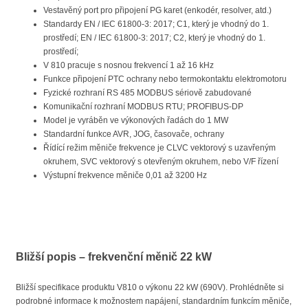
Vestavěný port pro připojení PG karet (enkodér, resolver, atd.)
Standardy EN / IEC 61800-3: 2017; C1, který je vhodný do 1.
prostředí; EN / IEC 61800-3: 2017; C2, který je vhodný do 1.
prostředí;
V 810 pracuje s nosnou frekvencí 1 až 16 kHz
Funkce připojení PTC ochrany nebo termokontaktu elektromotoru
Fyzické rozhraní RS 485 MODBUS sériově zabudované
Komunikační rozhraní MODBUS RTU; PROFIBUS-DP
Model je vyráběn ve výkonových řadách do 1 MW
Standardní funkce AVR, JOG, časovače, ochrany
Řídící režim měniče frekvence je CLVC vektorový s uzavřeným
okruhem, SVC vektorový s otevřeným okruhem, nebo V/F řízení
Výstupní frekvence měniče 0,01 až 3200 Hz
Bližší popis – frekvenční měnič 22 kW
Bližší specifikace produktu V810 o výkonu 22 kW (690V). Prohlédněte si
podrobné informace k možnostem napájení, standardním funkcím měniče,