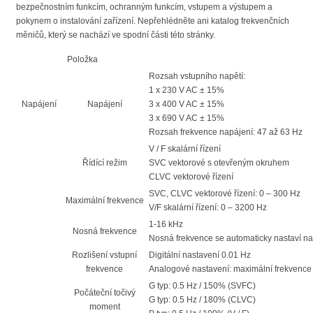
bezpečnostním funkcím, ochranným funkcím, vstupem a výstupem a
pokynem o instalování zařízení. Nepřehlédněte ani katalog frekvenčních
měničů, který se nachází ve spodní části této stránky.
Položka
Rozsah vstupního napětí:
1 x 230 V AC ± 15%
Napájení
Napájení
3 x 400 V AC ± 15%
3 x 690 V AC ± 15%
Rozsah frekvence napájení: 47 až 63 Hz
V / F skalární řízení
Řídící režim
SVC vektorové s otevřeným okruhem
CLVC vektorové řízení
SVC, CLVC vektorové řízení: 0 – 300 Hz
Maximální frekvence
V/F skalární řízení: 0 – 3200 Hz
1-16 kHz
Nosná frekvence
Nosná frekvence se automaticky nastaví na 
Rozlišení vstupní
Digitální nastavení 0.01 Hz
frekvence
Analogové nastavení: maximální frekvence
G typ: 0.5 Hz / 150% (SVFC)
Počáteční točivý
G typ: 0.5 Hz / 180% (CLVC)
moment