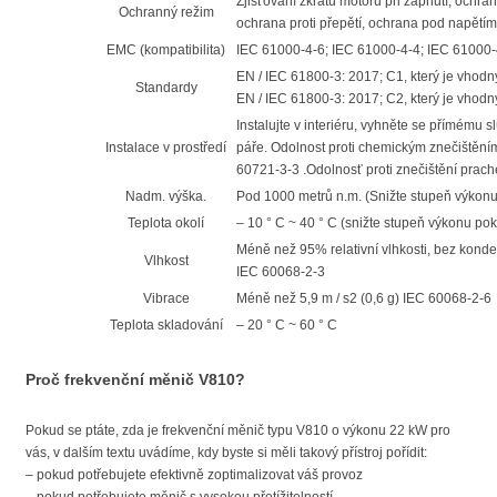
Zjišťování zkratu motoru při zapnutí, ochr
Ochranný režim
ochrana proti přepětí, ochrana pod napětím, 
EMC (kompatibilita)
IEC 61000-4-6; IEC 61000-4-4; IEC 61000-
EN / IEC 61800-3: 2017; C1, který je vhodný
Standardy
EN / IEC 61800-3: 2017; C2, který je vhodný
Instalujte v interiéru, vyhněte se přímému 
Instalace v prostředí
páře. Odolnost proti chemickým znečištěním
60721-3-3 .Odolnosť proti znečištění prac
Nadm. výška.
Pod 1000 metrů n.m. (Snižte stupeň výkonu 
Teplota okolí
– 10 ° C ~ 40 ° C (snižte stupeň výkonu pok
Méně než 95% relativní vlhkosti, bez kond
Vlhkost
IEC 60068-2-3
Vibrace
Méně než 5,9 m / s2 (0,6 g) IEC 60068-2-6
Teplota skladování
– 20 ° C ~ 60 ° C
Proč frekvenční měnič V810?
Pokud se ptáte, zda je frekvenční měnič typu V810 o výkonu 22 kW pro
vás, v dalším textu uvádíme, kdy byste si měli takový přístroj pořídit:
– pokud potřebujete efektivně zoptimalizovat váš provoz