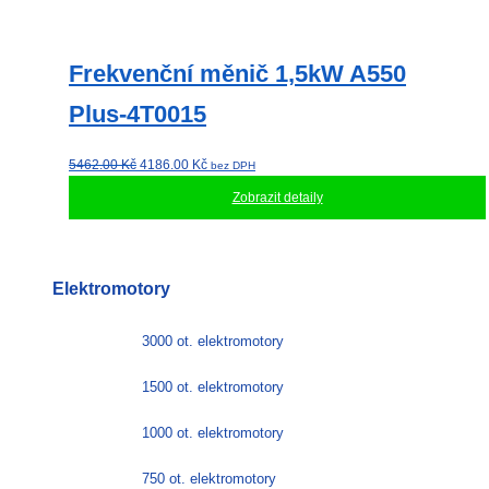
Frekvenční měnič 1,5kW A550
Plus-4T0015
Původní
Aktuální
5462.00
Kč
4186.00
Kč
bez DPH
cena
cena
Zobrazit detaily
byla:
je:
5462.00 Kč.
4186.00 Kč.
Elektromotory
3000 ot. elektromotory
1500 ot. elektromotory
1000 ot. elektromotory
750 ot. elektromotory