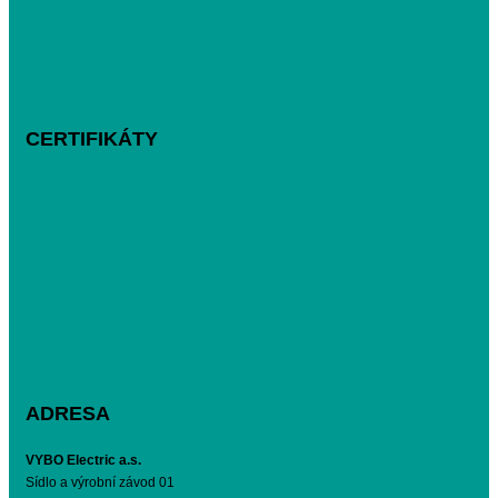
CERTIFIKÁTY
ADRESA
VYBO Electric a.s.
Sídlo a výrobní závod 01