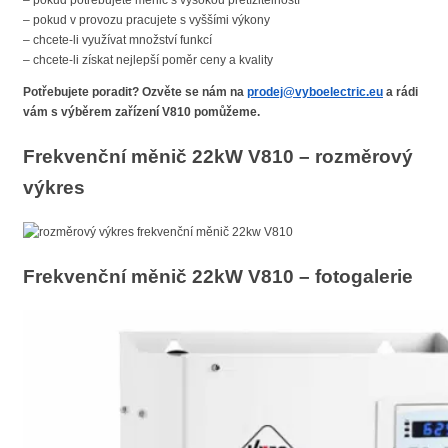
– pokud potřebujete měnič s vysokou přetížitelností
– pokud v provozu pracujete s vyššími výkony
– chcete-li využívat množství funkcí
– chcete-li získat nejlepší poměr ceny a kvality
Potřebujete poradit? Ozvěte se nám na
prodej@vyboelectric.eu
a rádi
vám s výběrem zařízení V810 pomůžeme.
Frekvenční měnič 22kW V810 – rozměrový
výkres
Frekvenční měnič 22kW V810 – fotogalerie