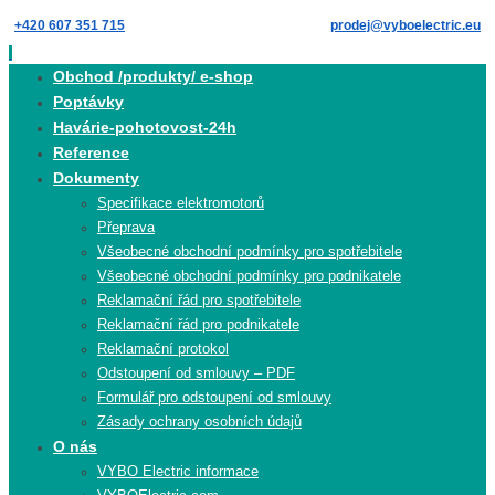
Skip
+420 607 351 715
prodej@vyboelectric.eu
to
content
Skip
Obchod /produkty/ e-shop
to
Poptávky
content
Havárie-pohotovost-24h
Reference
Dokumenty
Specifikace elektromotorů
Přeprava
Všeobecné obchodní podmínky pro spotřebitele
Všeobecné obchodní podmínky pro podnikatele
Reklamační řád pro spotřebitele
Reklamační řád pro podnikatele
Reklamační protokol
Odstoupení od smlouvy – PDF
Formulář pro odstoupení od smlouvy
Zásady ochrany osobních údajů
O nás
VYBO Electric informace