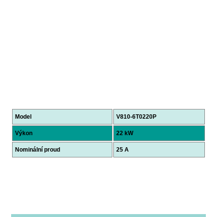
Model
V810-6T0220P
Výkon
22 kW
Nominální proud
25 A