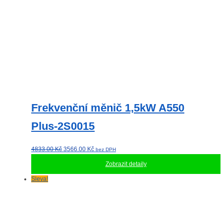
Frekvenční měnič 1,5kW A550
Plus-2S0015
Původní
Aktuální
4833.00
Kč
3566.00
Kč
bez DPH
cena
cena
Zobrazit detaily
byla:
je:
4833.00 Kč.
3566.00 Kč.
Sleva!