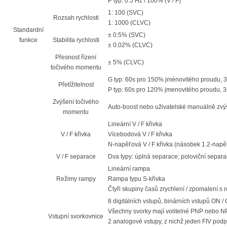
P typ: 0.5 Hz / 100% (V / F)
1: 100 (SVC)
Rozsah rychlosti
1: 1000 (CLVC)
Standardní
± 0.5% (SVC)
funkce
Stabilita rychlosti
± 0.02% (CLVC)
Přesnost řízení
± 5% (CLVC)
točivého momentu
G typ: 60s pro 150% jménovitého proudu, 
Přetížitelnost
P typ: 60s pro 120% jmenovitého proudu, 
Zvýšení točivého
Auto-boost nebo uživatelské manuálně zv
momentu
Lineární V / F křivka
V / F křivka
Vícebodová V / F křivka
N-napěťová V / F křivka (násobek 1.2-napětí,
V / F separace
Dva typy: úplná separace; poloviční separ
Lineární rampa
Režimy rampy
Rampa typu S-křivka
Čtyři skupiny časů zrychlení / zpomalení s
8 digitálních vstupů, binárních vstupů ON 
Všechny svorky mají volitelné PNP nebo 
Vstupní svorkovnice
2 analogové vstupy, z nichž jeden FIV podp