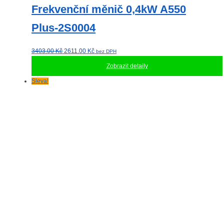
Frekvenční měnič 0,4kW A550
Plus-2S0004
Původní
Aktuální
3403.00
Kč
2611.00
Kč
bez DPH
cena
cena
Zobrazit detaily
byla:
je:
3403.00 Kč.
2611.00 Kč.
Sleva!