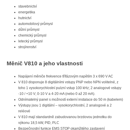
stavebnictví
energetika
hutnictví
automobilový průmysl
důlní průmysl
chemický průmysl
letecký průmysl
strojírenství
Měnič V810 a jeho vlastnosti
Napájení měniče frekvence třífázovým napětím 3 x 690 V AC
V 810 disponuje 8 digitálními vstupy PNP nebo NPN volitelné, z
toho 1 vysokorychlostní pulzní vstup 100 kHz; 2 analogové vstupy
-10 / +10 V; 0-10 V a 4-20 mA (nebo 0 až 20 mA).
Odnímatelný panel s možností externí instalace do 50 m (kabelem)
Výstupy jsou 1 digitální – vysokorychlostní, 2 analogové a 2
reléové
V 810 mají standardně zabudovanou brzdovou jednotku do
výkonu 18,5 kW, PID, PLC
Bezpečnostní funkce EMS STOP okamžitého zastavení