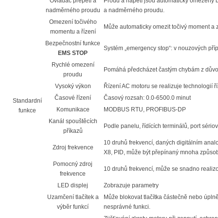
Ovladač přepětí a
Proud a napětí jsou automaticky omezeny 
nadměrného proudu
a nadměrného proudu.
Omezení točivého
Může automaticky omezit točivý moment a
momentu a řízení
Bezpečnostní funkce
Systém „emergency stop“: v nouzových pří
EMS STOP
Rychlé omezení
Pomáhá předcházet častým chybám z dův
proudu
Vysoký výkon
Řízení AC motoru se realizuje technologií 
Časové řízení
Časový rozsah: 0.0-6500.0 minut
Standardní
Komunikace
MODBUS RTU, PROFIBUS-DP
funkce
Kanál spouštěcích
Podle panelu, řídících terminálů, port sér
příkazů
10 druhů frekvencí, daných digitálním an
Zdroj frekvence
X8, PID, může být přepínaný mnoha způso
Pomocný zdroj
10 druhů frekvencí, může se snadno realizov
frekvence
LED displej
Zobrazuje parametry
Uzamčení tlačítek a
Může blokovat tlačítka částečně nebo úplně 
výběr funkcí
nesprávné funkci.