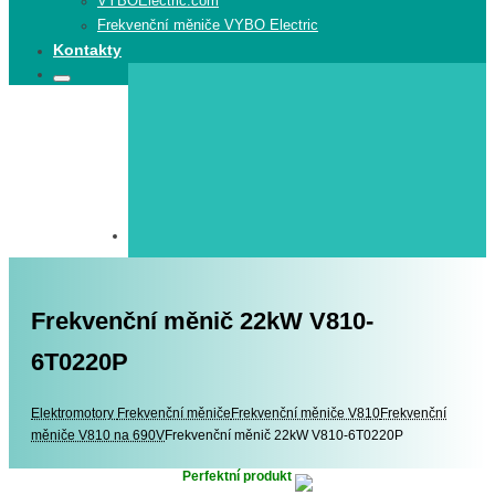
VYBOElectric.com
Frekvenční měniče VYBO Electric
Kontakty
Search
Search
for:
Frekvenční měnič 22kW V810-
6T0220P
Elektromotory
Elektromotory
Frekvenční měniče
Frekvenční měniče V810
Frekvenční
měniče V810 na 690V
Frekvenční měnič 22kW V810-6T0220P
Perfektní produkt