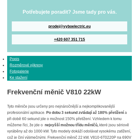
Potřebujete poradit? Jsme tady pro vás.
prodej@vyboelectric.eu
+420 607 351 715
Popis
Rozměrové výkresy
Fotogalerie
Ke stažení
Frekvenční měnič V810 22kW
Tyto měniče jsou určeny pro nejnáročnější a nejkomplikovanější
profesionální aplikace.
Po dobu 3 sekund zvládají až 180% přetížení
a
při době 60 sekund jde o možnost 150% přetížení. Vzhledem k tomu
můžeme říci, že jde o
nejvyšší možnou třídu měničů,
které jsou sériově
vyráběny až do 1000 kW. Tyto modely dokáží odolávat vysokému zatížení,
což je činí výjimečnými. Frekvenční měnič 22 kW, V810-6T0220P na 690V