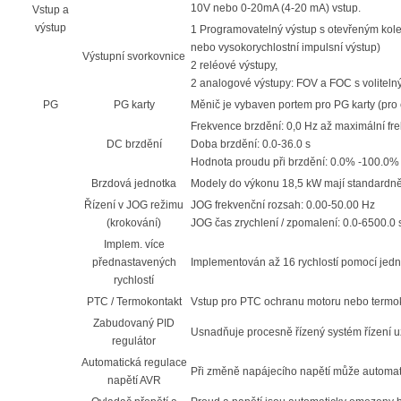
10V nebo 0-20mA (4-20 mA) vstup.
Vstup a
výstup
1 Programovatelný výstup s otevřeným kole
nebo vysokorychlostní impulsní výstup)
Výstupní svorkovnice
2 reléové výstupy,
2 analogové výstupy: FOV a FOC s voliteln
PG
PG karty
Měnič je vybaven portem pro PG karty (pro en
Frekvence brzdění: 0,0 Hz až maximální fr
DC brzdění
Doba brzdění: 0.0-36.0 s
Hodnota proudu při brzdění: 0.0% -100.0%
Brzdová jednotka
Modely do výkonu 18,5 kW mají standardn
Řízení v JOG režimu
JOG frekvenční rozsah: 0.00-50.00 Hz
(krokování)
JOG čas zrychlení / zpomalení: 0.0-6500.0 
Implem. více
přednastavených
Implementován až 16 rychlostí pomocí je
rychlostí
PTC / Termokontakt
Vstup pro PTC ochranu motoru nebo termok
Zabudovaný PID
Usnadňuje procesně řízený systém řízení 
regulátor
Automatická regulace
Při změně napájecího napětí může automati
napětí AVR