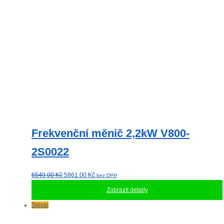
Frekvenční měnič 2,2kW V800-
2S0022
Původní
Aktuální
6549.00
Kč
5861.00
Kč
bez DPH
cena
cena
Zobrazit detaily
byla:
je:
6549.00 Kč.
5861.00 Kč.
Sleva!