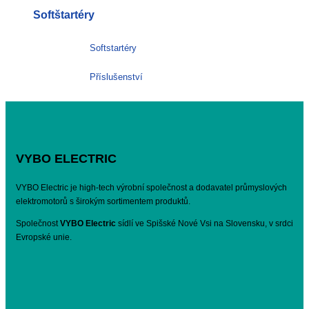
Softštartéry
Softstartéry
Příslušenství
VYBO ELECTRIC
VYBO Electric je high-tech výrobní společnost a dodavatel průmyslových
elektromotorů s širokým sortimentem produktů.
Společnost
VYBO Electric
sídlí ve Spišské Nové Vsi na Slovensku, v srdci
Evropské unie.