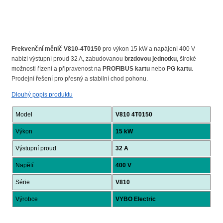
Frekvenční měnič V810-4T0150
pro výkon 15 kW a napájení 400 V
nabízí výstupní proud 32 A, zabudovanou
brzdovou jednotku
, široké
možnosti řízení a připravenost na
PROFIBUS kartu
nebo
PG kartu
.
Prodejní řešení pro přesný a stabilní chod pohonu.
Dlouhý popis produktu
Model
V810 4T0150
Výkon
15 kW
Výstupní proud
32 A
Napětí
400 V
Série
V810
Výrobce
VYBO Electric