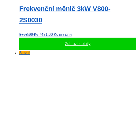
Frekvenční měnič 3kW V800-
2S0030
Původní
Aktuální
8798.00
Kč
7481.00
Kč
bez DPH
cena
cena
Zobrazit detaily
byla:
je:
8798.00 Kč.
7481.00 Kč.
Sleva!