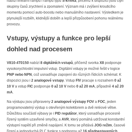
nabízí lineární rampu i rampu typu
S-křivka
, přičemž k dispozici jsou čtyři
skupiny časů zrychlení a zpomalení. Význam má i zvýšení krouticího
momentu pomocí auto-boostu nebo manuálního nastavení. Výsledkem je
plynulejší rozběh, klidnější doběh a lepší přizpůsobení pohonu reálnému
provozu.
Vstupy, výstupy a funkce pro lepší
dohled nad procesem
V810-4T0150
nabízí
8 digitálních vstupů
, přičemž svorka
X8
podporuje
vysokorychlostní impulsní vstup. Digitální vstupy je možné řešit v logice
PNP nebo NPN
, což usnadňuje zapojení do různých řídicích schémat. K
dispozici jsou i
2 analogové vstupy
. Vstup
FIV
pracuje s rozsahem
0 až
10 V
a vstup
FIC
podporuje
0 až 10 V
nebo
0 až 20 mA
, případně
4 až 20
mA
.
Na výstupu jsou připraveny
2 analogové výstupy
FOV
a
FOC
, jeden
programovatelný výstup s otevřeným kolektorem a dvě reléové větve.
Důležitou součástí výbavy je i
PID regulátor
, který usnadňuje procesně
řízený systém uzavřené smyčky, a
AVR
, který pomáhá udržovat konstantní
výstupní napětí při změně napájení. K tomu se přidává
JOG režim
, časové
řízení a jednoduchá PLC funkce s podporou až
16 přednastavených