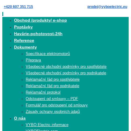
Skip
+420 607 351 715
prodej@vyboelectric.eu
to
content
Skip
Obchod /produkty/ e-shop
to
Poptávky
content
Havárie-pohotovost-24h
Reference
Dokumenty
Specifikace elektromotorů
Přeprava
Všeobecné obchodní podmínky pro spotřebitele
Všeobecné obchodní podmínky pro podnikatele
Reklamační řád pro spotřebitele
Reklamační řád pro podnikatele
Reklamační protokol
Odstoupení od smlouvy – PDF
Formulář pro odstoupení od smlouvy
Zásady ochrany osobních údajů
O nás
VYBO Electric informace