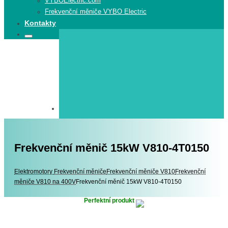
VYBOElectric.com
Frekvenční měniče VYBO Electric
Kontakty
Search
Search
for:
Frekvenční měnič 15kW V810-4T0150
Elektromotory
Elektromotory
Frekvenční měniče
Frekvenční měniče V810
Frekvenční
měniče V810 na 400V
Frekvenční měnič 15kW V810-4T0150
Perfektní produkt