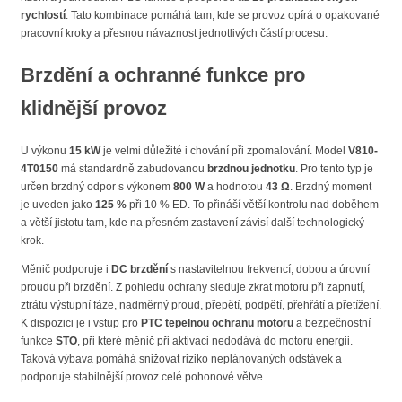
rychlostí
. Tato kombinace pomáhá tam, kde se provoz opírá o opakované
pracovní kroky a přesnou návaznost jednotlivých částí procesu.
Brzdění a ochranné funkce pro
klidnější provoz
U výkonu
15 kW
je velmi důležité i chování při zpomalování. Model
V810-
4T0150
má standardně zabudovanou
brzdnou jednotku
. Pro tento typ je
určen brzdný odpor s výkonem
800 W
a hodnotou
43 Ω
. Brzdný moment
je uveden jako
125 %
při 10 % ED. To přináší větší kontrolu nad doběhem
a větší jistotu tam, kde na přesném zastavení závisí další technologický
krok.
Měnič podporuje i
DC brzdění
s nastavitelnou frekvencí, dobou a úrovní
proudu při brzdění. Z pohledu ochrany sleduje zkrat motoru při zapnutí,
ztrátu výstupní fáze, nadměrný proud, přepětí, podpětí, přehřátí a přetížení.
K dispozici je i vstup pro
PTC tepelnou ochranu motoru
a bezpečnostní
funkce
STO
, při které měnič při aktivaci nedodává do motoru energii.
Taková výbava pomáhá snižovat riziko neplánovaných odstávek a
podporuje stabilnější provoz celé pohonové větve.