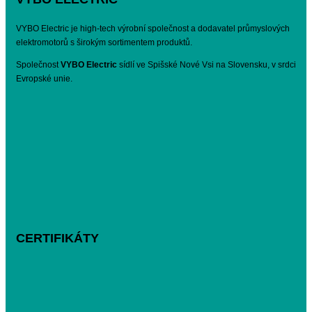
VYBO Electric je high-tech výrobní společnost a dodavatel průmyslových
elektromotorů s širokým sortimentem produktů.
Společnost
VYBO Electric
sídlí ve Spišské Nové Vsi na Slovensku, v srdci
Evropské unie.
CERTIFIKÁTY