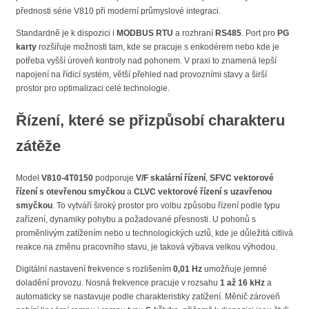
přednosti série V810 při moderní průmyslové integraci.
Standardně je k dispozici i
MODBUS RTU
a rozhraní
RS485
. Port pro
PG
karty
rozšiřuje možnosti tam, kde se pracuje s enkodérem nebo kde je
potřeba vyšší úroveň kontroly nad pohonem. V praxi to znamená lepší
napojení na řídicí systém, větší přehled nad provozními stavy a širší
prostor pro optimalizaci celé technologie.
Řízení, které se přizpůsobí charakteru
zátěže
Model
V810-4T0150
podporuje
V/F skalární řízení
,
SFVC vektorové
řízení s otevřenou smyčkou
a
CLVC vektorové řízení s uzavřenou
smyčkou
. To vytváří široký prostor pro volbu způsobu řízení podle typu
zařízení, dynamiky pohybu a požadované přesnosti. U pohonů s
proměnlivým zatížením nebo u technologických uzlů, kde je důležitá citlivá
reakce na změnu pracovního stavu, je taková výbava velkou výhodou.
Digitální nastavení frekvence s rozlišením
0,01 Hz
umožňuje jemné
doladění provozu. Nosná frekvence pracuje v rozsahu
1 až 16 kHz
a
automaticky se nastavuje podle charakteristiky zatížení. Měnič zároveň