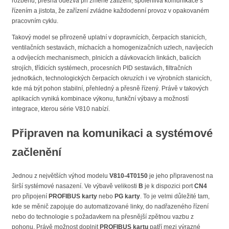
rozběhu, přesná odezva při změně zatížení, spolehlivá komunikace s
řízením a jistota, že zařízení zvládne každodenní provoz v opakovaném
pracovním cyklu.
Takový model se přirozeně uplatní v dopravnících, čerpacích stanicích,
ventilačních sestavách, míchacích a homogenizačních uzlech, navíjecích
a odvíjecích mechanismech, plnicích a dávkovacích linkách, balicích
strojích, třídicích systémech, procesních PID sestavách, filtračních
jednotkách, technologických čerpacích okruzích i ve výrobních stanicích,
kde má být pohon stabilní, přehledný a přesně řízený. Právě v takových
aplikacích vyniká kombinace výkonu, funkční výbavy a možností
integrace, kterou série V810 nabízí.
Připraven na komunikaci a systémové
začlenění
Jednou z největších výhod modelu
V810-4T0150
je jeho připravenost na
širší systémové nasazení. Ve výbavě velikosti
B
je k dispozici port
CN4
pro připojení
PROFIBUS karty
nebo
PG karty
. To je velmi důležité tam,
kde se měnič zapojuje do automatizované linky, do nadřazeného řízení
nebo do technologie s požadavkem na přesnější zpětnou vazbu z
pohonu. Právě možnost doplnit
PROFIBUS kartu
patří mezi výrazné