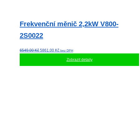
Frekvenční měnič 2,2kW V800-
2S0022
Původní
Aktuální
6549.00
Kč
5861.00
Kč
bez DPH
cena
cena
Zobrazit detaily
byla:
je:
6549.00 Kč.
5861.00 Kč.