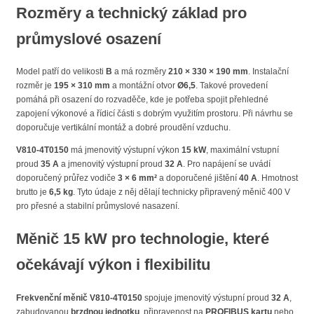
Rozměry a technický základ pro
průmyslové osazení
Model patří do velikosti
B
a má rozměry
210 × 330 × 190 mm
. Instalační
rozměr je
195 × 310 mm
a montážní otvor
Ø6,5
. Takové provedení
pomáhá při osazení do rozvaděče, kde je potřeba spojit přehledné
zapojení výkonové a řídicí části s dobrým využitím prostoru. Při návrhu se
doporučuje vertikální montáž a dobré proudění vzduchu.
V810-4T0150
má jmenovitý výstupní výkon
15 kW
, maximální vstupní
proud
35 A
a jmenovitý výstupní proud
32 A
. Pro napájení se uvádí
doporučený průřez vodiče
3 × 6 mm²
a doporučené jištění
40 A
. Hmotnost
brutto je
6,5 kg
. Tyto údaje z něj dělají technicky připravený měnič 400 V
pro přesné a stabilní průmyslové nasazení.
Měnič 15 kW pro technologie, které
očekávají výkon i flexibilitu
Frekvenční měnič V810-4T0150
spojuje jmenovitý výstupní proud
32 A
,
zabudovanou
brzdnou jednotku
, připravenost na
PROFIBUS kartu
nebo