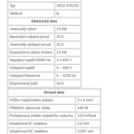
Typ
V810 4T0150
Velikost
B
Elektrická data
Jmenovitý výkon
15 kW
Maximální vstupní proud
35 A
Jmenovitý výstupní proud
32 A
Doporučený výkon motoru
15 kW
Napájecí napětí 50/60 Hz
3 x 400 V
Výstupní napětí
0 – 400 V
Výstupní frekvence
0 – 3200 Hz
Doporučený jistič
40 A
Ostatní data
Průřez napěťového kabelu
3 x 6 mm²
Přibližné výkonové ztráty
440 W
Požadovaný průtok chladicího vzduchu
103 m³/hod
Indukčnost AC reaktoru
0,6 mH
Indukčnost DC reaktoru
0,087 mH