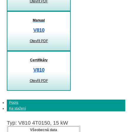
Otevřít PDF
Manual
V810
Otevřít PDF
Certifikáty
V810
Otevřít PDF
Popis
Ke stažení
Typ: V810 4T0150, 15 kW
Všeobecná data