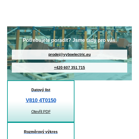
Potřebujete poradit? Jsme tady pro vás.
prodej@vyboelectric.eu
+420 607 351 715
Datový list
V810 4T0150
Otevřít PDF
Rozměrový výkres