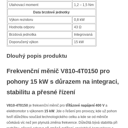
Utahovací moment
1,2 – 1,5 Nm
Data brzdové jednotky
Výkon rezistoru
0,8 kW
Hodnota odporu
43 Ω
Brzdová jednotka
Integrovaná
Doporučený výkon
15 kW
Dlouhý popis produktu
Frekvenční měnič V810-4T0150 pro
pohony 15 kW s důrazem na integraci,
stabilitu a přesné řízení
V810-4T0150
je frekvenční měnič pro
třífázové napájení 400 V
a
elektromotor s výkonem
15 kW
. Jde o řešení pro provozy, kde už pohon
tvoří důležitou součást technologického celku a kde se od měniče
očekává víc než jen plynulá změna frekvence. Důležitá bývá stabilita při