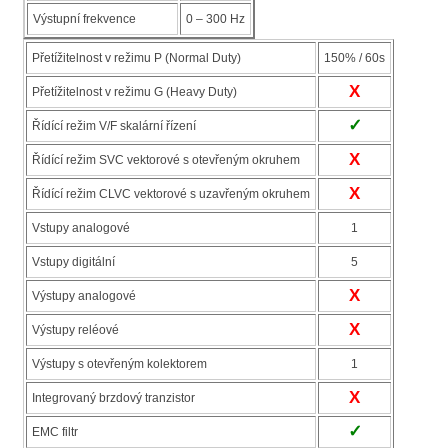
Výstupní frekvence
0 – 300 Hz
Přetížitelnost v režimu P (Normal Duty)
150% / 60s
X
Přetížitelnost v režimu G (Heavy Duty)
✓
Řídící režim V/F skalární řízení
X
Řídící režim SVC vektorové s otevřeným okruhem
X
Řídící režim CLVC vektorové s uzavřeným okruhem
Vstupy analogové
1
Vstupy digitální
5
X
Výstupy analogové
X
Výstupy reléové
Výstupy s otevřeným kolektorem
1
X
Integrovaný brzdový tranzistor
✓
EMC filtr