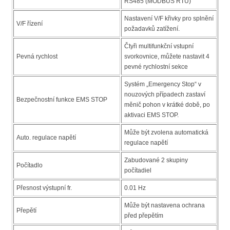
RS485 (MODBUS RTU)
Nastavení V/F křivky pro splnění
V/F řízení
požadavků zatížení.
Čtyři multifunkční vstupní
Pevná rychlost
svorkovnice, můžete nastavit 4
pevné rychlostní sekce
Systém „Emergency Stop“ v
nouzových případech zastaví
Bezpečnostní funkce EMS STOP
měnič pohon v krátké době, po
aktivaci EMS STOP.
Může být zvolena automatická
Auto. regulace napětí
regulace napětí
Zabudované 2 skupiny
Počítadlo
počítadiel
Přesnost výstupní fr.
0.01 Hz
Může být nastavena ochrana
Přepětí
před přepětím