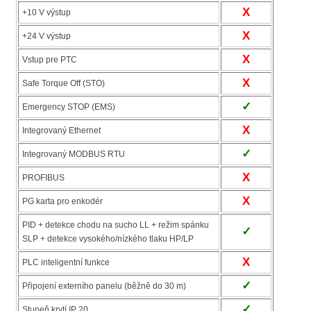
X
+10 V výstup
X
+24 V výstup
X
Vstup pre PTC
X
Safe Torque Off (STO)
✓
Emergency STOP (EMS)
X
Integrovaný Ethernet
✓
Integrovaný MODBUS RTU
X
PROFIBUS
X
PG karta pro enkodér
PID + detekce chodu na sucho LL + režim spánku
✓
SLP + detekce vysokého/nízkého tlaku HP/LP
X
PLC inteligentní funkce
✓
Připojení externího panelu (běžně do 30 m)
✓
Stupeň krytí IP 20