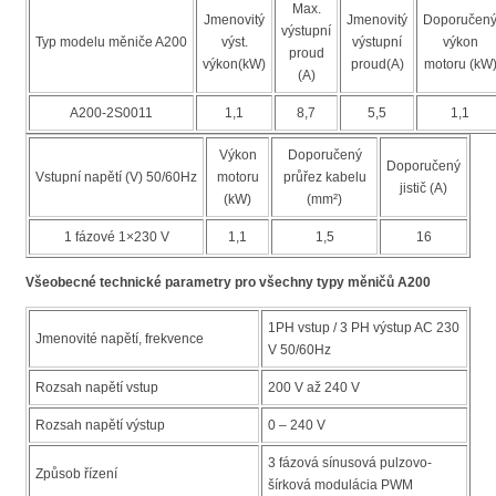
Max.
Jmenovitý
Jmenovitý
Doporučen
výstupní
Typ modelu měniče A200
výst.
výstupní
výkon
proud
výkon(kW)
proud(A)
motoru (kW
(A)
A200-2S0011
1,1
8,7
5,5
1,1
Výkon
Doporučený
Doporučený
Vstupní napětí (V) 50/60Hz
motoru
průřez kabelu
jistič (A)
(kW)
(mm²)
1 fázové 1×230 V
1,1
1,5
16
Všeobecné technické parametry pro všechny typy měničů A200
1PH vstup / 3 PH výstup AC 230
Jmenovité napětí, frekvence
V 50/60Hz
Rozsah napětí vstup
200 V až 240 V
Rozsah napětí výstup
0 – 240 V
3 fázová sínusová pulzovo-
Způsob řízení
šírková modulácia PWM