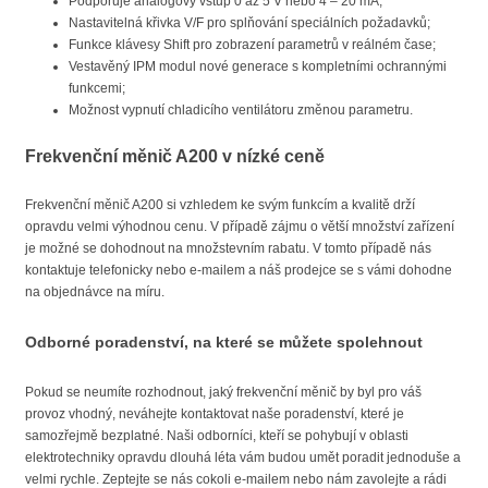
Podporuje analogový vstup 0 až 5 V nebo 4 – 20 mA;
Nastavitelná křivka V/F pro splňování speciálních požadavků;
Funkce klávesy Shift pro zobrazení parametrů v reálném čase;
Vestavěný IPM modul nové generace s kompletními ochrannými
funkcemi;
Možnost vypnutí chladicího ventilátoru změnou parametru.
Frekvenční měnič A200 v nízké ceně
Frekvenční měnič A200 si vzhledem ke svým funkcím a kvalitě drží
opravdu velmi výhodnou cenu. V případě zájmu o větší množství zařízení
je možné se dohodnout na množstevním rabatu. V tomto případě nás
kontaktuje telefonicky nebo e-mailem a náš prodejce se s vámi dohodne
na objednávce na míru.
Odborné poradenství, na které se můžete spolehnout
Pokud se neumíte rozhodnout, jaký frekvenční měnič by byl pro váš
provoz vhodný, neváhejte kontaktovat naše poradenství, které je
samozřejmě bezplatné. Naši odborníci, kteří se pohybují v oblasti
elektrotechniky opravdu dlouhá léta vám budou umět poradit jednoduše a
velmi rychle. Zeptejte se nás cokoli e-mailem nebo nám zavolejte a rádi