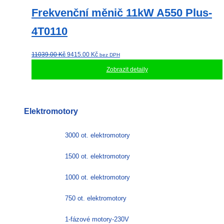
Frekvenční měnič 11kW A550 Plus-
4T0110
Původní
Aktuální
11039.00
Kč
9415.00
Kč
bez DPH
cena
cena
Zobrazit detaily
byla:
je:
11039.00 Kč.
9415.00 Kč.
Elektromotory
3000 ot. elektromotory
1500 ot. elektromotory
1000 ot. elektromotory
750 ot. elektromotory
1-fázové motory-230V