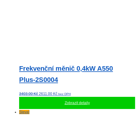
Frekvenční měnič 0,4kW A550
Plus-2S0004
Původní
Aktuální
3403.00
Kč
2611.00
Kč
bez DPH
cena
cena
Zobrazit detaily
byla:
je:
3403.00 Kč.
2611.00 Kč.
Sleva!