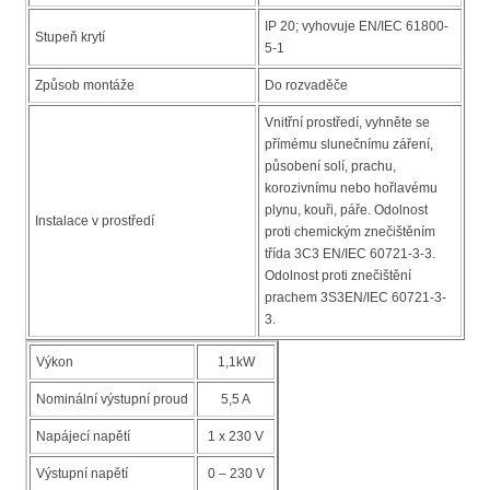
IP 20; vyhovuje EN/IEC 61800-
Stupeň krytí
5-1
Způsob montáže
Do rozvaděče
Vnitřní prostředí, vyhněte se
přímému slunečnímu záření,
působení solí, prachu,
korozivnímu nebo hořlavému
plynu, kouři, páře. Odolnost
Instalace v prostředí
proti chemickým znečištěním
třída 3C3 EN/IEC 60721-3-3.
Odolnost proti znečištění
prachem 3S3EN/IEC 60721-3-
3.
Výkon
1,1kW
Nominální výstupní proud
5,5 A
Napájecí napětí
1 x 230 V
Výstupní napětí
0 – 230 V