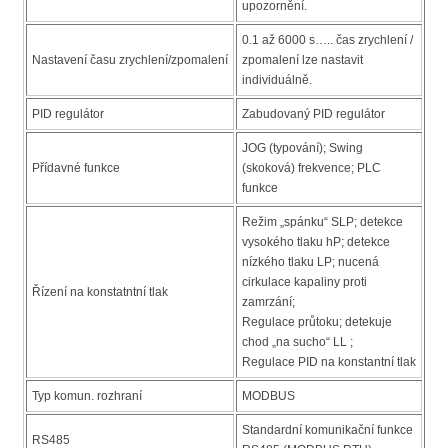
upozornění.
0.1 až 6000 s….. čas zrychlení /
Nastavení času zrychlení/zpomalení
zpomalení lze nastavit
individuálně.
PID regulátor
Zabudovaný PID regulátor
JOG (typování); Swing
Přídavné funkce
(skoková) frekvence; PLC
funkce
Režim „spánku“ SLP; detekce
vysokého tlaku hP; detekce
nízkého tlaku LP; nucená
cirkulace kapaliny proti
Řízení na konstatntní tlak
zamrzání;
Regulace průtoku; detekuje
chod „na sucho“ LL ;
Regulace PID na konstantní tlak
Typ komun. rozhraní
MODBUS
Standardní komunikační funkce
RS485