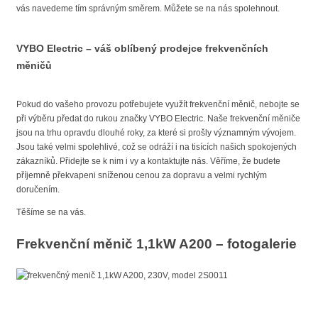
vás navedeme tím správným směrem. Můžete se na nás spolehnout.
VYBO Electric – váš oblíbený prodejce frekvenčních
měničů
Pokud do vašeho provozu potřebujete využít frekvenční měnič, nebojte se
při výběru předat do rukou značky VYBO Electric. Naše frekvenční měniče
jsou na trhu opravdu dlouhé roky, za které si prošly významným vývojem.
Jsou také velmi spolehlivé, což se odráží i na tisících našich spokojených
zákazníků. Přidejte se k nim i vy a kontaktujte nás. Věříme, že budete
příjemně překvapeni sníženou cenou za dopravu a velmi rychlým
doručením.
Těšíme se na vás.
Frekvenční měnič 1,1kW A200 – fotogalerie