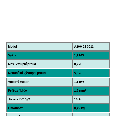
Model
A200-2S0011
Výkon
1,1 kW
Max. vstupní proud
8,7 A
Nominální výstupní proud
5,8 A
Vhodný motor
1,1 kW
Průřez řidiče
1,5 mm²
Jištění IEC *gG
16 A
Hmotnost
0,45 kg