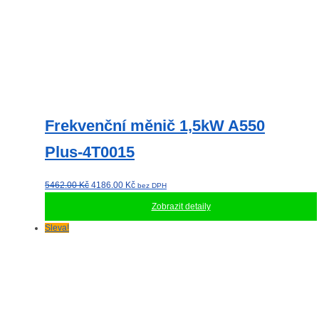
Frekvenční měnič 1,5kW A550
Plus-4T0015
Původní
Aktuální
5462.00
Kč
4186.00
Kč
bez DPH
cena
cena
Zobrazit detaily
byla:
je:
5462.00 Kč.
4186.00 Kč.
Sleva!