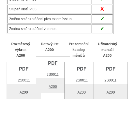
X
Stupeň krytí IP 65
✓
Změna směru otáčení přes externí vstup
✓
Změna směru otáčení z panelu
Rozměrový
Datový list
Prezentační
Užívatelský
výkres
A200
katalog
manuál
A200
měničů
A200
PDF
PDF
PDF
PDF
2S0011
2S0011
2S0011
2S0011
A200
A200
A200
A200