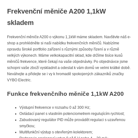
Frekvenční měniče A200 1,1kW
skladem
Frekvenční měniče A200 o výkonu 1,1kW máme skladem. Navštivte náš e-
shop a prohlédněte si naši nabídku frekvenčních měničů. Nabízíme
opravdu široké portfolio zařízení s různými způsoby řízení a v různě
velkých výkonech. Máme velkokapacitní sklad, kde držíme tisíce kusů
měničů frekvence, které čekají na vaše objednávky. Po objednávce jsme
schopni vaše zboží vyskladnit a odeslat k vám domů ve velmi krátké době.
Neváhejte a přidejte se i vy k hromadě spokojených zákazníků značky
VYBO Electric.
Funkce frekvenčního měniče 1,1kW A200
Výstupní frekvence v rozsahu 0 až 300 Hz;
Ovládací panel s vlastním potenciometrem regulujícím rychlost;
Zabudovaný regulátor PID může provádět regulaci s uzavřenou
smyčkou;
Multifunkční výstup s otevřeným kolektorem;