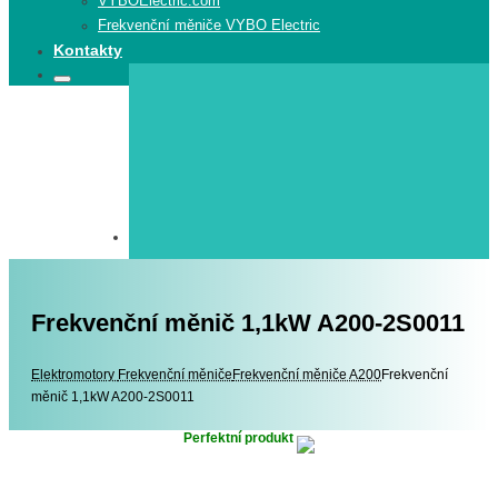
VYBOElectric.com
Frekvenční měniče VYBO Electric
Kontakty
Search
Search
for:
Frekvenční měnič 1,1kW A200-2S0011
Elektromotory
Elektromotory
Frekvenční měniče
Frekvenční měniče A200
Frekvenční
měnič 1,1kW A200-2S0011
Perfektní produkt