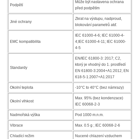
Může být nastavena ochrana
Podpětí
před podpětím
Zkrat na výstupu, nadproud,
Jiné ochrany
blokování parametrů atď.
IEC 61000-4-6; IEC 61000-4-
EMC kompatibilita
4;IEC 61000-4-11; IEC 61000-
4-5
EN/IEC 61800-3: 2017; C2,
ktorý je vhodný do 1. prostředí
Standardy
EN 61800-3:2004+A1:2012; EN
618-5-1:2007+A1:2017
Okolní teplota
-10°C to 40°C (bez námrazy)
Max. 95% (bez kondenzace)
Okolní vlhkost
IEC 60068-2-3
Nadmořská výška
Pod 1000 m.n.m.
Vibrace
Max. 0.5 g ; IEC 60068-2-6
Chladící režim
Nucené chlazení vzduchem