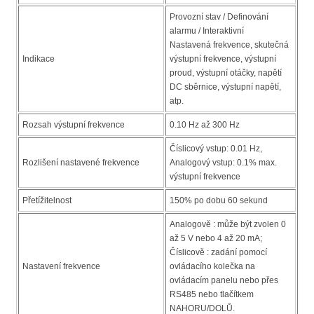
Provozní stav / Definování
alarmu / Interaktivní
Nastavená frekvence, skutečná
Indikace
výstupní frekvence, výstupní
proud, výstupní otáčky, napětí
DC sběrnice, výstupní napětí,
atp.
Rozsah výstupní frekvence
0.10 Hz až 300 Hz
Číslicový vstup: 0.01 Hz,
Rozlišení nastavené frekvence
Analogový vstup: 0.1% max.
výstupní frekvence
Přetížitelnost
150% po dobu 60 sekund
Analogově : může být zvolen 0
až 5 V nebo 4 až 20 mA;
Číslicově : zadání pomocí
Nastavení frekvence
ovládacího kolečka na
ovládacím panelu nebo přes
RS485 nebo tlačítkem
NAHORU/DOLŮ.