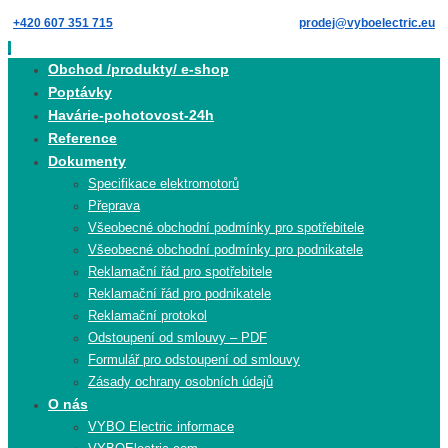
Skip
+420 607 351 715
prodej@vyboelectric.eu
to
content
Skip
Obchod /produkty/ e-shop
to
Poptávky
content
Havárie-pohotovost-24h
Reference
Dokumenty
Specifikace elektromotorů
Přeprava
Všeobecné obchodní podmínky pro spotřebitele
Všeobecné obchodní podmínky pro podnikatele
Reklamační řád pro spotřebitele
Reklamační řád pro podnikatele
Reklamační protokol
Odstoupení od smlouvy – PDF
Formulář pro odstoupení od smlouvy
Zásady ochrany osobních údajů
O nás
VYBO Electric informace