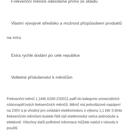
Frekvenční měniče odesíláme přímo ze skladu
Vlastní vývojové středisko a možnost přizpůsobení produktů
na míru
Extra rychlé dodání po celé republice
Volitelné příslušenství k měničům
Frekvenční měnič 1,1kW, A200-2S0011 patří do kategorie univerzálních
nízkonapěťových frekvenčních měničů. Měnič má jednofázové napájení
na 230V a je vhodný pro ovládání elektromotoru o výkonu 1,1 kW. S tímto
frekvenčním měničem budete řídit váš elektromotor velice jednoduše a
efektivně. Všechny další potřebné informace můžete nalézt v návodu k
použití.