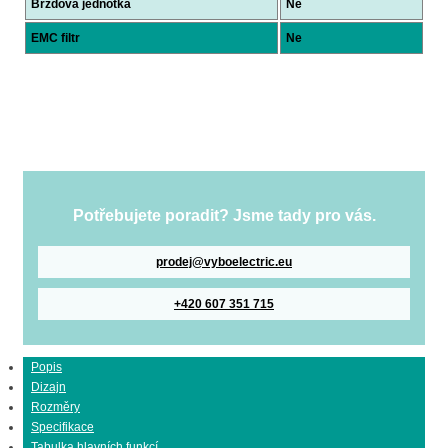
Brzdová jednotka
Ne
EMC filtr
Ne
Potřebujete poradit? Jsme tady pro vás.
prodej@vyboelectric.eu
+420 607 351 715
Popis
Dizajn
Rozměry
Specifikace
Tabulka hlavních funkcí