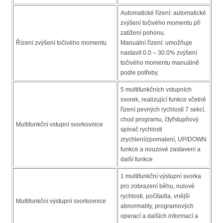
Automatické řízení: automatické
zvýšení točivého momentu při
zatížení pohonu.
Řízení zvýšení točivého momentu
Manuální řízení: umožňuje
nastavit 0.0 – 30.0% zvýšení
točivého momentu manuálně
podle potřeby.
5 multifunkčních vstupních
svorek, realizující funkce včetně
řízení pevných rychlostí 7 sekcí,
chod programu, čtyřstupňový
Multifunkční vstupní svorkovnice
spínač rychlosti
zrychlení/zpomalení, UP/DOWN
funkce a nouzové zastavení a
další funkce
1 multifunkční výstupní svorka
pro zobrazení běhu, nulové
rychlosti, počítadla, vnější
Multifunkční výstupní svorkovnice
abnormality, programových
operací a dalších informací a