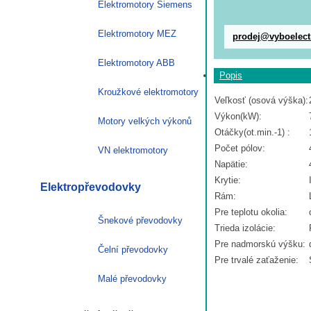
Elektromotory Siemens
Elektromotory MEZ
prodej@vyboelect
Elektromotory ABB
Popis
Kroužkové elektromotory
Veľkosť (osová výška):
Výkon(kW):
Motory velkých výkonů
Otáčky(ot.min.-1) :
Počet pólov:
VN elektromotory
Napätie:
Krytie:
Elektropřevodovky
Rám:
Pre teplotu okolia:
Šnekové převodovky
Trieda izolácie:
Pre nadmorskú výšku:
Čelní převodovky
Pre trvalé zaťaženie:
Malé převodovky