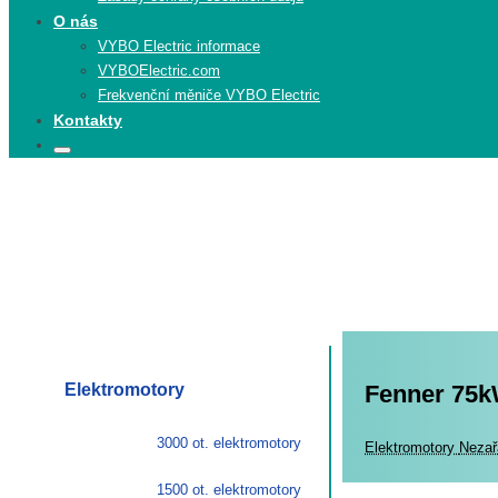
O nás
VYBO Electric informace
VYBOElectric.com
Frekvenční měniče VYBO Electric
Kontakty
Search
Search
for:
Elektromotory
Fenner 75kW
3000 ot. elektromotory
Elekt
Elektromotory
Nezař
1500 ot. elektromotory