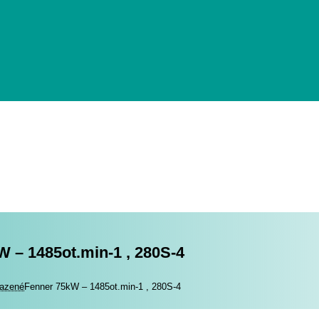
 – 1485ot.min-1 , 280S-4
romotory
azené
Fenner 75kW – 1485ot.min-1 , 280S-4