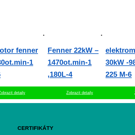
otor fenner
Fenner 22kW –
elektrom
0ot.min-1
1470ot.min-1
30kW -98
6
,180L-4
225 M-6
Zobrazit detaily
Zobrazit detaily
CERTIFIKÁTY