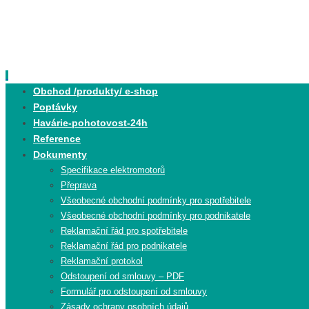
Skip
to
content
Skip
Obchod /produkty/ e-shop
to
Poptávky
content
Havárie-pohotovost-24h
Reference
Dokumenty
Specifikace elektromotorů
Přeprava
Všeobecné obchodní podmínky pro spotřebitele
Všeobecné obchodní podmínky pro podnikatele
Reklamační řád pro spotřebitele
Reklamační řád pro podnikatele
Reklamační protokol
Odstoupení od smlouvy – PDF
Formulář pro odstoupení od smlouvy
Zásady ochrany osobních údajů