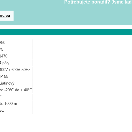
Potřebujete poradit? Jsme tad
ric.eu
280
75
1470
4 póly
400V / 690V 50Hz
IP 55
Liatinový
od -20°C do + 40°C
F
do 1000 m
S1