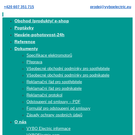
Skip
+420 607 351 715
prodej@vyboelectric.eu
to
content
Skip
Obchod /produkty/ e-shop
to
Poptávky
content
Havárie-pohotovost-24h
Reference
Dokumenty
Specifikace elektromotorů
Přeprava
Všeobecné obchodní podmínky pro spotřebitele
Všeobecné obchodní podmínky pro podnikatele
Reklamační řád pro spotřebitele
Reklamační řád pro podnikatele
Reklamační protokol
Odstoupení od smlouvy – PDF
Formulář pro odstoupení od smlouvy
Zásady ochrany osobních údajů
O nás
VYBO Electric informace