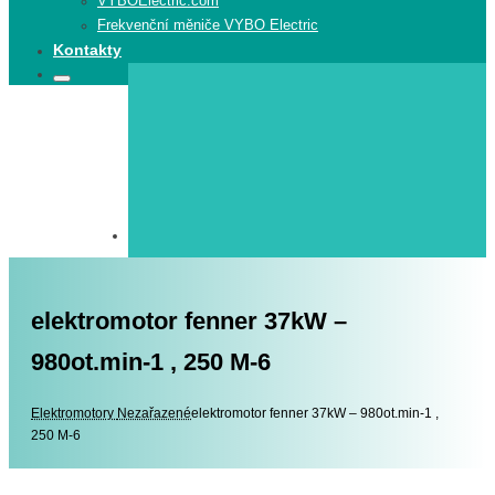
VYBOElectric.com
Frekvenční měniče VYBO Electric
Kontakty
Search
Search
for:
elektromotor fenner 37kW –
980ot.min-1 , 250 M-6
Elektromotory
Elektromotory
Nezařazené
elektromotor fenner 37kW – 980ot.min-1 ,
250 M-6