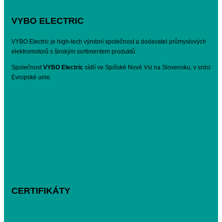
VYBO ELECTRIC
VYBO Electric je high-tech výrobní společnost a dodavatel průmyslových
elektromotorů s širokým sortimentem produktů.
Společnost
VYBO Electric
sídlí ve Spišské Nové Vsi na Slovensku, v srdci
Evropské unie.
CERTIFIKÁTY