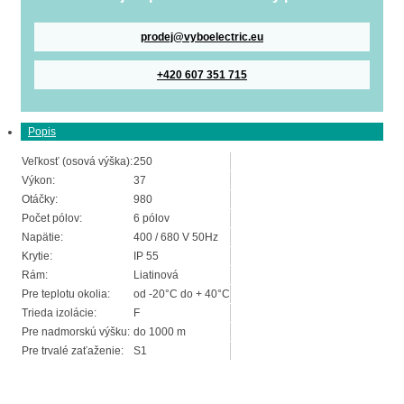
prodej@vyboelectric.eu
+420 607 351 715
Popis
Veľkosť (osová výška):
250
Výkon:
37
Otáčky:
980
Počet pólov:
6 pólov
Napätie:
400 / 680 V 50Hz
Krytie:
IP 55
Rám:
Liatinová
Pre teplotu okolia:
od -20°C do + 40°C
Trieda izolácie:
F
Pre nadmorskú výšku:
do 1000 m
Pre trvalé zaťaženie:
S1