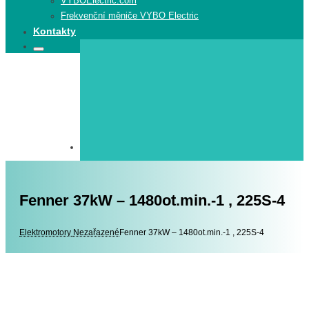
VYBOElectric.com
Frekvenční měniče VYBO Electric
Kontakty
Search
Search
for:
Fenner 37kW – 1480ot.min.-1 , 225S-4
Elektromotory
Elektromotory
Nezařazené
Fenner 37kW – 1480ot.min.-1 , 225S-4