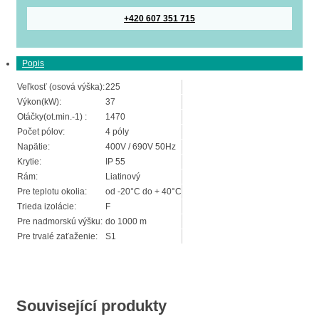
+420 607 351 715
Popis
Veľkosť (osová výška):
225
Výkon(kW):
37
Otáčky(ot.min.-1) :
1470
Počet pólov:
4 póly
Napätie:
400V / 690V 50Hz
Krytie:
IP 55
Rám:
Liatinový
Pre teplotu okolia:
od -20°C do + 40°C
Trieda izolácie:
F
Pre nadmorskú výšku:
do 1000 m
Pre trvalé zaťaženie:
S1
Související produkty