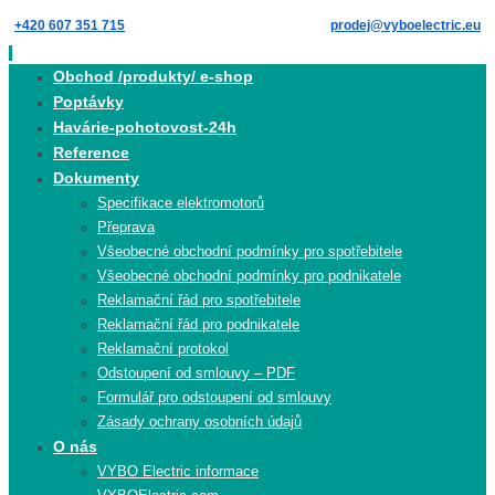
Skip
+420 607 351 715
prodej@vyboelectric.eu
to
content
Skip
Obchod /produkty/ e-shop
to
Poptávky
content
Havárie-pohotovost-24h
Reference
Dokumenty
Specifikace elektromotorů
Přeprava
Všeobecné obchodní podmínky pro spotřebitele
Všeobecné obchodní podmínky pro podnikatele
Reklamační řád pro spotřebitele
Reklamační řád pro podnikatele
Reklamační protokol
Odstoupení od smlouvy – PDF
Formulář pro odstoupení od smlouvy
Zásady ochrany osobních údajů
O nás
VYBO Electric informace