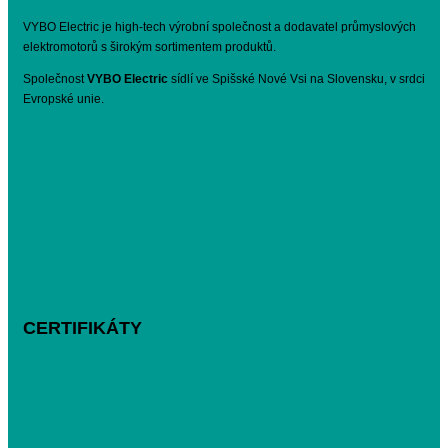
VYBO Electric je high-tech výrobní společnost a dodavatel průmyslových
elektromotorů s širokým sortimentem produktů.
Společnost
VYBO Electric
sídlí ve Spišské Nové Vsi na Slovensku, v srdci
Evropské unie.
CERTIFIKÁTY