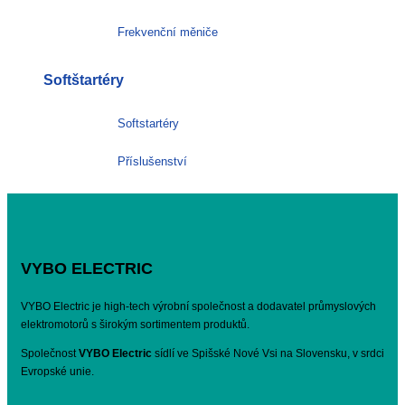
Frekvenční měniče
Softštartéry
Softstartéry
Příslušenství
VYBO ELECTRIC
VYBO Electric je high-tech výrobní společnost a dodavatel průmyslových
elektromotorů s širokým sortimentem produktů.
Společnost
VYBO Electric
sídlí ve Spišské Nové Vsi na Slovensku, v srdci
Evropské unie.