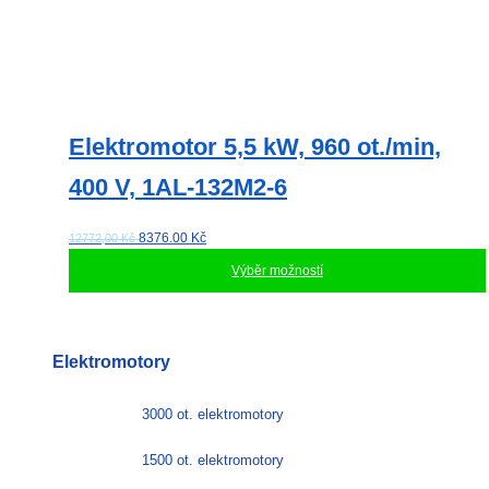
Elektromotor 5,5 kW, 960 ot./min,
400 V, 1AL-132M2-6
8376.00
Kč
12772,00 Kč
Výběr možností
Tento
produkt
má
Elektromotory
více
variant.
Možnosti
3000 ot. elektromotory
lze
vybrat
1500 ot. elektromotory
na