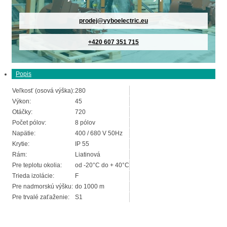
prodej@vyboelectric.eu
+420 607 351 715
Popis
Veľkosť (osová výška):
280
Výkon:
45
Otáčky:
720
Počet pólov:
8 pólov
Napätie:
400 / 680 V 50Hz
Krytie:
IP 55
Rám:
Liatinová
Pre teplotu okolia:
od -20°C do + 40°C
Trieda izolácie:
F
Pre nadmorskú výšku:
do 1000 m
Pre trvalé zaťaženie:
S1