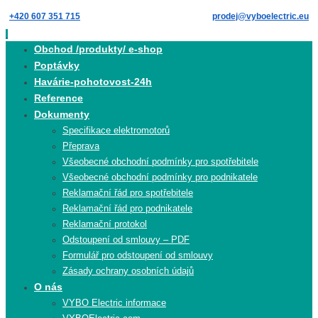
Skip
+420 607 351 715
prodej@vyboelectric.eu
to
content
Skip
Obchod /produkty/ e-shop
to
Poptávky
content
Havárie-pohotovost-24h
Reference
Dokumenty
Specifikace elektromotorů
Přeprava
Všeobecné obchodní podmínky pro spotřebitele
Všeobecné obchodní podmínky pro podnikatele
Reklamační řád pro spotřebitele
Reklamační řád pro podnikatele
Reklamační protokol
Odstoupení od smlouvy – PDF
Formulář pro odstoupení od smlouvy
Zásady ochrany osobních údajů
O nás
VYBO Electric informace