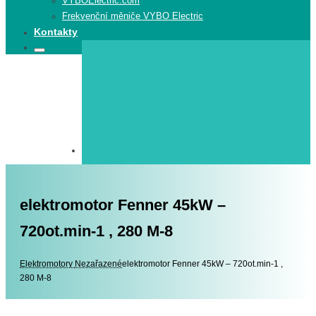
VYBOElectric.com
Frekvenční měniče VYBO Electric
Kontakty
Search
Search
for:
elektromotor Fenner 45kW –
720ot.min-1 , 280 M-8
Elektromotory
Elektromotory
Nezařazené
elektromotor Fenner 45kW – 720ot.min-1 ,
280 M-8