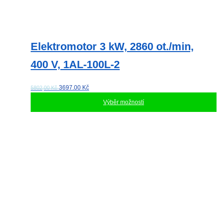
Elektromotor 3 kW, 2860 ot./min,
400 V, 1AL-100L-2
3697.00
Kč
5802,00 Kč
Výběr možností
Tento
produkt
má
více
variant.
Možnosti
lze
vybrat
na
stránce
produktu