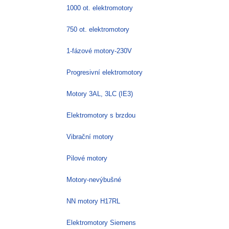
stránce
1000 ot. elektromotory
produktu
750 ot. elektromotory
1-fázové motory-230V
Progresivní elektromotory
Motory 3AL, 3LC (IE3)
Elektromotory s brzdou
Vibrační motory
Pilové motory
Motory-nevýbušné
NN motory H17RL
Elektromotory Siemens