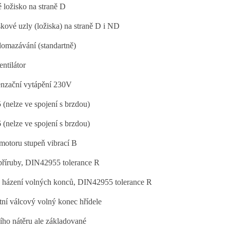
 ložisko na straně D
skové uzly (ložiska) na straně D i ND
omazávání (standartně)
ntilátor
nzační vytápění 230V
 (nelze ve spojení s brzdou)
 (nelze ve spojení s brzdou)
motoru stupeň vibrací B
příruby, DIN42955 tolerance R
házení volných konců, DIN42955 tolerance R
ní válcový volný konec hřídele
ího nátěru ale základované