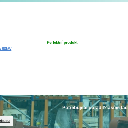
Perfektní produkt
Potřebujete poradit? Jsme tad
ric.eu