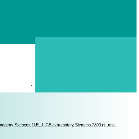
romotory Siemens 1LE, 1LG
Elektromotory Siemens 2800 ot. min-