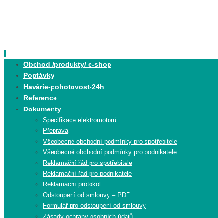
Skip
to
content
Skip
Obchod /produkty/ e-shop
to
Poptávky
content
Havárie-pohotovost-24h
Reference
Dokumenty
Specifikace elektromotorů
Přeprava
Všeobecné obchodní podmínky pro spotřebitele
Všeobecné obchodní podmínky pro podnikatele
Reklamační řád pro spotřebitele
Reklamační řád pro podnikatele
Reklamační protokol
Odstoupení od smlouvy – PDF
Formulář pro odstoupení od smlouvy
Zásady ochrany osobních údajů