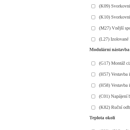
(K09) Svorkovnic
(K10) Svorkovnic
(M27) Vnější spo
(L27) Izolované 
Modulární nástavba
(G17) Montáž ciz
(H57) Vestavba 
(H58) Vestavba 
(C01) Napájení
(K82) Ruční odb
Teplota okolí