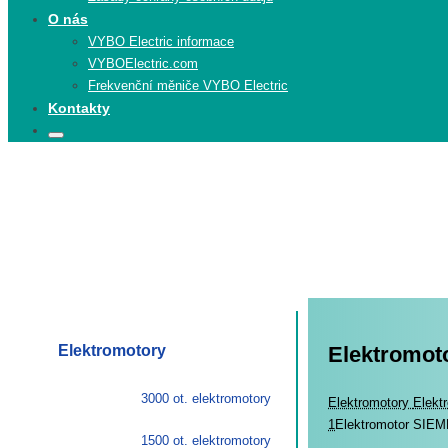
O nás
VYBO Electric informace
VYBOElectric.com
Frekvenční měniče VYBO Electric
Kontakty
Search
Search
for:
Elektromotory
Elektromot
3000 ot. elektromotory
Elekt
Elektromotory
Elekt
1
Elektromotor SIE
1500 ot. elektromotory