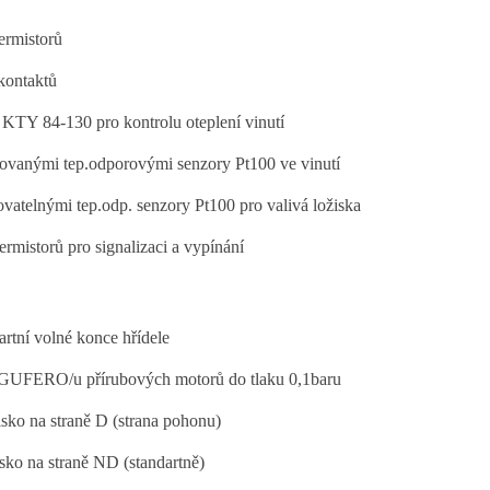
ermistorů
kontaktů
KTY 84-130 pro kontrolu oteplení vinutí
ovanými tep.odporovými senzory Pt100 ve vinutí
vatelnými tep.odp. senzory Pt100 pro valivá ložiska
rmistorů pro signalizaci a vypínání
rtní volné konce hřídele
 GUFERO/u přírubových motorů do tlaku 0,1baru
sko na straně D (strana pohonu)
sko na straně ND (standartně)