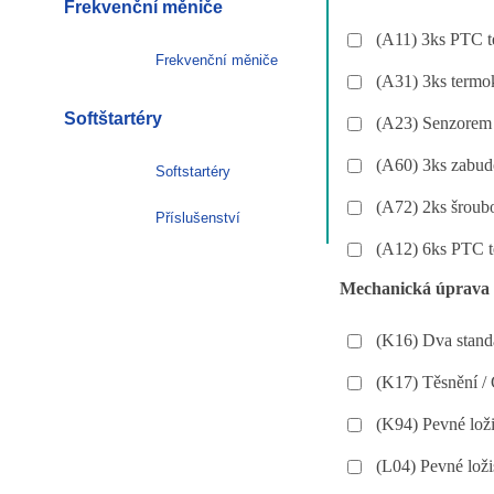
Frekvenční měniče
(A11) 3ks PTC t
Frekvenční měniče
(A31) 3ks termo
Softštartéry
(A23) Senzorem 
(A60) 3ks zabud
Softstartéry
(A72) 2ks šroubo
Příslušenství
(A12) 6ks PTC te
Mechanická úprava
(K16) Dva standa
(K17) Těsnění /
(K94) Pevné loži
(L04) Pevné loži