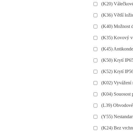
(K20) Válečkové
(K36) Větší loži
(K40) Možnost d
(K35) Kovový ve
(K45) Antikonde
(K50) Krytí IP65
(K52) Krytí IP56
(K02) Vyvážení 
(K04) Souosost 
(L39) Obvodové 
(Y55) Nestandart
(K24) Bez vrchn