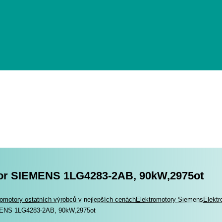
or SIEMENS 1LG4283-2AB, 90kW,2975ot
romotory
romotory ostatních výrobců v nejlepších cenách
Elektromotory Siemens
Elekt
MENS 1LG4283-2AB, 90kW,2975ot