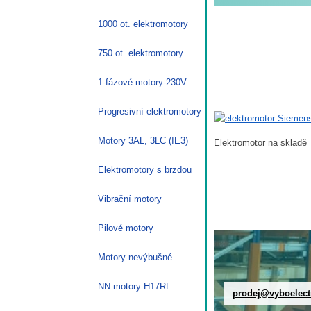
1000 ot. elektromotory
750 ot. elektromotory
1-fázové motory-230V
Progresivní elektromotory
Motory 3AL, 3LC (IE3)
Elektromotor na skladě
Elektromotory s brzdou
Vibrační motory
Pilové motory
Motory-nevýbušné
NN motory H17RL
prodej@vyboelect