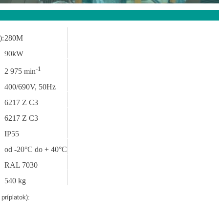
):
280M
90kW
-1
2 975 min
400/690V, 50Hz
6217 Z C3
6217 Z C3
IP55
od -20°C do + 40°C
RAL 7030
540 kg
príplatok):