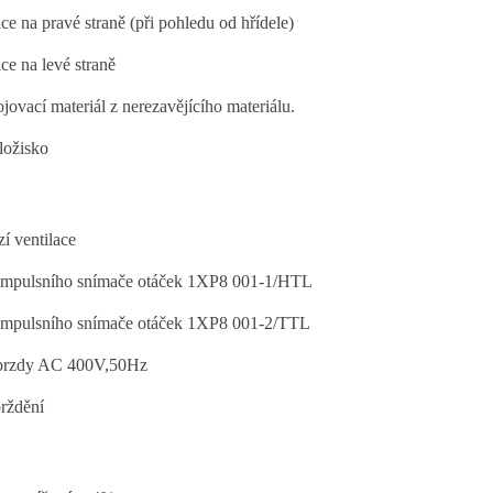
e na pravé straně (při pohledu od hřídele)
e na levé straně
jovací materiál z nerezavějícího materiálu.
ložisko
í ventilace
impulsního snímače otáček 1XP8 001-1/HTL
impulsního snímače otáček 1XP8 001-2/TTL
 brzdy AC 400V,50Hz
rždění