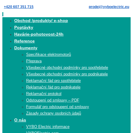
Skip
+420 607 351 715
prodej@vyboelectric.eu
to
content
Skip
Obchod /produkty/ e-shop
to
Poptávky
content
Havárie-pohotovost-24h
Reference
Dokumenty
Specifikace elektromotorů
Přeprava
Všeobecné obchodní podmínky pro spotřebitele
Všeobecné obchodní podmínky pro podnikatele
Reklamační řád pro spotřebitele
Reklamační řád pro podnikatele
Reklamační protokol
Odstoupení od smlouvy – PDF
Formulář pro odstoupení od smlouvy
Zásady ochrany osobních údajů
O nás
VYBO Electric informace