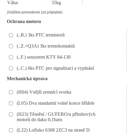
Váha:
35kg
Zvláštne prevedenie (za príplatok):
Ochrana motoru
(..B.) 3ks PTC termistorů
(..Z.+Q3A) 3ks termokontaktů
(..F.) senzorem KTY 84-130
(..C.) 6ks PTC pro signalizaci a vypínání
Mechanická úprava
(H04) Vnější zemnící svorka
(L05) Dva standartní volné konce hřídele
(H23) Těsnění / GUFERO/u přírubových
motorů do tlaku 0,1baru
(L22) Ložisko 6308 2ZC3 na straně D