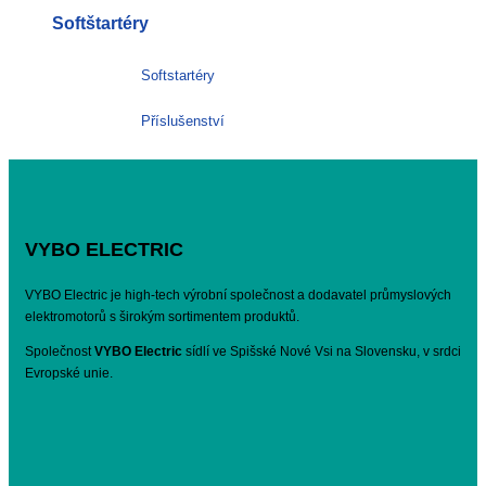
Softštartéry
Softstartéry
Příslušenství
VYBO ELECTRIC
VYBO Electric je high-tech výrobní společnost a dodavatel průmyslových
elektromotorů s širokým sortimentem produktů.
Společnost
VYBO Electric
sídlí ve Spišské Nové Vsi na Slovensku, v srdci
Evropské unie.