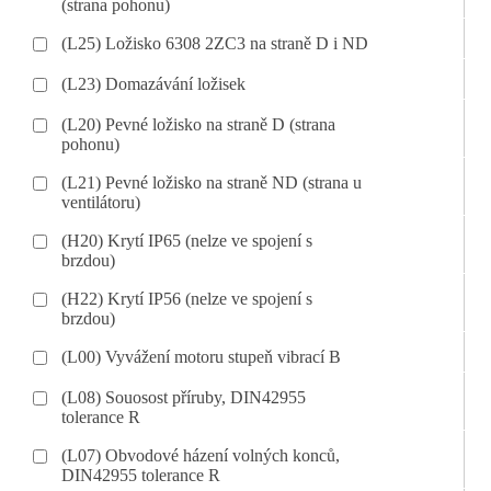
(strana pohonu)
(L25) Ložisko 6308 2ZC3 na straně D i ND
(L23) Domazávání ložisek
(L20) Pevné ložisko na straně D (strana
pohonu)
(L21) Pevné ložisko na straně ND (strana u
ventilátoru)
(H20) Krytí IP65 (nelze ve spojení s
brzdou)
(H22) Krytí IP56 (nelze ve spojení s
brzdou)
(L00) Vyvážení motoru stupeň vibrací B
(L08) Souosost příruby, DIN42955
tolerance R
(L07) Obvodové házení volných konců,
DIN42955 tolerance R