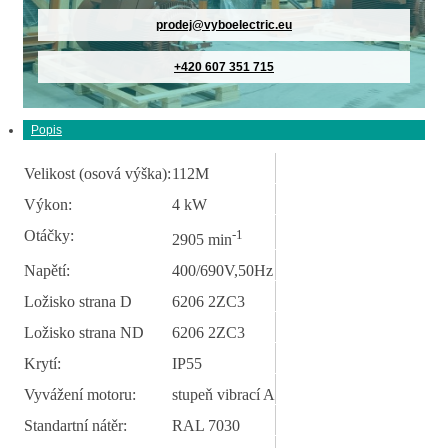
prodej@vyboelectric.eu
+420 607 351 715
Popis
Velikost (osová výška):
112M
Výkon:
4 kW
Otáčky:
-1
2905 min
Napětí:
400/690V,50Hz
Ložisko strana D
6206 2ZC3
Ložisko strana ND
6206 2ZC3
Krytí:
IP55
Vyvážení motoru:
stupeň vibrací A
Standartní nátěr:
RAL 7030