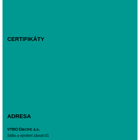
CERTIFIKÁTY
ADRESA
VYBO Electric a.s.
Sídlo a výrobní závod 01