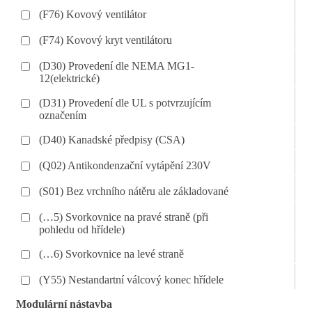
(F76) Kovový ventilátor
(F74) Kovový kryt ventilátoru
(D30) Provedení dle NEMA MG1-
12(elektrické)
(D31) Provedení dle UL s potvrzujícím
označením
(D40) Kanadské předpisy (CSA)
(Q02) Antikondenzační vytápění 230V
(S01) Bez vrchního nátěru ale základované
(…5) Svorkovnice na pravé straně (při
pohledu od hřídele)
(…6) Svorkovnice na levé straně
(Y55) Nestandartní válcový konec hřídele
Modulární nástavba