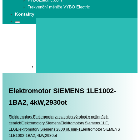
VYBOElectric.com
Frekvenční měniče VYBO Electric
Kontakty
Search
Search
for:
Elektromotor SIEMENS 1LE1002-
1BA2, 4kW,2930ot
Elektromotory
Elektromotory
Elektromotory ostatních výrobců v nejlepších
cenách
Elektromotory Siemens
Elektromotory Siemens 1LE,
1LG
Elektromotory Siemens 2800 ot. min-1
Elektromotor SIEMENS
1LE1002-1BA2, 4kW,2930ot