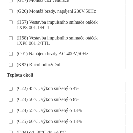
(G17) Montáž cizí ventilace
(G26) Montáž brzdy, napájení 230V,50Hz
(H57) Vestavba impulsního snímače otáček
1XP8 001-1/HTL
(H58) Vestavba impulsního snímače otáček
1XP8 001-2/TTL
(C01) Napájení brzdy AC 400V,50Hz
(K82) Ruční odbrždění
Teplota okolí
(C22) 45°C, výkon snížený o 4%
(C23) 50°C, výkon snížený o 8%
(C24) 55°C, výkon snížený o 13%
(C25) 60°C, výkon snížený o 18%
(D04) od -30°C do +40°C