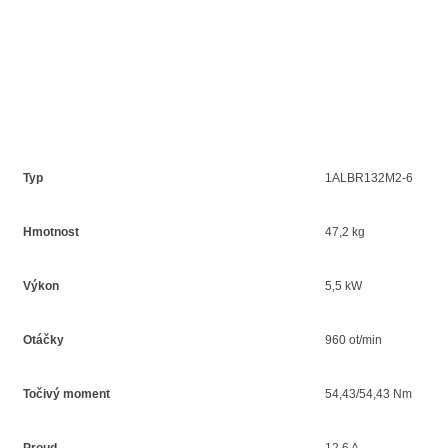
Typ
1ALBR132M2-6
Hmotnost
47,2 kg
Výkon
5,5 kW
Otáčky
960 ot/min
Točivý moment
54,43/54,43 Nm