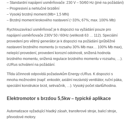
– Standardní napájení usměrňovače: 230 V – 50/60 Hz (jiné na požádání)
– Progresivní a nehlučné brzdění
– Vysoký brzdný moment (Mb> 1,5 MN)
– Brzdný moment krokového nastavení (~33%; 67%; max. 100% Mb)
Rychlouzavírací usměrňovač je k dispozici na vyžádání pouze pro
napájení usměrňovače 230V 50 / 60Hz (velikosti 63 … 112). Speciální
provedení pro větrný generátor je k dispozici na požádání (průběžné
nastavení brzdného momentu (v rozsahu 30% Mb max… 100% Mb max),
nelepící provedení, provedení korozní odolnosti, snížená hodnota
brzdného momentu, snížená regulace brzdného momentu v rozsahu, …).
cURus schválení na požádání.
Třída účinnosti odpovídá požadavkům Energy cURus. K dispozici s
mnoha možnostmi (např. enkodér, axiální nezávislý ventilátor, ruční páka,
speciální konstrukce brzd, setrvačník, …). Vysoký počet startů/hodina.
Elektromotor s brzdou 5,5kw – typické aplikace
Automatizace vyžadující hladký zásah, transferové stroje, balicí stroje,
převodové motory.