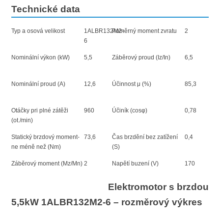
Technické data
Typ a osová velikost
1ALBR132M2-
Poměrný moment zvratu
2
6
Nominální výkon (kW)
5,5
Záběrový proud (Iz/In)
6,5
Nominální proud (A)
12,6
Účinnost μ (%)
85,3
Otáčky pri plné zátěži
960
Účiník (cosφ)
0,78
(ot./min)
Statický brzdový moment-
73,6
Čas brzdění bez zatížení
0,4
ne méně než (Nm)
(S)
Záběrový moment (Mz/Mn)
2
Napětí buzení (V)
170
Elektromotor s brzdou
5,5kW 1ALBR132M2-6 – rozměrový výkres