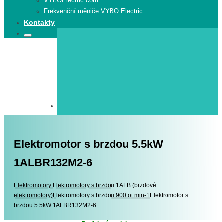
VYBOElectric.com
Frekvenční měniče VYBO Electric
Kontakty
Search
Search
for:
Elektromotor s brzdou 5.5kW
1ALBR132M2-6
Elektromotory
Elektromotory
Elektromotory s brzdou 1ALB (brzdové
elektromotory)
Elektromotory s brzdou 900 ot.min-1
Elektromotor s
brzdou 5.5kW 1ALBR132M2-6