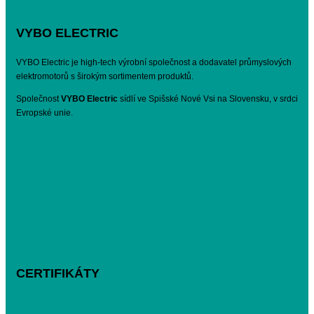
VYBO ELECTRIC
VYBO Electric je high-tech výrobní společnost a dodavatel průmyslových
elektromotorů s širokým sortimentem produktů.
Společnost
VYBO Electric
sídlí ve Spišské Nové Vsi na Slovensku, v srdci
Evropské unie.
CERTIFIKÁTY