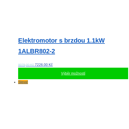
Elektromotor s brzdou 1.1kW
1ALBR802-2
7226.00
Kč
9079,00 Kč
Výběr možností
Tento
Sleva!
produkt
má
více
variant.
Možnosti
lze
vybrat
na