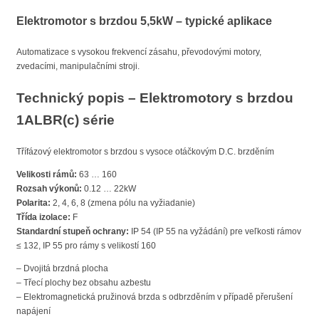
Elektromotor s brzdou 5,5kW – typické aplikace
Automatizace s vysokou frekvencí zásahu, převodovými motory,
zvedacími, manipulačními stroji.
Technický popis – Elektromotory s brzdou
1ALBR(c) série
Třífázový elektromotor s brzdou s vysoce otáčkovým D.C. brzděním
Velikosti rámů:
63 … 160
Rozsah výkonů:
0.12 … 22kW
Polarita:
2, 4, 6, 8 (zmena pólu na vyžiadanie)
Třída izolace:
F
Standardní stupeň ochrany:
IP 54 (IP 55 na vyžádání) pre veľkosti rámov
≤ 132, IP 55 pro rámy s velikostí 160
– Dvojitá brzdná plocha
– Třecí plochy bez obsahu azbestu
– Elektromagnetická pružinová brzda s odbrzděním v případě přerušení
napájení