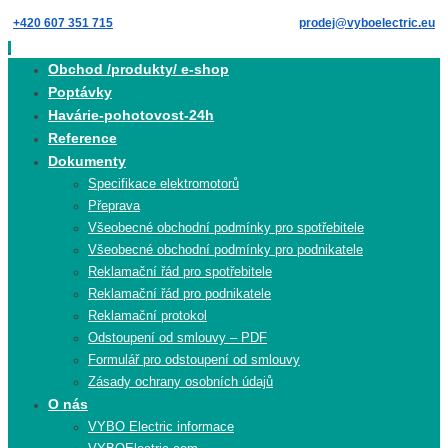
Skip
+420 607 351 715
prodej@vyboelectric.eu
to
content
Skip
Obchod /produkty/ e-shop
to
Poptávky
content
Havárie-pohotovost-24h
Reference
Dokumenty
Specifikace elektromotorů
Přeprava
Všeobecné obchodní podmínky pro spotřebitele
Všeobecné obchodní podmínky pro podnikatele
Reklamační řád pro spotřebitele
Reklamační řád pro podnikatele
Reklamační protokol
Odstoupení od smlouvy – PDF
Formulář pro odstoupení od smlouvy
Zásady ochrany osobních údajů
O nás
VYBO Electric informace