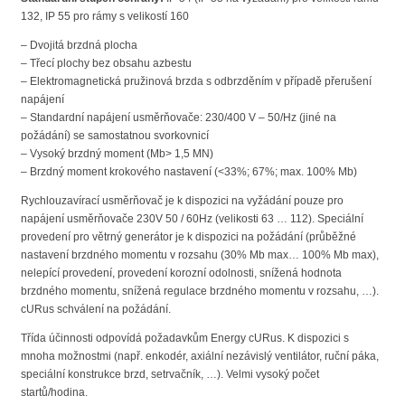
132, IP 55 pro rámy s velikostí 160
– Dvojitá brzdná plocha
– Třecí plochy bez obsahu azbestu
– Elektromagnetická pružinová brzda s odbrzděním v případě přerušení
napájení
– Standardní napájení usměrňovače: 230/400 V – 50/Hz (jiné na
požádání) se samostatnou svorkovnicí
– Vysoký brzdný moment (Mb> 1,5 MN)
– Brzdný moment krokového nastavení (<33%; 67%; max. 100% Mb)
Rychlouzavírací usměrňovač je k dispozici na vyžádání pouze pro
napájení usměrňovače 230V 50 / 60Hz (velikosti 63 … 112). Speciální
provedení pro větrný generátor je k dispozici na požádání (průběžné
nastavení brzdného momentu v rozsahu (30% Mb max… 100% Mb max),
nelepící provedení, provedení korozní odolnosti, snížená hodnota
brzdného momentu, snížená regulace brzdného momentu v rozsahu, …).
cURus schválení na požádání.
Třída účinnosti odpovídá požadavkům Energy cURus. K dispozici s
mnoha možnostmi (např. enkodér, axiální nezávislý ventilátor, ruční páka,
speciální konstrukce brzd, setrvačník, …). Velmi vysoký počet
startů/hodina.