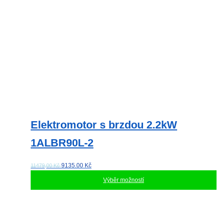
stránce
produktu
Elektromotor s brzdou 2.2kW
1ALBR90L-2
9135.00
Kč
11479,00 Kč
Výběr možností
Tento
produkt
má