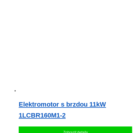
více
variant.
Možnosti
lze
vybrat
na
stránce
produktu
Elektromotor s brzdou 11kW
1LCBR160M1-2
Zobrazit detaily