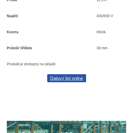
Proud
12,6 A
Napětí
400/690 V
Kostra
Hliník
Průměr hřídele
38 mm
Produkt je dostupný na skladě.
Datový list online