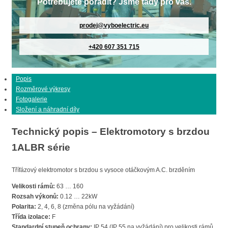
Potřebujete poradit? Jsme tady pro vás.
prodej@vyboelectric.eu
+420 607 351 715
Popis
Rozměrové výkresy
Fotogalerie
Složení a náhradní díly
Technický popis – Elektromotory s brzdou
1ALBR série
Třífázový elektromotor s brzdou s vysoce otáčkovým A.C. brzděním
Velikosti rámů:
63 … 160
Rozsah výkonů:
0.12 … 22kW
Polarita:
2, 4, 6, 8 (změna pólu na vyžádání)
Třída izolace:
F
Standardní stupeň ochrany:
IP 54 (IP 55 na vyžádání) pro velikosti rámů