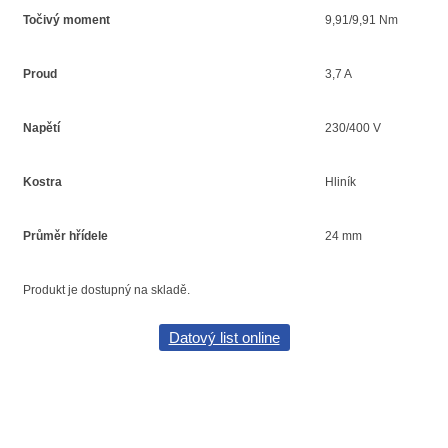
Točivý moment
9,91/9,91 Nm
Proud
3,7 A
Napětí
230/400 V
Kostra
Hliník
Průměr hřídele
24 mm
Produkt je dostupný na skladě.
Datový list online