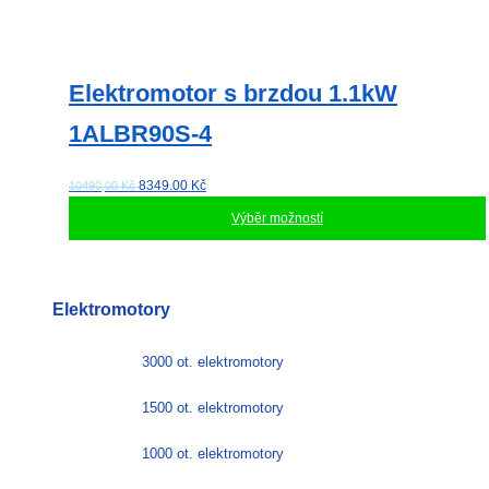
Elektromotor s brzdou 1.1kW
1ALBR90S-4
8349.00
Kč
10490,00 Kč
Výběr možností
Tento
produkt
má
Elektromotory
více
variant.
Možnosti
3000 ot. elektromotory
lze
vybrat
1500 ot. elektromotory
na
stránce
1000 ot. elektromotory
produktu