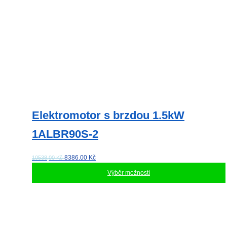
Elektromotor s brzdou 1.5kW
1ALBR90S-2
8386.00
Kč
10538,00 Kč
Výběr možností
Tento
produkt
má
více