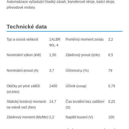
Automatizace vyžadující hladký zásah, transferové stroje, balicí stroje,
převodové motory.
Technické data
Typ a osová velikost
1ALBR
Poměrný moment zvratu
2,2
90L-4
Nominální výkon (kW)
1,50
Záběrový proud (Iz/In)
6,5
Nominální proud (A)
3,7
Účinnost μ (%)
79
Otáčky pri plné zátěži
1400
Účiník (cosφ)
0,79
(ot./min)
Statický brzdový moment-
14,7
Čas brzdění bez zatížení
0,25
ne méně než (Nm)
(S)
Záběrový moment (Mz/Mn)
2,2
Napětí buzení (V)
100