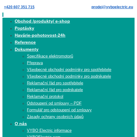
Skip
+420 607 351 715
prodej@vyboelectric.eu
to
content
Skip
Obchod /produkty/ e-shop
to
Poptávky
content
Havárie-pohotovost-24h
Reference
Dokumenty
Specifikace elektromotorů
Přeprava
Všeobecné obchodní podmínky pro spotřebitele
Všeobecné obchodní podmínky pro podnikatele
Reklamační řád pro spotřebitele
Reklamační řád pro podnikatele
Reklamační protokol
Odstoupení od smlouvy – PDF
Formulář pro odstoupení od smlouvy
Zásady ochrany osobních údajů
O nás
VYBO Electric informace