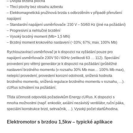
– Dvojitá brzdná plocha
– Třecí plochy bez obsahu azbestu
– Elektromagnetická pružinová brzda s odbrzděním v případě přerušení
napájení
– Standardní napájení usměrňovače: 230 V – 50/60 Hz (jiné na požádání)
– Progresivní a nehlučné brzdění
– Vysoký brzdný moment (Mb> 1,5 MN)
– Brzdný moment krokového nastavení (~33%; 67%; max. 100% Mb)
Rychlouzavírací usměrňovač je k dispozici na vyžádání pouze pro
napájení usměrňovače 230V 50 / 60Hz (velikosti 63 … 112). Speciální
provedení pro větrný generátor je k dispozici na požádání (průběžné
nastavení brzdného momentu (v rozsahu 30% Mb max… 100% Mb max),
nelepící provedení, provedení korozní odolnosti, snížená hodnota
brzdného momentu, snížená regulace brzdného momentu v rozsahu, …).
cURus schválení na požádání.
Třída účinnosti odpovídá požadavkům Energy cURus. K dispozici s
mnoha možnostmi (např. enkodér, axiální nezávislý ventilátor, ruční páka,
speciální konstrukce brzd, setrvačník, …). Vysoký počet startů/hodina.
Elektromotor s brzdou 1,5kw – typické aplikace