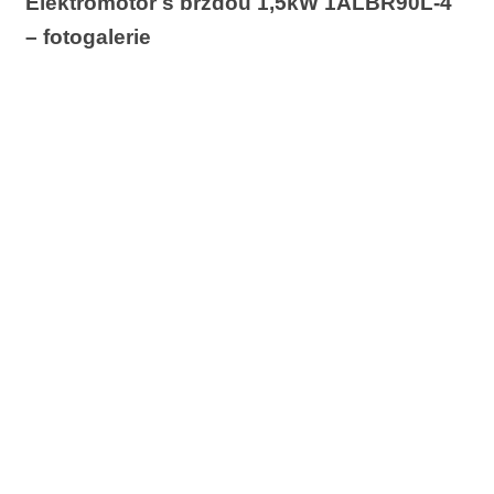
Elektromotor s brzdou 1,5kW 1ALBR90L-4
– fotogalerie