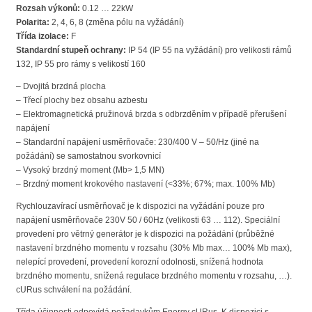
Rozsah výkonů:
0.12 … 22kW
Polarita:
2, 4, 6, 8 (změna pólu na vyžádání)
Třída izolace:
F
Standardní stupeň ochrany:
IP 54 (IP 55 na vyžádání) pro velikosti rámů
132, IP 55 pro rámy s velikostí 160
– Dvojitá brzdná plocha
– Třecí plochy bez obsahu azbestu
– Elektromagnetická pružinová brzda s odbrzděním v případě přerušení
napájení
– Standardní napájení usměrňovače: 230/400 V – 50/Hz (jiné na
požádání) se samostatnou svorkovnicí
– Vysoký brzdný moment (Mb> 1,5 MN)
– Brzdný moment krokového nastavení (<33%; 67%; max. 100% Mb)
Rychlouzavírací usměrňovač je k dispozici na vyžádání pouze pro
napájení usměrňovače 230V 50 / 60Hz (velikosti 63 … 112). Speciální
provedení pro větrný generátor je k dispozici na požádání (průběžné
nastavení brzdného momentu v rozsahu (30% Mb max… 100% Mb max),
nelepící provedení, provedení korozní odolnosti, snížená hodnota
brzdného momentu, snížená regulace brzdného momentu v rozsahu, …).
cURus schválení na požádání.