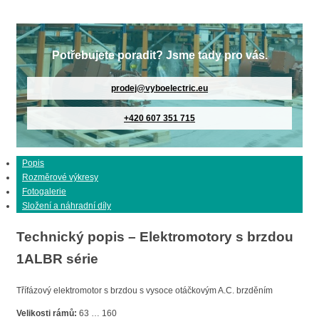
Potřebujete poradit? Jsme tady pro vás.
prodej@vyboelectric.eu
+420 607 351 715
Popis
Rozměrové výkresy
Fotogalerie
Složení a náhradní díly
Technický popis – Elektromotory s brzdou
1ALBR série
Třífázový elektromotor s brzdou s vysoce otáčkovým A.C. brzděním
Velikosti rámů:
63 … 160