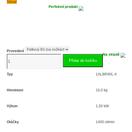
Sleva!
Perfektní produkt
Provedení
Na skladě
Elektromotor
Přidat do košíku
s
brzdou
1.5kW
Typ
1ALBR90L-4
1ALBR90L-
4
Hmotnost
16,0 kg
množství
Výkon
1,50 kW
Otáčky
1400 ot/min