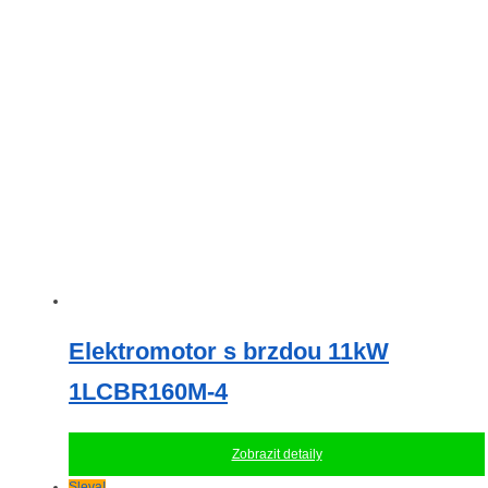
variant.
Možnosti
lze
vybrat
na
stránce
produktu
Elektromotor s brzdou 11kW
1LCBR160M-4
Zobrazit detaily
Sleva!