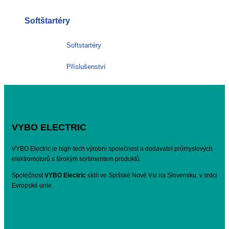
Softštartéry
Softstartéry
Příslušenství
VYBO ELECTRIC
VYBO Electric je high-tech výrobní společnost a dodavatel průmyslových
elektromotorů s širokým sortimentem produktů.
Společnost
VYBO Electric
sídlí ve Spišské Nové Vsi na Slovensku, v srdci
Evropské unie.