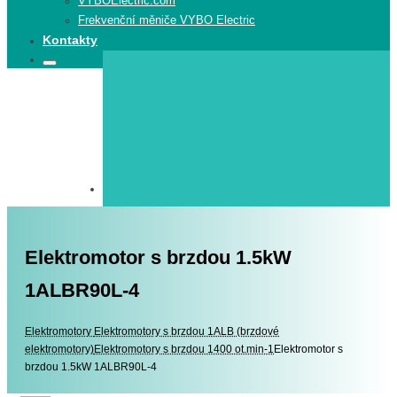
VYBOElectric.com
Frekvenční měniče VYBO Electric
Kontakty
Search
Search
for:
Elektromotor s brzdou 1.5kW
1ALBR90L-4
Elektromotory
Elektromotory
Elektromotory s brzdou 1ALB (brzdové
elektromotory)
Elektromotory s brzdou 1400 ot.min-1
Elektromotor s
brzdou 1.5kW 1ALBR90L-4