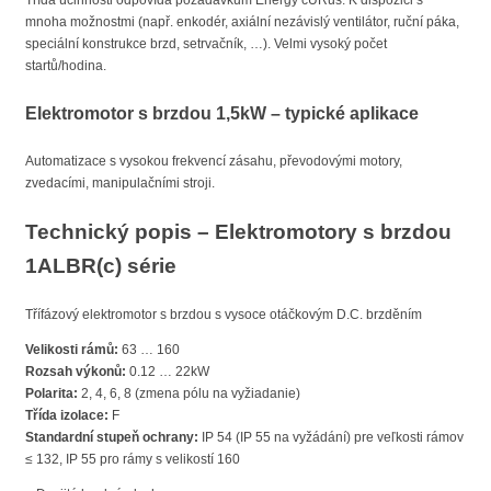
Třída účinnosti odpovídá požadavkům Energy cURus. K dispozici s
mnoha možnostmi (např. enkodér, axiální nezávislý ventilátor, ruční páka,
speciální konstrukce brzd, setrvačník, …). Velmi vysoký počet
startů/hodina.
Elektromotor s brzdou 1,5kW – typické aplikace
Automatizace s vysokou frekvencí zásahu, převodovými motory,
zvedacími, manipulačními stroji.
Technický popis – Elektromotory s brzdou
1ALBR(c) série
Třífázový elektromotor s brzdou s vysoce otáčkovým D.C. brzděním
Velikosti rámů:
63 … 160
Rozsah výkonů:
0.12 … 22kW
Polarita:
2, 4, 6, 8 (zmena pólu na vyžiadanie)
Třída izolace:
F
Standardní stupeň ochrany:
IP 54 (IP 55 na vyžádání) pre veľkosti rámov
≤ 132, IP 55 pro rámy s velikostí 160