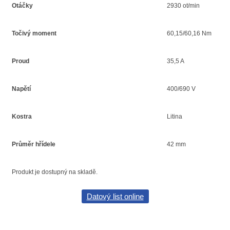
Otáčky
2930 ot/min
Točivý moment
60,15/60,16 Nm
Proud
35,5 A
Napětí
400/690 V
Kostra
Litina
Průměr hřídele
42 mm
Produkt je dostupný na skladě.
Datový list online