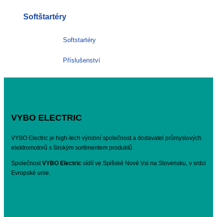
Softštartéry
Softstartéry
Příslušenství
VYBO ELECTRIC
VYBO Electric je high-tech výrobní společnost a dodavatel průmyslových
elektromotorů s širokým sortimentem produktů.
Společnost
VYBO Electric
sídlí ve Spišské Nové Vsi na Slovensku, v srdci
Evropské unie.