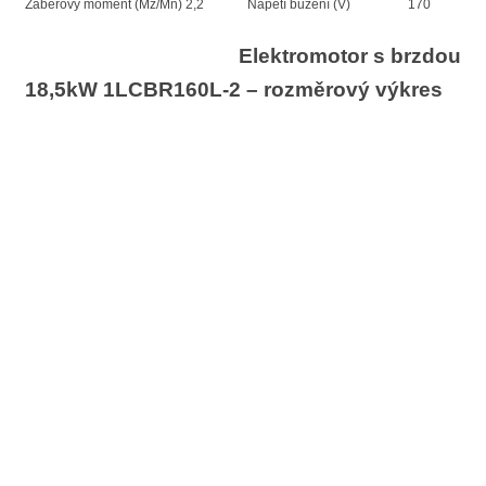
Záběrový moment (Mz/Mn)
2,2
Napětí buzení (V)
170
Elektromotor s brzdou
18,5kW 1LCBR160L-2 – rozměrový výkres