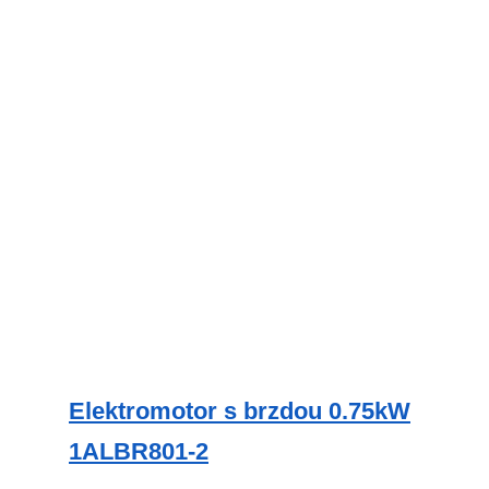
více
variant.
Možnosti
lze
vybrat
na
stránce
produktu
Elektromotor s brzdou 0.75kW
1ALBR801-2