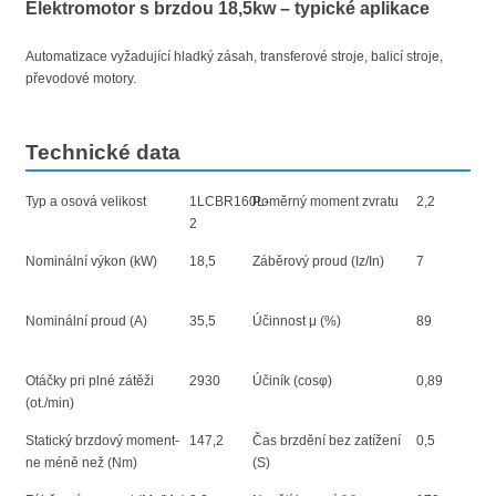
Elektromotor s brzdou 18,5kw – typické aplikace
Automatizace vyžadující hladký zásah, transferové stroje, balicí stroje,
převodové motory.
Technické data
Typ a osová velikost
1LCBR160L-
Poměrný moment zvratu
2,2
2
Nominální výkon (kW)
18,5
Záběrový proud (Iz/In)
7
Nominální proud (A)
35,5
Účinnost μ (%)
89
Otáčky pri plné zátěži
2930
Účiník (cosφ)
0,89
(ot./min)
Statický brzdový moment-
147,2
Čas brzdění bez zatížení
0,5
ne méně než (Nm)
(S)