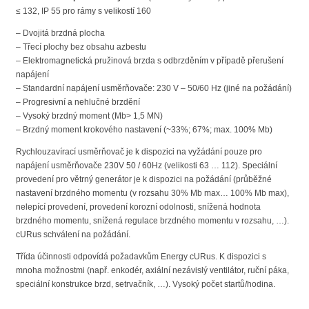
≤ 132, IP 55 pro rámy s velikostí 160
– Dvojitá brzdná plocha
– Třecí plochy bez obsahu azbestu
– Elektromagnetická pružinová brzda s odbrzděním v případě přerušení
napájení
– Standardní napájení usměrňovače: 230 V – 50/60 Hz (jiné na požádání)
– Progresivní a nehlučné brzdění
– Vysoký brzdný moment (Mb> 1,5 MN)
– Brzdný moment krokového nastavení (~33%; 67%; max. 100% Mb)
Rychlouzavírací usměrňovač je k dispozici na vyžádání pouze pro
napájení usměrňovače 230V 50 / 60Hz (velikosti 63 … 112). Speciální
provedení pro větrný generátor je k dispozici na požádání (průběžné
nastavení brzdného momentu (v rozsahu 30% Mb max… 100% Mb max),
nelepící provedení, provedení korozní odolnosti, snížená hodnota
brzdného momentu, snížená regulace brzdného momentu v rozsahu, …).
cURus schválení na požádání.
Třída účinnosti odpovídá požadavkům Energy cURus. K dispozici s
mnoha možnostmi (např. enkodér, axiální nezávislý ventilátor, ruční páka,
speciální konstrukce brzd, setrvačník, …). Vysoký počet startů/hodina.