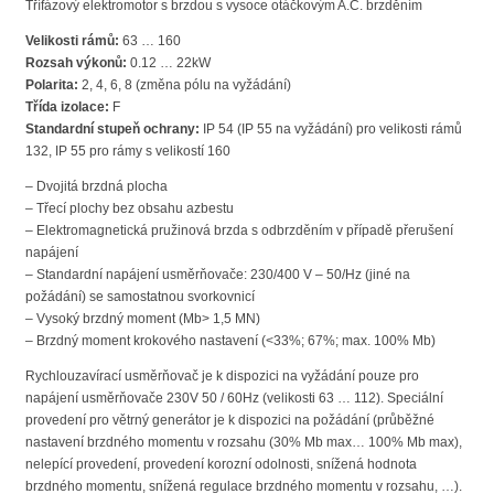
Třífázový elektromotor s brzdou s vysoce otáčkovým A.C. brzděním
Velikosti rámů:
63 … 160
Rozsah výkonů:
0.12 … 22kW
Polarita:
2, 4, 6, 8 (změna pólu na vyžádání)
Třída izolace:
F
Standardní stupeň ochrany:
IP 54 (IP 55 na vyžádání) pro velikosti rámů
132, IP 55 pro rámy s velikostí 160
– Dvojitá brzdná plocha
– Třecí plochy bez obsahu azbestu
– Elektromagnetická pružinová brzda s odbrzděním v případě přerušení
napájení
– Standardní napájení usměrňovače: 230/400 V – 50/Hz (jiné na
požádání) se samostatnou svorkovnicí
– Vysoký brzdný moment (Mb> 1,5 MN)
– Brzdný moment krokového nastavení (<33%; 67%; max. 100% Mb)
Rychlouzavírací usměrňovač je k dispozici na vyžádání pouze pro
napájení usměrňovače 230V 50 / 60Hz (velikosti 63 … 112). Speciální
provedení pro větrný generátor je k dispozici na požádání (průběžné
nastavení brzdného momentu v rozsahu (30% Mb max… 100% Mb max),
nelepící provedení, provedení korozní odolnosti, snížená hodnota
brzdného momentu, snížená regulace brzdného momentu v rozsahu, …).