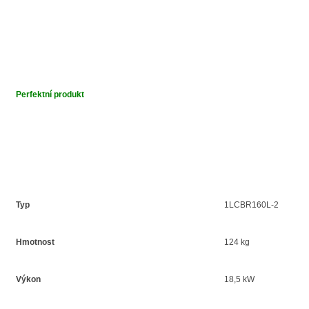
Perfektní produkt
Typ
1LCBR160L-2
Hmotnost
124 kg
Výkon
18,5 kW