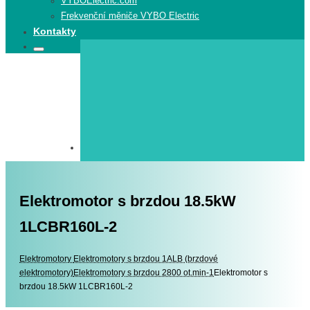
VYBOElectric.com
Frekvenční měniče VYBO Electric
Kontakty
Search
Search
for:
Elektromotor s brzdou 18.5kW
1LCBR160L-2
Elektromotory
Elektromotory
Elektromotory s brzdou 1ALB (brzdové
elektromotory)
Elektromotory s brzdou 2800 ot.min-1
Elektromotor s
brzdou 18.5kW 1LCBR160L-2