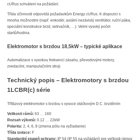
cURus schválení na požádání.
Třída účinnosti odpovídá požadavkům Energy cURus. K dispozici s
mnoha možnostmi (např. enkodér, axiální nezávislý ventilátor, ruční páka,
speciální konstrukce brzd, setrvačník, …). Velmi vysoký počet
startů/hodina.
Elektromotor s brzdou 18,5kW – typické aplikace
Automatizace s vysokou frekvencí zásahu, převodovými motory,
zvedacími, manipulačními stroji.
Technický popis – Elektromotory s brzdou
1LCBR(c) série
Třífázový elektromotor s brzdou s vysoce otáčkovým D.C. brzděním
Velikosti rámů:
63 … 160
Rozsah výkonů:
0.12 … 22kW
Polarita:
2, 4, 6, 8 (zmena pólu na vyžiadanie)
Třída izolace:
F
Standardní stupeň ochrany:
IP 54 (IP 55 na vyžádání) pre veľkosti rámov