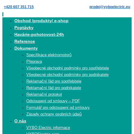
Skip
+420 607 351 715
prodej@vyboelectric.eu
to
content
Skip
Obchod /produkty/ e-shop
to
Poptávky
content
Havárie-pohotovost-24h
Reference
Dokumenty
Specifikace elektromotorů
Přeprava
Všeobecné obchodní podmínky pro spotřebitele
Všeobecné obchodní podmínky pro podnikatele
Reklamační řád pro spotřebitele
Reklamační řád pro podnikatele
Reklamační protokol
Odstoupení od smlouvy – PDF
Formulář pro odstoupení od smlouvy
Zásady ochrany osobních údajů
O nás
VYBO Electric informace