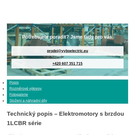
Potřebujete poradit? Jsme tady pro vás.
prodej@vyboelectric.eu
+420 607 351 715
Popis
Rozměrové výkresy
Fotogalerie
Složení a náhradní díly
Technický popis – Elektromotory s brzdou
1LCBR série