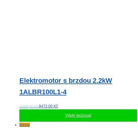
Elektromotor s brzdou 2.2kW
1ALBR100L1-4
9472.00
Kč
11902,00 Kč
Výběr možností
Tento
Sleva!
produkt
má