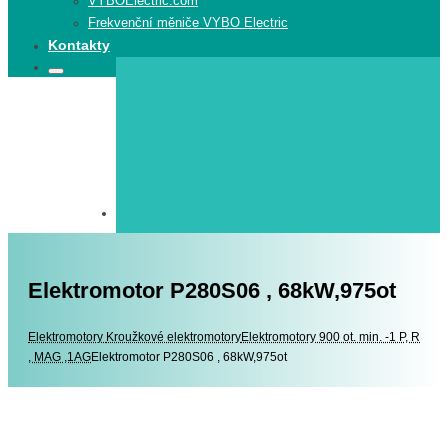
VYBOElectric.com
Frekvenční měniče VYBO Electric
Kontakty
Search
Search
for:
Elektromotor P280S06 , 68kW,975ot
Elektromotory
Elektromotory
Kroužkové elektromotory
Elektromotory 900 ot. min. -1 P, R
, MAG ,1AG
Elektromotor P280S06 , 68kW,975ot