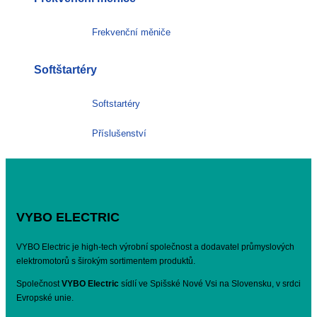
Frekvenční měniče
Softštartéry
Softstartéry
Příslušenství
VYBO ELECTRIC
VYBO Electric je high-tech výrobní společnost a dodavatel průmyslových
elektromotorů s širokým sortimentem produktů.
Společnost
VYBO Electric
sídlí ve Spišské Nové Vsi na Slovensku, v srdci
Evropské unie.