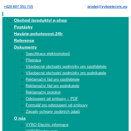
Skip
+420 607 351 715
prodej@vyboelectric.eu
to
content
Skip
Obchod /produkty/ e-shop
to
Poptávky
content
Havárie-pohotovost-24h
Reference
Dokumenty
Specifikace elektromotorů
Přeprava
Všeobecné obchodní podmínky pro spotřebitele
Všeobecné obchodní podmínky pro podnikatele
Reklamační řád pro spotřebitele
Reklamační řád pro podnikatele
Reklamační protokol
Odstoupení od smlouvy – PDF
Formulář pro odstoupení od smlouvy
Zásady ochrany osobních údajů
O nás
VYBO Electric informace