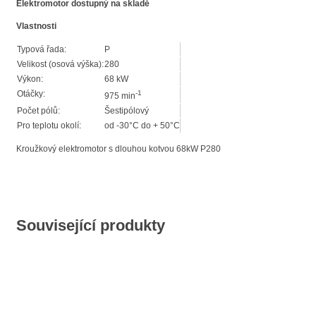
Elektromotor dostupný na skladě
Vlastnosti
Typová řada:
P
Velikost (osová výška):
280
Výkon:
68 kW
Otáčky:
-1
975 min
Počet pólů:
Šestipólový
Pro teplotu okolí:
od -30°C do + 50°C
Kroužkový elektromotor s dlouhou kotvou 68kW P280
Související produkty