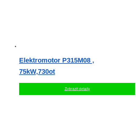
Elektromotor P315M08 ,
75kW,730ot
Zobrazit detaily