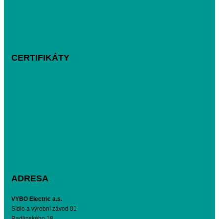
CERTIFIKÁTY
ADRESA
VYBO Electric a.s.
Sídlo a výrobní závod 01
Radlinského 18