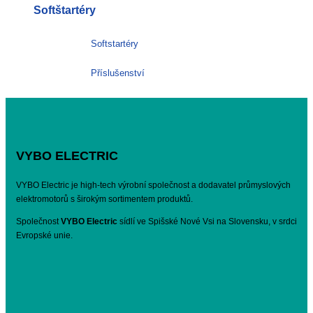
Softštartéry
Softstartéry
Příslušenství
VYBO ELECTRIC
VYBO Electric je high-tech výrobní společnost a dodavatel průmyslových
elektromotorů s širokým sortimentem produktů.
Společnost
VYBO Electric
sídlí ve Spišské Nové Vsi na Slovensku, v srdci
Evropské unie.