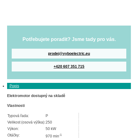
Potřebujete poradit? Jsme tady pro vás.
prodej@vyboelectric.eu
+420 607 351 715
Popis
Elektromotor dostupný na skladě
Vlastnosti
Typová řada:
P
Velikost (osová výška):
250
Výkon:
50 kW
Otáčky:
-1
970 min