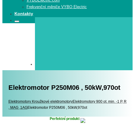
VYBOElectric.com
Frekvenční měniče VYBO Electric
Kontakty
Search
Search
for:
Elektromotor P250M06 , 50kW,970ot
Elektromotory
Elektromotory
Kroužkové elektromotory
Elektromotory 900 ot. min. -1 P, R
, MAG ,1AG
Elektromotor P250M06 , 50kW,970ot
Perfektní produkt