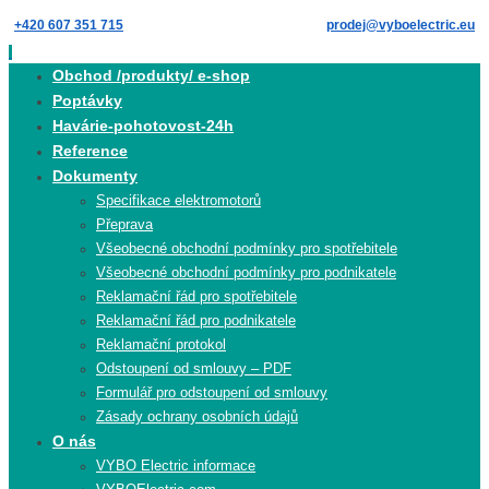
Skip
+420 607 351 715
prodej@vyboelectric.eu
to
content
Skip
Obchod /produkty/ e-shop
to
Poptávky
content
Havárie-pohotovost-24h
Reference
Dokumenty
Specifikace elektromotorů
Přeprava
Všeobecné obchodní podmínky pro spotřebitele
Všeobecné obchodní podmínky pro podnikatele
Reklamační řád pro spotřebitele
Reklamační řád pro podnikatele
Reklamační protokol
Odstoupení od smlouvy – PDF
Formulář pro odstoupení od smlouvy
Zásady ochrany osobních údajů
O nás
VYBO Electric informace