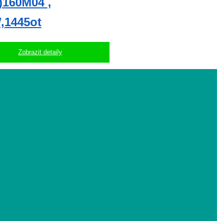
)160M04 ,
,1445ot
Zobrazit detaily