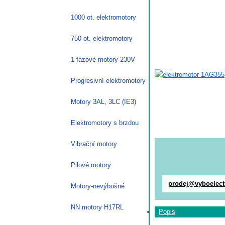
1000 ot. elektromotory
750 ot. elektromotory
1-fázové motory-230V
Progresivní elektromotory
Motory 3AL, 3LC (IE3)
Elektromotory s brzdou
Vibrační motory
Pilové motory
prodej@vyboelect
Motory-nevýbušné
NN motory H17RL
Popis