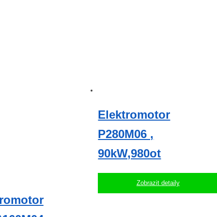
Elektromotor
P280M06 ,
90kW,980ot
Zobrazit detaily
tromotor