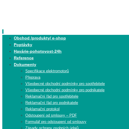
Skip
to
content
Skip
Obchod /produkty/ e-shop
to
Poptávky
content
Havárie-pohotovost-24h
Reference
Dokumenty
Specifikace elektromotorů
Přeprava
Všeobecné obchodní podmínky pro spotřebitele
Všeobecné obchodní podmínky pro podnikatele
Reklamační řád pro spotřebitele
Reklamační řád pro podnikatele
Reklamační protokol
Odstoupení od smlouvy – PDF
Formulář pro odstoupení od smlouvy
Zásady ochrany osobních údajů