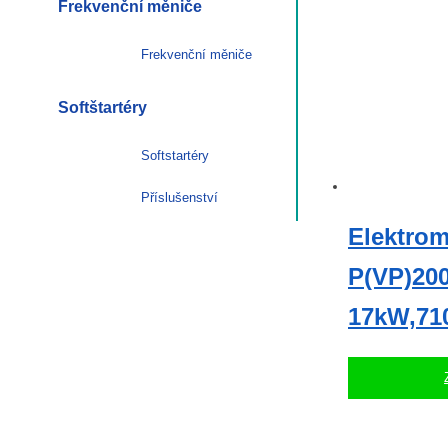
Frekvenční měniče
Frekvenční měniče
Softštartéry
Softstartéry
Příslušenství
Elektrom
P(VP)200
17kW,71