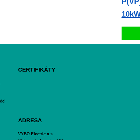
P(VP
10kW
CERTIFIKÁTY
h
dci
ADRESA
VYBO Electric a.s.