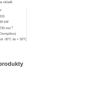
na skladě
P
315
90 kW
-1
730 min
Osmipólový
od -30°C do + 50°C
 produkty