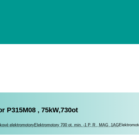
or P315M08 , 75kW,730ot
romotory
kové elektromotory
Elektromotory 700 ot. min. -1 P, R , MAG ,1AG
Elektromot