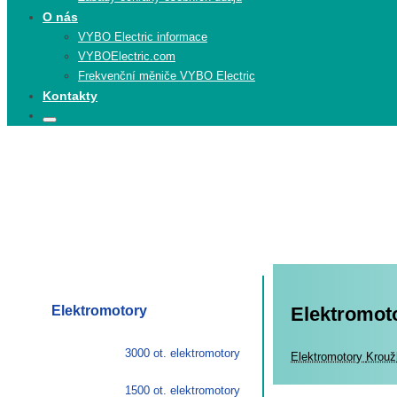
O nás
VYBO Electric informace
VYBOElectric.com
Frekvenční měniče VYBO Electric
Kontakty
Search
Search
for:
Elektromotory
Elektromot
3000 ot. elektromotory
Elekt
Elektromotory
Krouž
1500 ot. elektromotory