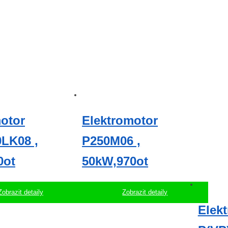
otor
Elektromotor
LK08 ,
P250M06 ,
0ot
50kW,970ot
Zobrazit detaily
Zobrazit detaily
Elek