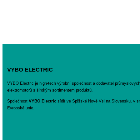
VYBO ELECTRIC
VYBO Electric je high-tech výrobní společnost a dodavatel průmyslovýc
elektromotorů s širokým sortimentem produktů.
Společnost
VYBO Electric
sídlí ve Spišské Nové Vsi na Slovensku, v sr
Evropské unie.