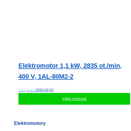
Elektromotor 1,1 kW, 2835 ot./min,
400 V, 1AL-80M2-2
2593.00
Kč
3777,00 Kč
Výběr možností
Tento
produkt
má
Elektromotory
více
variant.