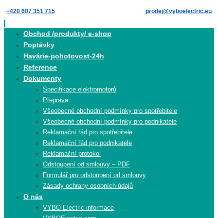
Skip
+420 607 351 715
prodej@vyboelectric.eu
to
content
Skip
Obchod /produkty/ e-shop
to
Poptávky
content
Havárie-pohotovost-24h
Reference
Dokumenty
Specifikace elektromotorů
Přeprava
Všeobecné obchodní podmínky pro spotřebitele
Všeobecné obchodní podmínky pro podnikatele
Reklamační řád pro spotřebitele
Reklamační řád pro podnikatele
Reklamační protokol
Odstoupení od smlouvy – PDF
Formulář pro odstoupení od smlouvy
Zásady ochrany osobních údajů
O nás
VYBO Electric informace