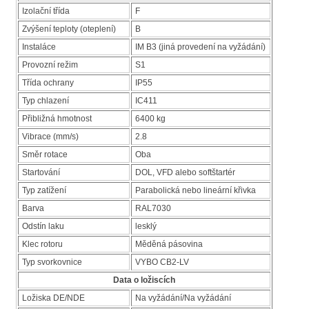
Izolační třída
F
Zvýšení teploty (oteplení)
B
Instaláce
IM B3 (jiná provedení na vyžádání)
Provozní režim
S1
Třída ochrany
IP55
Typ chlazení
IC411
Přibližná hmotnost
6400 kg
Vibrace (mm/s)
2.8
Směr rotace
Oba
Startování
DOL, VFD alebo softštartér
Typ zatížení
Parabolická nebo lineární křivka
Barva
RAL7030
Odstín laku
lesklý
Klec rotoru
Měděná pásovina
Typ svorkovnice
VYBO CB2-LV
Data o ložiscích
Ložiska DE/NDE
Na vyžádání/Na vyžádání