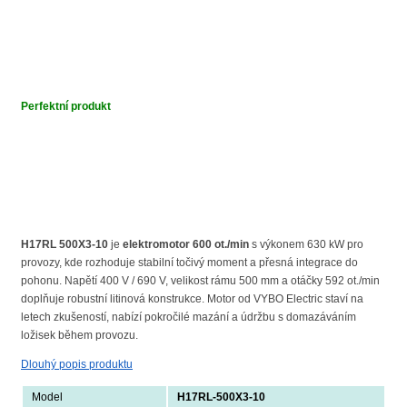
Perfektní produkt
H17RL 500X3-10
je
elektromotor 600 ot./min
s výkonem 630 kW pro
provozy, kde rozhoduje stabilní točivý moment a přesná integrace do
pohonu. Napětí 400 V / 690 V, velikost rámu 500 mm a otáčky 592 ot./min
doplňuje robustní litinová konstrukce. Motor od VYBO Electric staví na
letech zkušeností, nabízí pokročilé mazání a údržbu s domazáváním
ložisek během provozu.
Dlouhý popis produktu
Model
H17RL-500X3-10