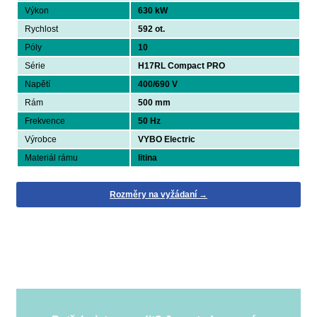
Výkon
630 kW
Rychlost
592 ot.
Póly
10
Série
H17RL Compact PRO
Napětí
400/690 V
Rám
500 mm
Frekvence
50 Hz
Výrobce
VYBO Electric
Materiál rámu
litina
Rozměry na vyžádaní →