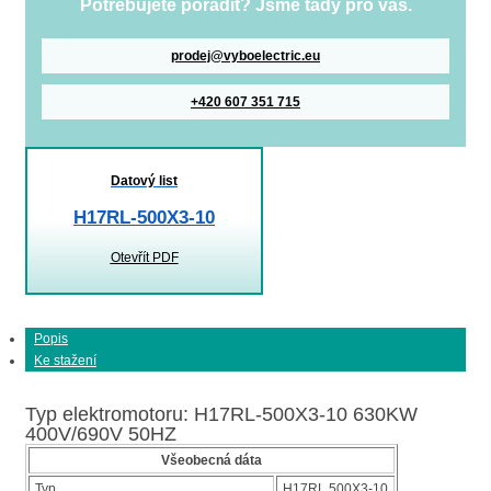
Potřebujete poradit? Jsme tady pro vás.
prodej@vyboelectric.eu
+420 607 351 715
Datový list
H17RL-500X3-10
Otevřít PDF
Popis
Ke stažení
Typ elektromotoru: H17RL-500X3-10 630KW
400V/690V 50HZ
Všeobecná dáta
Typ
H17RL 500X3-10