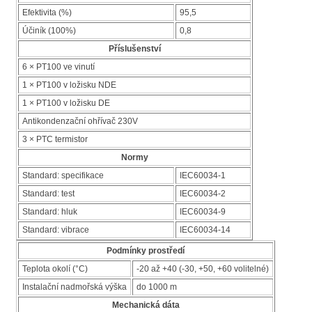
Efektivita (%)
95,5
Účiník (100%)
0,8
Příslušenství
6 × PT100 ve vinutí
1 × PT100 v ložisku NDE
1 × PT100 v ložisku DE
Antikondenzační ohřívač 230V
3 × PTC termistor
Normy
Standard: specifikace
IEC60034-1
Standard: test
IEC60034-2
Standard: hluk
IEC60034-9
Standard: vibrace
IEC60034-14
Podmínky prostředí
Teplota okolí (°C)
-20 až +40 (-30, +50, +60 volitelné)
Instalační nadmořská výška
do 1000 m
Mechanická dáta