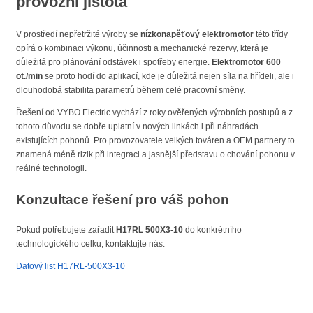
provozní jistota
V prostředí nepřetržité výroby se
nízkonapěťový elektromotor
této třídy
opírá o kombinaci výkonu, účinnosti a mechanické rezervy, která je
důležitá pro plánování odstávek i spotřeby energie.
Elektromotor 600
ot./min
se proto hodí do aplikací, kde je důležitá nejen síla na hřídeli, ale i
dlouhodobá stabilita parametrů během celé pracovní směny.
Řešení od VYBO Electric vychází z roky ověřených výrobních postupů a z
tohoto důvodu se dobře uplatní v nových linkách i při náhradách
existujících pohonů. Pro provozovatele velkých továren a OEM partnery to
znamená méně rizik při integraci a jasnější představu o chování pohonu v
reálné technologii.
Konzultace řešení pro váš pohon
Pokud potřebujete zařadit
H17RL 500X3-10
do konkrétního
technologického celku, kontaktujte nás.
Datový list H17RL-500X3-10