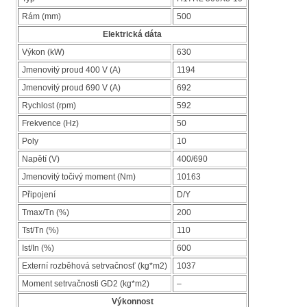
Rám (mm)
500
Elektrická dáta
Výkon (kW)
630
Jmenovitý proud 400 V (A)
1194
Jmenovitý proud 690 V (A)
692
Rychlost (rpm)
592
Frekvence (Hz)
50
Poly
10
Napětí (V)
400/690
Jmenovitý točivý moment (Nm)
10163
Připojení
D/Y
Tmax/Tn (%)
200
Tst/Tn (%)
110
Ist/In (%)
600
Externí rozběhová setrvačnosť (kg*m2)
1037
Moment setrvačnosti GD2 (kg*m2)
–
Výkonnost