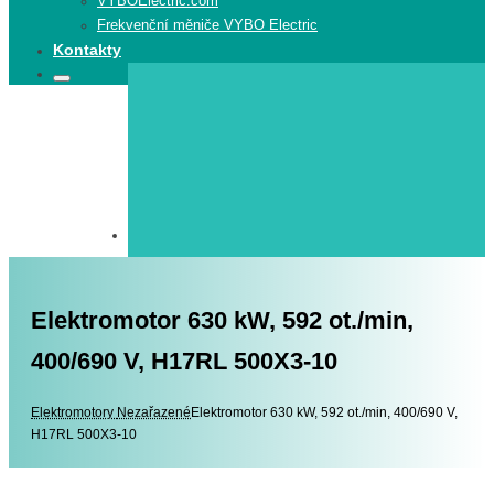
VYBOElectric.com
Frekvenční měniče VYBO Electric
Kontakty
Search
Search
for:
Elektromotor 630 kW, 592 ot./min,
400/690 V, H17RL 500X3-10
Elektromotory
Elektromotory
Nezařazené
Elektromotor 630 kW, 592 ot./min, 400/690 V,
H17RL 500X3-10