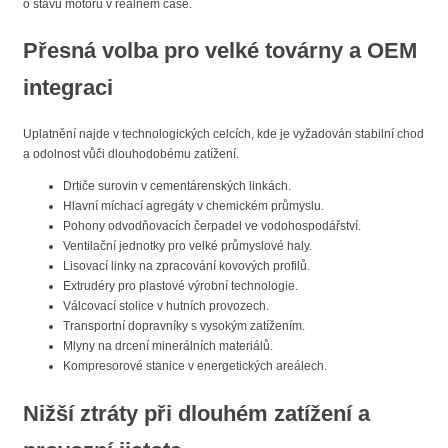
o stavu motoru v reálném čase.
Přesná volba pro velké továrny a OEM
integraci
Uplatnění najde v technologických celcích, kde je vyžadován stabilní chod
a odolnost vůči dlouhodobému zatížení.
Drtiče surovin v cementárenských linkách.
Hlavní míchací agregáty v chemickém průmyslu.
Pohony odvodňovacích čerpadel ve vodohospodářství.
Ventilační jednotky pro velké průmyslové haly.
Lisovací linky na zpracování kovových profilů.
Extrudéry pro plastové výrobní technologie.
Válcovací stolice v hutních provozech.
Transportní dopravníky s vysokým zatížením.
Mlyny na drcení minerálních materiálů.
Kompresorové stanice v energetických areálech.
Nižší ztráty při dlouhém zatížení a