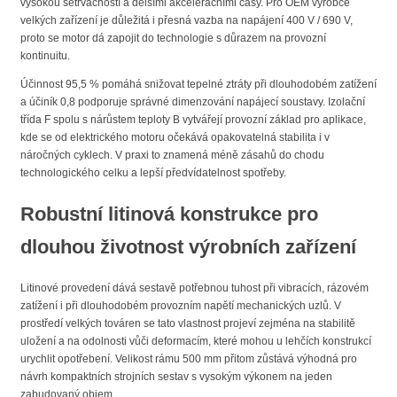
vysokou setrvačností a delšími akceleračními časy. Pro OEM výrobce
velkých zařízení je důležitá i přesná vazba na napájení 400 V / 690 V,
proto se motor dá zapojit do technologie s důrazem na provozní
kontinuitu.
Účinnost 95,5 % pomáhá snižovat tepelné ztráty při dlouhodobém zatížení
a účiník 0,8 podporuje správné dimenzování napájecí soustavy. Izolační
třída F spolu s nárůstem teploty B vytvářejí provozní základ pro aplikace,
kde se od elektrického motoru očekává opakovatelná stabilita i v
náročných cyklech. V praxi to znamená méně zásahů do chodu
technologického celku a lepší předvídatelnost spotřeby.
Robustní litinová konstrukce pro
dlouhou životnost výrobních zařízení
Litinové provedení dává sestavě potřebnou tuhost při vibracích, rázovém
zatížení i při dlouhodobém provozním napětí mechanických uzlů. V
prostředí velkých továren se tato vlastnost projeví zejména na stabilitě
uložení a na odolnosti vůči deformacím, které mohou u lehčích konstrukcí
urychlit opotřebení. Velikost rámu 500 mm přitom zůstává výhodná pro
návrh kompaktních strojních sestav s vysokým výkonem na jeden
zabudovaný objem.