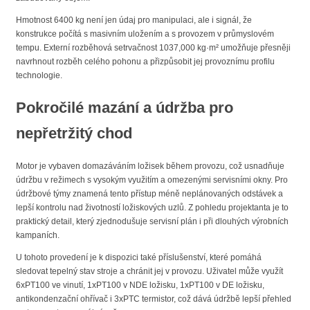
Hmotnost 6400 kg není jen údaj pro manipulaci, ale i signál, že
konstrukce počítá s masivním uložením a s provozem v průmyslovém
tempu. Externí rozběhová setrvačnost 1037,000 kg·m² umožňuje přesněji
navrhnout rozběh celého pohonu a přizpůsobit jej provoznímu profilu
technologie.
Pokročilé mazání a údržba pro
nepřetržitý chod
Motor je vybaven domazáváním ložisek během provozu, což usnadňuje
údržbu v režimech s vysokým využitím a omezenými servisními okny. Pro
údržbové týmy znamená tento přístup méně neplánovaných odstávek a
lepší kontrolu nad životností ložiskových uzlů. Z pohledu projektanta je to
praktický detail, který zjednodušuje servisní plán i při dlouhých výrobních
kampaních.
U tohoto provedení je k dispozici také příslušenství, které pomáhá
sledovat tepelný stav stroje a chránit jej v provozu. Uživatel může využít
6xPT100 ve vinutí, 1xPT100 v NDE ložisku, 1xPT100 v DE ložisku,
antikondenzační ohřívač i 3xPTC termistor, což dává údržbě lepší přehled