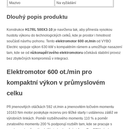
Mazivo
Na vyžádání
Dlouhý popis produktu
Konstrukce
H17RL 500X3-10
je navržena tak, aby přinesla vysokou
hustotu výkonu do technologických celků, kde je prostor i hmotnost
součástí návrhu pohonu. Tento
elektromotor 600 ot./min
od VYBO
Electric spojuje výkon 630 kW s kompaktním rámem a umožňuje nasazení
tam, kde se od
nízkonapěťového elektromotoru
očekává stabilní provoz
bez zbytečných kompromisů v integraci.
Elektromotor 600 ot./min
pro
kompaktní výkon v průmyslovém
celku
Při jmenovitých otáčkách 592 ot./min a jmenovitém točivém momentu
10163 Nm motor poskytuje rezervu pro těžké starty i ustálenou zátěž ve
výrobních linkách. Poměr rozběhového momentu 110 % a poměr
zvratového momentu 200 % podporují rozběh tam, kde se pracuje s