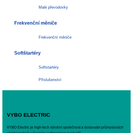
Malé převodovky
Frekvenční měniče
Frekvenční měniče
Softštartéry
Softstartéry
Příslušenství
VYBO ELECTRIC
VYBO Electric je high-tech výrobní společnost a dodavatel průmyslových