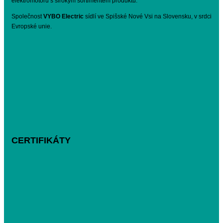
elektromotorů s širokým sortimentem produktů.
Společnost
VYBO Electric
sídlí ve Spišské Nové Vsi na Slovensku, v srdci
Evropské unie.
CERTIFIKÁTY