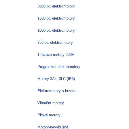
Možnosti
3000 ot. elektromotory
lze
vybrat
1500 ot. elektromotory
na
stránce
1000 ot. elektromotory
produktu
750 ot. elektromotory
1-fázové motory-230V
Progresivní elektromotory
Motory 3AL, 3LC (IE3)
Elektromotory s brzdou
Vibrační motory
Pilové motory
Motory-nevýbušné