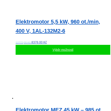
Elektromotor 5,5 kW, 960 ot./min,
400 V, 1AL-132M2-6
8376.00
Kč
12772,00 Kč
Výběr možností
Tento
produkt
má
více
variant.
Možnosti
lze
vybrat
na
stránce
produktu
Elektromotor MEZ 45 kW – 985 ot.