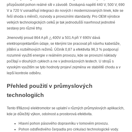
přizpůsobit pohon reálné síti v závodě. Dostupná napětí 440 V, 500 V, 690
V a 720 V usnadňují integraci do nových i modernizovaných linek, kde se
řeší shoda s měniči, rozvody a provozními standardy. Pro OEM výrobce
velkých technologických celků je tak jednodušší navrhnout jednotné
sestavy pro různé trhy.
Jmenovitý proud 864 A při △ 400V a 501 A při Y 690V dává
elektroprojektantům údaje, se kterými lze pracovat při návrhu kabeláže,
jištění a rozběhových režimů. Účiník 0,87 a efektivita 96,3 % podporují
rozumné využití energie v reálném provozu, kde se provozní náklady
počítají v dlouhých cyklech a ne v jednorázových testech. U strojů s
vysokým využitím se tyto hodnoty projeví zejména ve stabilitě chodu a v
lepší kontrole odběru.
Přehled použití v průmyslových
technologiích
Tento třífázový elektromotor se uplatní v různých průmyslových aplikacích,
kde je důležitý výkon, odolnost a prostorová efektivita.
Hlavní pohon pásového dopravníku v lomovém provozu.
Pohon odstředivého čerpadla pro cirkulaci technologické vody.