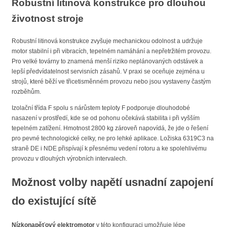
Robustní litinová konstrukce pro dlouhou
životnost stroje
Robustní litinová konstrukce zvyšuje mechanickou odolnost a udržuje
motor stabilní i při vibracích, tepelném namáhání a nepřetržitém provozu.
Pro velké továrny to znamená menší riziko neplánovaných odstávek a
lepší předvídatelnost servisních zásahů. V praxi se oceňuje zejména u
strojů, které běží ve třicetisměnném provozu nebo jsou vystaveny častým
rozběhům.
Izolační třída F spolu s nárůstem teploty F podporuje dlouhodobé
nasazení v prostředí, kde se od pohonu očekává stabilita i při vyšším
tepelném zatížení. Hmotnost 2800 kg zároveň napovídá, že jde o řešení
pro pevné technologické celky, ne pro lehké aplikace. Ložiska 6319C3 na
straně DE i NDE přispívají k přesnému vedení rotoru a ke spolehlivému
provozu v dlouhých výrobních intervalech.
Možnost volby napětí usnadní zapojení
do existující sítě
Nízkonapěťový elektromotor
v této konfiguraci umožňuje lépe