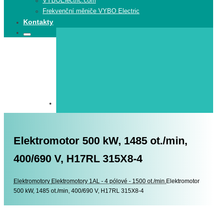
VYBOElectric.com
Frekvenční měniče VYBO Electric
Kontakty
Search
Search
for:
Elektromotor 500 kW, 1485 ot./min,
400/690 V, H17RL 315X8-4
Elektromotory
Elektromotory
Elektromotory 1AL - 4 pólové - 1500 ot./min.
Elektromotor
500 kW, 1485 ot./min, 400/690 V, H17RL 315X8-4