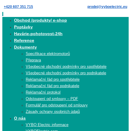
Skip
+420 607 351 715
prodej@vyboelectric.eu
to
content
Skip
Obchod /produkty/ e-shop
to
Poptávky
content
Havárie-pohotovost-24h
Reference
Dokumenty
Specifikace elektromotorů
Přeprava
Všeobecné obchodní podmínky pro spotřebitele
Všeobecné obchodní podmínky pro podnikatele
Reklamační řád pro spotřebitele
Reklamační řád pro podnikatele
Reklamační protokol
Odstoupení od smlouvy – PDF
Formulář pro odstoupení od smlouvy
Zásady ochrany osobních údajů
O nás
VYBO Electric informace