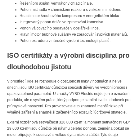
Řešení pro axiální ventilátor v chladicí hale.
Pohon míchadla v chemickém reaktoru s viskózním médiem.
Hnací motor šroubového kompresoru v energetickém bloku.
Integrovaný pohon drtiče ve zpracování kameniva.
Pohon válcovacího podavače v ocelářské lince.
Hlavní motor bubnové sušárny ve zpracování sypkých materiálů.
Pohon extruderu v náročné výrobní technologii plastů.
ISO certifikáty a výrobní disciplína pro
dlouhodobou jistotu
V prostředí, kde se rozhoduje o dostupnosti linky v hodinách a ne ve
dnech, jsou ISO certifikáty důležitou součástí důvěry ve výrobní proces i
opakovatelnost parametrů. U značky VYBO Electric nejde jen o označení
produktu, ale o systém práce, který podporuje stabilní kvalitu dodávek pro
průmyslové nasazení. Pro provozovatele to znamená menší riziko při
výměně zařízení a snadnější začlenění do existující údržbové strategie.
Externí rozběhová setrvačnost 328,000 kg·m² a moment setrvačnosti GD²
29,600 kg·m² jsou důležité při návrhu celého pohonu, zejména pokud se
motor připojuje k soustavě s velkou dynamickou zátěží. Tyto údaje