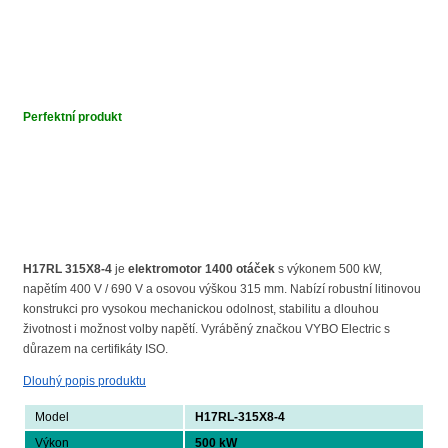
Perfektní produkt
H17RL 315X8-4
je
elektromotor 1400 otáček
s výkonem 500 kW,
napětím 400 V / 690 V a osovou výškou 315 mm. Nabízí robustní litinovou
konstrukci pro vysokou mechanickou odolnost, stabilitu a dlouhou
životnost i možnost volby napětí. Vyráběný značkou VYBO Electric s
důrazem na certifikáty ISO.
Dlouhý popis produktu
Model
H17RL-315X8-4
Výkon
500 kW