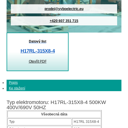
prodej@vyboelectric.eu
+420 607 351 715
Datový list
H17RL-315X8-4
Otevřít PDF
Popis
Ke stažení
Typ elektromotoru: H17RL-315X8-4 500KW
400V/690V 50HZ
Všeobecná dáta
Typ
H17RL 315X8-4