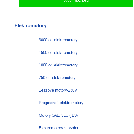
Výběr možností
Tento
produkt
má
Elektromotory
více
variant.
Možnosti
3000 ot. elektromotory
lze
vybrat
1500 ot. elektromotory
na
stránce
1000 ot. elektromotory
produktu
750 ot. elektromotory
1-fázové motory-230V
Progresivní elektromotory
Motory 3AL, 3LC (IE3)
Elektromotory s brzdou