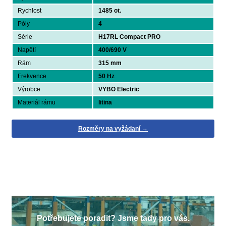
Rychlost
1485 ot.
Póly
4
Série
H17RL Compact PRO
Napětí
400/690 V
Rám
315 mm
Frekvence
50 Hz
Výrobce
VYBO Electric
Materiál rámu
litina
Rozměry na vyžádaní →
Potřebujete poradit? Jsme tady pro vás.