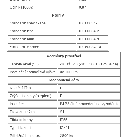
Účiník (100%)
0,87
Normy
Standard: specifikace
IEC60034-1
Standard: test
IEC60034-2
Standard: hluk
IEC60034-9
Standard: vibrace
IEC60034-14
Podmínky prostředí
Teplota okolí (°C)
-20 až +40 (-30, +50, +60 volitelné)
Instalační nadmořská výška
do 1000 m
Mechanická dáta
Izolační třída
F
Zvýšení teploty (oteplení)
F
Instaláce
IM B3 (jiná provedení na vyžádání)
Provozní režim
S1
Třída ochrany
IP55
Typ chlazení
IC411
Přibližná hmotnost
2800 kg