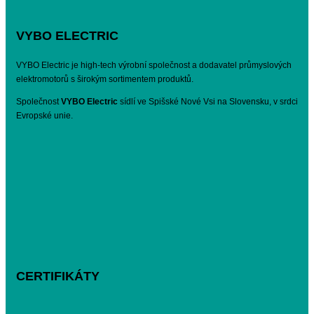
VYBO ELECTRIC
VYBO Electric je high-tech výrobní společnost a dodavatel průmyslových
elektromotorů s širokým sortimentem produktů.
Společnost
VYBO Electric
sídlí ve Spišské Nové Vsi na Slovensku, v srdci
Evropské unie.
CERTIFIKÁTY