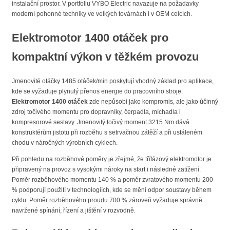
instalační prostor. V portfoliu VYBO Electric navazuje na požadavky
moderní pohonné techniky ve velkých továrnách i v OEM celcích.
Elektromotor 1400 otáček pro
kompaktní výkon v těžkém provozu
Jmenovité otáčky 1485 otáček/min poskytují vhodný základ pro aplikace,
kde se vyžaduje plynulý přenos energie do pracovního stroje.
Elektromotor 1400 otáček
zde nepůsobí jako kompromis, ale jako účinný
zdroj točivého momentu pro dopravníky, čerpadla, míchadla i
kompresorové sestavy. Jmenovitý točivý moment 3215 Nm dává
konstruktérům jistotu při rozběhu s setrvačnou zátěží a při ustáleném
chodu v náročných výrobních cyklech.
Při pohledu na rozběhové poměry je zřejmé, že třífázový elektromotor je
připravený na provoz s vysokými nároky na start i následné zatížení.
Poměr rozběhového momentu 140 % a poměr zvratového momentu 200
% podporují použití v technologiích, kde se mění odpor soustavy během
cyklu. Poměr rozběhového proudu 700 % zároveň vyžaduje správně
navržené spínání, řízení a jištění v rozvodně.