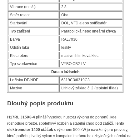
Vibrace (mm/s)
2.8
Směr rotace
Oba
Startování
DOL, VFD alebo softštartér
Typ zatížení
Parabolická nebo lineární křivka
Barva
RAL7030
Odstín laku
lesklý
Klec rotoru
masivní hliníková klec
Typ svorkovnice
VYBO CB2-LV
Data o ložiscích
Ložiska DE/NDE
6319C3/6319C3
Mazivo
Lithiový základ č. 2 (teplotní třída)
Dlouhý popis produktu
H17RL 315X8-4
přináší vysokou hustotu výkonu do pohonů, kde
rozhoduje prostor, spolehlivý rozběh a stabilní chod pod zátěží. Tento
elektromotor 1400 otáček
s výkonem 500 kW je navržený pro provozy,
které potřebují velký výkon v kompaktním rámu bez zbytečných nároků na