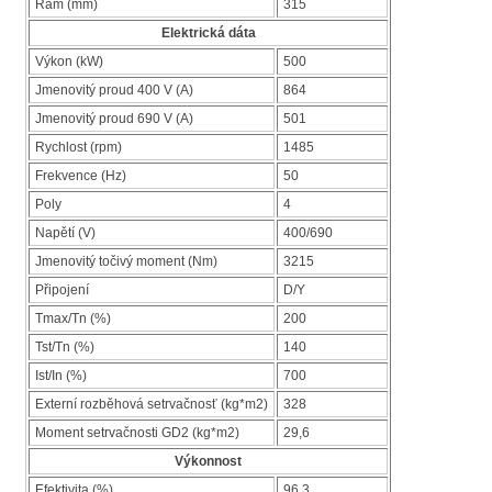
Rám (mm)
315
Elektrická dáta
Výkon (kW)
500
Jmenovitý proud 400 V (A)
864
Jmenovitý proud 690 V (A)
501
Rychlost (rpm)
1485
Frekvence (Hz)
50
Poly
4
Napětí (V)
400/690
Jmenovitý točivý moment (Nm)
3215
Připojení
D/Y
Tmax/Tn (%)
200
Tst/Tn (%)
140
Ist/In (%)
700
Externí rozběhová setrvačnosť (kg*m2)
328
Moment setrvačnosti GD2 (kg*m2)
29,6
Výkonnost
Efektivita (%)
96,3