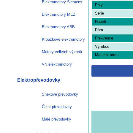
Elektromotory Siemens
Póly
Série
Elektromotory MEZ
Napětí
Elektromotory ABB
Rám
Frekvence
Kroužkové elektromotory
Výrobce
Motory velkých výkonů
Materiál rámu
VN elektromotory
Elektropřevodovky
Šnekové převodovky
Čelní převodovky
Malé převodovky