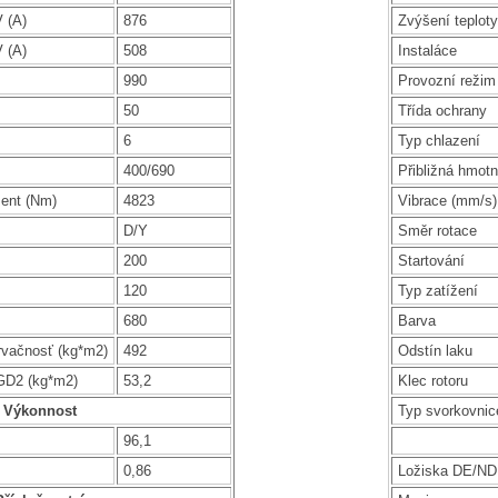
 (A)
876
Zvýšení teploty
 (A)
508
Instaláce
990
Provozní režim
50
Třída ochrany
6
Typ chlazení
400/690
Přibližná hmotn
ent (Nm)
4823
Vibrace (mm/s)
D/Y
Směr rotace
200
Startování
120
Typ zatížení
680
Barva
rvačnosť (kg*m2)
492
Odstín laku
GD2 (kg*m2)
53,2
Klec rotoru
Výkonnost
Typ svorkovnic
96,1
0,86
Ložiska DE/N