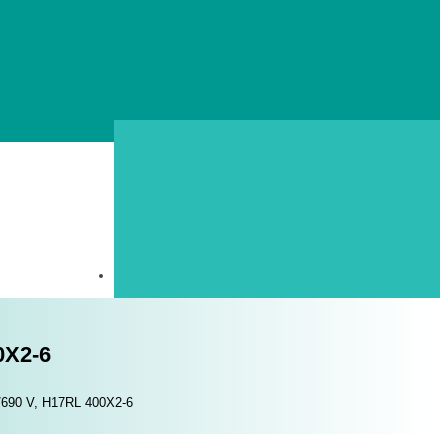
0X2-6
0/690 V, H17RL 400X2-6