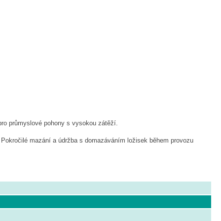
pro průmyslové pohony s vysokou zátěží.
st. Pokročilé mazání a údržba s domazáváním ložisek během provozu