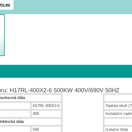
ric.eu
toru: H17RL-400X2-6 500KW 400V/690V 50HZ
šeobecná dáta
H17RL 400X2-6
Teplota okolí (°
400
Instalační nad
lektrická dáta
500
Izolační třída