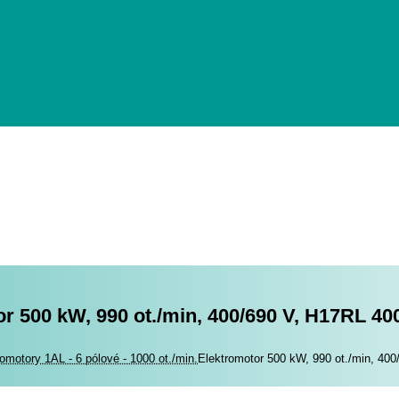
r 500 kW, 990 ot./min, 400/690 V, H17RL 40
romotory
romotory 1AL - 6 pólové - 1000 ot./min.
Elektromotor 500 kW, 990 ot./min, 40