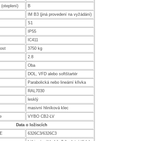
 (oteplení)
B
IM B3 (jiná provedení na vyžádání)
S1
IP55
IC411
ost
3750 kg
2.8
Oba
DOL, VFD alebo softštartér
Parabolická nebo lineární křivka
RAL7030
lesklý
masivní hliníková klec
e
VYBO CB2-LV
Data o ložiscích
DE
6326C3/6326C3