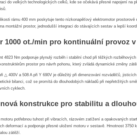
graci do velkých technologických celků, kde se očekává přesné napojení na 
isů.
ikosti rámu 400 mm poskytuje tento nízkonapěťový elektromotor prostorově 
 montážní prostor, jednodušší integraci do stávajících sestav a lepší koor
r 1000 ot./min
pro kontinuální provoz 
t 4823 Nm podporuje plynulý rozběh i stabilní chod při těžkých rozběhov
onstruktérům prostor pro návrh pohonu, který zvládá dynamické změny zá
ři △ 400V a 508 A při Y 690V je důležitý při dimenzování rozváděčů, jisticíc
tické bilanci, což se promítá do dlouhodobých nákladů při nepřetržitých směn
ovních cyklech.
inová konstrukce pro stabilitu a dlouho
 motoru potřebnou tuhost při vibracích, rázovém zatížení a opakovaných starte
ích deformací a podporuje přesné uložení motoru v sestavě. Hmotnost 3750 kg
lou zátěží.