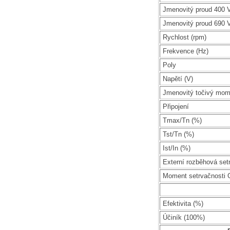
Jmenovitý proud 400 V
Jmenovitý proud 690 V
Rychlost (rpm)
Frekvence (Hz)
Poly
Napětí (V)
Jmenovitý točivý mom
Připojení
Tmax/Tn (%)
Tst/Tn (%)
Ist/In (%)
Externí rozběhová set
Moment setrvačnosti 
Efektivita (%)
Účiník (100%)