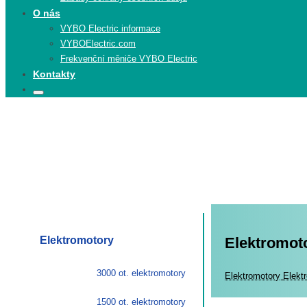
O nás
VYBO Electric informace
VYBOElectric.com
Frekvenční měniče VYBO Electric
Kontakty
Search
Search
for:
Elektromotory
Elektromoto
3000 ot. elektromotory
Elekt
Elektromotory
Elekt
1500 ot. elektromotory