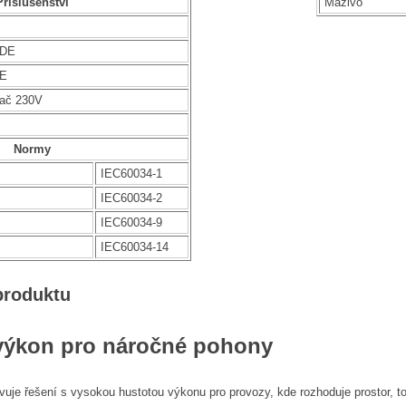
Příslušenství
Mazivo
NDE
DE
vač 230V
Normy
IEC60034-1
IEC60034-2
IEC60034-9
IEC60034-14
produktu
výkon pro náročné pohony
uje řešení s vysokou hustotou výkonu pro provozy, kde rozhoduje prostor, t