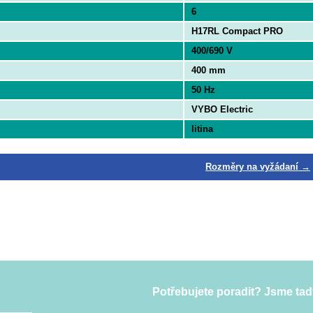
6
H17RL Compact PRO
400/690 V
400 mm
50 Hz
VYBO Electric
litina
Rozměry na vyžádaní →
Potřebujete poradit? Jsme tad