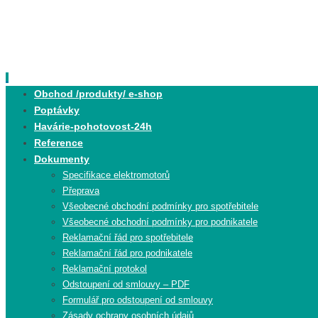
Skip
to
content
Skip
Obchod /produkty/ e-shop
to
Poptávky
content
Havárie-pohotovost-24h
Reference
Dokumenty
Specifikace elektromotorů
Přeprava
Všeobecné obchodní podmínky pro spotřebitele
Všeobecné obchodní podmínky pro podnikatele
Reklamační řád pro spotřebitele
Reklamační řád pro podnikatele
Reklamační protokol
Odstoupení od smlouvy – PDF
Formulář pro odstoupení od smlouvy
Zásady ochrany osobních údajů