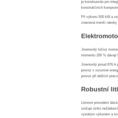
je konstruován pro inte
konstrukčních komprom
Při výkonu 500 kW a vel
znamená menší nároky na
Elektromoto
Jmenovitý točivý momen
momentu 200 % dávají k
Jmenovitý proud 876 A p
provoz v rozumné energe
provoz při delších prac
Robustní lit
Litinové provedení dává
snižuje riziko nežádouc
vysokým výkonem a trva