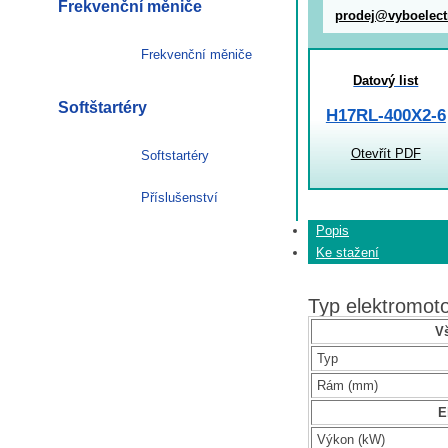
Frekvenční měniče
prodej@vyboelect
Frekvenční měniče
Datový list
Softštartéry
H17RL-400X2-6
Otevřít PDF
Softstartéry
Příslušenství
Popis
Ke stažení
Typ elektromo
V
Typ
Rám (mm)
E
Výkon (kW)