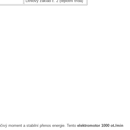
Lithiový základ č. 2 (teplotní třída)
očivý moment a stabilní přenos energie. Tento
elektromotor 1000 ot./min