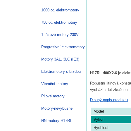
1000 ot. elektromotory
750 ot. elektromotory
1-fázové motory-230V
Progresivní elektromotory
Motory 3AL, 3LC (IE3)
Elektromotory s brzdou
H17RL 400X2-6
je elek
Robustní litinová konst
Vibrační motory
vychází z let zkušenost
Pilové motory
Dlouhý popis produktu
Motory-nevýbušné
Model
Výkon
NN motory H17RL
Rychlost