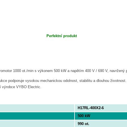
Perfektní produkt
tromotor 1000 ot./min s výkonem 500 kW a napětím 400 V / 690 V, navržený 
rukce podporuje vysokou mechanickou odolnost, stabilitu a dlouhou životno
í výrobce VYBO Electric.
H17RL-400X2-6
500 kW
990 ot.