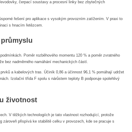
převodovky, čerpací soustavy a procesní linky bez zbytečných
úsporné řešení pro aplikace s vysokým provozním zatížením. V praxi to
dinaci s hnacím řetězcem.
v průmyslu
ých podmínkách. Poměr rozběhového momentu 120 % a poměr zvratného
těže bez nadměrného namáhání mechanických částí.
h prvků a kabelových tras. Účiník 0,86 a účinnost 96,1 % pomáhají udržet
ách. Izolační třída F spolu s nárůstem teploty B podporuje spolehlivý
u životnost
ch. V těžkých technologiích je tato vlastnost rozhodující, protože
 zároveň přispívá ke stabilitě celku v provozech, kde se pracuje s