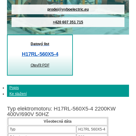
prodej@vyboelectric.eu
+420 607 351 715
Datový list
H17RL-560X5-4
Otevřít PDF
Popis
Ke stažení
Typ elektromotoru: H17RL-560X5-4 2200KW
400V/690V 50HZ
Všeobecná dáta
Typ
H17RL 560X5-4