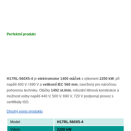
Perfektní produkt
H17RL-560X5-4
je
elektromotor 1400 otáček
s výkonem
2200 kW
, při
napětí 400 V / 690 V a
velikostí IEC 560 mm
, navržený pro náročnou
pohonnou techniku. Otáčky
1492 ot./min
, robustní litinová konstrukce a
možnost volby napětí 440 V, 500 V, 690 V, 720 V podporují provoz s
certifikáty ISO.
Dlouhý popis produktu
Model
H17RL-560X5-4
Výkon
2200 kW