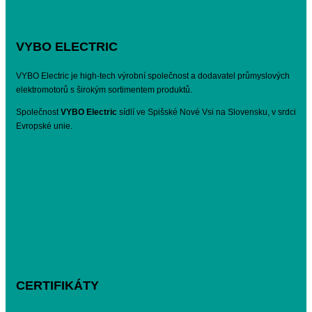
VYBO ELECTRIC
VYBO Electric je high-tech výrobní společnost a dodavatel průmyslových
elektromotorů s širokým sortimentem produktů.
Společnost
VYBO Electric
sídlí ve Spišské Nové Vsi na Slovensku, v srdci
Evropské unie.
CERTIFIKÁTY