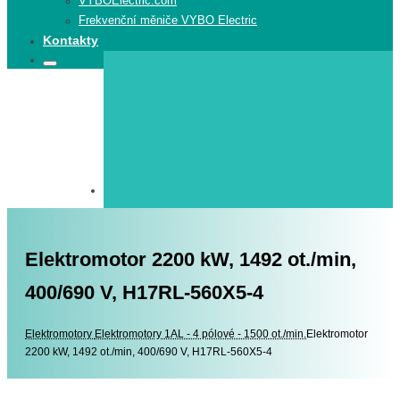
VYBOElectric.com
Frekvenční měniče VYBO Electric
Kontakty
Search
Search
for:
Elektromotor 2200 kW, 1492 ot./min,
400/690 V, H17RL-560X5-4
Elektromotory
Elektromotory
Elektromotory 1AL - 4 pólové - 1500 ot./min.
Elektromotor
2200 kW, 1492 ot./min, 400/690 V, H17RL-560X5-4