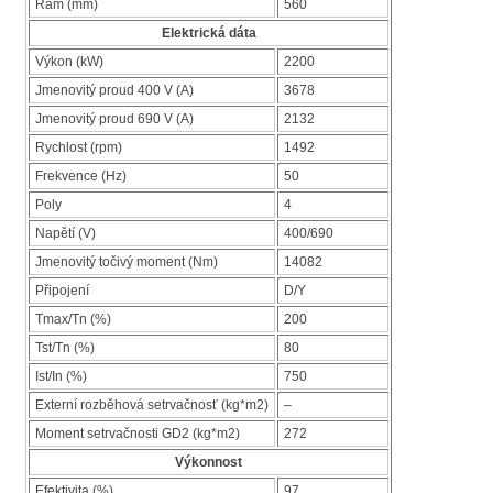
Rám (mm)
560
Elektrická dáta
Výkon (kW)
2200
Jmenovitý proud 400 V (A)
3678
Jmenovitý proud 690 V (A)
2132
Rychlost (rpm)
1492
Frekvence (Hz)
50
Poly
4
Napětí (V)
400/690
Jmenovitý točivý moment (Nm)
14082
Připojení
D/Y
Tmax/Tn (%)
200
Tst/Tn (%)
80
Ist/In (%)
750
Externí rozběhová setrvačnosť (kg*m2)
–
Moment setrvačnosti GD2 (kg*m2)
272
Výkonnost
Efektivita (%)
97