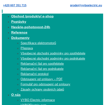
Skip
+420 607 351 715
prodej@vyboelectric.eu
to
content
Skip
Obchod /produkty/ e-shop
to
Poptávky
content
Havárie-pohotovost-24h
Reference
Dokumenty
Specifikace elektromotorů
Přeprava
Všeobecné obchodní podmínky pro spotřebitele
Všeobecné obchodní podmínky pro podnikatele
Reklamační řád pro spotřebitele
Reklamační řád pro podnikatele
Reklamační protokol
Odstoupení od smlouvy – PDF
Formulář pro odstoupení od smlouvy
Zásady ochrany osobních údajů
O nás
VYBO Electric informace