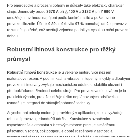
Pro energetické a procesní pohony je důležitý také elektrický charakter
stroje. Jmenovitý proud
3678 A
při
△ 400 V
a
2132 A
při
Y 690 V
umožňuje navrhnout napájení podle konkrétní sítě a požadované
provozní filozofie. Účiník
0,89
a efektivita
97 %
pomáhají udržet provoz v
rozumné spotřebě, což oceňují zejména podniky s vysokou roční provozní
dobou.
Robustní litinová konstrukce pro těžký
průmysl
Robustní litinová konstrukce
je u velkého motoru více než jen
materiálové řešení. V podmínkách s vibracemi, tepelnými cykly a dlouhými
provozními intervaly zvyšuje mechanickou odolnost, stabilitu uložení i
předpokládanou životnost celého stroje. Pro provozovatele továren je to
praktická výhoda, protože snižuje riziko neplánovaných odstávek a
usnadňuje integraci do stávající pohonné techniky.
Asynchronní princip motoru je prověřený v aplikacích, kde se vyžaduje
robustní provoz a jednodušší údržba. Konstrukce s označením
asynchronní elektromotor s klecovým rotorem pracuje s měděnou
pásovinou v rotoru, což podporuje dobré rozběhové vlastnosti a