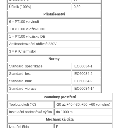
Účiník (100%)
0,89
Příslušenství
6 × PT100 ve vinutí
1 × PT100 v ložisku NDE
1 × PT100 v ložisku DE
Antikondenzační ohřívač 230V
3 × PTC termistor
Normy
Standard: specifikace
IEC60034-1
Standard: test
IEC60034-2
Standard: hluk
IEC60034-9
Standard: vibrace
IEC60034-14
Podmínky prostředí
Teplota okolí (°C)
-20 až +40 (-30, +50, +60 volitelné)
Instalační nadmořská výška
do 1000 m
Mechanická dáta
Izolační třída
F