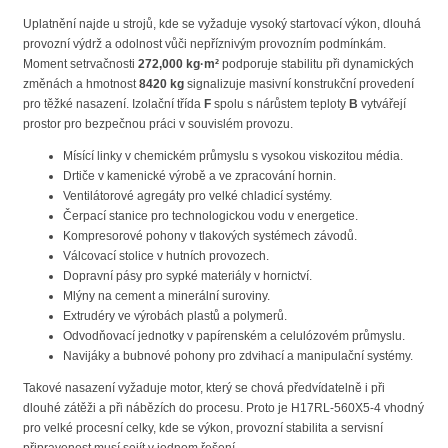
Uplatnění najde u strojů, kde se vyžaduje vysoký startovací výkon, dlouhá
provozní výdrž a odolnost vůči nepříznivým provozním podmínkám.
Moment setrvačnosti
272,000 kg·m²
podporuje stabilitu při dynamických
změnách a hmotnost
8420 kg
signalizuje masivní konstrukční provedení
pro těžké nasazení. Izolační třída
F
spolu s nárůstem teploty
B
vytvářejí
prostor pro bezpečnou práci v souvislém provozu.
Mísící linky v chemickém průmyslu s vysokou viskozitou média.
Drtiče v kamenické výrobě a ve zpracování hornin.
Ventilátorové agregáty pro velké chladicí systémy.
Čerpací stanice pro technologickou vodu v energetice.
Kompresorové pohony v tlakových systémech závodů.
Válcovací stolice v hutních provozech.
Dopravní pásy pro sypké materiály v hornictví.
Mlýny na cement a minerální suroviny.
Extrudéry ve výrobách plastů a polymerů.
Odvodňovací jednotky v papírenském a celulózovém průmyslu.
Navijáky a bubnové pohony pro zdvihací a manipulační systémy.
Takové nasazení vyžaduje motor, který se chová předvídatelně i při
dlouhé zátěži a při nábězích do procesu. Proto je H17RL-560X5-4 vhodný
pro velké procesní celky, kde se výkon, provozní stabilita a servisní