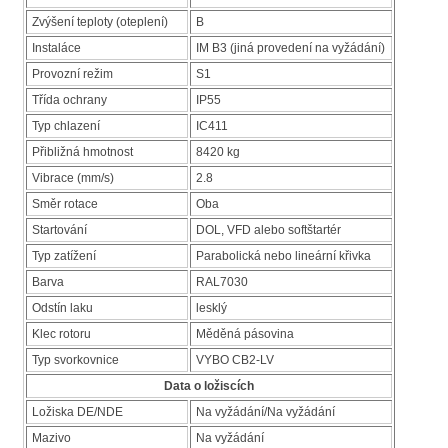
Zvýšení teploty (oteplení)
B
Instaláce
IM B3 (jiná provedení na vyžádání)
Provozní režim
S1
Třída ochrany
IP55
Typ chlazení
IC411
Přibližná hmotnost
8420 kg
Vibrace (mm/s)
2.8
Směr rotace
Oba
Startování
DOL, VFD alebo softštartér
Typ zatížení
Parabolická nebo lineární křivka
Barva
RAL7030
Odstín laku
lesklý
Klec rotoru
Měděná pásovina
Typ svorkovnice
VYBO CB2-LV
Data o ložiscích
Ložiska DE/NDE
Na vyžádání/Na vyžádání
Mazivo
Na vyžádání