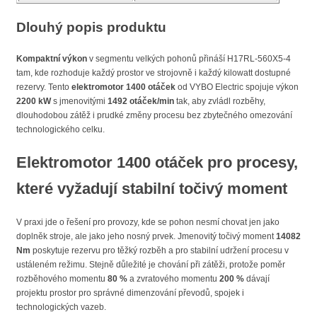
Dlouhý popis produktu
Kompaktní výkon
v segmentu velkých pohonů přináší H17RL-560X5-4
tam, kde rozhoduje každý prostor ve strojovně i každý kilowatt dostupné
rezervy. Tento
elektromotor 1400 otáček
od VYBO Electric spojuje výkon
2200 kW
s jmenovitými
1492 otáček/min
tak, aby zvládl rozběhy,
dlouhodobou zátěž i prudké změny procesu bez zbytečného omezování
technologického celku.
Elektromotor 1400 otáček
pro procesy,
které vyžadují stabilní točivý moment
V praxi jde o řešení pro provozy, kde se pohon nesmí chovat jen jako
doplněk stroje, ale jako jeho nosný prvek. Jmenovitý točivý moment
14082
Nm
poskytuje rezervu pro těžký rozběh a pro stabilní udržení procesu v
ustáleném režimu. Stejně důležité je chování při zátěži, protože poměr
rozběhového momentu
80 %
a zvratového momentu
200 %
dávají
projektu prostor pro správné dimenzování převodů, spojek i
technologických vazeb.