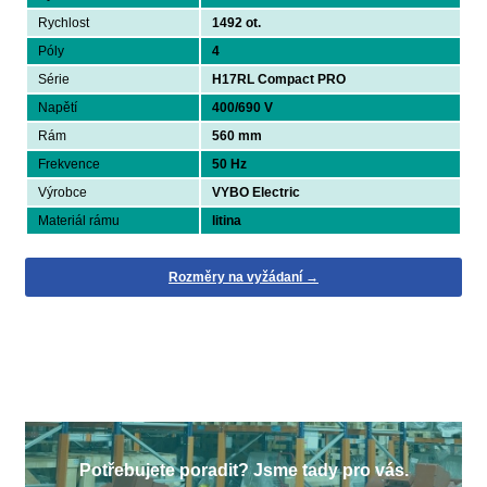
Rychlost
1492 ot.
Póly
4
Série
H17RL Compact PRO
Napětí
400/690 V
Rám
560 mm
Frekvence
50 Hz
Výrobce
VYBO Electric
Materiál rámu
litina
Rozměry na vyžádaní →
Potřebujete poradit? Jsme tady pro vás.