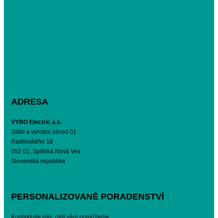
ADRESA
VYBO Electric a.s.
Sídlo a výrobní závod 01
Radlinského 18
052 01, Spišská Nová Ves
Slovenská republika
PERSONALIZOVANÉ PORADENSTVÍ
Kontaktujte nás, rádi vám pomůžeme.