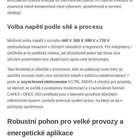
konzistentní přenos energie do mechanické zátěže. Při návrhu investice to
znamená méně kompromisů mezi výkonem, spolehlivostí a servisní
strategií.
Volba napětí podle sítě a procesu
Možnost volby napětí z rozsahu
440 V
,
500 V
,
690 V
a
720 V
zjednodušuje nasazení v různých závodech a regionech. Pro integrátory i
údržbáře je to praktický nástroj, jak přizpůsobit jeden typ stroje více
síťovým podmínkám bez zbytečných úprav celé technologie.
Tato flexibilita je důležitá v provozech, kde se potkávají nové linky se
staršími rozvody nebo více výrobních lokalit s odlišnou elektroinstalací. I
proto je
asynchronní elektromotor
H17RL-560X5-4 vhodný pro projekty,
ve kterých se počítá s postupnou modernizací a s racionálním řízením
CAPEX i OPEX. ISO certifikáty jsou v takovém prostředí důležitým
referenčním bodem, protože potvrzují systém práce, na který se dá v
průmyslu spolehnout.
Robustní pohon pro velké provozy a
energetické aplikace