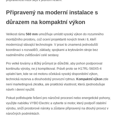
připravenost musí sejít v jednom řešení.
Připravený na moderní instalace s
důrazem na kompaktní výkon
Velikost rámu
560 mm
umožňuje umístit vysoký výkon do rozumného
montážního prostoru, což ocení projektanti nových linek i ti, kteří
modernizují stávající technologie. V praxi to znamená jednodušší
koordinaci s rozvaděči, základy, spojkami a krytováním stroje bez
nadměrného zvětšování celé sestavy.
Pro velké továrny a těžký průmysl je důležité, aby pohon podporoval
kontinuitu výroby, ne ji komplikoval. Právě proto se H17RL-560X5-4
uplatní tam, kde se od motoru očekává vysoký disponibilní výkon,
technická rezerva a dlouhodobý provozní rytmus.
Kompaktní výkon
zde
není marketingová zkratka, ale praktická vlastnost, která zjednodušuje
návrh i denní využití.
Pokud potřebujete řešení pro náročné procesní nebo energetické pohony,
využijte nabídku VYBO Electric a vyberte si motor, který podpoří stabilní
výrobu, sníží prostorové nároky a zůstane připravený na dlouhý provoz v
náročných podmínkách.