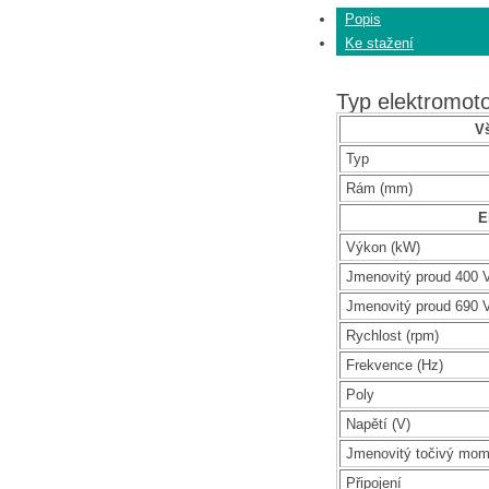
Popis
Ke stažení
Typ elektromo
V
Typ
Rám (mm)
E
Výkon (kW)
Jmenovitý proud 400 V
Jmenovitý proud 690 V
Rychlost (rpm)
Frekvence (Hz)
Poly
Napětí (V)
Jmenovitý točivý mom
Připojení