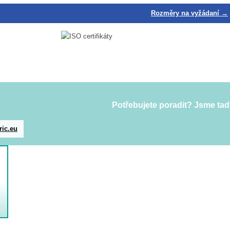
Rozměry na vyžádaní →
Potřebujete poradit? Jsme tad
ric.eu