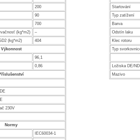
200
Startování
90
Typ zatížení
700
Barva
rvačnosť (kg*m2)
–
Odstín laku
GD2 (kg*m2)
404
Klec rotoru
Výkonnost
Typ svorkovnic
96,1
0,86
Ložiska DE/N
Příslušenství
Mazivo
NDE
DE
vač 230V
Normy
IEC60034-1