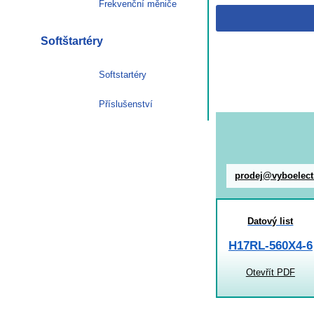
Frekvenční měniče
Softštartéry
Softstartéry
Příslušenství
prodej@vyboelect
Datový list
H17RL-560X4-6
Otevřít PDF