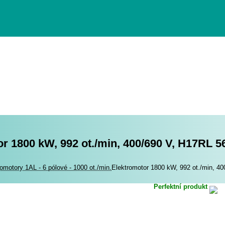
r 1800 kW, 992 ot./min, 400/690 V, H17RL 5
romotory
romotory 1AL - 6 pólové - 1000 ot./min.
Elektromotor 1800 kW, 992 ot./min, 4
Perfektní produkt