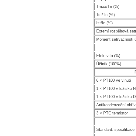
Tmax/Tn (%)
Tst/Tn (%)
Ist/In (%)
Externí rozběhová set
Moment setrvačnosti 
Efektivita (%)
Účiník (100%)
6 × PT100 ve vinutí
1 × PT100 v ložisku 
1 × PT100 v ložisku 
Antikondenzační ohří
3 × PTC termistor
Standard: specifikace