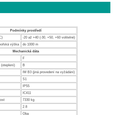
Podmínky prostředí
C)
-20 až +40 (-30, +50, +60 volitelné)
mořská výška
do 1000 m
Mechanická dáta
F
 (oteplení)
B
IM B3 (jiná provedení na vyžádání)
S1
IP55
IC411
ost
7330 kg
2.8
Oba