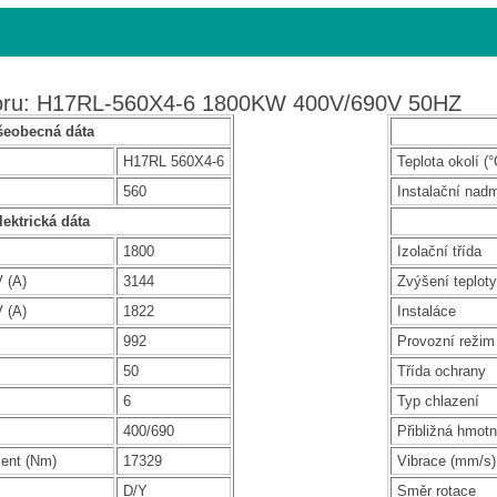
toru: H17RL-560X4-6 1800KW 400V/690V 50HZ
šeobecná dáta
H17RL 560X4-6
Teplota okolí (°
560
Instalační nad
lektrická dáta
1800
Izolační třída
 (A)
3144
Zvýšení teploty
 (A)
1822
Instaláce
992
Provozní režim
50
Třída ochrany
6
Typ chlazení
400/690
Přibližná hmotn
ent (Nm)
17329
Vibrace (mm/s)
D/Y
Směr rotace