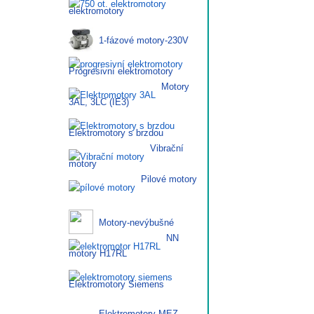
elektromotory
1-fázové motory-230V
Progresivní elektromotory
Motory
3AL, 3LC (IE3)
Elektromotory s brzdou
Vibrační
motory
Pilové motory
Motory-nevýbušné
NN
motory H17RL
Elektromotory Siemens
Elektromotory MEZ