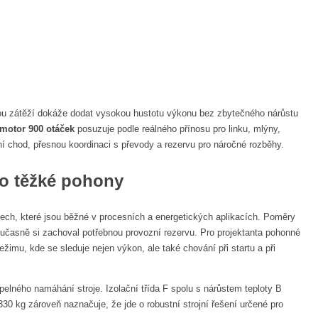
u zátěží dokáže dodat vysokou hustotu výkonu bez zbytečného nárůstu
omotor 900 otáček
posuzuje podle reálného přínosu pro linku, mlýny,
lní chod, přesnou koordinaci s převody a rezervu pro náročné rozběhy.
o těžké pohony
ch, které jsou běžné v procesních a energetických aplikacích. Poměry
učasně si zachoval potřebnou provozní rezervu. Pro projektanta pohonné
žimu, kde se sleduje nejen výkon, ale také chování při startu a při
epelného namáhání stroje. Izolační třída F spolu s nárůstem teploty B
0 kg zároveň naznačuje, že jde o robustní strojní řešení určené pro