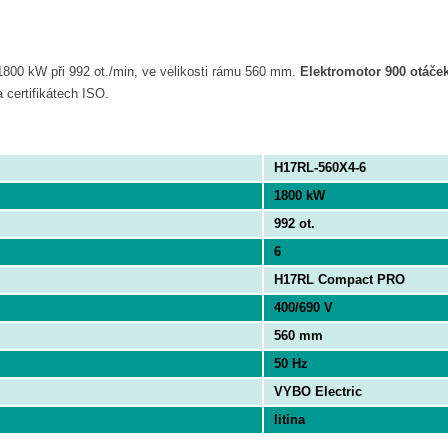
1800 kW při 992 ot./min, ve velikosti rámu 560 mm.
Elektromotor 900 otáče
 certifikátech ISO.
H17RL-560X4-6
1800 kW
992 ot.
6
H17RL Compact PRO
400/690 V
560 mm
50 Hz
VYBO Electric
litina