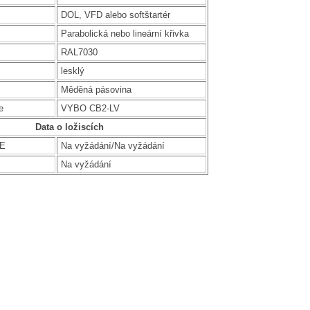
DOL, VFD alebo softštartér
Parabolická nebo lineární křivka
RAL7030
lesklý
Měděná pásovina
e
VYBO CB2-LV
Data o ložiscích
DE
Na vyžádání/Na vyžádání
Na vyžádání