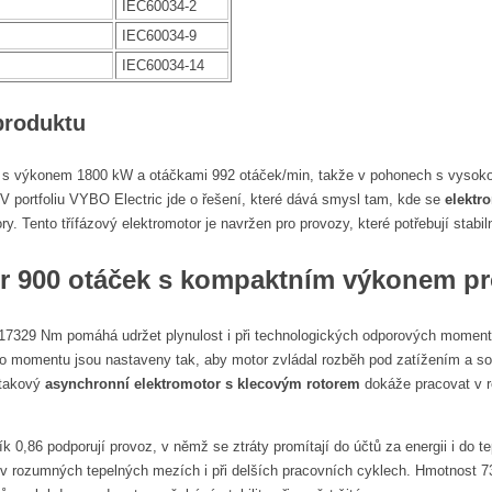
IEC60034-2
IEC60034-9
IEC60034-14
produktu
 s výkonem 1800 kW a otáčkami 992 otáček/min, takže v pohonech s vysoko
V portfoliu VYBO Electric jde o řešení, které dává smysl tam, kde se
elektr
y. Tento třífázový elektromotor je navržen pro provozy, které potřebují stabi
r 900 otáček
s kompaktním výkonem pr
7329 Nm pomáhá udržet plynulost i při technologických odporových momente
o momentu jsou nastaveny tak, aby motor zvládal rozběh pod zatížením a so
e takový
asynchronní elektromotor s klecovým rotorem
dokáže pracovat v re
ík 0,86 podporují provoz, v němž se ztráty promítají do účtů za energii i do t
v rozumných tepelných mezích i při delších pracovních cyklech. Hmotnost 733