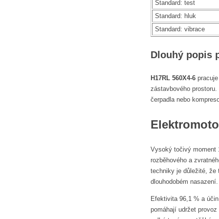
Standard: test
Standard: hluk
Standard: vibrace
Dlouhý popis 
H17RL 560X4-6
pracuje
zástavbového prostoru. 
čerpadla nebo kompresor
Elektromoto
Vysoký točivý moment 1
rozběhového a zvratnéh
techniky je důležité, ž
dlouhodobém nasazení.
Efektivita 96,1 % a účin
pomáhají udržet provoz 