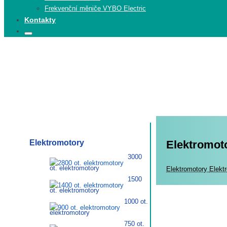
Frekvenční měniče VYBO Electric
Kontakty
Search
Search
for:
Elektromotory
Elektromoto
3000
ot. elektromotory
Elekt
Elektromotory
Elekt
1500
ot. elektromotory
1000 ot.
elektromotory
750 ot.