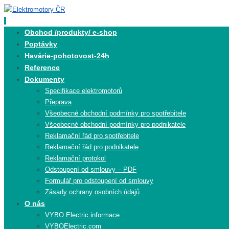
Skip
to
content
Skip
Obchod /produkty/ e-shop
to
Poptávky
content
Havárie-pohotovost-24h
Reference
Dokumenty
Specifikace elektromotorů
Přeprava
Všeobecné obchodní podmínky pro spotřebitele
Všeobecné obchodní podmínky pro podnikatele
Reklamační řád pro spotřebitele
Reklamační řád pro podnikatele
Reklamační protokol
Odstoupení od smlouvy – PDF
Formulář pro odstoupení od smlouvy
Zásady ochrany osobních údajů
O nás
VYBO Electric informace
VYBOElectric.com