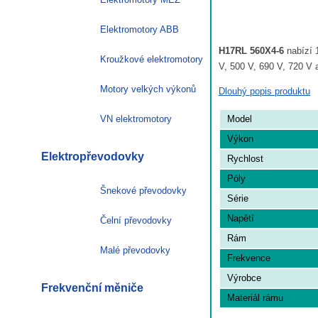
Elektromotory ABB
H17RL 560X4-6
nabízí 
Kroužkové elektromotory
V, 500 V, 690 V, 720 V a
Motory velkých výkonů
Dlouhý popis produktu
Model
VN elektromotory
Výkon
Elektropřevodovky
Rychlost
Póly
Šnekové převodovky
Série
Napětí
Čelní převodovky
Rám
Malé převodovky
Frekvence
Výrobce
Frekvenční měniče
Materiál rámu