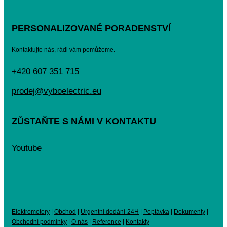
PERSONALIZOVANÉ PORADENSTVÍ
Kontaktujte nás, rádi vám pomůžeme.
+420 607 351 715
prodej@vyboelectric.eu
ZŮSTAŇTE S NÁMI V KONTAKTU
Youtube
Elektromotory
|
Obchod
|
Urgentní dodání-24H
|
Poptávka
|
Dokumenty
|
Obchodní podmínky
|
O nás
|
Reference
|
Kontakty