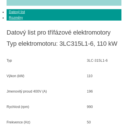
Datový list
Rozměry
Datový list pro třífázové elektromotory
Typ elektromotoru: 3LC315L1-6, 110 kW
Typ
3LC-315L1-6
Výkon (kW)
110
Jmenovitý proud 400V (A)
196
Rychlost (rpm)
990
Frekvence (Hz)
50