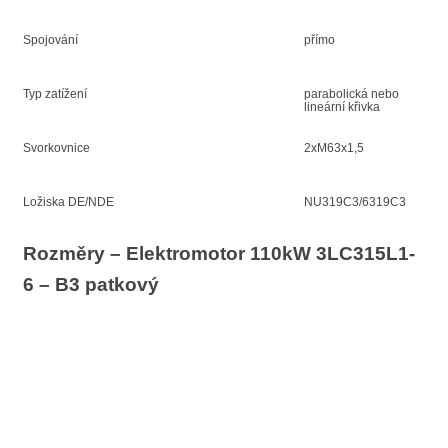
Spojování
přímo
Typ zatížení
parabolická nebo
lineární křivka
Svorkovnice
2xM63x1,5
Ložiska DE/NDE
NU319C3/6319C3
Rozměry – Elektromotor 110kW 3LC315L1-
6 – B3 patkový