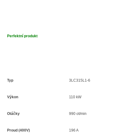
Perfektní produkt
Typ
3LC315L1-6
Výkon
110 kW
Otáčky
990 ot/min
Proud (400V)
196 A