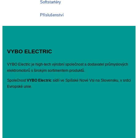
Softstartéry
Příslušenství
VYBO ELECTRIC
VYBO Electric je high-tech výrobní společnost a dodavatel průmyslových
elektromotorů s širokým sortimentem produktů.
Společnost
VYBO Electric
sídlí ve Spišské Nové Vsi na Slovensku, v srdci
Evropské unie.