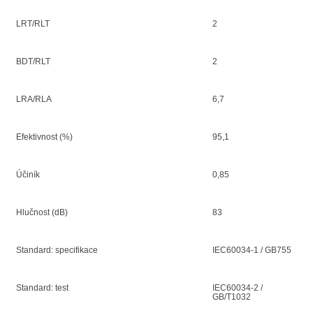
LRT/RLT
2
BDT/RLT
2
LRA/RLA
6,7
Efektivnost (%)
95,1
Účiník
0,85
Hlučnost (dB)
83
Standard: specifikace
IEC60034-1 / GB755
Standard: test
IEC60034-2 /
GB/T1032