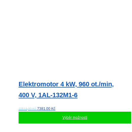
stránce
produktu
Elektromotor 4 kW, 960 ot./min,
400 V, 1AL-132M1-6
7381.00
Kč
11513,00 Kč
Výběr možností
Tento