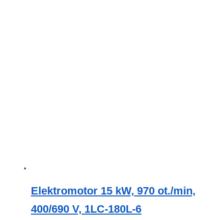
produkt
má
více
variant.
Možnosti
lze
vybrat
na
stránce
produktu
Elektromotor 15 kW, 970 ot./min,
400/690 V, 1LC-180L-6