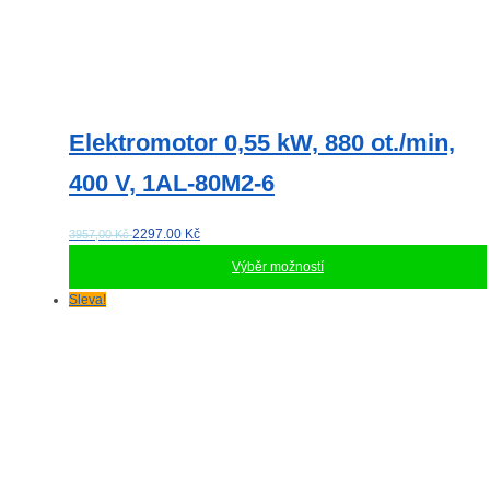
Elektromotor 0,55 kW, 880 ot./min,
400 V, 1AL-80M2-6
2297.00
Kč
3957,00 Kč
Výběr možností
Tento
Sleva!
produkt
má
více
variant.
Možnosti
lze
vybrat
na