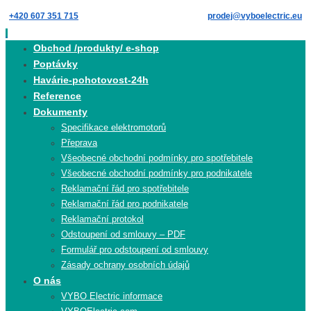
Skip
+420 607 351 715
prodej@vyboelectric.eu
to
content
Skip
Obchod /produkty/ e-shop
to
Poptávky
content
Havárie-pohotovost-24h
Reference
Dokumenty
Specifikace elektromotorů
Přeprava
Všeobecné obchodní podmínky pro spotřebitele
Všeobecné obchodní podmínky pro podnikatele
Reklamační řád pro spotřebitele
Reklamační řád pro podnikatele
Reklamační protokol
Odstoupení od smlouvy – PDF
Formulář pro odstoupení od smlouvy
Zásady ochrany osobních údajů
O nás
VYBO Electric informace