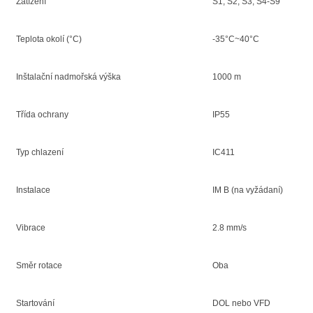
Zatížení
S1, S2, S3, S4-S9
Teplota okolí (°C)
-35°C~40°C
Inštalační nadmořská výška
1000 m
Třída ochrany
IP55
Typ chlazení
IC411
Instalace
IM B (na vyžádaní)
Vibrace
2.8 mm/s
Směr rotace
Oba
Startování
DOL nebo VFD