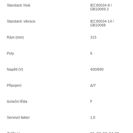
Standard: hluk
IEC60034-9 /
GB10069.3
Standard: vibrace
IEC60034-14 /
GB10068
Rám (mm)
315
Poly
6
Napětí (V)
400/690
Připojení
Δ/Y
Izolační třída
F
Servisní faktor
1,0