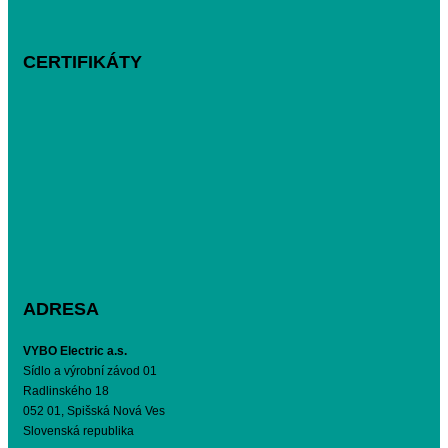
CERTIFIKÁTY
ADRESA
VYBO Electric a.s.
Sídlo a výrobní závod 01
Radlinského 18
052 01, Spišská Nová Ves
Slovenská republika