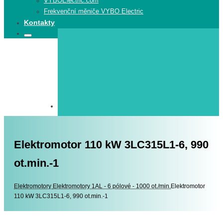
VYBOElectric.com
Frekvenční měniče VYBO Electric
Kontakty
Search
Search
for:
Elektromotor 110 kW 3LC315L1-6, 990
ot.min.-1
Elektromotory
Elektromotory
Elektromotory 1AL - 6 pólové - 1000 ot./min.
Elektromotor
110 kW 3LC315L1-6, 990 ot.min.-1