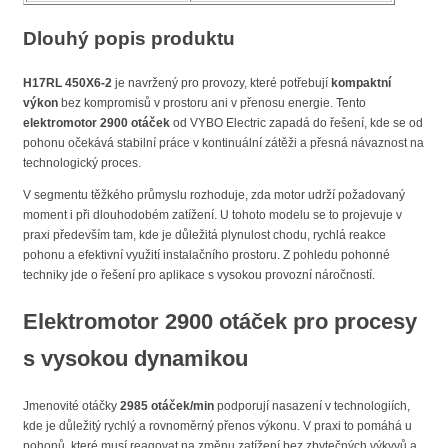
Dlouhý popis produktu
H17RL 450X6-2
je navržený pro provozy, které potřebují
kompaktní
výkon
bez kompromisů v prostoru ani v přenosu energie. Tento
elektromotor 2900 otáček
od VYBO Electric zapadá do řešení, kde se od
pohonu očekává stabilní práce v kontinuální zátěži a přesná návaznost na
technologický proces.
V segmentu těžkého průmyslu rozhoduje, zda motor udrží požadovaný
moment i při dlouhodobém zatížení. U tohoto modelu se to projevuje v
praxi především tam, kde je důležitá plynulost chodu, rychlá reakce
pohonu a efektivní využití instalačního prostoru. Z pohledu pohonné
techniky jde o řešení pro aplikace s vysokou provozní náročností.
Elektromotor 2900 otáček pro procesy
s vysokou dynamikou
Jmenovité otáčky
2985 otáček/min
podporují nasazení v technologiích,
kde je důležitý rychlý a rovnoměrný přenos výkonu. V praxi to pomáhá u
pohonů, které musí reagovat na změnu zatížení bez zbytečných výkyvů a