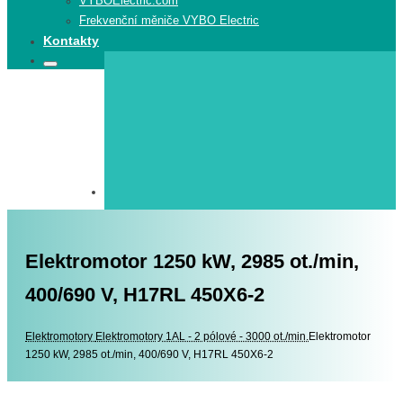
VYBOElectric.com
Frekvenční měniče VYBO Electric
Kontakty
Search
Search
for:
Elektromotor 1250 kW, 2985 ot./min,
400/690 V, H17RL 450X6-2
Elektromotory
Elektromotory
Elektromotory 1AL - 2 pólové - 3000 ot./min.
Elektromotor
1250 kW, 2985 ot./min, 400/690 V, H17RL 450X6-2