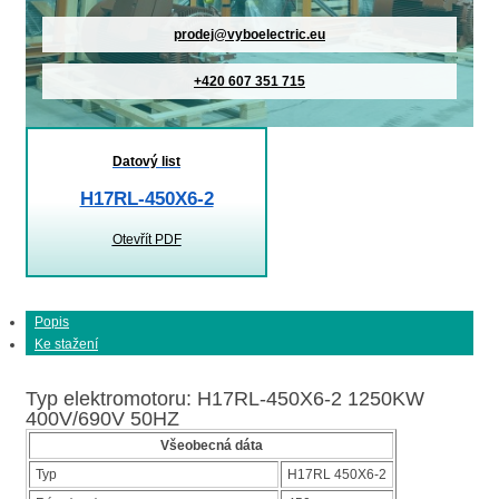
prodej@vyboelectric.eu
+420 607 351 715
Datový list
H17RL-450X6-2
Otevřít PDF
Popis
Ke stažení
Typ elektromotoru: H17RL-450X6-2 1250KW
400V/690V 50HZ
Všeobecná dáta
Typ
H17RL 450X6-2