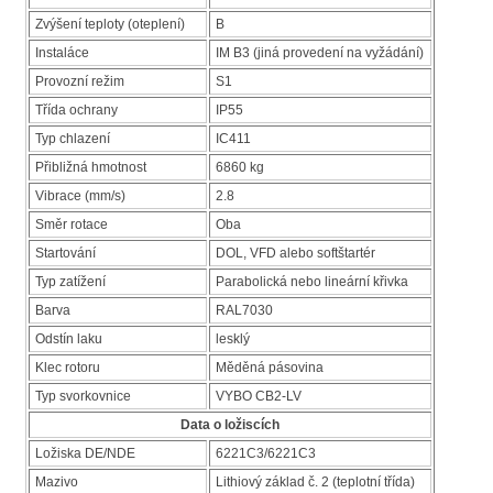
Zvýšení teploty (oteplení)
B
Instaláce
IM B3 (jiná provedení na vyžádání)
Provozní režim
S1
Třída ochrany
IP55
Typ chlazení
IC411
Přibližná hmotnost
6860 kg
Vibrace (mm/s)
2.8
Směr rotace
Oba
Startování
DOL, VFD alebo softštartér
Typ zatížení
Parabolická nebo lineární křivka
Barva
RAL7030
Odstín laku
lesklý
Klec rotoru
Měděná pásovina
Typ svorkovnice
VYBO CB2-LV
Data o ložiscích
Ložiska DE/NDE
6221C3/6221C3
Mazivo
Lithiový základ č. 2 (teplotní třída)