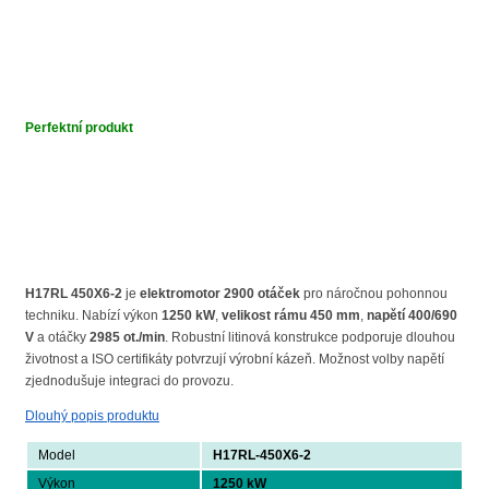
Perfektní produkt
H17RL 450X6-2
je
elektromotor 2900 otáček
pro náročnou pohonnou
techniku. Nabízí výkon
1250 kW
,
velikost rámu 450 mm
,
napětí 400/690
V
a otáčky
2985 ot./min
. Robustní litinová konstrukce podporuje dlouhou
životnost a ISO certifikáty potvrzují výrobní kázeň. Možnost volby napětí
zjednodušuje integraci do provozu.
Dlouhý popis produktu
Model
H17RL-450X6-2
Výkon
1250 kW