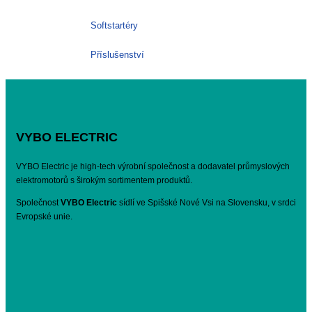
Softstartéry
Příslušenství
VYBO ELECTRIC
VYBO Electric je high-tech výrobní společnost a dodavatel průmyslových
elektromotorů s širokým sortimentem produktů.
Společnost
VYBO Electric
sídlí ve Spišské Nové Vsi na Slovensku, v srdci
Evropské unie.