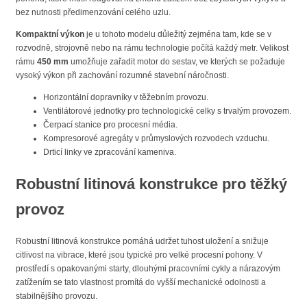
bez nutnosti předimenzování celého uzlu.
Kompaktní výkon
je u tohoto modelu důležitý zejména tam, kde se v
rozvodně, strojovně nebo na rámu technologie počítá každý metr. Velikost
rámu
450 mm
umožňuje zařadit motor do sestav, ve kterých se požaduje
vysoký výkon při zachování rozumné stavební náročnosti.
Horizontální dopravníky v těžebním provozu.
Ventilátorové jednotky pro technologické celky s trvalým provozem.
Čerpací stanice pro procesní média.
Kompresorové agregáty v průmyslových rozvodech vzduchu.
Drticí linky ve zpracování kameniva.
Robustní litinová konstrukce pro těžký
provoz
Robustní litinová konstrukce pomáhá udržet tuhost uložení a snižuje
citlivost na vibrace, které jsou typické pro velké procesní pohony. V
prostředí s opakovanými starty, dlouhými pracovními cykly a nárazovým
zatížením se tato vlastnost promítá do vyšší mechanické odolnosti a
stabilnějšího provozu.