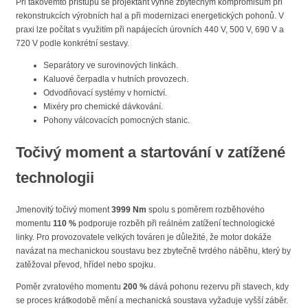
Při takovémto přístupu se projektant vyhne zbytečným kompromisům při
rekonstrukcích výrobních hal a při modernizaci energetických pohonů. V
praxi lze počítat s využitím při napájecích úrovních 440 V, 500 V, 690 V a
720 V podle konkrétní sestavy.
Separátory ve surovinových linkách.
Kaluové čerpadla v hutních provozech.
Odvodňovací systémy v hornictví.
Mixéry pro chemické dávkování.
Pohony válcovacích pomocných stanic.
Točivý moment a startování v zatížené
technologii
Jmenovitý točivý moment
3999 Nm
spolu s poměrem rozběhového
momentu
110 %
podporuje rozběh při reálném zatížení technologické
linky. Pro provozovatele velkých továren je důležité, že motor dokáže
navázat na mechanickou soustavu bez zbytečně tvrdého náběhu, který by
zatěžoval převod, hřídel nebo spojku.
Poměr zvratového momentu
200 %
dává pohonu rezervu při stavech, kdy
se proces krátkodobě mění a mechanická soustava vyžaduje vyšší záběr.