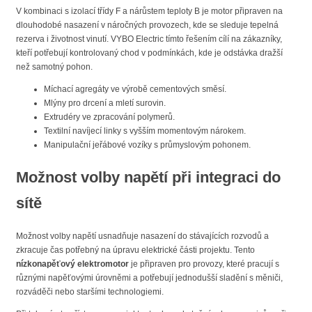
V kombinaci s izolací třídy F a nárůstem teploty B je motor připraven na
dlouhodobé nasazení v náročných provozech, kde se sleduje tepelná
rezerva i životnost vinutí. VYBO Electric tímto řešením cílí na zákazníky,
kteří potřebují kontrolovaný chod v podmínkách, kde je odstávka dražší
než samotný pohon.
Míchací agregáty ve výrobě cementových směsí.
Mlýny pro drcení a mletí surovin.
Extrudéry ve zpracování polymerů.
Textilní navíjecí linky s vyšším momentovým nárokem.
Manipulační jeřábové vozíky s průmyslovým pohonem.
Možnost volby napětí při integraci do
sítě
Možnost volby napětí usnadňuje nasazení do stávajících rozvodů a
zkracuje čas potřebný na úpravu elektrické části projektu. Tento
nízkonapěťový elektromotor
je připraven pro provozy, které pracují s
různými napěťovými úrovněmi a potřebují jednodušší sladění s měniči,
rozváděči nebo staršími technologiemi.