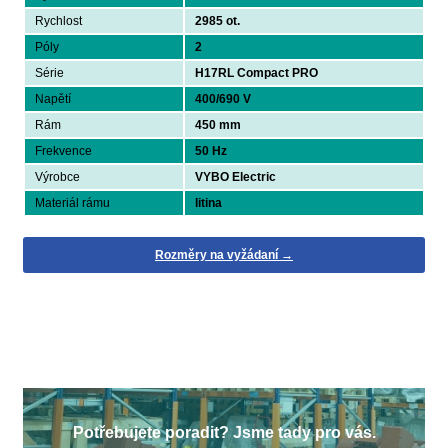
Rychlost
2985 ot.
Póly
2
Série
H17RL Compact PRO
Napětí
400/690 V
Rám
450 mm
Frekvence
50 Hz
Výrobce
VYBO Electric
Materiál rámu
litina
Rozměry na vyžádaní →
Potřebujete poradit? Jsme tady pro vás.