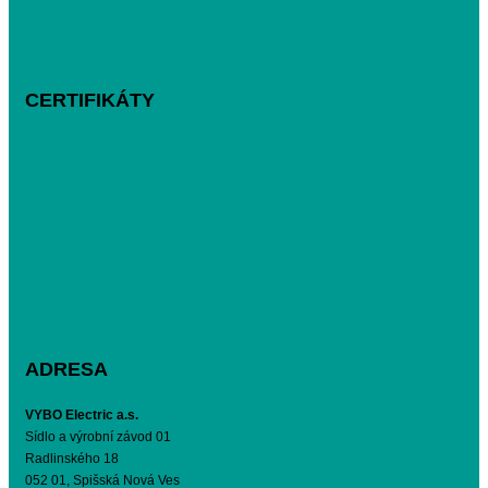
CERTIFIKÁTY
ADRESA
VYBO Electric a.s.
Sídlo a výrobní závod 01
Radlinského 18
052 01, Spišská Nová Ves