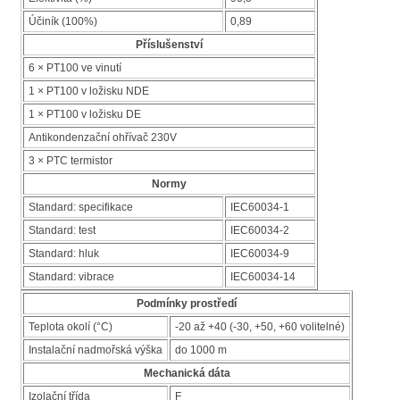
Účiník (100%)
0,89
Příslušenství
6 × PT100 ve vinutí
1 × PT100 v ložisku NDE
1 × PT100 v ložisku DE
Antikondenzační ohřívač 230V
3 × PTC termistor
Normy
Standard: specifikace
IEC60034-1
Standard: test
IEC60034-2
Standard: hluk
IEC60034-9
Standard: vibrace
IEC60034-14
Podmínky prostředí
Teplota okolí (°C)
-20 až +40 (-30, +50, +60 volitelné)
Instalační nadmořská výška
do 1000 m
Mechanická dáta
Izolační třída
F