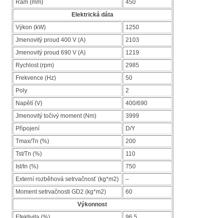
Rám (mm)
450
Elektrická dáta
Výkon (kW)
1250
Jmenovitý proud 400 V (A)
2103
Jmenovitý proud 690 V (A)
1219
Rychlost (rpm)
2985
Frekvence (Hz)
50
Poly
2
Napětí (V)
400/690
Jmenovitý točivý moment (Nm)
3999
Připojení
D/Y
Tmax/Tn (%)
200
Tst/Tn (%)
110
Ist/In (%)
750
Externí rozběhová setrvačnosť (kg*m2)
–
Moment setrvačnosti GD2 (kg*m2)
60
Výkonnost
Efektivita (%)
96,5