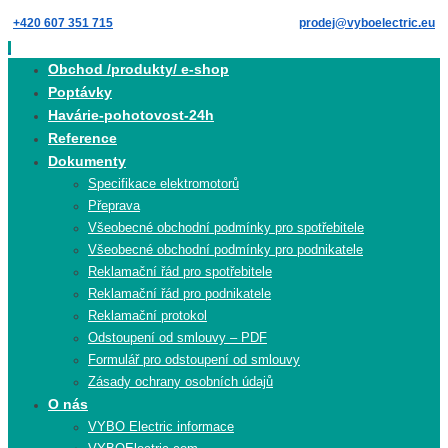
Skip
+420 607 351 715
prodej@vyboelectric.eu
to
content
Skip
Obchod /produkty/ e-shop
to
Poptávky
content
Havárie-pohotovost-24h
Reference
Dokumenty
Specifikace elektromotorů
Přeprava
Všeobecné obchodní podmínky pro spotřebitele
Všeobecné obchodní podmínky pro podnikatele
Reklamační řád pro spotřebitele
Reklamační řád pro podnikatele
Reklamační protokol
Odstoupení od smlouvy – PDF
Formulář pro odstoupení od smlouvy
Zásady ochrany osobních údajů
O nás
VYBO Electric informace