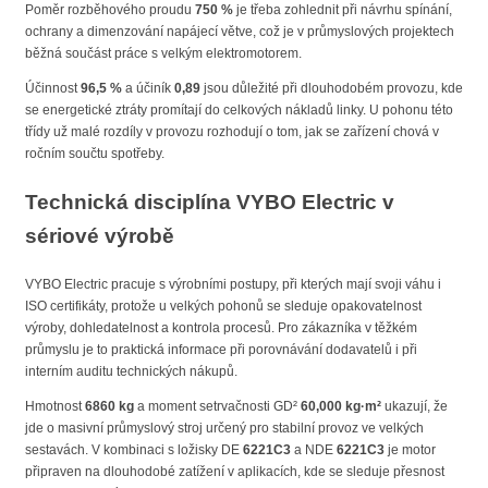
Poměr rozběhového proudu
750 %
je třeba zohlednit při návrhu spínání,
ochrany a dimenzování napájecí větve, což je v průmyslových projektech
běžná součást práce s velkým elektromotorem.
Účinnost
96,5 %
a účiník
0,89
jsou důležité při dlouhodobém provozu, kde
se energetické ztráty promítají do celkových nákladů linky. U pohonu této
třídy už malé rozdíly v provozu rozhodují o tom, jak se zařízení chová v
ročním součtu spotřeby.
Technická disciplína VYBO Electric v
sériové výrobě
VYBO Electric pracuje s výrobními postupy, při kterých mají svoji váhu i
ISO certifikáty, protože u velkých pohonů se sleduje opakovatelnost
výroby, dohledatelnost a kontrola procesů. Pro zákazníka v těžkém
průmyslu je to praktická informace při porovnávání dodavatelů i při
interním auditu technických nákupů.
Hmotnost
6860 kg
a moment setrvačnosti GD²
60,000 kg·m²
ukazují, že
jde o masivní průmyslový stroj určený pro stabilní provoz ve velkých
sestavách. V kombinaci s ložisky DE
6221C3
a NDE
6221C3
je motor
připraven na dlouhodobé zatížení v aplikacích, kde se sleduje přesnost