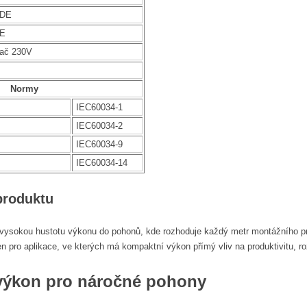
NDE
DE
vač 230V
Normy
IEC60034-1
IEC60034-2
IEC60034-9
IEC60034-14
produktu
 vysokou hustotu výkonu do pohonů, kde rozhoduje každý metr montážního pr
 pro aplikace, ve kterých má kompaktní výkon přímý vliv na produktivitu, rozb
výkon pro náročné pohony