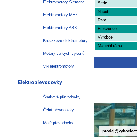
Elektromotory Siemens
Série
Napětí
Elektromotory MEZ
Rám
Elektromotory ABB
Frekvence
Výrobce
Kroužkové elektromotory
Materiál rámu
Motory velkých výkonů
VN elektromotory
Elektropřevodovky
Šnekové převodovky
Čelní převodovky
Malé převodovky
prodej@vyboelect