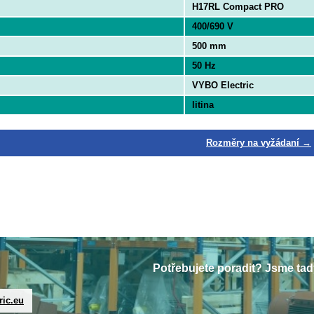
H17RL Compact PRO
400/690 V
500 mm
50 Hz
VYBO Electric
litina
Rozměry na vyžádaní →
Potřebujete poradit? Jsme tad
ric.eu