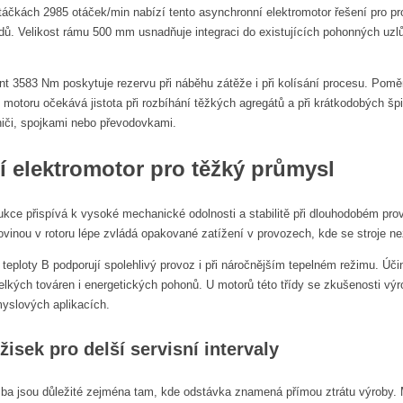
áčkách 2985 otáček/min nabízí tento asynchronní elektromotor řešení pro p
dů. Velikost rámu 500 mm usnadňuje integraci do existujících pohonných uzl
t 3583 Nm poskytuje rezervu při náběhu zátěže i při kolísání procesu. P
 motoru očekává jistota při rozbíhání těžkých agregátů a při krátkodobých 
niči, spojkami nebo převodovkami.
 elektromotor pro těžký průmysl
rukce přispívá k vysoké mechanické odolnosti a stabilitě při dlouhodobém p
inou v rotoru lépe zvládá opakované zatížení v provozech, kde se stroje ne
t teploty B podporují spolehlivý provoz i při náročnějším tepelném režimu. Úč
elkých továren i energetických pohonů. U motorů této třídy se zkušenosti výr
myslových aplikacích.
isek pro delší servisní intervaly
žba jsou důležité zejména tam, kde odstávka znamená přímou ztrátu výroby.