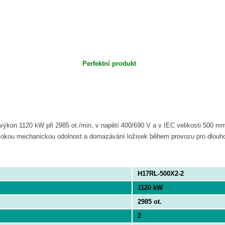
Perfektní produkt
 výkon 1120 kW při 2985 ot./min, v napětí 400/690 V a v IEC velikosti 500 m
vysokou mechanickou odolnost a domazávání ložisek během provozu pro dlouho
H17RL-500X2-2
1120 kW
2985 ot.
2