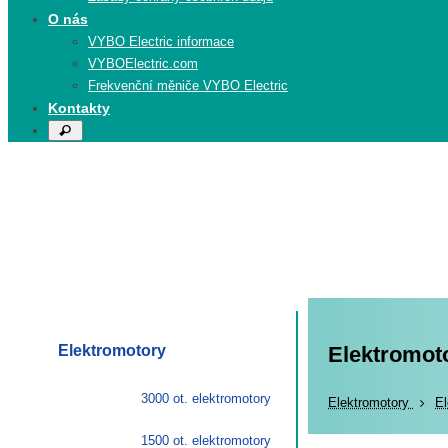
O nás
VYBO Electric informace
VYBOElectric.com
Frekvenční měniče VYBO Electric
Kontakty
Search
Search
for:
Elektromotory
Elektromoto
3000 ot. elektromotory
Elekt
Elektromotory
El
1500 ot. elektromotory