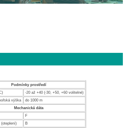
Podmínky prostředí
C)
-20 až +40 (-30, +50, +60 volitelné)
mořská výška
do 1000 m
Mechanická dáta
F
 (oteplení)
B