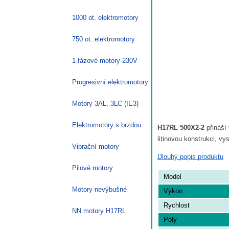
1000 ot. elektromotory
750 ot. elektromotory
1-fázové motory-230V
Progresivní elektromotory
Motory 3AL, 3LC (IE3)
Elektromotory s brzdou
H17RL 500X2-2
přináší
litinovou konstrukci, 
Vibrační motory
Dlouhý popis produktu
Pilové motory
Model
Motory-nevýbušné
Výkon
Rychlost
NN motory H17RL
Póly