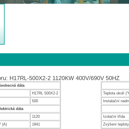
toru: H17RL-500X2-2 1120KW 400V/690V 50HZ
šeobecná dáta
H17RL 500X2-2
Teplota okolí (°
500
Instalační nad
lektrická dáta
1120
Izolační třída
 (A)
1841
Zvýšení teploty