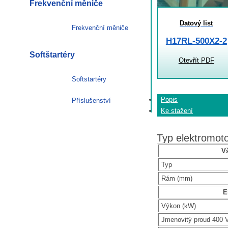
Frekvenční měniče
Datový list
Frekvenční měniče
H17RL-500X2-2
Softštartéry
Otevřít PDF
Softstartéry
Popis
Příslušenství
Ke stažení
Typ elektromo
V
Typ
Rám (mm)
E
Výkon (kW)
Jmenovitý proud 400 V