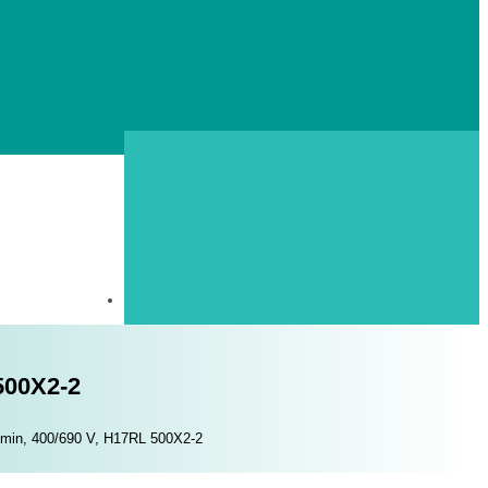
500X2-2
./min, 400/690 V, H17RL 500X2-2