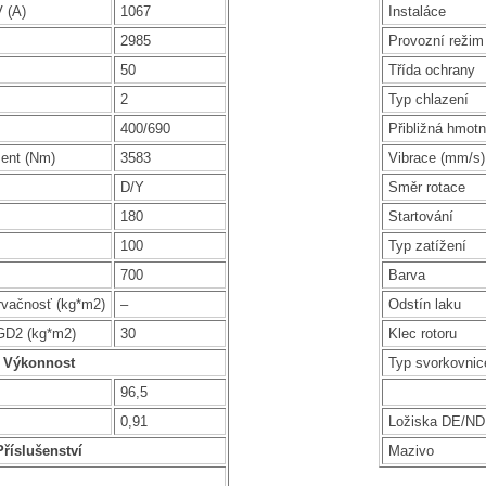
 (A)
1067
Instaláce
2985
Provozní režim
50
Třída ochrany
2
Typ chlazení
400/690
Přibližná hmotn
ent (Nm)
3583
Vibrace (mm/s)
D/Y
Směr rotace
180
Startování
100
Typ zatížení
700
Barva
rvačnosť (kg*m2)
–
Odstín laku
GD2 (kg*m2)
30
Klec rotoru
Výkonnost
Typ svorkovnic
96,5
0,91
Ložiska DE/N
Příslušenství
Mazivo