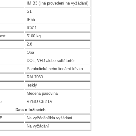
IM B3 (jiná provedení na vyžádání)
S1
IP55
IC411
ost
5100 kg
2.8
Oba
DOL, VFD alebo softštartér
Parabolická nebo lineární křivka
RAL7030
lesklý
Měděná pásovina
e
VYBO CB2-LV
Data o ložiscích
DE
Na vyžádání/Na vyžádání
Na vyžádání