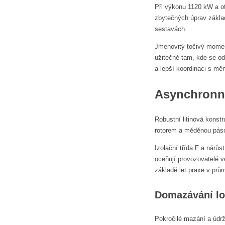
Při výkonu 1120 kW a ot
zbytečných úprav zákla
sestavách.
Jmenovitý točivý momen
užitečné tam, kde se od
a lepší koordinaci s mě
Asynchronní
Robustní litinová konst
rotorem a měděnou pásov
Izolační třída F a nárůs
oceňují provozovatelé v
základě let praxe v prů
Domazávání lož
Pokročilé mazání a údr