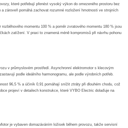
rovozy, které potřebují přenést vysoký výkon do omezeného prostoru bez
ů a zároveň pomáhá zachovat rozumné rozložení hmotnosti ve strojních
oměr rozběhového momentu 100 % a poměr zvratového momentu 180 % jsou
špičkách zatížení. V praxi to znamená méně kompromisů při návrhu pohonu
rovozu v průmyslovém prostředí. Asynchronní elektromotor s klecovým
zastavují podle ideálního harmonogramu, ale podle výrobních potřeb.
innost 96,5 % a účiník 0,91 pomáhají snížit ztráty při dlouhém chodu, což
obce projeví v detailech konstrukce, které VYBO Electric dolaďuje na
 Motor je vybaven domazáváním ložisek během provozu, takže servisní