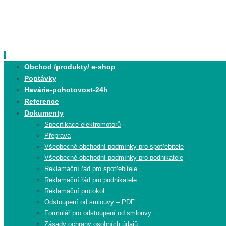
Skip
to
content
Skip
Obchod /produkty/ e-shop
to
Poptávky
content
Havárie-pohotovost-24h
Reference
Dokumenty
Specifikace elektromotorů
Přeprava
Všeobecné obchodní podmínky pro spotřebitele
Všeobecné obchodní podmínky pro podnikatele
Reklamační řád pro spotřebitele
Reklamační řád pro podnikatele
Reklamační protokol
Odstoupení od smlouvy – PDF
Formulář pro odstoupení od smlouvy
Zásady ochrany osobních údajů