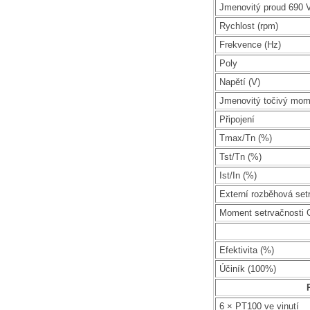
Jmenovitý proud 690 V
Rychlost (rpm)
Frekvence (Hz)
Poly
Napětí (V)
Jmenovitý točivý mom
Připojení
Tmax/Tn (%)
Tst/Tn (%)
Ist/In (%)
Externí rozběhová set
Moment setrvačnosti 
Efektivita (%)
Účiník (100%)
6 × PT100 ve vinutí