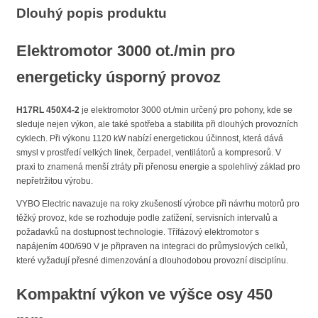
Dlouhý popis produktu
Elektromotor 3000 ot./min pro
energeticky úsporný provoz
H17RL 450X4-2
je elektromotor 3000 ot./min určený pro pohony, kde se
sleduje nejen výkon, ale také spotřeba a stabilita při dlouhých provozních
cyklech. Při výkonu 1120 kW nabízí energetickou účinnost, která dává
smysl v prostředí velkých linek, čerpadel, ventilátorů a kompresorů. V
praxi to znamená menší ztráty při přenosu energie a spolehlivý základ pro
nepřetržitou výrobu.
VYBO Electric navazuje na roky zkušeností výrobce při návrhu motorů pro
těžký provoz, kde se rozhoduje podle zatížení, servisních intervalů a
požadavků na dostupnost technologie. Třífázový elektromotor s
napájením 400/690 V je připraven na integraci do průmyslových celků,
které vyžadují přesné dimenzování a dlouhodobou provozní disciplínu.
Kompaktní výkon ve výšce osy 450