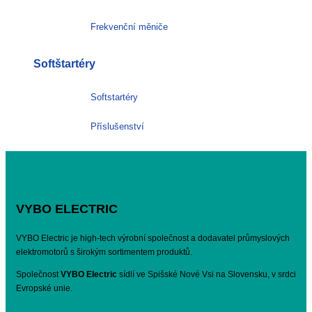
Frekvenční měniče
Softštartéry
Softstartéry
Příslušenství
VYBO ELECTRIC
VYBO Electric je high-tech výrobní společnost a dodavatel průmyslových
elektromotorů s širokým sortimentem produktů.
Společnost
VYBO Electric
sídlí ve Spišské Nové Vsi na Slovensku, v srdci
Evropské unie.