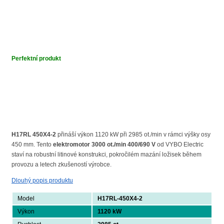
Perfektní produkt
H17RL 450X4-2
přináší výkon 1120 kW při 2985 ot./min v rámci výšky osy
450 mm. Tento
elektromotor 3000 ot./min 400/690 V
od VYBO Electric
staví na robustní litinové konstrukci, pokročilém mazání ložisek během
provozu a letech zkušeností výrobce.
Dlouhý popis produktu
Model
H17RL-450X4-2
Výkon
1120 kW