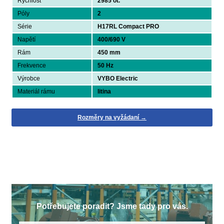
Rychlost
2985 ot.
Póly
2
Série
H17RL Compact PRO
Napětí
400/690 V
Rám
450 mm
Frekvence
50 Hz
Výrobce
VYBO Electric
Materiál rámu
litina
Rozměry na vyžádaní →
Potřebujete poradit? Jsme tady pro vás.