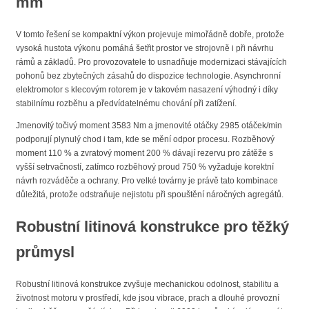
mm
V tomto řešení se kompaktní výkon projevuje mimořádně dobře, protože
vysoká hustota výkonu pomáhá šetřit prostor ve strojovně i při návrhu
rámů a základů. Pro provozovatele to usnadňuje modernizaci stávajících
pohonů bez zbytečných zásahů do dispozice technologie. Asynchronní
elektromotor s klecovým rotorem je v takovém nasazení výhodný i díky
stabilnímu rozběhu a předvídatelnému chování při zatížení.
Jmenovitý točivý moment 3583 Nm a jmenovité otáčky 2985 otáček/min
podporují plynulý chod i tam, kde se mění odpor procesu. Rozběhový
moment 110 % a zvratový moment 200 % dávají rezervu pro zátěže s
vyšší setrvačností, zatímco rozběhový proud 750 % vyžaduje korektní
návrh rozváděče a ochrany. Pro velké továrny je právě tato kombinace
důležitá, protože odstraňuje nejistotu při spouštění náročných agregátů.
Robustní litinová konstrukce pro těžký
průmysl
Robustní litinová konstrukce zvyšuje mechanickou odolnost, stabilitu a
životnost motoru v prostředí, kde jsou vibrace, prach a dlouhé provozní