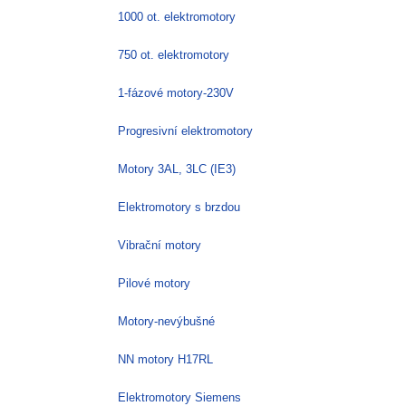
stránce
1000 ot. elektromotory
produktu
750 ot. elektromotory
1-fázové motory-230V
Progresivní elektromotory
Motory 3AL, 3LC (IE3)
Elektromotory s brzdou
Vibrační motory
Pilové motory
Motory-nevýbušné
NN motory H17RL
Elektromotory Siemens