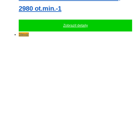
2980 ot.min.-1
Zobrazit detaily
Sleva!