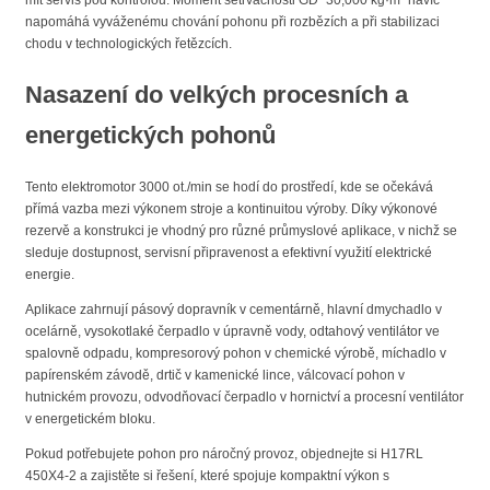
napomáhá vyváženému chování pohonu při rozbězích a při stabilizaci
chodu v technologických řetězcích.
Nasazení do velkých procesních a
energetických pohonů
Tento elektromotor 3000 ot./min se hodí do prostředí, kde se očekává
přímá vazba mezi výkonem stroje a kontinuitou výroby. Díky výkonové
rezervě a konstrukci je vhodný pro různé průmyslové aplikace, v nichž se
sleduje dostupnost, servisní připravenost a efektivní využití elektrické
energie.
Aplikace zahrnují pásový dopravník v cementárně, hlavní dmychadlo v
ocelárně, vysokotlaké čerpadlo v úpravně vody, odtahový ventilátor ve
spalovně odpadu, kompresorový pohon v chemické výrobě, míchadlo v
papírenském závodě, drtič v kamenické lince, válcovací pohon v
hutnickém provozu, odvodňovací čerpadlo v hornictví a procesní ventilátor
v energetickém bloku.
Pokud potřebujete pohon pro náročný provoz, objednejte si H17RL
450X4-2 a zajistěte si řešení, které spojuje kompaktní výkon s