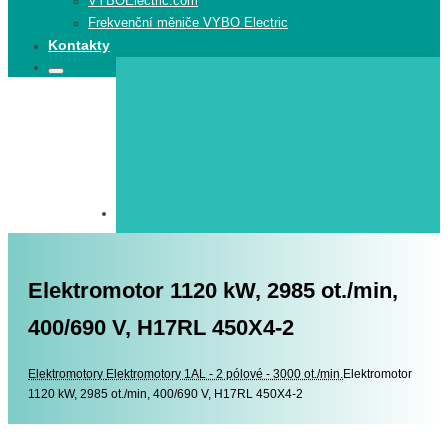
VYBOElectric.com
Frekvenční měniče VYBO Electric
Kontakty
Search
Search
for:
Elektromotor 1120 kW, 2985 ot./min,
400/690 V, H17RL 450X4-2
Elektromotory
Elektromotory
Elektromotory 1AL - 2 pólové - 3000 ot./min.
Elektromotor
1120 kW, 2985 ot./min, 400/690 V, H17RL 450X4-2