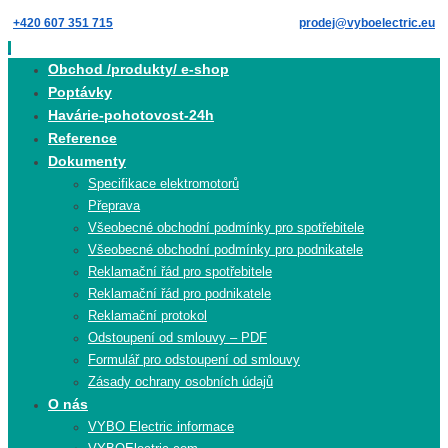
Skip
+420 607 351 715
prodej@vyboelectric.eu
to
content
Skip
Obchod /produkty/ e-shop
to
Poptávky
content
Havárie-pohotovost-24h
Reference
Dokumenty
Specifikace elektromotorů
Přeprava
Všeobecné obchodní podmínky pro spotřebitele
Všeobecné obchodní podmínky pro podnikatele
Reklamační řád pro spotřebitele
Reklamační řád pro podnikatele
Reklamační protokol
Odstoupení od smlouvy – PDF
Formulář pro odstoupení od smlouvy
Zásady ochrany osobních údajů
O nás
VYBO Electric informace