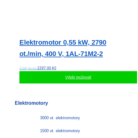
Elektromotor 0,55 kW, 2790
ot./min, 400 V, 1AL-71M2-2
2297.00
Kč
2789,00 Kč
Výběr možností
Tento
produkt
má
Elektromotory
více
variant.
Možnosti
3000 ot. elektromotory
lze
vybrat
1500 ot. elektromotory
na