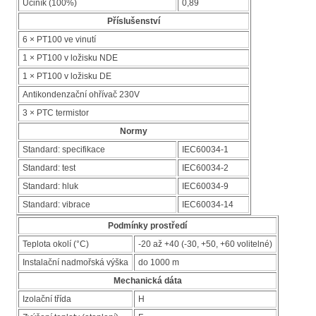
Účiník (100%)
0,89
Příslušenství
6 × PT100 ve vinutí
1 × PT100 v ložisku NDE
1 × PT100 v ložisku DE
Antikondenzační ohřívač 230V
3 × PTC termistor
Normy
Standard: specifikace
IEC60034-1
Standard: test
IEC60034-2
Standard: hluk
IEC60034-9
Standard: vibrace
IEC60034-14
Podmínky prostředí
Teplota okolí (°C)
-20 až +40 (-30, +50, +60 volitelné)
Instalační nadmořská výška
do 1000 m
Mechanická dáta
Izolační třída
H