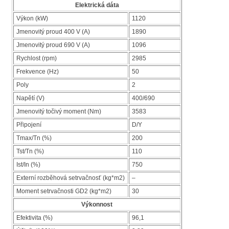
Elektrická dáta
Výkon (kW)
1120
Jmenovitý proud 400 V (A)
1890
Jmenovitý proud 690 V (A)
1096
Rychlost (rpm)
2985
Frekvence (Hz)
50
Poly
2
Napětí (V)
400/690
Jmenovitý točivý moment (Nm)
3583
Připojení
D/Y
Tmax/Tn (%)
200
Tst/Tn (%)
110
Ist/In (%)
750
Externí rozběhová setrvačnosť (kg*m2)
–
Moment setrvačnosti GD2 (kg*m2)
30
Výkonnost
Efektivita (%)
96,1