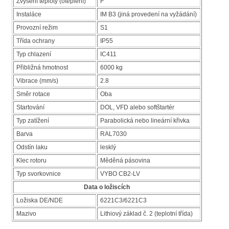
Zvýšení teploty (oteplení)
F
Instaláce
IM B3 (jiná provedení na vyžádání)
Provozní režim
S1
Třída ochrany
IP55
Typ chlazení
IC411
Přibližná hmotnost
6000 kg
Vibrace (mm/s)
2.8
Směr rotace
Oba
Startování
DOL, VFD alebo softštartér
Typ zatížení
Parabolická nebo lineární křivka
Barva
RAL7030
Odstín laku
lesklý
Klec rotoru
Měděná pásovina
Typ svorkovnice
VYBO CB2-LV
Data o ložiscích
Ložiska DE/NDE
6221C3/6221C3
Mazivo
Lithiový základ č. 2 (teplotní třída)