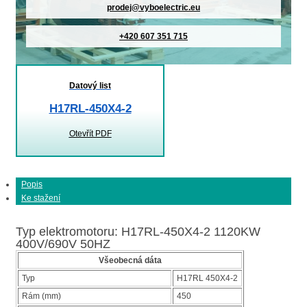
prodej@vyboelectric.eu
+420 607 351 715
Datový list
H17RL-450X4-2
Otevřít PDF
Popis
Ke stažení
Typ elektromotoru: H17RL-450X4-2 1120KW
400V/690V 50HZ
Všeobecná dáta
Typ
H17RL 450X4-2
Rám (mm)
450