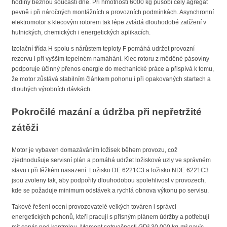
hodiny běžnou součástí dne. Při hmotnosti 6000 kg působí celý agregát
pevně i při náročných montážních a provozních podmínkách. Asynchronní
elektromotor s klecovým rotorem tak lépe zvládá dlouhodobé zatížení v
hutnických, chemických i energetických aplikacích.
Izolační třída H spolu s nárůstem teploty F pomáhá udržet provozní
rezervu i při vyšším tepelném namáhání. Klec rotoru z měděné pásoviny
podporuje účinný přenos energie do mechanické práce a přispívá k tomu,
že motor zůstává stabilním článkem pohonu i při opakovaných startech a
dlouhých výrobních dávkách.
Pokročilé mazání a údržba při nepřetržité
zátěži
Motor je vybaven domazáváním ložisek během provozu, což
zjednodušuje servisní plán a pomáhá udržet ložiskové uzly ve správném
stavu i při těžkém nasazení. Ložisko DE 6221C3 a ložisko NDE 6221C3
jsou zvoleny tak, aby podpořily dlouhodobou spolehlivost v provozech,
kde se požaduje minimum odstávek a rychlá obnova výkonu po servisu.
Takové řešení ocení provozovatelé velkých továren i správci
energetických pohonů, kteří pracují s přísným plánem údržby a potřebují
mít servis pod kontrolou. Moment setrvačnosti GD² 30,000 kg·m² navíc