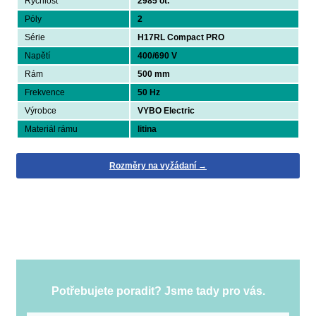
Rychlost
2985 ot.
Póly
2
Série
H17RL Compact PRO
Napětí
400/690 V
Rám
500 mm
Frekvence
50 Hz
Výrobce
VYBO Electric
Materiál rámu
litina
Rozměry na vyžádaní →
Potřebujete poradit? Jsme tady pro vás.