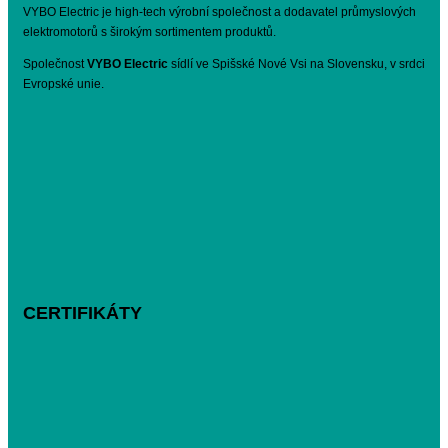
VYBO Electric je high-tech výrobní společnost a dodavatel průmyslových
elektromotorů s širokým sortimentem produktů.
Společnost
VYBO Electric
sídlí ve Spišské Nové Vsi na Slovensku, v srdci
Evropské unie.
CERTIFIKÁTY