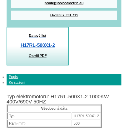
prodej@vyboelectric.eu
+420 607 351 715
Datový list
H17RL-500X1-2
Otevřít PDF
Popis
Ke stažení
Typ elektromotoru: H17RL-500X1-2 1000KW
400V/690V 50HZ
Všeobecná dáta
Typ
H17RL 500X1-2
Rám (mm)
500