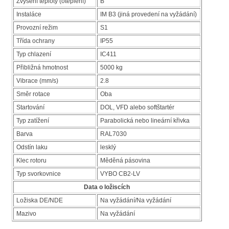
Zvýšení teploty (oteplení)
B
Instaláce
IM B3 (jiná provedení na vyžádání)
Provozní režim
S1
Třída ochrany
IP55
Typ chlazení
IC411
Přibližná hmotnost
5000 kg
Vibrace (mm/s)
2.8
Směr rotace
Oba
Startování
DOL, VFD alebo softštartér
Typ zatížení
Parabolická nebo lineární křivka
Barva
RAL7030
Odstín laku
lesklý
Klec rotoru
Měděná pásovina
Typ svorkovnice
VYBO CB2-LV
Data o ložiscích
Ložiska DE/NDE
Na vyžádání/Na vyžádání
Mazivo
Na vyžádání