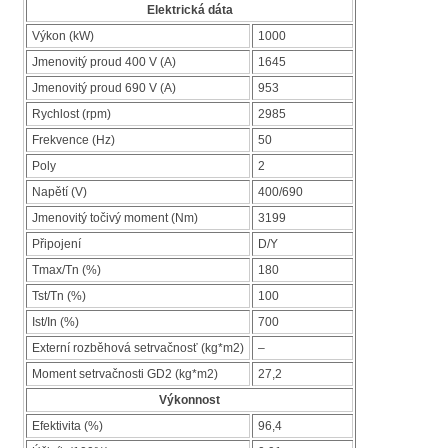
Elektrická dáta
Výkon (kW)
1000
Jmenovitý proud 400 V (A)
1645
Jmenovitý proud 690 V (A)
953
Rychlost (rpm)
2985
Frekvence (Hz)
50
Poly
2
Napětí (V)
400/690
Jmenovitý točivý moment (Nm)
3199
Připojení
D/Y
Tmax/Tn (%)
180
Tst/Tn (%)
100
Ist/In (%)
700
Externí rozběhová setrvačnosť (kg*m2)
–
Moment setrvačnosti GD2 (kg*m2)
27,2
Výkonnost
Efektivita (%)
96,4