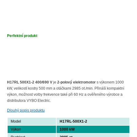
Perfektní produkt
H17RL 500X1-2 400/690 V
je
2-polový elektromotor
s výkonem 1000
kW, velikostí kostry 500 mm a otáčkami 2985 ot./min. Přináší kompaktní
výkon, možnost volby frekvence také při 60 Hz a ověřeného výrobce a
distributora VYBO Electric.
Dlouhý popis produktu
Model
H17RL-500X1-2
Výkon
1000 kW