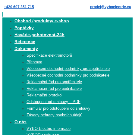
Skip
+420 607 351 715
prodej@vyboelectric.eu
to
content
Skip
Obchod /produkty/ e-shop
to
Poptávky
content
Havárie-pohotovost-24h
Reference
Dokumenty
Specifikace elektromotorů
Přeprava
Všeobecné obchodní podmínky pro spotřebitele
Všeobecné obchodní podmínky pro podnikatele
Reklamační řád pro spotřebitele
Reklamační řád pro podnikatele
Reklamační protokol
Odstoupení od smlouvy – PDF
Formulář pro odstoupení od smlouvy
Zásady ochrany osobních údajů
O nás
VYBO Electric informace