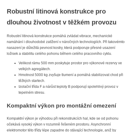
Robustní litinová konstrukce pro
dlouhou životnost v těžkém provozu
Robustní litinová konstrukce pomáhá zvládat vibrace, mechanické
namáhání i dlouhodobé zatížení v náročných technologiích. Při takovémto
nasazení je důležitá pevnost kostry, která podporuje přesné usazení
ložisek a stabilitu celého pohonu během celého pracovního cyklu.
Velikost rámu 500 mm poskytuje prostor pro výkonové rezervy ve
velkých agregátech.
Hmotnost 5000 kg zvyšuje tlumení a pomáhá stabilizovat chod při
těžkých startech.
Izolační třída F a nárůst teploty B podporují spolehlivý provoz v
tepelném stresu.
Kompaktní výkon pro montážní omezení
Kompaktní výkon je výhodou při rekonstrukcích hal, kde se od pohonu
očekává vysoký výkon v rozumně řešeném prostoru. Asynchronní
elektromotor této třídy lépe zapadne do stávající technologie, aniž by