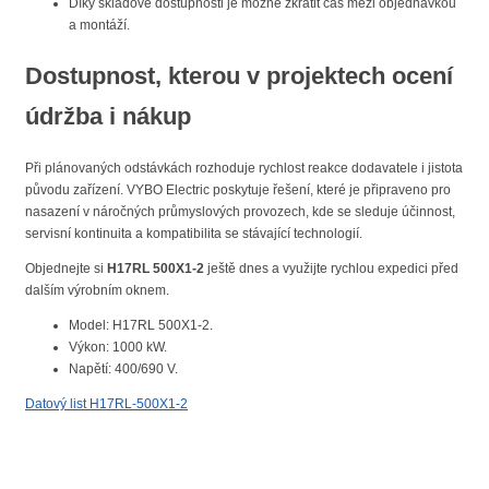
Díky skladové dostupnosti je možné zkrátit čas mezi objednávkou
a montáží.
Dostupnost, kterou v projektech ocení
údržba i nákup
Při plánovaných odstávkách rozhoduje rychlost reakce dodavatele i jistota
původu zařízení. VYBO Electric poskytuje řešení, které je připraveno pro
nasazení v náročných průmyslových provozech, kde se sleduje účinnost,
servisní kontinuita a kompatibilita se stávající technologií.
Objednejte si
H17RL 500X1-2
ještě dnes a využijte rychlou expedici před
dalším výrobním oknem.
Model: H17RL 500X1-2.
Výkon: 1000 kW.
Napětí: 400/690 V.
Datový list H17RL-500X1-2