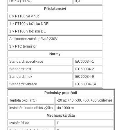
Účiník (100%)
0,91
Příslušenství
6 × PT100 ve vinutí
1 × PT100 v ložisku NDE
1 × PT100 v ložisku DE
Antikondenzační ohřívač 230V
3 × PTC termistor
Normy
Standard: specifikace
IEC60034-1
Standard: test
IEC60034-2
Standard: hluk
IEC60034-9
Standard: vibrace
IEC60034-14
Podmínky prostředí
Teplota okolí (°C)
-20 až +40 (-30, +50, +60 volitelné)
Instalační nadmořská výška
do 1000 m
Mechanická dáta
Izolační třída
F