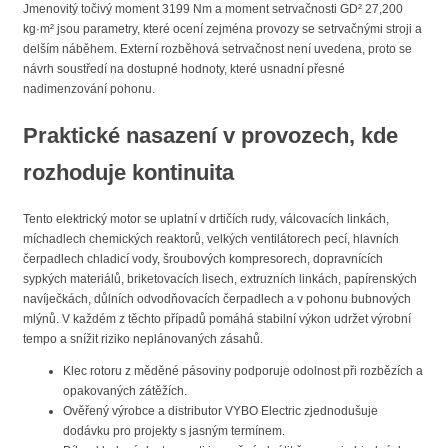
Jmenovitý točivý moment 3199 Nm a moment setrvačnosti GD² 27,200
kg·m² jsou parametry, které ocení zejména provozy se setrvačnými stroji a
delším náběhem. Externí rozběhová setrvačnost není uvedena, proto se
návrh soustředí na dostupné hodnoty, které usnadní přesné
nadimenzování pohonu.
Praktické nasazení v provozech, kde
rozhoduje kontinuita
Tento elektrický motor se uplatní v drtičích rudy, válcovacích linkách,
míchadlech chemických reaktorů, velkých ventilátorech pecí, hlavních
čerpadlech chladicí vody, šroubových kompresorech, dopravnících
sypkých materiálů, briketovacích lisech, extruzních linkách, papírenských
navíječkách, důlních odvodňovacích čerpadlech a v pohonu bubnových
mlýnů. V každém z těchto případů pomáhá stabilní výkon udržet výrobní
tempo a snížit riziko neplánovaných zásahů.
Klec rotoru z měděné pásoviny podporuje odolnost při rozbězích a
opakovaných zátěžích.
Ověřený výrobce a distributor VYBO Electric zjednodušuje
dodávku pro projekty s jasným termínem.