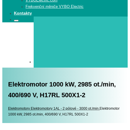
VYBOElectric.com
Frekvenční měniče VYBO Electric
Kontakty
Search
Search
for:
Elektromotor 1000 kW, 2985 ot./min,
400/690 V, H17RL 500X1-2
Elektromotory
Elektromotory
Elektromotory 1AL - 2 pólové - 3000 ot./min.
Elektromotor
1000 kW, 2985 ot./min, 400/690 V, H17RL 500X1-2