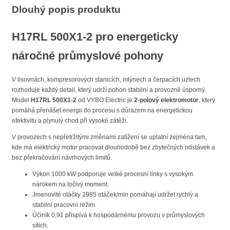
Dlouhý popis produktu
H17RL 500X1-2
pro energeticky
náročné průmyslové pohony
V lisovnách, kompresorových stanicích, mlýnech a čerpacích uzlech
rozhoduje každý detail, který udrží pohon stabilní a provozně úsporný.
Model
H17RL 500X1-2
od VYBO Electric je
2-polový elektromotor
, který
pomáhá přenášet energii do procesu s důrazem na energetickou
efektivitu a plynulý chod při vysoké zátěži.
V provozech s nepřetržitými změnami zatížení se uplatní zejména tam,
kde má elektrický motor pracovat dlouhodobě bez zbytečných odstávek a
bez překračování návrhových limitů.
Výkon 1000 kW podporuje velké procesní linky s vysokým
nárokem na točivý moment.
Jmenovité otáčky 2985 otáček/min pomáhají udržet rychlý a
stabilní pracovní režim.
Účiník 0,91 přispívá k hospodárnému provozu v průmyslových
sítích.