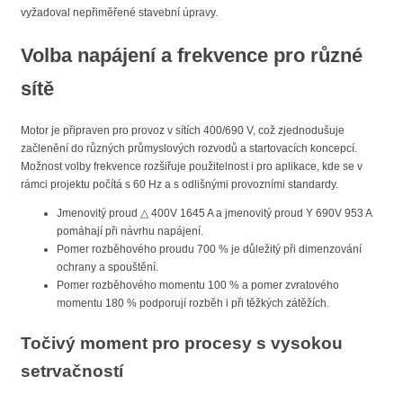
vyžadoval nepřiměřené stavební úpravy.
Volba napájení a frekvence pro různé
sítě
Motor je připraven pro provoz v sítích 400/690 V, což zjednodušuje
začlenění do různých průmyslových rozvodů a startovacích koncepcí.
Možnost volby frekvence rozšiřuje použitelnost i pro aplikace, kde se v
rámci projektu počítá s 60 Hz a s odlišnými provozními standardy.
Jmenovitý proud △ 400V 1645 A a jmenovitý proud Y 690V 953 A
pomáhají při návrhu napájení.
Pomer rozběhového proudu 700 % je důležitý při dimenzování
ochrany a spouštění.
Pomer rozběhového momentu 100 % a pomer zvratového
momentu 180 % podporují rozběh i při těžkých zátěžích.
Točivý moment pro procesy s vysokou
setrvačností