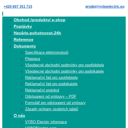
Skip
+420 607 351 715
prodej@vyboelectric.eu
to
content
Skip
Obchod /produkty/ e-shop
to
Poptávky
content
Havárie-pohotovost-24h
Reference
Dokumenty
Specifikace elektromotorů
Přeprava
Všeobecné obchodní podmínky pro spotřebitele
Všeobecné obchodní podmínky pro podnikatele
Reklamační řád pro spotřebitele
Reklamační řád pro podnikatele
Reklamační protokol
Odstoupení od smlouvy – PDF
Formulář pro odstoupení od smlouvy
Zásady ochrany osobních údajů
O nás
VYBO Electric informace