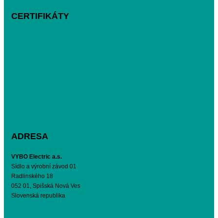
CERTIFIKÁTY
ADRESA
VYBO Electric a.s.
Sídlo a výrobní závod 01
Radlinského 18
052 01, Spišská Nová Ves
Slovenská republika