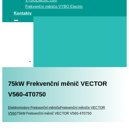
VYBOElectric.com
Frekvenční měniče VYBO Electric
Kontakty
Search
Search
for:
75kW Frekvenční měnič VECTOR
V560-4T0750
Elektromotory
Elektromotory
Frekvenční měniče
Frekvenční měniče VECTOR
V560
75kW Frekvenční měnič VECTOR V560-4T0750