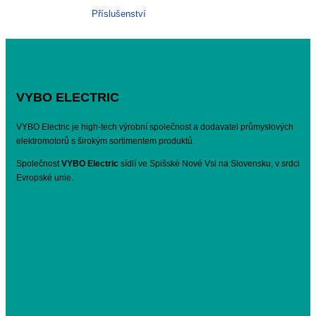
Příslušenství
VYBO ELECTRIC
VYBO Electric je high-tech výrobní společnost a dodavatel průmyslových
elektromotorů s širokým sortimentem produktů.
Společnost
VYBO Electric
sídlí ve Spišské Nové Vsi na Slovensku, v srdci
Evropské unie.