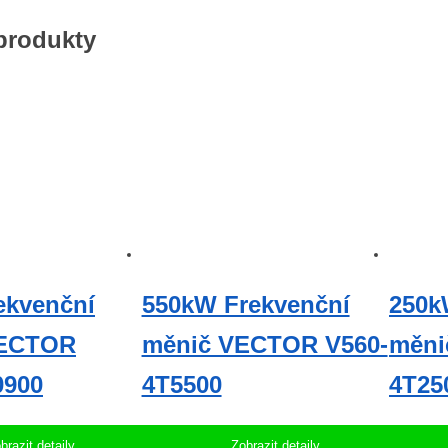
 produkty
ekvenční
550kW Frekvenční
250k
VECTOR
měnič VECTOR V560-
měni
0900
4T5500
4T25
brazit detaily
Zobrazit detaily