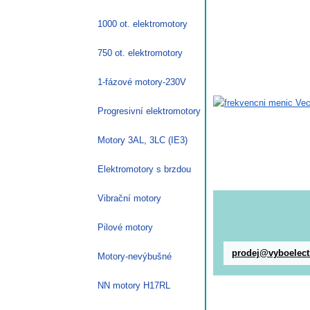
1000 ot. elektromotory
750 ot. elektromotory
1-fázové motory-230V
Progresivní elektromotory
Motory 3AL, 3LC (IE3)
Elektromotory s brzdou
Vibrační motory
Pilové motory
prodej@vyboelect
Motory-nevýbušné
NN motory H17RL