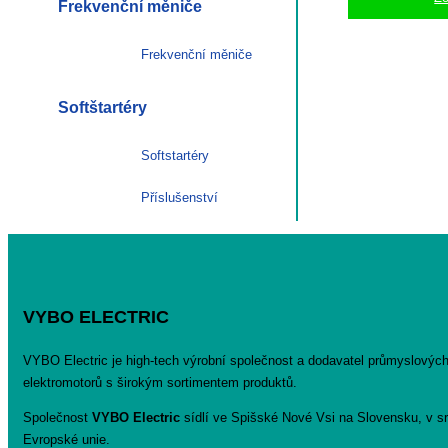
Frekvenční měniče
Frekvenční měniče
Softštartéry
Softstartéry
Příslušenství
VYBO ELECTRIC
VYBO Electric je high-tech výrobní společnost a dodavatel průmyslovýc
elektromotorů s širokým sortimentem produktů.
Společnost
VYBO Electric
sídlí ve Spišské Nové Vsi na Slovensku, v sr
Evropské unie.