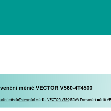
kvenční měnič VECTOR V560-4T4500
romotory
enční měniče
Frekvenční měniče VECTOR V560
450kW Frekvenční měnič V