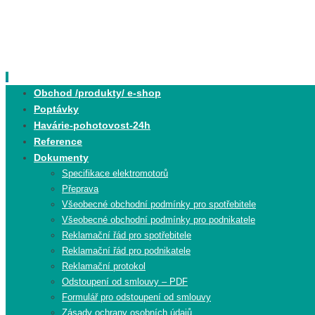
Skip
to
content
Skip
Obchod /produkty/ e-shop
to
Poptávky
content
Havárie-pohotovost-24h
Reference
Dokumenty
Specifikace elektromotorů
Přeprava
Všeobecné obchodní podmínky pro spotřebitele
Všeobecné obchodní podmínky pro podnikatele
Reklamační řád pro spotřebitele
Reklamační řád pro podnikatele
Reklamační protokol
Odstoupení od smlouvy – PDF
Formulář pro odstoupení od smlouvy
Zásady ochrany osobních údajů