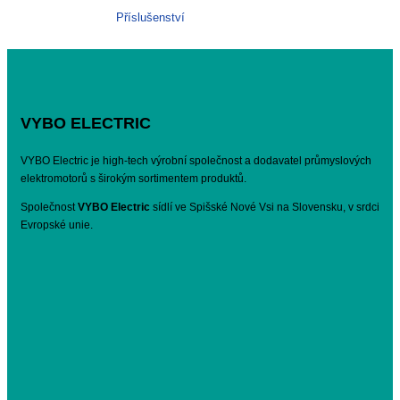
Příslušenství
VYBO ELECTRIC
VYBO Electric je high-tech výrobní společnost a dodavatel průmyslových
elektromotorů s širokým sortimentem produktů.
Společnost
VYBO Electric
sídlí ve Spišské Nové Vsi na Slovensku, v srdci
Evropské unie.