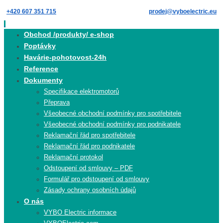
Skip
+420 607 351 715
prodej@vyboelectric.eu
to
content
Skip
Obchod /produkty/ e-shop
to
Poptávky
content
Havárie-pohotovost-24h
Reference
Dokumenty
Specifikace elektromotorů
Přeprava
Všeobecné obchodní podmínky pro spotřebitele
Všeobecné obchodní podmínky pro podnikatele
Reklamační řád pro spotřebitele
Reklamační řád pro podnikatele
Reklamační protokol
Odstoupení od smlouvy – PDF
Formulář pro odstoupení od smlouvy
Zásady ochrany osobních údajů
O nás
VYBO Electric informace