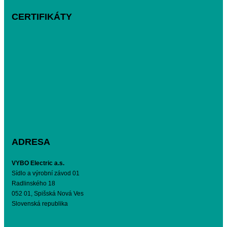
CERTIFIKÁTY
ADRESA
VYBO Electric a.s.
Sídlo a výrobní závod 01
Radlinského 18
052 01, Spišská Nová Ves
Slovenská republika