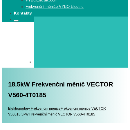
VYBOElectric.com
Frekvenční měniče VYBO Electric
Kontakty
Search
Search
for:
18.5kW Frekvenční měnič VECTOR
V560-4T0185
Elektromotory
Elektromotory
Frekvenční měniče
Frekvenční měniče VECTOR
V560
18.5kW Frekvenční měnič VECTOR V560-4T0185