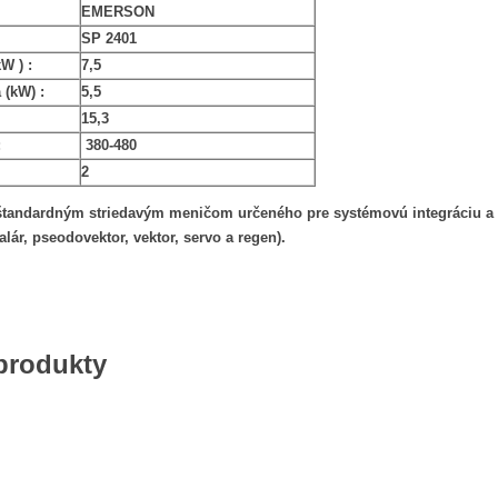
EMERSON
SP 2401
W ) :
7,5
 (kW) :
5,5
15,3
:
380-480
2
 štandardným striedavým meničom určeného pre systémovú integráciu a 
lár, pseodovektor, vektor, servo a regen).
 produkty