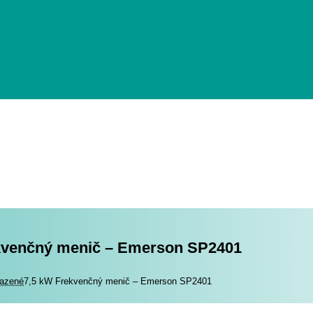
kvenčný menič – Emerson SP2401
romotory
azené
7,5 kW Frekvenčný menič – Emerson SP2401