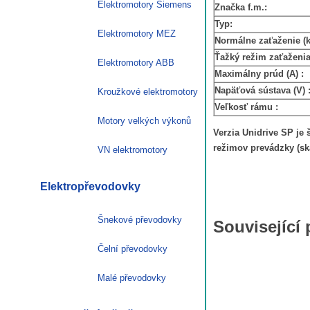
Elektromotory Siemens
Značka f.m.:
Typ:
Elektromotory MEZ
Normálne zaťaženie (k
Ťažký režim zaťaženia
Elektromotory ABB
Maximálny prúd (A) :
Napäťová sústava (V) 
Kroužkové elektromotory
Veľkosť rámu :
Motory velkých výkonů
Verzia Unidrive SP je
režimov prevádzky (ska
VN elektromotory
Elektropřevodovky
Šnekové převodovky
Související
Čelní převodovky
Malé převodovky