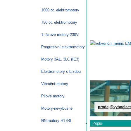
1000 ot. elektromotory
750 ot. elektromotory
1-fázové motory-230V
Progresivní elektromotory
Motory 3AL, 3LC (IE3)
Elektromotory s brzdou
Vibrační motory
Pilové motory
prodej@vyboelect
Motory-nevýbušné
NN motory H17RL
Popis