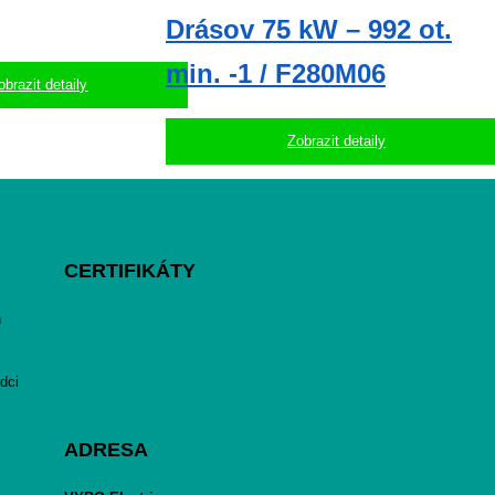
Drásov 75 kW – 992 ot.
min. -1 / F280M06
obrazit detaily
Zobrazit detaily
CERTIFIKÁTY
h
dci
ADRESA