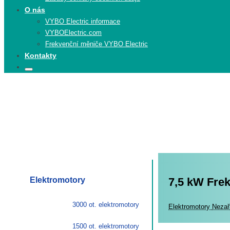
O nás
VYBO Electric informace
VYBOElectric.com
Frekvenční měniče VYBO Electric
Kontakty
Search
Search
for:
Elektromotory
7,5 kW Fre
3000 ot. elektromotory
Elekt
Elektromotory
Nezař
1500 ot. elektromotory