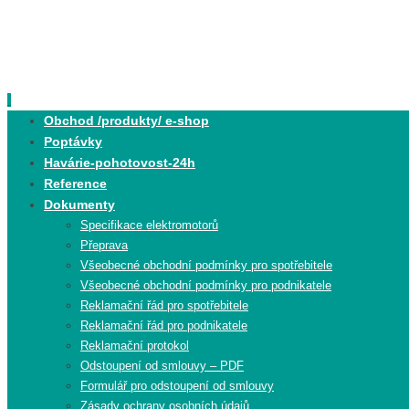
Skip
to
content
Skip
Obchod /produkty/ e-shop
to
Poptávky
content
Havárie-pohotovost-24h
Reference
Dokumenty
Specifikace elektromotorů
Přeprava
Všeobecné obchodní podmínky pro spotřebitele
Všeobecné obchodní podmínky pro podnikatele
Reklamační řád pro spotřebitele
Reklamační řád pro podnikatele
Reklamační protokol
Odstoupení od smlouvy – PDF
Formulář pro odstoupení od smlouvy
Zásady ochrany osobních údajů