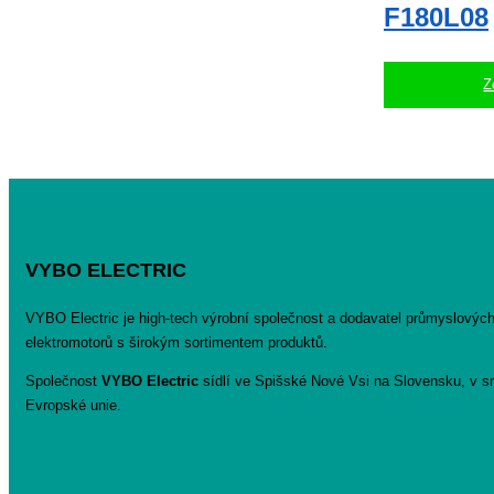
F180L08
Z
VYBO ELECTRIC
VYBO Electric je high-tech výrobní společnost a dodavatel průmyslovýc
elektromotorů s širokým sortimentem produktů.
Společnost
VYBO Electric
sídlí ve Spišské Nové Vsi na Slovensku, v sr
Evropské unie.