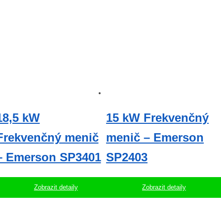
18,5 kW
15 kW Frekvenčný
Frekvenčný menič
menič – Emerson
– Emerson SP3401
SP2403
Zobrazit detaily
Zobrazit detaily