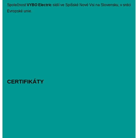
Společnost
VYBO Electric
sídlí ve Spišské Nové Vsi na Slovensku, v srdci
Evropské unie.
CERTIFIKÁTY