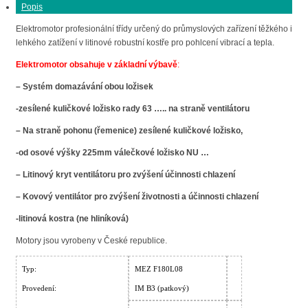
Popis
Elektromotor profesionální třídy určený do průmyslových zařízení těžkého i
lehkého zatížení v litinové robustní kostře pro pohlcení vibrací a tepla.
Elektromotor obsahuje v základní výbavě
:
– Systém domazávání obou ložisek
-zesílené kuličkové ložisko rady 63 ….. na straně ventilátoru
– Na straně pohonu (řemenice) zesílené kuličkové ložisko,
-od osové výšky 225mm válečkové ložisko NU …
– Litinový kryt ventilátoru pro zvýšení účinnosti chlazení
– Kovový ventilátor pro zvýšení životnosti a účinnosti chlazení
-litinová kostra (ne hliníková)
Motory jsou vyrobeny v České republice.
Typ:
MEZ F180L08
Provedení:
IM B3 (patkový)