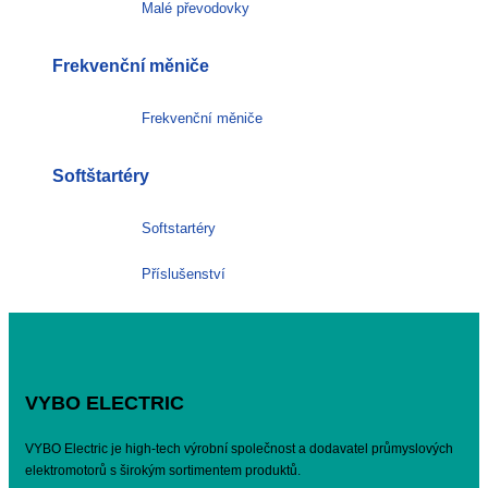
Malé převodovky
Frekvenční měniče
Frekvenční měniče
Softštartéry
Softstartéry
Příslušenství
VYBO ELECTRIC
VYBO Electric je high-tech výrobní společnost a dodavatel průmyslových
elektromotorů s širokým sortimentem produktů.