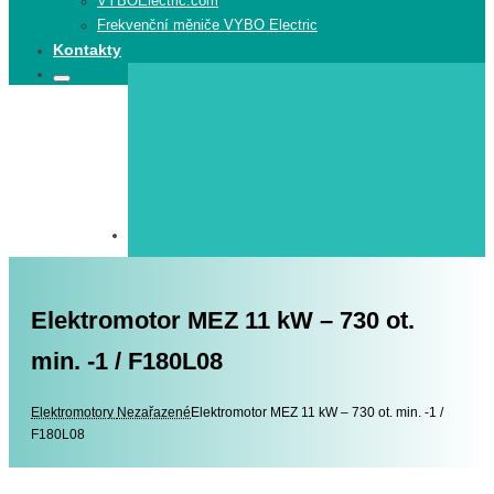
VYBOElectric.com
Frekvenční měniče VYBO Electric
Kontakty
Search
Search
for:
Elektromotor MEZ 11 kW – 730 ot.
min. -1 / F180L08
Elektromotory
Elektromotory
Nezařazené
Elektromotor MEZ 11 kW – 730 ot. min. -1 /
F180L08