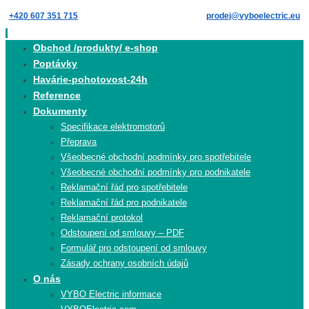
Skip
+420 607 351 715
prodej@vyboelectric.eu
to
content
Skip
Obchod /produkty/ e-shop
to
Poptávky
content
Havárie-pohotovost-24h
Reference
Dokumenty
Specifikace elektromotorů
Přeprava
Všeobecné obchodní podmínky pro spotřebitele
Všeobecné obchodní podmínky pro podnikatele
Reklamační řád pro spotřebitele
Reklamační řád pro podnikatele
Reklamační protokol
Odstoupení od smlouvy – PDF
Formulář pro odstoupení od smlouvy
Zásady ochrany osobních údajů
O nás
VYBO Electric informace