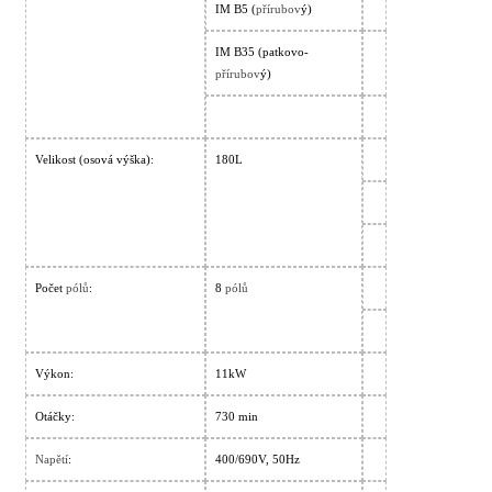
IM B5 (
přírubov
ý)
IM B35 (patkovo-
přírubov
ý)
Velikost (osová výška):
180L
Počet
pólů
:
8
pólů
Výkon:
11kW
Otáčky:
730 min
Napětí
:
400/690V, 50Hz