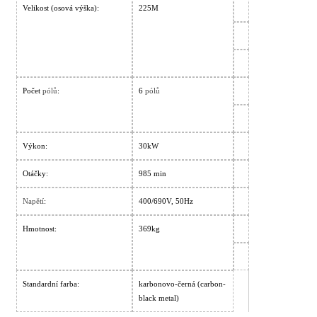
Velikost (osová výška):
225M
Počet
pólů
:
6
pólů
Výkon:
30kW
Otáčky:
985 min
Napětí
:
400/690V, 50Hz
Hmotnost:
369kg
Standardní farba:
karbonovo-černá (carbon-
black metal)