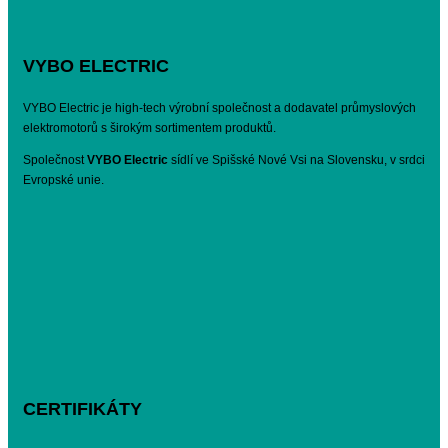
VYBO ELECTRIC
VYBO Electric je high-tech výrobní společnost a dodavatel průmyslových
elektromotorů s širokým sortimentem produktů.
Společnost
VYBO Electric
sídlí ve Spišské Nové Vsi na Slovensku, v srdci
Evropské unie.
CERTIFIKÁTY