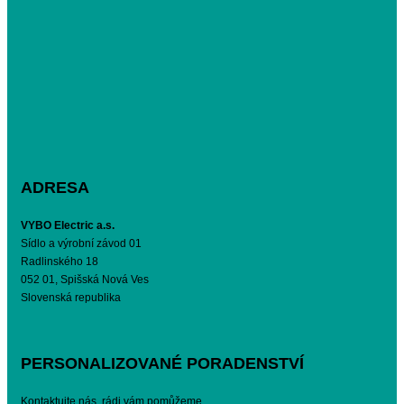
ADRESA
VYBO Electric a.s.
Sídlo a výrobní závod 01
Radlinského 18
052 01, Spišská Nová Ves
Slovenská republika
PERSONALIZOVANÉ PORADENSTVÍ
Kontaktujte nás, rádi vám pomůžeme.