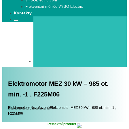
VYBOElectric.com
Frekvenční měniče VYBO Electric
Kontakty
Search
Search
for:
Elektromotor MEZ 30 kW – 985 ot.
min. -1 , F225M06
Elektromotory
Elektromotory
Nezařazené
Elektromotor MEZ 30 kW – 985 ot. min. -1 ,
F225M06
Perfektní produkt