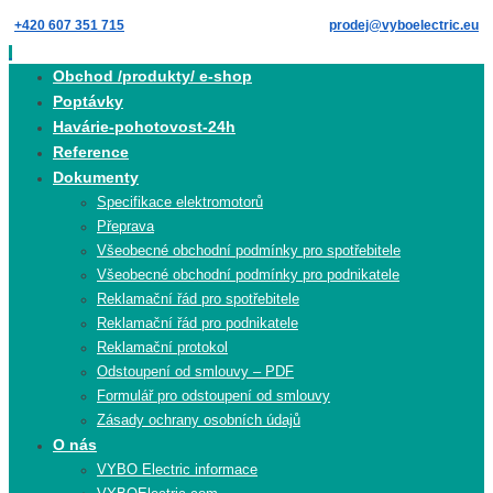
Skip
+420 607 351 715
prodej@vyboelectric.eu
to
content
Skip
Obchod /produkty/ e-shop
to
Poptávky
content
Havárie-pohotovost-24h
Reference
Dokumenty
Specifikace elektromotorů
Přeprava
Všeobecné obchodní podmínky pro spotřebitele
Všeobecné obchodní podmínky pro podnikatele
Reklamační řád pro spotřebitele
Reklamační řád pro podnikatele
Reklamační protokol
Odstoupení od smlouvy – PDF
Formulář pro odstoupení od smlouvy
Zásady ochrany osobních údajů
O nás
VYBO Electric informace