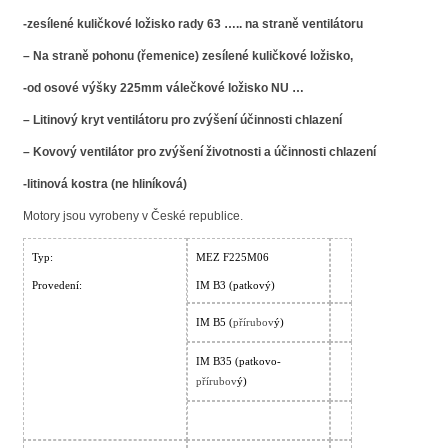
-zesílené kuličkové ložisko rady 63 ….. na straně ventilátoru
– Na straně pohonu (řemenice) zesílené kuličkové ložisko,
-od osové výšky 225mm válečkové ložisko NU …
– Litinový kryt ventilátoru pro zvýšení účinnosti chlazení
– Kovový ventilátor pro zvýšení životnosti a účinnosti chlazení
-litinová kostra (ne hliníková)
Motory jsou vyrobeny v České republice.
Typ:
MEZ F225M06
Provedení:
IM B3 (patkový)
IM B5 (
přírubov
ý)
IM B35 (patkovo-
přírubov
ý)