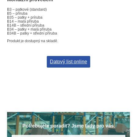
B3 – patkové (standard)
B5 – příruba
B35 – patky + príruba
B14 – malá příruba
B14B – střední příruba
B34 – patky + malá příruba
B34B – patky + střední příruba
Produkt je dostupný na skladě.
Datový list online
Potřebujete poradit? Jsme tady pro vás.