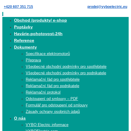
Skip
+420 607 351 715
prodej@vyboelectric.eu
to
content
Skip
Obchod /produkty/ e-shop
to
Poptávky
content
Havárie-pohotovost-24h
Reference
Dokumenty
Specifikace elektromotorů
Přeprava
Všeobecné obchodní podmínky pro spotřebitele
Všeobecné obchodní podmínky pro podnikatele
Reklamační řád pro spotřebitele
Reklamační řád pro podnikatele
Reklamační protokol
Odstoupení od smlouvy – PDF
Formulář pro odstoupení od smlouvy
Zásady ochrany osobních údajů
O nás
VYBO Electric informace