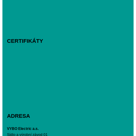
CERTIFIKÁTY
ADRESA
VYBO Electric a.s.
Sídlo a výrobní závod 01