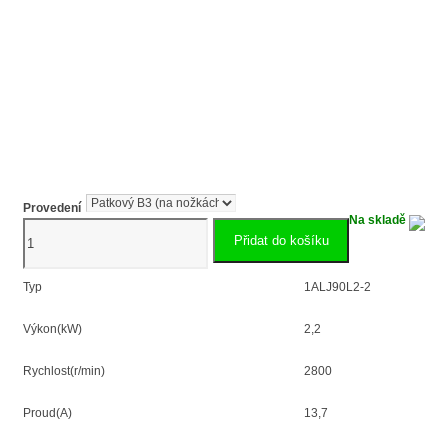
Provedení
Na skladě
2,2kW
Přidat do košíku
jednofázový
elektromotor
1ALJ90L2-
Typ
1ALJ90L2-2
2
množství
Výkon(kW)
2,2
Rychlost(r/min)
2800
Proud(A)
13,7