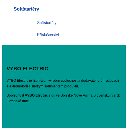
Softštartéry
Softstartéry
Příslušenství
VYBO ELECTRIC
VYBO Electric je high-tech výrobní společnost a dodavatel průmyslových
elektromotorů s širokým sortimentem produktů.
Společnost
VYBO Electric
sídlí ve Spišské Nové Vsi na Slovensku, v srdci
Evropské unie.