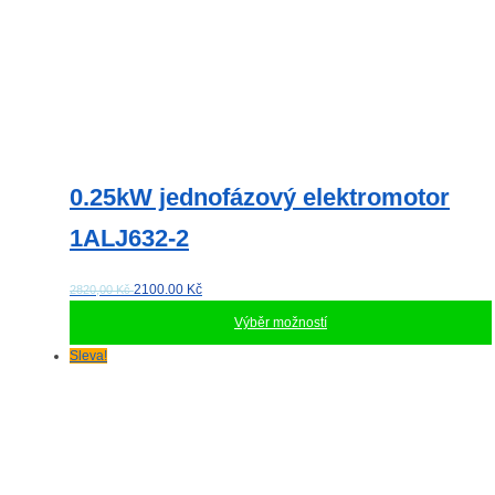
0.25kW jednofázový elektromotor
1ALJ632-2
2100.00
Kč
2820,00 Kč
Výběr možností
Tento
Sleva!
produkt
má
více
variant.
Možnosti
lze