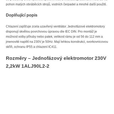
pohon malých obráběcích strojů, vodních čerpadel a mnohé další použití.
Doplňující popis
Chlazení zajišťuje zcela uzavřený ventilátor. Jednofázové elektromotory
disponují skvělou povrchovou úpravou dle IEC DIN. Pro montáž je
možnost volby příruby nebo patek, velikost rámu je od 56 do 112 mm a
jmenovité napětí na 230V je 50Hz. Mají lehkou konstrukci, svorkovnicovou
skříň, ochranu IP55 a chlazení IC411.
Rozměry – Jednofázový elektromotor 230V
2,2kW 1ALJ90L2-2