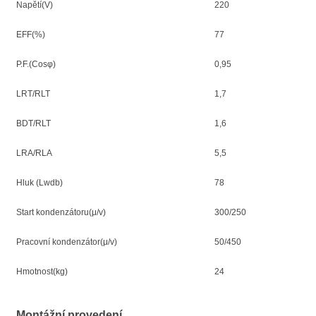
Napětí(V)
220
EFF(%)
77
P.F.(Cosφ)
0,95
LRT/RLT
1,7
BDT/RLT
1,6
LRA/RLA
5,5
Hluk (Lwdb)
78
Start kondenzátoru(μ/v)
300/250
Pracovní kondenzátor(μ/v)
50/450
Hmotnost(kg)
24
Montážní provedení