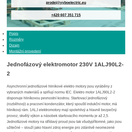
prodej@vyboelectric.eu
+420 607 351 715
Popis
Rozměry
Dizajn
Montážní provedení
Jednofázový elektromotor 230V 1ALJ90L2-
2
Asynchronní jednofázové hliníkové elektro motory jsou vyráběny z
vybraných materiálů a splňují normu IEC. Elektro motor 1ALJ90L2-2
disponuje hliníkovou pevnostní kostrou. Startovací jednofázový
(rozběhový) a pracovní kondenzátor, který spouští indukční motor, má
hliníkový rám. 1ALJ elektromotory mají spolehlivý a hlavně bezpečný
provoz, skvělý výkon a násobek startovacího momentu je až 2,5.
Jednofázové motory na střídavý proud jsou tak všudypřítomné, jako jsou
užitečné – slouží jako hlavní zdroj energie pro zdánlivě neomezené