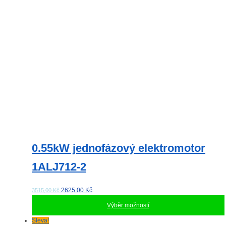
vybrat
na
stránce
produktu
0.55kW jednofázový elektromotor
1ALJ712-2
2625.00
Kč
3515,00 Kč
Výběr možností
Tento
Sleva!