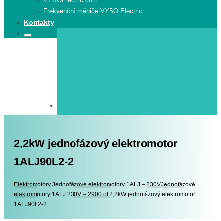
VYBOElectric.com
Frekvenční měniče VYBO Electric
Kontakty
Search
Search
for:
2,2kW jednofázový elektromotor
1ALJ90L2-2
Elektromotory
Elektromotory
Jednofázové elektromotory 1ALJ – 230V
Jednofázové
elektromotory 1ALJ 230V – 2900 ot.
2,2kW jednofázový elektromotor
1ALJ90L2-2