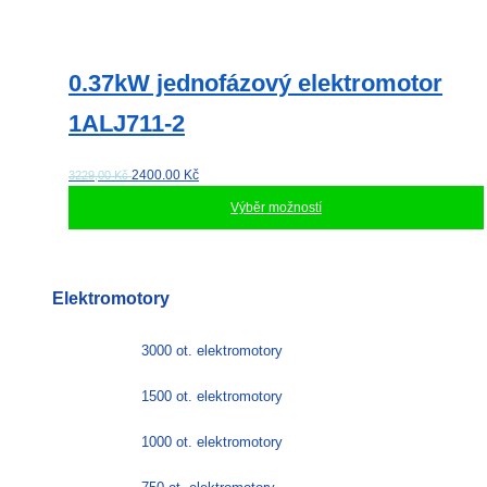
0.37kW jednofázový elektromotor
1ALJ711-2
2400.00
Kč
3229,00 Kč
Výběr možností
Tento
produkt
má
Elektromotory
více
variant.
Možnosti
3000 ot. elektromotory
lze
vybrat
1500 ot. elektromotory
na
stránce
1000 ot. elektromotory
produktu