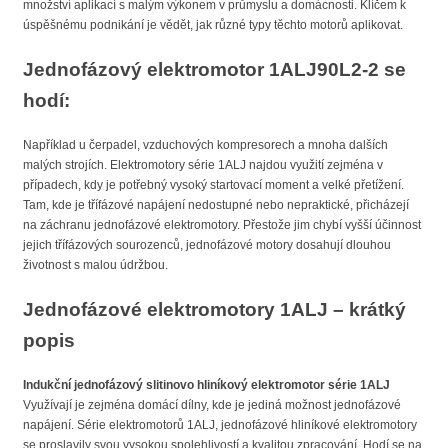
množství aplikací s malým výkonem v průmyslu a domácnosti. Klíčem k
úspěšnému podnikání je vědět, jak různé typy těchto motorů aplikovat.
Jednofázový elektromotor 1ALJ90L2-2 se
hodí:
Například u čerpadel, vzduchových kompresorech a mnoha dalších
malých strojích. Elektromotory série 1ALJ najdou využití zejména v
případech, kdy je potřebný vysoký startovací moment a velké přetížení.
Tam, kde je třífázové napájení nedostupné nebo nepraktické, přicházejí
na záchranu jednofázové elektromotory. Přestože jim chybí vyšší účinnost
jejich třífázových sourozenců, jednofázové motory dosahují dlouhou
životnost s malou údržbou.
Jednofázové elektromotory 1ALJ – krátký
popis
Indukční jednofázový slitinovo hliníkový elektromotor série 1ALJ
Využívají je zejména domácí dílny, kde je jediná možnost jednofázové
napájení. Série elektromotorů 1ALJ, jednofázové hliníkové elektromotory
se proslavily svou vysokou spolehlivostí a kvalitou zpracování. Hodí se na