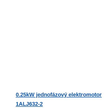
více
variant.
Možnosti
lze
vybrat
na
stránce
produktu
0.25kW jednofázový elektromotor
1ALJ632-2