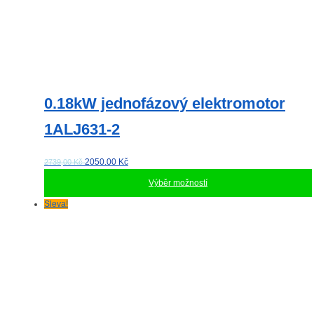
0.18kW jednofázový elektromotor
1ALJ631-2
2050.00
Kč
2739,00 Kč
Výběr možností
Tento
Sleva!
produkt
má
více
variant.
Možnosti
lze
vybrat