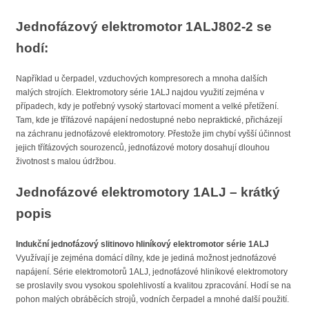
Jednofázový elektromotor 1ALJ802-2 se
hodí:
Například u čerpadel, vzduchových kompresorech a mnoha dalších
malých strojích. Elektromotory série 1ALJ najdou využití zejména v
případech, kdy je potřebný vysoký startovací moment a velké přetížení.
Tam, kde je třífázové napájení nedostupné nebo nepraktické, přicházejí
na záchranu jednofázové elektromotory. Přestože jim chybí vyšší účinnost
jejich třífázových sourozenců, jednofázové motory dosahují dlouhou
životnost s malou údržbou.
Jednofázové elektromotory 1ALJ – krátký
popis
Indukční jednofázový slitinovo hliníkový elektromotor série 1ALJ
Využívají je zejména domácí dílny, kde je jediná možnost jednofázové
napájení. Série elektromotorů 1ALJ, jednofázové hliníkové elektromotory
se proslavily svou vysokou spolehlivostí a kvalitou zpracování. Hodí se na
pohon malých obráběcích strojů, vodních čerpadel a mnohé další použití.