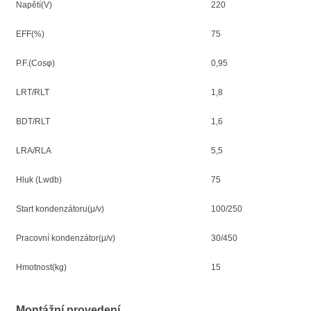
Napětí(V)
220
EFF(%)
75
P.F.(Cosφ)
0,95
LRT/RLT
1,8
BDT/RLT
1,6
LRA/RLA
5,5
Hluk (Lwdb)
75
Start kondenzátoru(μ/v)
100/250
Pracovní kondenzátor(μ/v)
30/450
Hmotnost(kg)
15
Montážní provedení