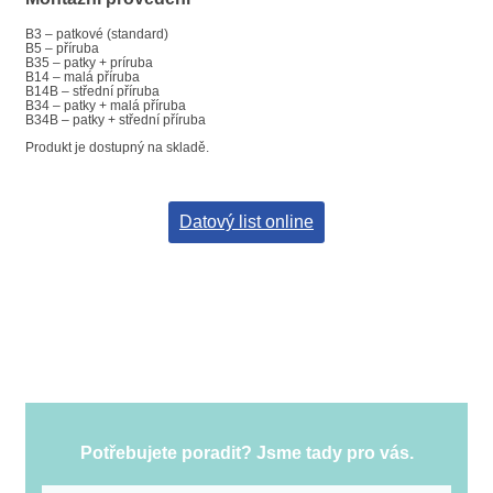
B3 – patkové (standard)
B5 – příruba
B35 – patky + príruba
B14 – malá příruba
B14B – střední příruba
B34 – patky + malá příruba
B34B – patky + střední příruba
Produkt je dostupný na skladě.
Datový list online
Potřebujete poradit? Jsme tady pro vás.