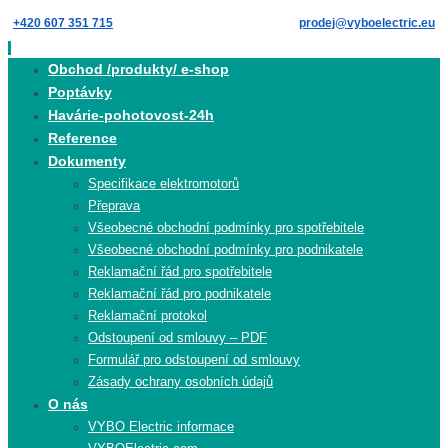
Skip
+420 607 351 715
prodej@vyboelectric.eu
to
content
Skip
Obchod /produkty/ e-shop
to
Poptávky
content
Havárie-pohotovost-24h
Reference
Dokumenty
Specifikace elektromotorů
Přeprava
Všeobecné obchodní podmínky pro spotřebitele
Všeobecné obchodní podmínky pro podnikatele
Reklamační řád pro spotřebitele
Reklamační řád pro podnikatele
Reklamační protokol
Odstoupení od smlouvy – PDF
Formulář pro odstoupení od smlouvy
Zásady ochrany osobních údajů
O nás
VYBO Electric informace