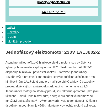
prodej@vyboelectric.eu
+420 607 351 715
Popis
Rozměry
Dizajn
Montážní provedení
Jednofázový elektromotor 230V 1ALJ802-2
Asynchronní jednofázové hliníkové elektro motory jsou vyráběny z
vybraných materiálů a splňují normu IEC. Elektro motor 1ALJ802-2
disponuje hliníkovou pevnostní kostrou. Startovací jednofázový
(rozběhový) a pracovní kondenzátor, který spouští indukční motor, má
hliníkový rám. 1ALJ elektromotory mají spolehlivý a hlavně bezpečný
provoz, skvělý výkon a násobek startovacího momentu je až 2,5.
Jednofázové motory na střídavý proud jsou tak všudypřítomné, jako jsou
užitečné – slouží jako hlavní zdroj energie pro zdánlivě neomezené
množství aplikací s malým výkonem v průmyslu a domácnosti. Klíčem k
úspěšnému podnikání je vědět, jak různé typy těchto motorů aplikovat.