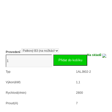
Provedení
Na skladě
1.1kW
Přidat do košíku
jednofázový
elektromotor
1ALJ802-
Typ
1ALJ802-2
2
množství
Výkon(kW)
1,1
Rychlost(r/min)
2800
Proud(A)
7