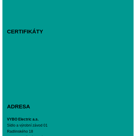
CERTIFIKÁTY
ADRESA
VYBO Electric a.s.
Sídlo a výrobní závod 01
Radlinského 18