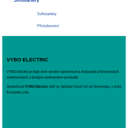
Softštartéry
Softstartéry
Příslušenství
VYBO ELECTRIC
VYBO Electric je high-tech výrobní společnost a dodavatel průmyslových
elektromotorů s širokým sortimentem produktů.
Společnost
VYBO Electric
sídlí ve Spišské Nové Vsi na Slovensku, v srdci
Evropské unie.