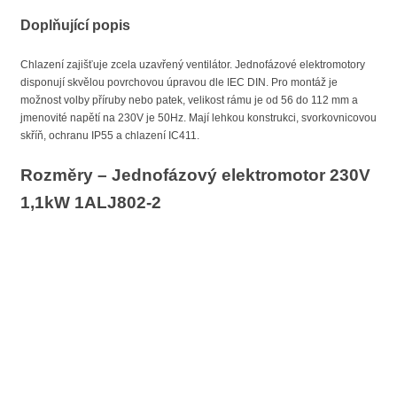
Doplňující popis
Chlazení zajišťuje zcela uzavřený ventilátor. Jednofázové elektromotory
disponují skvělou povrchovou úpravou dle IEC DIN. Pro montáž je
možnost volby příruby nebo patek, velikost rámu je od 56 do 112 mm a
jmenovité napětí na 230V je 50Hz. Mají lehkou konstrukci, svorkovnicovou
skříň, ochranu IP55 a chlazení IC411.
Rozměry – Jednofázový elektromotor 230V
1,1kW 1ALJ802-2