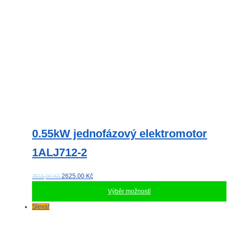
na
stránce
produktu
0.55kW jednofázový elektromotor
1ALJ712-2
2625.00
Kč
3515,00 Kč
Výběr možností
Tento
Sleva!
produkt
má