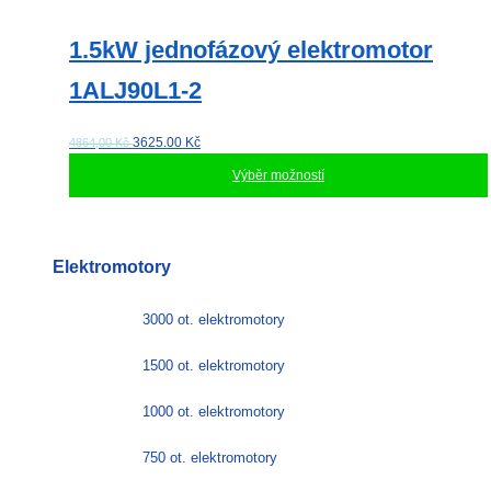
1.5kW jednofázový elektromotor
1ALJ90L1-2
3625.00
Kč
4864,00 Kč
Výběr možností
Tento
produkt
má
Elektromotory
více
variant.
Možnosti
3000 ot. elektromotory
lze
vybrat
1500 ot. elektromotory
na
stránce
1000 ot. elektromotory
produktu
750 ot. elektromotory