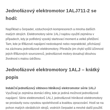
Jednofázový elektromotor 1ALJ711-2 se
hodí:
Například u čerpadel, vzduchových kompresorech a mnoha dalších
malých strojích. Elektromotory série 1ALJ najdou využití zejména v
případech, kdy je potřebný vysoký startovací moment a velké přetížení.
Tam, kde je třífázové napájení nedostupné nebo nepraktické, přicházejí
na záchranu jednofázové elektromotory. Přestože jim chybí vyšší účinnost
jejich třífázových sourozenců, jednofázové motory dosahují dlouhou
životnost s malou údržbou.
Jednofázové elektromotory 1ALJ – krátký
popis
Indukční jednofázový slitinovo hliníkový elektromotor série 1ALJ
Využívají je zejména domácí dílny, kde je jediná možnost jednofázové
napájení. Série elektromotorů 1ALJ, jednofázové hliníkové elektromotory
se proslavily svou vysokou spolehlivostí a kvalitou zpracování. Hodí se na
pohon malých obráběcích strojů, vodních čerpadel a mnohé další použití.