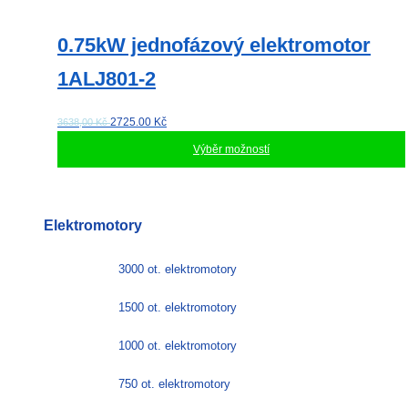
0.75kW jednofázový elektromotor
1ALJ801-2
2725.00
Kč
3638,00 Kč
Výběr možností
Tento
produkt
má
Elektromotory
více
variant.
Možnosti
3000 ot. elektromotory
lze
vybrat
1500 ot. elektromotory
na
stránce
1000 ot. elektromotory
produktu
750 ot. elektromotory