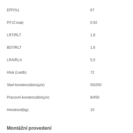
EFF(%)
67
P.F.(Cosφ)
0,92
LRT/RLT
1,8
BDT/RLT
1,6
LRA/RLA
5,5
Hluk (Lwdb)
72
Start kondenzátoru(μ/v)
50/250
Pracovní kondenzátor(μ/v)
8/450
Hmotnost(kg)
10
Montážní provedení