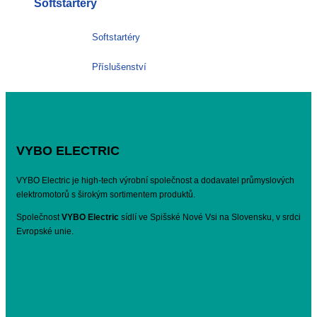
Softštartéry
Softstartéry
Příslušenství
VYBO ELECTRIC
VYBO Electric je high-tech výrobní společnost a dodavatel průmyslových
elektromotorů s širokým sortimentem produktů.
Společnost
VYBO Electric
sídlí ve Spišské Nové Vsi na Slovensku, v srdci
Evropské unie.