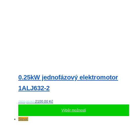
na
stránce
produktu
0.25kW jednofázový elektromotor
1ALJ632-2
2100.00
Kč
2820,00 Kč
Výběr možností
Tento
Sleva!
produkt