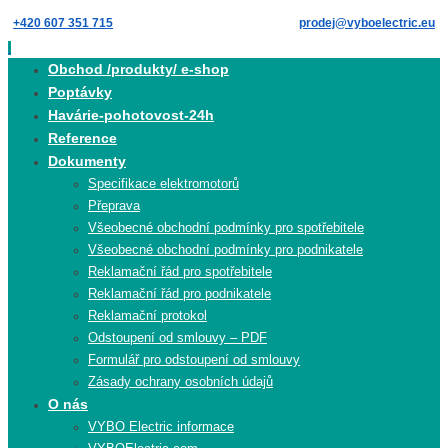
Skip
+420 607 351 715
prodej@vyboelectric.eu
to
content
Skip
Obchod /produkty/ e-shop
to
Poptávky
content
Havárie-pohotovost-24h
Reference
Dokumenty
Specifikace elektromotorů
Přeprava
Všeobecné obchodní podmínky pro spotřebitele
Všeobecné obchodní podmínky pro podnikatele
Reklamační řád pro spotřebitele
Reklamační řád pro podnikatele
Reklamační protokol
Odstoupení od smlouvy – PDF
Formulář pro odstoupení od smlouvy
Zásady ochrany osobních údajů
O nás
VYBO Electric informace