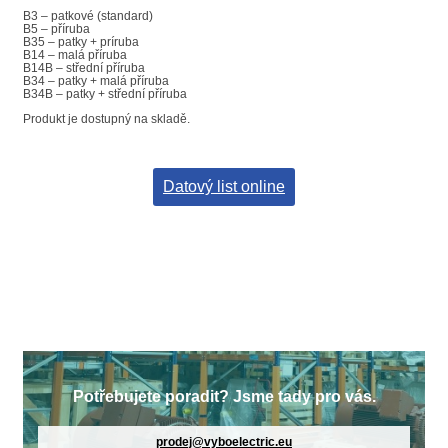
B3 – patkové (standard)
B5 – příruba
B35 – patky + príruba
B14 – malá příruba
B14B – střední příruba
B34 – patky + malá příruba
B34B – patky + střední příruba
Produkt je dostupný na skladě.
Datový list online
Potřebujete poradit? Jsme tady pro vás.
prodej@vyboelectric.eu