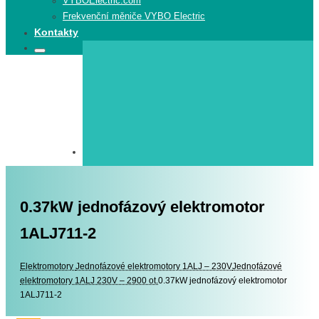
VYBOElectric.com
Frekvenční měniče VYBO Electric
Kontakty
Search
Search
for:
0.37kW jednofázový elektromotor
1ALJ711-2
Elektromotory
Elektromotory
Jednofázové elektromotory 1ALJ – 230V
Jednofázové
elektromotory 1ALJ 230V – 2900 ot.
0.37kW jednofázový elektromotor
1ALJ711-2