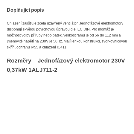
Doplňující popis
Chlazení zajišťuje zcela uzavřený ventilátor. Jednofázové elektromotory
disponují skvělou povrchovou úpravou dle IEC DIN. Pro montáž je
možnost volby příruby nebo patek, velikost rámu je od 56 do 112 mm a
jmenovité napětí na 230V je 50Hz. Mají lehkou konstrukci, svorkovnicovou
skříň, ochranu IP55 a chlazení IC411.
Rozměry – Jednofázový elektromotor 230V
0,37kW 1ALJ711-2