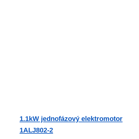
má
více
variant.
Možnosti
lze
vybrat
na
stránce
produktu
1.1kW jednofázový elektromotor
1ALJ802-2