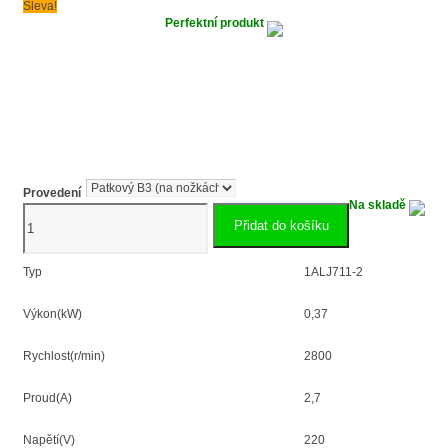
Sleva!
Perfektní produkt
Provedení
Na skladě
0.37kW
Přidat do košíku
jednofázový
elektromotor
1ALJ711-
Typ
1ALJ711-2
2
množství
Výkon(kW)
0,37
Rychlost(r/min)
2800
Proud(A)
2,7
Napětí(V)
220