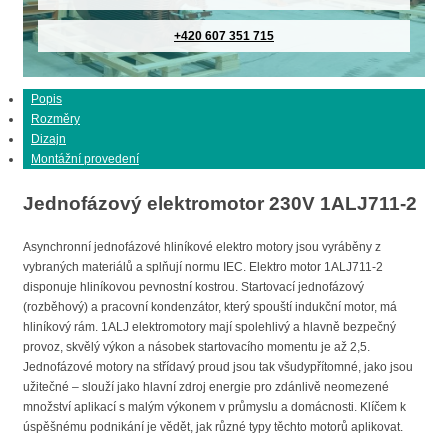
+420 607 351 715
Popis
Rozměry
Dizajn
Montážní provedení
Jednofázový elektromotor 230V 1ALJ711-2
Asynchronní jednofázové hliníkové elektro motory jsou vyráběny z
vybraných materiálů a splňují normu IEC. Elektro motor 1ALJ711-2
disponuje hliníkovou pevnostní kostrou. Startovací jednofázový
(rozběhový) a pracovní kondenzátor, který spouští indukční motor, má
hliníkový rám. 1ALJ elektromotory mají spolehlivý a hlavně bezpečný
provoz, skvělý výkon a násobek startovacího momentu je až 2,5.
Jednofázové motory na střídavý proud jsou tak všudypřítomné, jako jsou
užitečné – slouží jako hlavní zdroj energie pro zdánlivě neomezené
množství aplikací s malým výkonem v průmyslu a domácnosti. Klíčem k
úspěšnému podnikání je vědět, jak různé typy těchto motorů aplikovat.