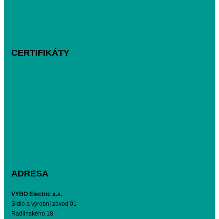
CERTIFIKÁTY
ADRESA
VYBO Electric a.s.
Sídlo a výrobní závod 01
Radlinského 18