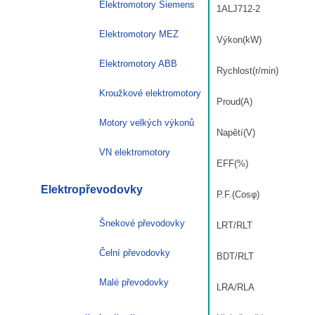
Elektromotory Siemens
1ALJ712-2
množství
Elektromotory MEZ
Výkon(kW)
Elektromotory ABB
Rychlost(r/min)
Kroužkové elektromotory
Proud(A)
Motory velkých výkonů
Napětí(V)
VN elektromotory
EFF(%)
Elektropřevodovky
P.F.(Cosφ)
Šnekové převodovky
LRT/RLT
Čelní převodovky
BDT/RLT
Malé převodovky
LRA/RLA