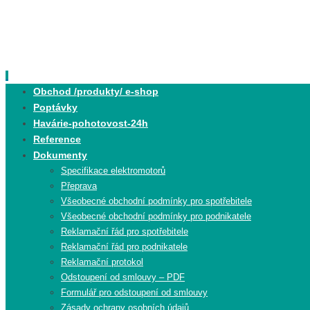
Skip
to
content
Skip
Obchod /produkty/ e-shop
to
Poptávky
content
Havárie-pohotovost-24h
Reference
Dokumenty
Specifikace elektromotorů
Přeprava
Všeobecné obchodní podmínky pro spotřebitele
Všeobecné obchodní podmínky pro podnikatele
Reklamační řád pro spotřebitele
Reklamační řád pro podnikatele
Reklamační protokol
Odstoupení od smlouvy – PDF
Formulář pro odstoupení od smlouvy
Zásady ochrany osobních údajů