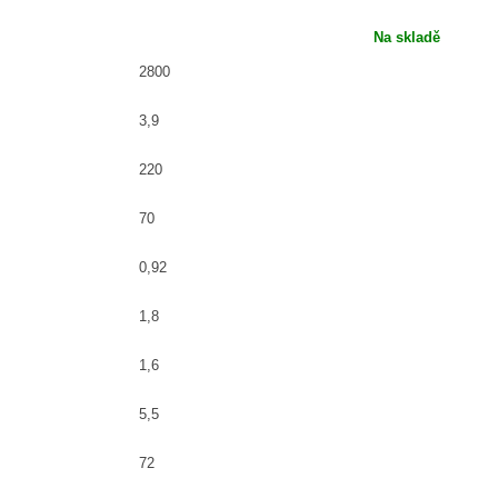
Na skladě
2800
3,9
220
70
0,92
1,8
1,6
5,5
72