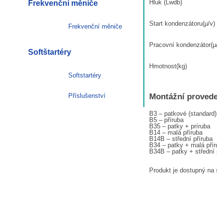
Hluk (Lwdb)
Frekvenční měniče
Start kondenzátoru(μ/v)
Frekvenční měniče
Pracovní kondenzátor(μ
Softštartéry
Hmotnost(kg)
Softstartéry
Příslušenství
Montážní provede
B3 – patkové (standard)
B5 – příruba
B35 – patky + príruba
B14 – malá příruba
B14B – střední příruba
B34 – patky + malá přír
B34B – patky + střední 
Produkt je dostupný na 