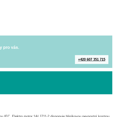
y pro vás.
+420 607 351 715
mu IEC. Elektro motor 1ALJ711-2 disponuje hliníkovou pevnostní kostrou.