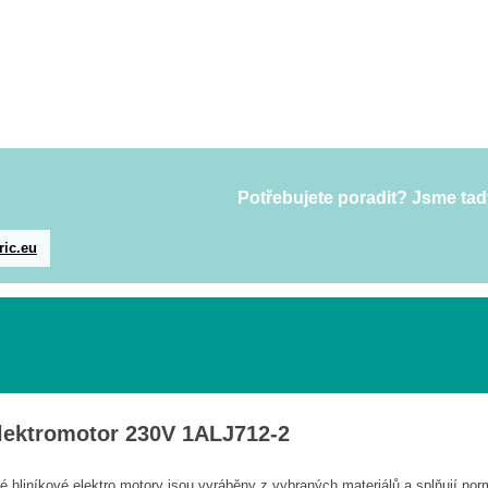
Potřebujete poradit? Jsme tad
ric.eu
lektromotor 230V 1ALJ712-2
 hliníkové elektro motory jsou vyráběny z vybraných materiálů a splňují nor