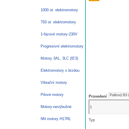
1000 ot. elektromotory
750 ot. elektromotory
1-fázové motory-230V
Progresivní elektromotory
Motory 3AL, 3LC (IE3)
Elektromotory s brzdou
Vibrační motory
Pilové motory
Provedení
0.55kW
Motory-nevýbušné
jednofázový
elektromotor
NN motory H17RL
Typ
1ALJ712-
2