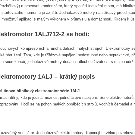
(rozběhový) a pracovní kondenzátor, který spouští indukční motor, má hliník
startovacího momentu je až 2,5. Jednofázové motory na střídavý proud jsou t
 množství aplikací s malým výkonem v průmyslu a domácnosti. Klíčem k úspě
lektromotor 1ALJ712-2 se hodí:
zduchových kompresorech a mnoha dalších malých strojích. Elektromotory sé
ké přetížení. Tam, kde je třífázové napájení nedostupné nebo nepraktické, p
vých sourozenců, jednofázové motory dosahují dlouhou životnost s malou údrž
lektromotory 1ALJ – krátký popis
litinovo hliníkový elektromotor série 1ALJ
mácí dílny, kde je jediná možnost jednofázové napájení. Série elektromotorů
u zpracování. Hodí se na pohon malých obráběcích strojů, vodních čerpadel a 
a uzavřený ventilátor. Jednofázové elektromotory disponují skvělou povrchov