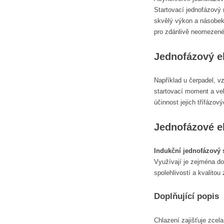
Startovací jednofázový 
skvělý výkon a násobek 
pro zdánlivě neomezené
Jednofázový e
Například u čerpadel, v
startovací moment a vel
účinnost jejich třífázo
Jednofázové e
Indukční jednofázový s
Využívají je zejména do
spolehlivostí a kvalito
Doplňující popis
Chlazení zajišťuje zcel