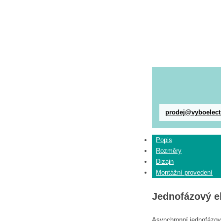
prodej@vyboelect
Popis
Rozměry
Dizajn
Montážní provedení
Jednofázový e
Asynchronní jednofázové