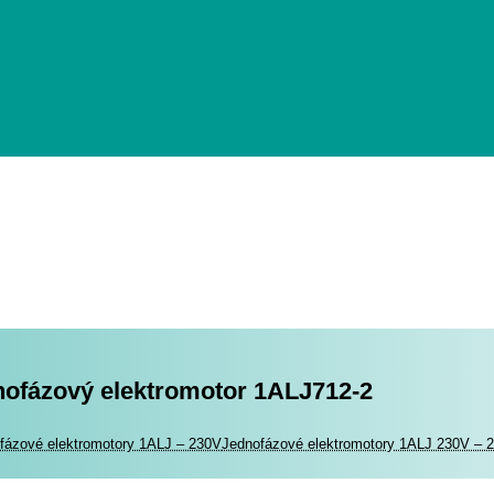
nofázový elektromotor 1ALJ712-2
romotory
fázové elektromotory 1ALJ – 230V
Jednofázové elektromotory 1ALJ 230V – 2