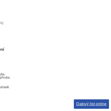
/v)
ní
uba
příruba
skladě.
Datový list online