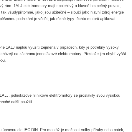
ový rám. 1ALJ elektromotory mají spolehlivý a hlavně bezpečný provoz,
ak všudypřítomné, jako jsou užitečné – slouží jako hlavní zdroj energie
šnému podnikání je vědět, jak různé typy těchto motorů aplikovat.
rie 1ALJ najdou využití zejména v případech, kdy je potřebný vysoký
řicházejí na záchranu jednofázové elektromotory. Přestože jim chybí vyšší
bou.
 1ALJ, jednofázové hliníkové elektromotory se proslavily svou vysokou
mnohé další použití.
ou úpravou dle IEC DIN. Pro montáž je možnost volby příruby nebo patek,