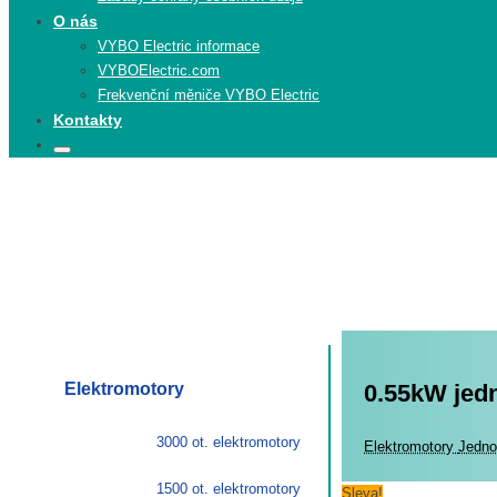
O nás
VYBO Electric informace
VYBOElectric.com
Frekvenční měniče VYBO Electric
Kontakty
Search
Search
for:
Elektromotory
0.55kW jed
3000 ot. elektromotory
Elekt
Elektromotory
Jedno
1500 ot. elektromotory
Sleva!