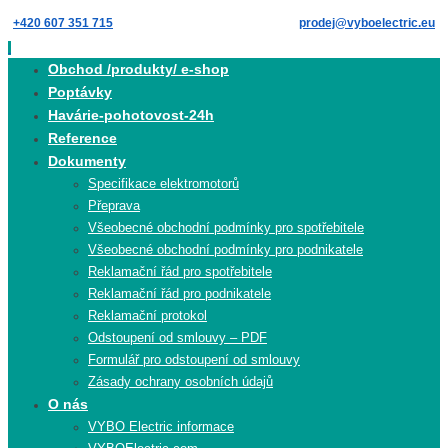
Skip
+420 607 351 715
prodej@vyboelectric.eu
to
content
Skip
Obchod /produkty/ e-shop
to
Poptávky
content
Havárie-pohotovost-24h
Reference
Dokumenty
Specifikace elektromotorů
Přeprava
Všeobecné obchodní podmínky pro spotřebitele
Všeobecné obchodní podmínky pro podnikatele
Reklamační řád pro spotřebitele
Reklamační řád pro podnikatele
Reklamační protokol
Odstoupení od smlouvy – PDF
Formulář pro odstoupení od smlouvy
Zásady ochrany osobních údajů
O nás
VYBO Electric informace