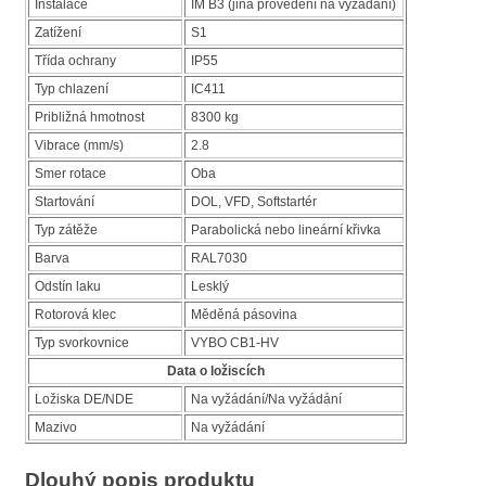
Instalace
IM B3 (jiná provedení na vyžádání)
Zatížení
S1
Třída ochrany
IP55
Typ chlazení
IC411
Približná hmotnost
8300 kg
Vibrace (mm/s)
2.8
Smer rotace
Oba
Startování
DOL, VFD, Softstartér
Typ zátěže
Parabolická nebo lineární křivka
Barva
RAL7030
Odstín laku
Lesklý
Rotorová klec
Měděná pásovina
Typ svorkovnice
VYBO CB1-HV
Data o ložiscích
Ložiska DE/NDE
Na vyžádání/Na vyžádání
Mazivo
Na vyžádání
Dlouhý popis produktu