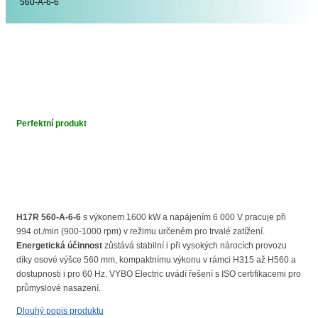
560-A-6-6
Perfektní produkt
H17R 560-A-6-6
s výkonem 1600 kW a napájením 6 000 V pracuje při
994 ot./min (900-1000 rpm) v režimu určeném pro trvalé zatížení.
Energetická účinnost
zůstává stabilní i při vysokých nárocích provozu
díky osové výšce 560 mm, kompaktnímu výkonu v rámci H315 až H560 a
dostupnosti i pro 60 Hz. VYBO Electric uvádí řešení s ISO certifikacemi pro
průmyslové nasazení.
Dlouhý popis produktu