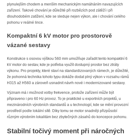
plynulejším chodem a menším mechanickým namáháním navazujících
zařízení. Takové chování je důležité při rozbězích pod zátěží i při
dlouhodobém zatížení, kde se sleduje nejen výkon, ale i chování celého
pohonu v reálné lince.
Kompaktní 6 kV motor pro prostorově
vázané sestavy
Konstrukce s osovou výškou 560 mm umožňuje zařadit tento kompaktní 6
kV motor do sestav, kde je potřeba využít dostupný prostor bez ztráty
výkonu. Pro projekty, které staví na standardizovaných rámech, je důležité,
že pohonná technika tohoto typu dokáže dodat plný výkon v rozsahu rámů
H315 až H560 a zároveň usnadnit návrh nové i modernizované sestavy.
Význam má i možnost volby frekvence, protože zařízení může být
připraveno i pro 60 Hz provoz. To je praktické u exportních projektů, u
mezinárodních výrobních standardů a u technologií, kde se mění provozní
prostředí podle lokální sítě. Díky tomu se motor snadněji přizpůsobí
různým výrobním lokalitám bez zbytečných zásahů do koncepce pohonu.
Stabilní točivý moment při náročných