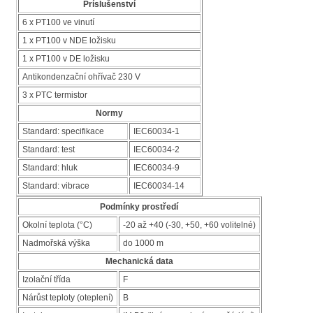
Príslušenství
6 x PT100 ve vinutí
1 x PT100 v NDE ložisku
1 x PT100 v DE ložisku
Antikondenzační ohřívač 230 V
3 x PTC termistor
Normy
Standard: specifikace
IEC60034-1
Standard: test
IEC60034-2
Standard: hluk
IEC60034-9
Standard: vibrace
IEC60034-14
Podmínky prostředí
Okolní teplota (°C)
-20 až +40 (-30, +50, +60 volitelné)
Nadmořská výška
do 1000 m
Mechanická data
Izolační třída
F
Nárůst teploty (oteplení)
B