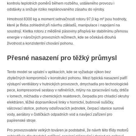
kontrolu teplotních poměrů během rozběhu, ustáleného provozu i
odstávky a snižuje riziko neplánovaného zásahu do výroby.
Hmotnost 8300 kg a moment setrvačnosti rotoru 97,0 kg·m² jsou hodnoty,
které je třeba zohlednit při návrhu základů, manipulace i napojení na
soustrojí. Kletka rotoru z měděné pásoviny přispívá ke stabilnímu přenosu
energie v náročných provozních režimech, kde se očekává dlouhá
životnost a konzistentní chování pohonu.
Přesné nasazení pro těžký průmysl
Tento model se uplatní v aplikacích, kde se vyžaduje výkon bez
zbytečných kompromisů v konstrukci pohonu. Mezi typická nasazení patří
výstupní ventilátory v hutnických provozech, dmychadla pro technologické
pece, kompresorové sestavy v rafinériích, mlýny na zpracování rudy, drtiče
v lomech, míchadla v chemických reaktorech, čerpadla pro chladicí okruhy
elektráren, těžké dopravníkové linky v hornictví, bubnové sušičky,
válcovací stolice, pohony odsiřovacích jednotek, čerpací stanice surové
vody, aerátory v čističkách odpadních vod a navíjecí zařízení pro
papírenské stroje.
Pro provozovatele velkých továren je podstatné, že návrh této třídy motorů