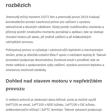
rozbězích
Jmenovitý točivý moment 15372 Nm a jmenovitý proud 183,6 A dávají
konstruktérům prostor navrhnout pohon pro zařízení s vysokou
setrvačností a dlouhým náběhem. Nízký poměr rozběhového momentu a
příznivý poměr zvratového momentu pomáhají u aplikací, kde se sleduje
chování motoru při startu, při změně zatížení a při krátkodobých
odchylkách procesu.
Průmyslový provoz si vyžaduje i odolnost vůči teplotním a mechanickým
vlivům, proto je důležitá izolační třída F spolu s nárůstem teploty B. Takové
provedení podporuje dlouhodobou životnost vinutí v prostředí, kde se
motor setkává s opakovanými cykly zatížení, vysokou provozní teplotou a
omezenou možností odstávky.
Dohled nad stavem motoru v nepřetržitém
provozu
U velkých pohonů je sledování stavu klíčové, proto je možné využít
6xPT100 ve vinutí, 1xPT100 v NDE ložisku, 1xPT100 v DE ložisku,
antikondenzační ohřívač i 3xPTC termistor. Takové vybavení podporuje