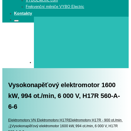
VYBOElectric.com
Frekvenční měniče VYBO Electric
Kontakty
Search
Search
for:
Vysokonapěťový elektromotor 1600
kW, 994 ot./min, 6 000 V, H17R 560-A-
6-6
Elektromotory
Elektromotory
VN Elektromotory H17R
Elektromotory H17R - 900 ot./min.
-1
Vysokonapěťový elektromotor 1600 kW, 994 ot./min, 6 000 V, H17R