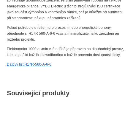
zohledňuje dlouhodobé zatížení, servisní plánování i dopad na celkové
energetické bilance. VYBO Electric u těchto strojů uvádí ISO certifikace
jako součást výrobního a kontrolního rámce, což je důležité při auditech i
při standardizaci nákupu náhradních zařízení.
Pokud potřebujete řešení pro procesní nebo energetické pohony,
objednejte si H17R 560-A-6-6 včas a minimalizujte riziko zpoždění při
rozběhu projektu.
Elektromotor 1000 ot./min v této třídě je připraven na dlouhodobý provoz,
kde se počítá každá kilowatthodina a každé procento dostupnosti linky.
Datový list H17R-560-A-6-6
Související produkty