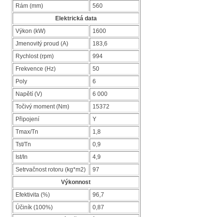
Rám (mm)
560
Elektrická data
Výkon (kW)
1600
Jmenovitý proud (A)
183,6
Rychlost (rpm)
994
Frekvence (Hz)
50
Poly
6
Napětí (V)
6 000
Točivý moment (Nm)
15372
Připojení
Y
Tmax/Tn
1,8
Tst/Tn
0,9
Ist/In
4,9
Setrvačnost rotoru (kg*m2)
97
Výkonnost
Efektivita (%)
96,7
Účiník (100%)
0,87