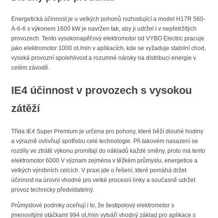
Energetická účinnost je u velkých pohonů rozhodující a model H17R 560-
A-6-6 s výkonem 1600 kW je navržen tak, aby ji udržel i v nepřetržitých
provozech. Tento vysokonapěťový elektromotor od VYBO Electric pracuje
jako elektromotor 1000 ot./min v aplikacích, kde se vyžaduje stabilní chod,
vysoká provozní spolehlivost a rozumné nároky na distribuci energie v
celém závodě.
IE4 účinnost v provozech s vysokou
zátěží
Třída IE4 Super Premium je určena pro pohony, které běží dlouhé hodiny
a výrazně ovlivňují spotřebu celé technologie. Při takovém nasazení se
rozdíly ve ztrátě výkonu promítají do nákladů každé směny, proto má tento
elektromotor 6000 V význam zejména v těžkém průmyslu, energetice a
velkých výrobních celcích. V praxi jde o řešení, které pomáhá držet
účinnost na úrovni vhodné pro velké procesní linky a současně udržet
provoz technicky předvídatelný.
Průmyslové podniky oceňují i to, že šestipolový elektromotor s
jmenovitými otáčkami 994 ot./min vytváří vhodný základ pro aplikace s