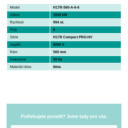
Model
H17R-560-A-6-6
Výkon
1600 kW
Rychlost
994 ot.
Poly
6
Série
H17R Compact PRO-HV
Napětí
6000 V
Rám
560 mm
Frekvence
50 Hz
Materiál rámu
litina
Potřebujete poradit? Jsme tady pro vás.