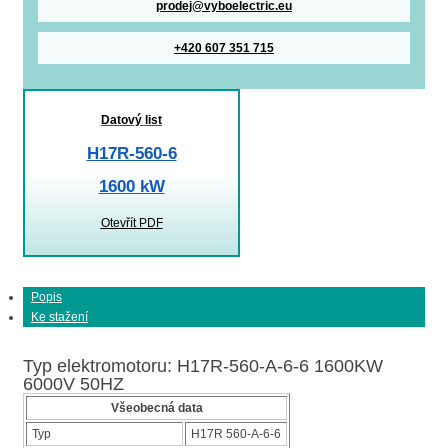
prodej@vyboelectric.eu
+420 607 351 715
Datový list
H17R-560-6
1600 kW
Otevřít PDF
Popis
Ke stažení
Typ elektromotoru: H17R-560-A-6-6 1600KW
6000V 50HZ
Všeobecná data
Typ
H17R 560-A-6-6