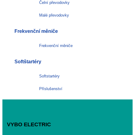
Čelní převodovky
Malé převodovky
Frekvenční měniče
Frekvenční měniče
Softštartéry
Softstartéry
Příslušenství
VYBO ELECTRIC