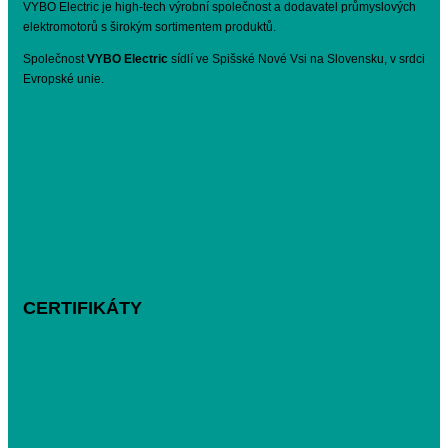
VYBO Electric je high-tech výrobní společnost a dodavatel průmyslových
elektromotorů s širokým sortimentem produktů.
Společnost
VYBO Electric
sídlí ve Spišské Nové Vsi na Slovensku, v srdci
Evropské unie.
CERTIFIKÁTY