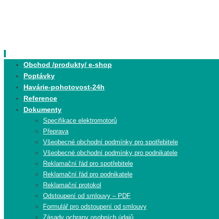
Skip
to
content
Skip
Obchod /produkty/ e-shop
to
Poptávky
content
Havárie-pohotovost-24h
Reference
Dokumenty
Specifikace elektromotorů
Přeprava
Všeobecné obchodní podmínky pro spotřebitele
Všeobecné obchodní podmínky pro podnikatele
Reklamační řád pro spotřebitele
Reklamační řád pro podnikatele
Reklamační protokol
Odstoupení od smlouvy – PDF
Formulář pro odstoupení od smlouvy
Zásady ochrany osobních údajů