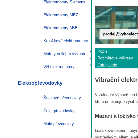
Elektromotory Siemens
Elektromotory MEZ
Elektromotory ABB
prodej@vyboelect
Kroužkové elektromotory
Popis
Motory velkých výkonů
Rozměrové výkresy
Fotogalerie
VN elektromotory
Vibrační elek
Elektropřevodovky
V základní výbavě má te
Šnekové převodovky
které umožňuje zvýšit ú
Čelní převodovky
Mazání a ložisko
Malé převodovky
Ložiskové těsnění laby
odstředivými silami a v