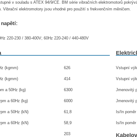
tupné v souladu s ATEX 94/9/CE. BM série vibračních elektromotorů pokrývá 
 Vibrační elektromotory jsou vhodné pro použití s ​​frekvenčním měničem.
 napětí:
0Hz 220-230 / 380-400V; 60Hz 220-240 / 440-480V
a
Elektric
0Hz (kgmm)
626
Vstupní výk
0Hz (kgmm)
414
Vstupní výk
rpm a 50Hz (kg)
6300
Jmenovitý p
0rpm a 60Hz (kg)
6000
Jmenovitý p
0rpm a 50Hz (kN)
61,8
Is/In poměr
0rpm a 60Hz (kN)
58,9
Is/In poměr
203
Kabelo