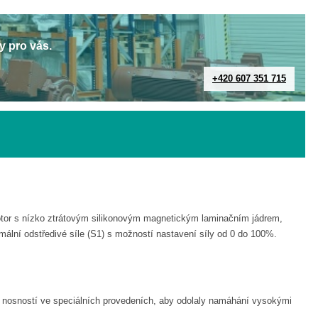
y pro vás.
+420 607 351 715
motor s nízko ztrátovým silikonovým magnetickým laminačním jádrem,
mální odstředivé síle (S1) s možností nastavení síly od 0 do 100%.
u nosností ve speciálních provedeních, aby odolaly namáhání vysokými