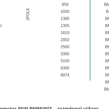
859
BM
2POLE
1050
B
1305
B
U
1305
B
1610
B
2002
B
2500
B
3300
B
5100
B
6300
B
8974
B
B
BM
tromotor 8kW BM6500/3 – rozměrový výkres