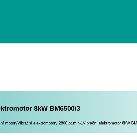
lektromotor 8kW BM6500/3
romotory
ční motory
Vibrační elektromotory 2800 ot.min-1
Vibrační elektromotor 8kW B