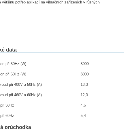
většinu potřeb aplikací na vibračních zařízeních v různých
ké data
on při 50Hz (W)
8000
on při 60Hz (W)
8000
roud při 400V a 50Hz (A)
13,3
roud při 460V a 60Hz (A)
12,0
 při 50Hz
4,6
 při 60Hz
5,4
vá průchodka