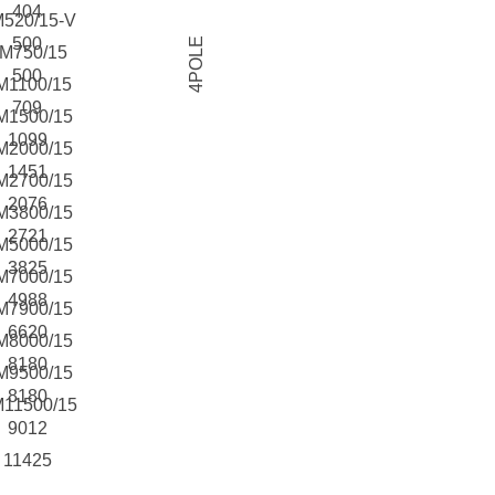
404
520/15-V
500
4POLE
M750/15
500
M1100/15
709
M1500/15
1099
M2000/15
1451
M2700/15
2076
M3800/15
2721
M5000/15
3825
M7000/15
4988
M7900/15
6620
M8000/15
8180
M9500/15
8180
11500/15
9012
11425