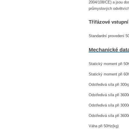
2004/108/CE) a jsou dos
průmyslových odvětvích.
Třífázové vstupní
Standardní provedení 5
Mechanické dat
Statický moment při 5
Statický moment při 6
Odstředivá síla při 300
Odstředivá síla při 360
Odstředivá síla při 300
Odstředivá síla při 360
Váha při 50Hz(kg)