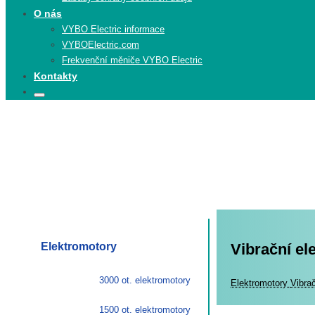
O nás
VYBO Electric informace
VYBOElectric.com
Frekvenční měniče VYBO Electric
Kontakty
Search
Search
for:
Elektromotory
Vibrační e
3000 ot. elektromotory
Elekt
Elektromotory
Vibra
1500 ot. elektromotory