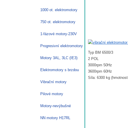
1000 ot. elektromotory
750 ot. elektromotory
1-fázové motory-230V
Progresivní elektromotory
Typ BM 6500/3
Motory 3AL, 3LC (IE3)
2 POL
3000rpm 50Hz
Elektromotory s brzdou
3600rpm 60Hz
Síla: 6300 kg (hmotnost
Vibrační motory
Pilové motory
Motory-nevýbušné
NN motory H17RL