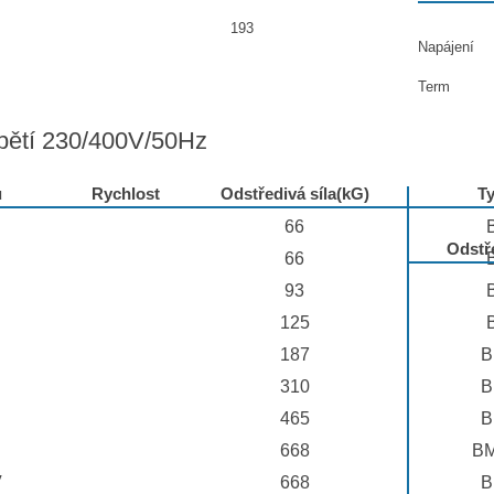
193
Napájení
Term
pětí 230/400V/50Hz
u
Rychlost
Odstředivá síla(kG)
T
66
Odstře
66
93
125
187
B
310
B
465
B
668
BM
V
668
B