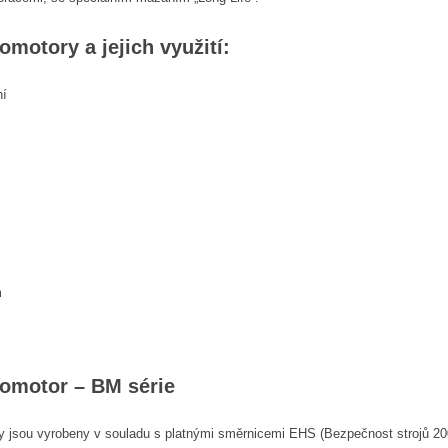
omotory a jejich využití:
ní
m
romotor – BM série
y jsou vyrobeny v souladu s platnými směrnicemi EHS (Bezpečnost strojů 20