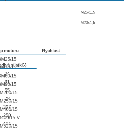
M25x1,5
M20x1,5
yp motoru
Rychlost
BM25/15
divá síla(kG)
BM30/15
24
BM60/15
31
BM90/15
55
M200/15
78
M250/15
207
M400/15
250
400/15-V
404
M520/15