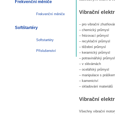
Frekvenční měniče
Vibrační elektr
Frekvenční měniče
– pro vibrační zhutňová
Softštartéry
– chemický průmysl
– frézovací průmysl
Softstartéry
– recyklační průmysl
– těžební průmysl
Příslušenství
– keramický průmysl
– potravinářský průmysl
– v slévárnách
– ocelářský průmysl
– manipulace s práške
– kamenictví
– skladování materiálů
Vibrační elekt
Všechny vibrační motor