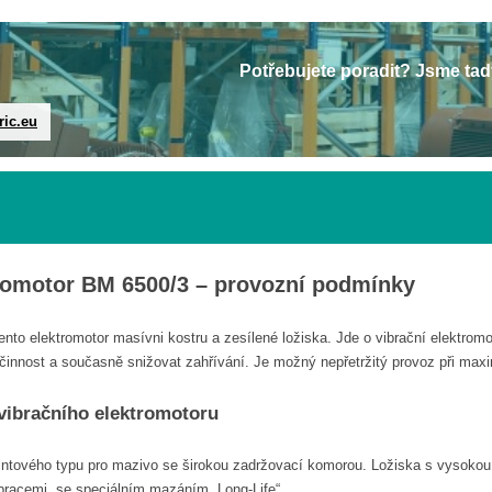
Potřebujete poradit? Jsme tad
ric.eu
tromotor BM 6500/3 – provozní podmínky
nto elektromotor masívni kostru a zesílené ložiska. Jde o vibrační elektro
činnost a současně snižovat zahřívání. Je možný nepřetržitý provoz při maxi
 vibračního elektromotoru
rintového typu pro mazivo se širokou zadržovací komorou. Ložiska s vysoko
ibracemi, se speciálním mazáním „Long-Life“.