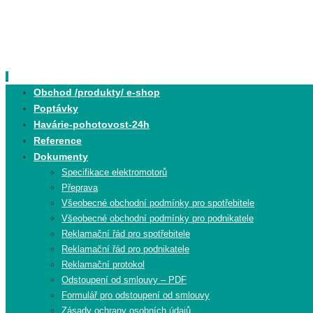
Skip
to
content
Skip
Obchod /produkty/ e-shop
to
Poptávky
content
Havárie-pohotovost-24h
Reference
Dokumenty
Specifikace elektromotorů
Přeprava
Všeobecné obchodní podmínky pro spotřebitele
Všeobecné obchodní podmínky pro podnikatele
Reklamační řád pro spotřebitele
Reklamační řád pro podnikatele
Reklamační protokol
Odstoupení od smlouvy – PDF
Formulář pro odstoupení od smlouvy
Zásady ochrany osobních údajů