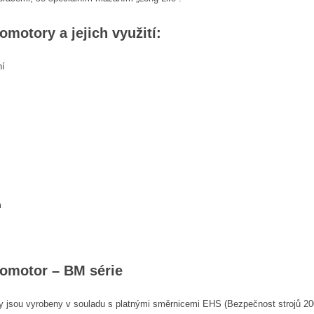
omotory a jejich využití:
ní
m
romotor – BM série
y jsou vyrobeny v souladu s platnými směrnicemi EHS (Bezpečnost strojů 20