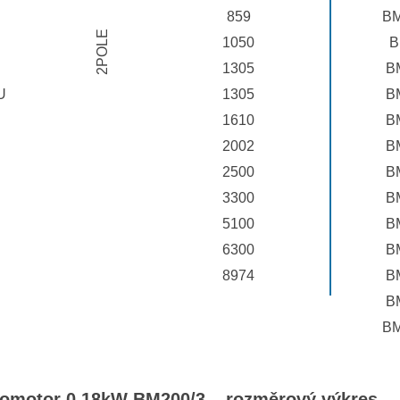
859
BM
2POLE
1050
B
1305
B
U
1305
B
1610
B
2002
B
2500
B
3300
B
5100
B
6300
B
8974
B
B
BM
tromotor 0,18kW BM200/3 – rozměrový výkres