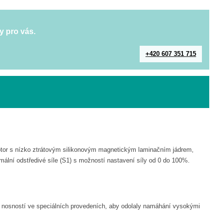
y pro vás.
+420 607 351 715
motor s nízko ztrátovým silikonovým magnetickým laminačním jádrem,
mální odstředivé síle (S1) s možností nastavení síly od 0 do 100%.
u nosností ve speciálních provedeních, aby odolaly namáhání vysokými