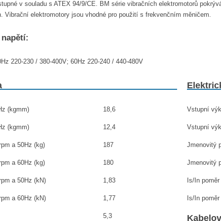
tupné v souladu s ATEX 94/9/CE. BM série vibračních elektromotorů pokrývá 
 Vibrační elektromotory jsou vhodné pro použití s ​​frekvenčním měničem.
 napětí:
0Hz 220-230 / 380-400V; 60Hz 220-240 / 440-480V
a
Elektric
0Hz (kgmm)
18,6
Vstupní výk
0Hz (kgmm)
12,4
Vstupní výk
0rpm a 50Hz (kg)
187
Jmenovitý p
0rpm a 60Hz (kg)
180
Jmenovitý p
0rpm a 50Hz (kN)
1,83
Is/In poměr
0rpm a 60Hz (kN)
1,77
Is/In poměr
5,3
Kabelo