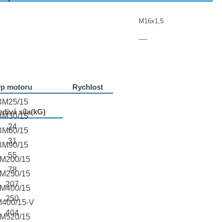
M16x1,5
—-
yp motoru
Rychlost
BM25/15
divá síla(kG)
BM30/15
24
BM60/15
31
BM90/15
55
M200/15
78
M250/15
207
M400/15
250
400/15-V
404
M520/15