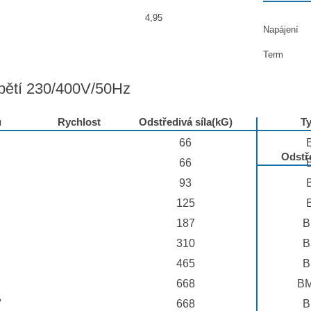
4,95
Napájení
Term
pětí 230/400V/50Hz
u
Rychlost
Odstředivá síla(kG)
T
66
Odstře
66
93
125
187
B
310
B
465
B
668
BM
V
668
B