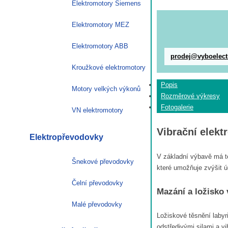
Elektromotory Siemens
Elektromotory MEZ
Elektromotory ABB
prodej@vyboelect
Kroužkové elektromotory
Popis
Motory velkých výkonů
Rozměrové výkresy
Fotogalerie
VN elektromotory
Vibrační elek
Elektropřevodovky
V základní výbavě má te
Šnekové převodovky
které umožňuje zvýšit ú
Čelní převodovky
Mazání a ložisko
Malé převodovky
Ložiskové těsnění laby
odstředivými silami a v