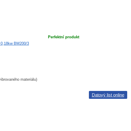
Perfektní produkt
vibrovaného materiálu)
Datový list online