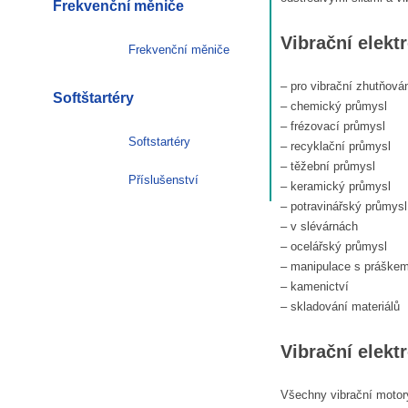
Frekvenční měniče
Vibrační elektr
Frekvenční měniče
– pro vibrační zhutňová
Softštartéry
– chemický průmysl
– frézovací průmysl
Softstartéry
– recyklační průmysl
– těžební průmysl
Příslušenství
– keramický průmysl
– potravinářský průmysl
– v slévárnách
– ocelářský průmysl
– manipulace s práške
– kamenictví
– skladování materiálů
Vibrační elekt
Všechny vibrační motor