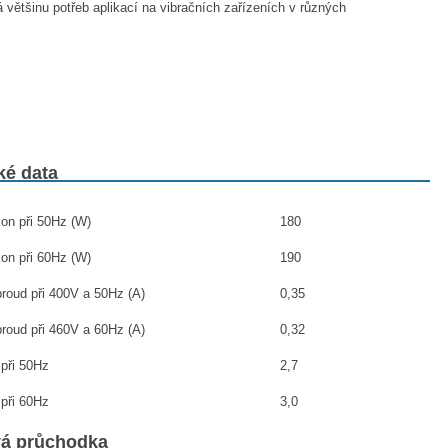
většinu potřeb aplikací na vibračních zařízeních v různých
ké data
on při 50Hz (W)
180
on při 60Hz (W)
190
roud při 400V a 50Hz (A)
0,35
roud při 460V a 60Hz (A)
0,32
 při 50Hz
2,7
 při 60Hz
3,0
vá průchodka