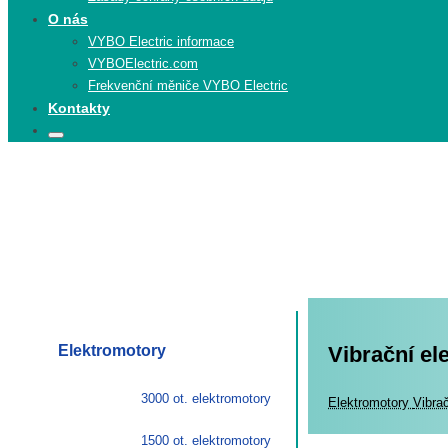
O nás
VYBO Electric informace
VYBOElectric.com
Frekvenční měniče VYBO Electric
Kontakty
Search
Search
for:
Elektromotory
Vibrační e
3000 ot. elektromotory
Elekt
Elektromotory
Vibra
1500 ot. elektromotory