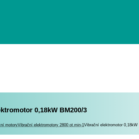
lektromotor 0,18kW BM200/3
romotory
ční motory
Vibrační elektromotory 2800 ot.min-1
Vibrační elektromotor 0,18k