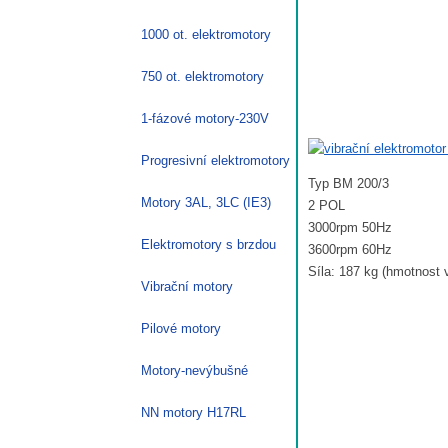
1000 ot. elektromotory
750 ot. elektromotory
1-fázové motory-230V
Progresivní elektromotory
Typ BM 200/3
Motory 3AL, 3LC (IE3)
2 POL
3000rpm 50Hz
Elektromotory s brzdou
3600rpm 60Hz
Síla: 187 kg (hmotnost 
Vibrační motory
Pilové motory
Motory-nevýbušné
NN motory H17RL