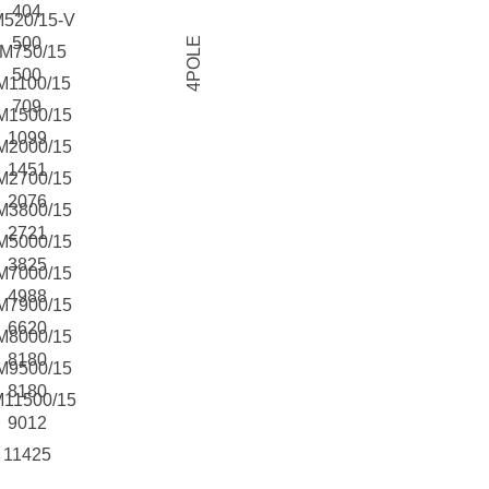
404
520/15-V
500
4POLE
M750/15
500
M1100/15
709
M1500/15
1099
M2000/15
1451
M2700/15
2076
M3800/15
2721
M5000/15
3825
M7000/15
4988
M7900/15
6620
M8000/15
8180
M9500/15
8180
11500/15
9012
11425