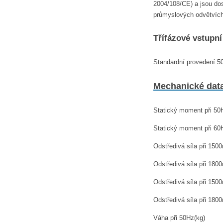
2004/108/CE) a jsou dos
průmyslových odvětvích.
Třífázové vstupní
Standardní provedení 5
Mechanické dat
Statický moment při 5
Statický moment při 6
Odstředivá síla při 150
Odstředivá síla při 180
Odstředivá síla při 150
Odstředivá síla při 180
Váha při 50Hz(kg)