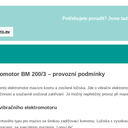
Potřebujete poradit? Jsme tad
ric.eu
tromotor BM 200/3 – provozní podmínky
nto elektromotor masívni kostru a zesílené ložiska. Jde o vibrační elektro
činnost a současně snižovat zahřívání. Je možný nepřetržitý provoz při maxi
 vibračního elektromotoru
rintového typu pro mazivo se širokou zadržovací komorou. Ložiska s vysoko
ibracemi, se speciálním mazáním „Long-Life“.