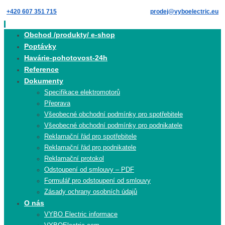
Skip
+420 607 351 715
prodej@vyboelectric.eu
to
content
Skip
Obchod /produkty/ e-shop
to
Poptávky
content
Havárie-pohotovost-24h
Reference
Dokumenty
Specifikace elektromotorů
Přeprava
Všeobecné obchodní podmínky pro spotřebitele
Všeobecné obchodní podmínky pro podnikatele
Reklamační řád pro spotřebitele
Reklamační řád pro podnikatele
Reklamační protokol
Odstoupení od smlouvy – PDF
Formulář pro odstoupení od smlouvy
Zásady ochrany osobních údajů
O nás
VYBO Electric informace