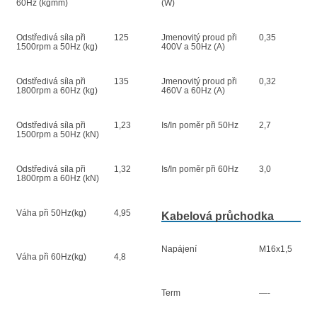
60Hz (kgmm)
(W)
Odstředivá síla při
125
Jmenovitý proud při
0,35
1500rpm a 50Hz (kg)
400V a 50Hz (A)
Odstředivá síla při
135
Jmenovitý proud při
0,32
1800rpm a 60Hz (kg)
460V a 60Hz (A)
Odstředivá síla při
1,23
Is/In poměr při 50Hz
2,7
1500rpm a 50Hz (kN)
Odstředivá síla při
1,32
Is/In poměr při 60Hz
3,0
1800rpm a 60Hz (kN)
Váha při 50Hz(kg)
4,95
Kabelová průchodka
Napájení
M16x1,5
Váha při 60Hz(kg)
4,8
Term
—-