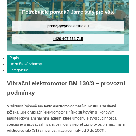
Potřebujete poradit? Jsme tady pro vás.
prodej@vyboelectric.eu
+420 607 351 715
Popis
Rozměrové výkresy
Fotogalerie
Vibrační elektromotor BM 130/3 – provozní
podmínky
V základní výbavě má tento elektromotor masívni kostru a zesílené
ložiska. Jde o vibrační elektromotor s nízko ztrátovým silikonovým
magnetickým laminačním jádrem, které umožňuje zvýšit účinnost a
současně snižovat zahřívání. Je možný nepřetržitý provoz při maximální
odstředivé síle (S1) s možností nastavení síly od 0 do 100%.