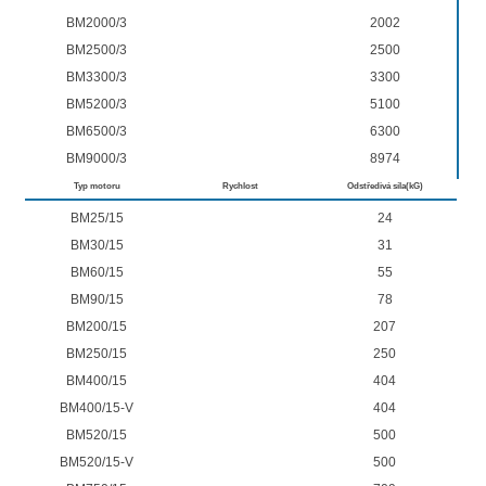
BM2000/3
2002
BM2500/3
2500
BM3300/3
3300
BM5200/3
5100
BM6500/3
6300
BM9000/3
8974
Typ motoru
Rychlost
Odstředivá síla(kG)
BM25/15
24
BM30/15
31
BM60/15
55
BM90/15
78
BM200/15
207
BM250/15
250
BM400/15
404
BM400/15-V
404
BM520/15
500
BM520/15-V
500