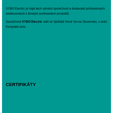
VYBO Electric je high-tech výrobní společnost a dodavatel průmyslových
elektromotorů s širokým sortimentem produktů.
Společnost
VYBO Electric
sídlí ve Spišské Nové Vsi na Slovensku, v srdci
Evropské unie.
CERTIFIKÁTY