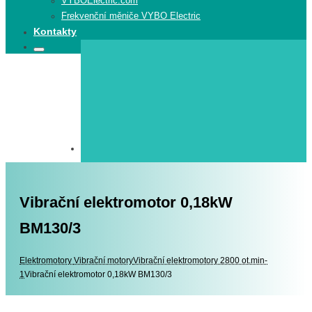
VYBOElectric.com
Frekvenční měniče VYBO Electric
Kontakty
Search
Search
for:
Vibrační elektromotor 0,18kW
BM130/3
Elektromotory
Elektromotory
Vibrační motory
Vibrační elektromotory 2800 ot.min-
1
Vibrační elektromotor 0,18kW BM130/3