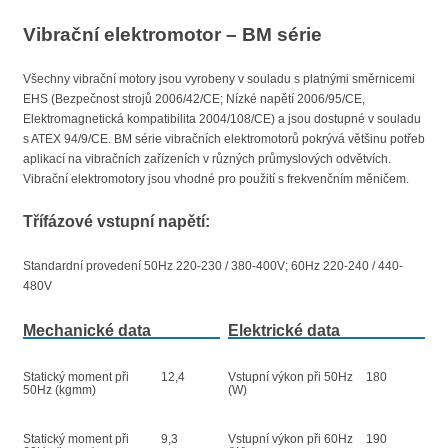
Vibrační elektromotor – BM série
Všechny vibrační motory jsou vyrobeny v souladu s platnými směrnicemi
EHS (Bezpečnost strojů 2006/42/CE; Nízké napětí 2006/95/CE,
Elektromagnetická kompatibilita 2004/108/CE) a jsou dostupné v souladu
s ATEX 94/9/CE. BM série vibračních elektromotorů pokrývá většinu potřeb
aplikací na vibračních zařízeních v různých průmyslových odvětvích.
Vibrační elektromotory jsou vhodné pro použití s ​​frekvenčním měničem.
Třífázové vstupní napětí:
Standardní provedení 50Hz 220-230 / 380-400V; 60Hz 220-240 / 440-
480V
Mechanické data
Elektrické data
Statický moment při
12,4
Vstupní výkon při 50Hz
180
50Hz (kgmm)
(W)
Statický moment při
9,3
Vstupní výkon při 60Hz
190