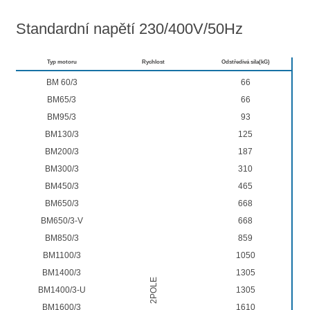
Standardní napětí 230/400V/50Hz
Typ motoru
Rychlost
Odstředivá síla(kG)
BM 60/3
66
BM65/3
66
BM95/3
93
BM130/3
125
BM200/3
187
BM300/3
310
BM450/3
465
BM650/3
668
BM650/3-V
668
BM850/3
859
BM1100/3
1050
BM1400/3
1305
2POLE
BM1400/3-U
1305
BM1600/3
1610