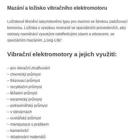
Mazání a ložisko vibračního elektromotoru
Ložiskové těsnění labyrintového typu pro mazivo se širokou zadržovací
komorou. Ložiska s vysokou nosností ve speciálních provedeních, aby
odolaly namáhání vysokými odstředivými silami a vibracemi, se
speciálním mazáním „Long-Life“.
Vibrační elektromotory a jejich využití:
– pro vibrační zhutňování
– chemický průmysl
– frézovací průmysl
– recyklační průmysl
– těžební průmysl
– keramický průmysl
– potravinářský průmysl
– v slévárnách
– ocelářský průmysl
– manipulace s práškem
– kamenictví
– skladování materiálů