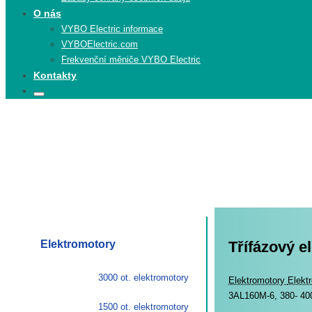
O nás
VYBO Electric informace
VYBOElectric.com
Frekvenční měniče VYBO Electric
Kontakty
Search
Search
for:
Elektromotory
Třífázový e
3000 ot. elektromotory
Elekt
Elektromotory
Elekt
3AL160M-6, 380- 400
1500 ot. elektromotory