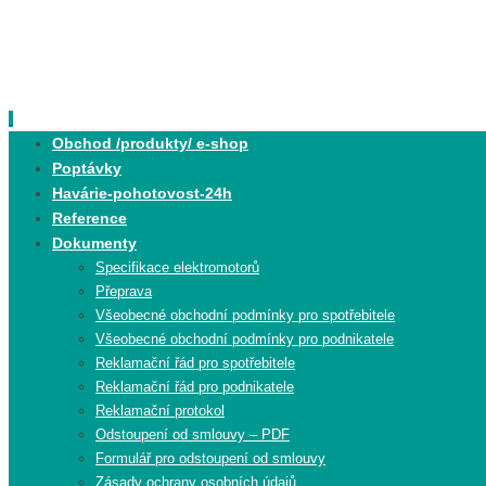
Skip
to
content
Skip
Obchod /produkty/ e-shop
to
Poptávky
content
Havárie-pohotovost-24h
Reference
Dokumenty
Specifikace elektromotorů
Přeprava
Všeobecné obchodní podmínky pro spotřebitele
Všeobecné obchodní podmínky pro podnikatele
Reklamační řád pro spotřebitele
Reklamační řád pro podnikatele
Reklamační protokol
Odstoupení od smlouvy – PDF
Formulář pro odstoupení od smlouvy
Zásady ochrany osobních údajů