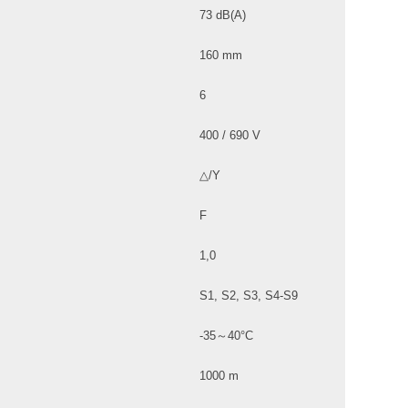
73 dB(A)
160 mm
6
400 / 690 V
△/Y
F
1,0
S1, S2, S3, S4-S9
-35～40°C
1000 m