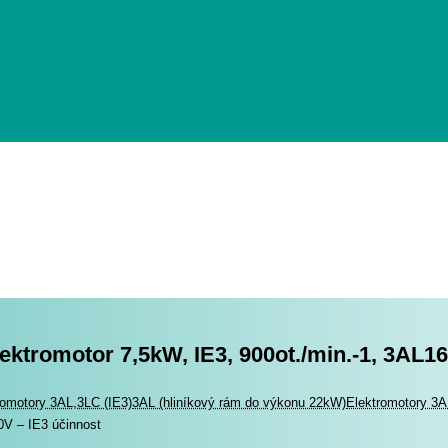
lektromotor 7,5kW, IE3, 900ot./min.-1, 3AL1
romotory
romotory 3AL,3LC (IE3)
3AL (hliníkový rám do výkonu 22kW)
Elektromotory 3AL
V – IE3 účinnost