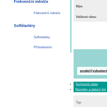
Frekvenční měniče
Rám
Frekvenční měniče
Velikost rámu
Softštartéry
Softstartéry
Příslušenství
prodej@vyboelect
Technické údaje
Rozměry a datový list
Typ