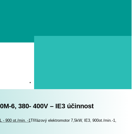
60M-6, 380- 400V – IE3 účinnost
 - 900 ot./min. -1
Třífázový elektromotor 7,5kW, IE3, 900ot./min.-1,