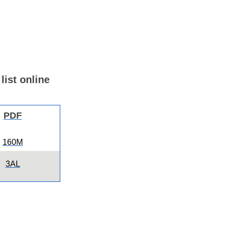
list online
PDF
160M
3AL