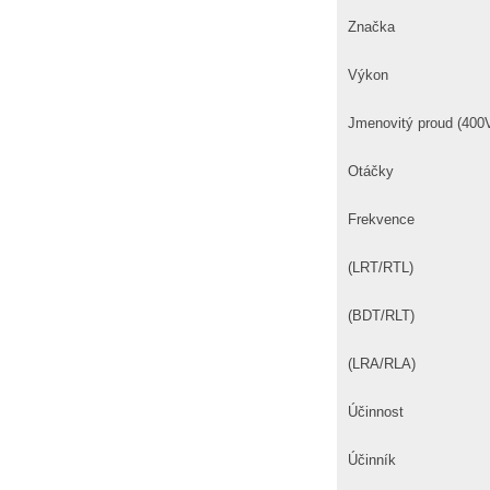
Značka
Výkon
Jmenovitý proud (400
Otáčky
Frekvence
(LRT/RTL)
(BDT/RLT)
(LRA/RLA)
Účinnost
Účinník