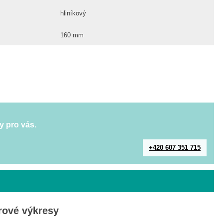
hliníkový
160 mm
y pro vás.
+420 607 351 715
ové výkresy