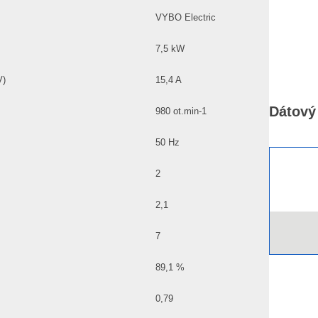
VYBO Electric
7,5 kW
V)
15,4 A
Dátový 
980 ot.min-1
50 Hz
2
2,1
7
89,1 %
0,79