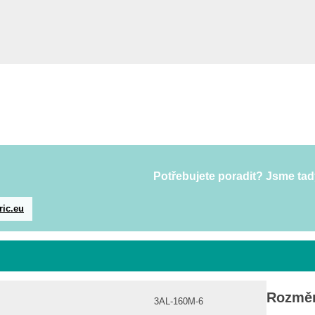
Potřebujete poradit? Jsme tad
ric.eu
Rozměr
3AL-160M-6