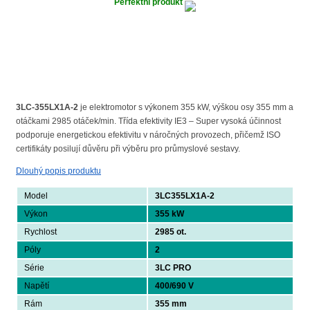
Perfektní produkt
3LC-355LX1A-2
je elektromotor s výkonem 355 kW, výškou osy 355 mm a
otáčkami 2985 otáček/min. Třída efektivity IE3 – Super vysoká účinnost
podporuje energetickou efektivitu v náročných provozech, přičemž ISO
certifikáty posilují důvěru při výběru pro průmyslové sestavy.
Dlouhý popis produktu
Model
3LC355LX1A-2
Výkon
355 kW
Rychlost
2985 ot.
Póly
2
Série
3LC PRO
Napětí
400/690 V
Rám
355 mm