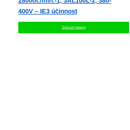
2800ot./min.-1, 3AL100L-2, 380-
400V – IE3 účinnost
Zobrazit detaily