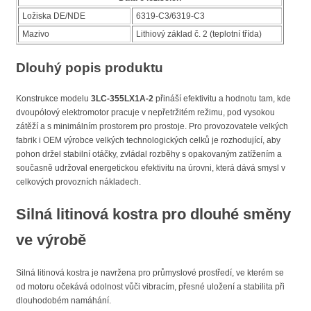
Ložiska DE/NDE
6319-C3/6319-C3
Mazivo
Lithiový základ č. 2 (teplotní třída)
Dlouhý popis produktu
Konstrukce modelu
3LC-355LX1A-2
přináší efektivitu a hodnotu tam, kde
dvoupólový elektromotor pracuje v nepřetržitém režimu, pod vysokou
zátěží a s minimálním prostorem pro prostoje. Pro provozovatele velkých
fabrik i OEM výrobce velkých technologických celků je rozhodující, aby
pohon držel stabilní otáčky, zvládal rozběhy s opakovaným zatížením a
současně udržoval energetickou efektivitu na úrovni, která dává smysl v
celkových provozních nákladech.
Silná litinová kostra pro dlouhé směny
ve výrobě
Silná litinová kostra je navržena pro průmyslové prostředí, ve kterém se
od motoru očekává odolnost vůči vibracím, přesné uložení a stabilita při
dlouhodobém namáhání.