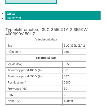
Popis
Ke stažení
Typ elektromotoru: 3LC-355LX1A-2 355KW
400/690V 50HZ
Všeobecná data
Typ
3LC-355LX1A-2
Rám (mm)
355
Elektrická data
Výkon (kW)
355
Jmenovitý proud 400 V (A)
581
Jmenovitý proud 690 V (A)
337
Rychlost (rpm)
2985
Frekvence (Hz)
50
Poly
2
Napětí (V)
400/690