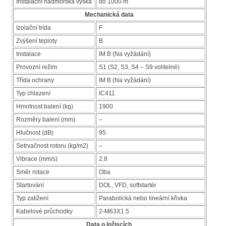
Instalační nadmorská výška
do 1000 m
Mechanická data
Izolační trída
F
Zvýšení teploty
B
Instalace
IM B (Na vyžádání)
Provozní režim
S1 (S2, S3, S4 – S9 volitelné)
Třída ochrany
IM B (Na vyžádání)
Typ chlazení
IC411
Hmotnost balení (kg)
1900
Rozměry balení (mm)
–
Hlučnost (dB)
95
Setrvačnost rotoru (kg/m2)
–
Vibrace (mm/s)
2.8
Směr rotace
Oba
Startování
DOL, VFD, softstartér
Typ zatížení
Parabolická nebo lineární křivka
Kabelové průchodky
2-M63X1.5
Data o ložiscích