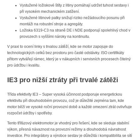
Vystužené ložiskové štíty z litiny pomáhají udržet tuhost sestavy i
při vysokém mechanickém zatížení.
Vystužené litinové patky snižují riziko nežádoucího posunu při
montáži na robustní stroje a agregáty.
Ložiska 6319-C3 na straně DE i NDE podporují spolehlivý chod v
provozech s vyššími nároky na kontinuitu.
V praxi to ocení linky s trvalou zátěží, kde se motor zapojuje do
technologických celků bez prostoru pro časté odstávky. ISO certifikáty
přitom vytvářejí rámec, který je v nákupních i servisních procesech čitelný
pro údržbu i kvalitu.
IE3 pro nižší ztráty při trvalé zátěži
Třída efektivity IE3 – Super vysoká účinnost podporuje energetickou
efektivitu při dlouhodobém provozu, což je důležité zejména tam, kde
motor běží ve vysoké roční provozní době a každé omezení ztrát ovlivňuje
rozpočet údržby i spotřeby.
Tento třífázový elektromotor je vhodný pro řešení, kde se sleduje stabilní
výkon, přesná návaznost na provozní režimy a dlouhodobá návratnost
investice. Pro integrátory a výrobce sestav je důležitá i kompatibilita se sítí