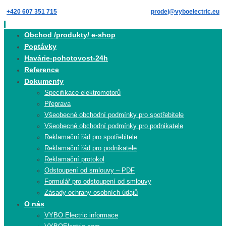
Skip
+420 607 351 715
prodej@vyboelectric.eu
to
content
Skip
Obchod /produkty/ e-shop
to
Poptávky
content
Havárie-pohotovost-24h
Reference
Dokumenty
Specifikace elektromotorů
Přeprava
Všeobecné obchodní podmínky pro spotřebitele
Všeobecné obchodní podmínky pro podnikatele
Reklamační řád pro spotřebitele
Reklamační řád pro podnikatele
Reklamační protokol
Odstoupení od smlouvy – PDF
Formulář pro odstoupení od smlouvy
Zásady ochrany osobních údajů
O nás
VYBO Electric informace