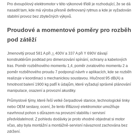
Pro dvoupólový elektromotor v této výkonové třídě je rozhodující, že se dá
nasadit tam, kde má výroba přesně definovaný rytmus a kde je vyžadován
stabilní provoz bez zbytečných výkyvů.
Proudové a momentové poměry pro rozběh
pod zátěží
Jmenovitý proud 581 A při △ 400V a 337 A při Y 690V dávají
konstruktérům podklad pro dimenzování spínání, ochrany a kabelových
tras. Poměr rozběhového momentu 1,4, poměr zvratového momentu 2 a
poměr rozběhového proudu 7 podporují návrh v aplikacích, kde se rozběh
realizuje v koordinaci s mechanickou soustavou. Hlučnost 95 dB(A) a
hmotnost balení 1900 kg patří k údajům, které vyžadují správné plánování
manipulace, osazení a provozní akustiky.
Průmyslové týmy, které řeší velké čerpadlové stanice, technologické linky
nebo OEM sestavy, ocení, že tento třífázový elektromotor umožňuje
navrhnout pohon s důrazem na provozní stabilitu i servisní
předvídatelnost. Z pohledu dodávky je proto vhodné objednat si motor
včas, aby byla montážní a montážně-servisní návaznost zachována bez
zdržení.