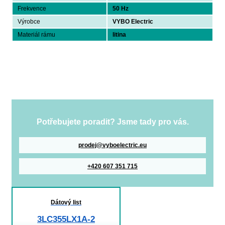
Frekvence
50 Hz
Výrobce
VYBO Electric
Materiál rámu
litina
Potřebujete poradit? Jsme tady pro vás.
prodej@vyboelectric.eu
+420 607 351 715
Dátový list
3LC355LX1A-2