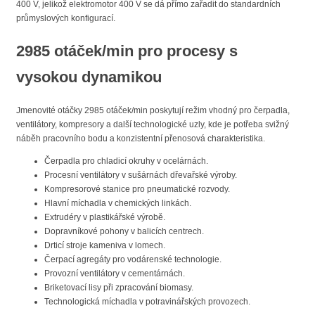
400 V, jelikož elektromotor 400 V se dá přímo zařadit do standardních
průmyslových konfigurací.
2985 otáček/min pro procesy s
vysokou dynamikou
Jmenovité otáčky 2985 otáček/min poskytují režim vhodný pro čerpadla,
ventilátory, kompresory a další technologické uzly, kde je potřeba svižný
náběh pracovního bodu a konzistentní přenosová charakteristika.
Čerpadla pro chladicí okruhy v ocelárnách.
Procesní ventilátory v sušárnách dřevařské výroby.
Kompresorové stanice pro pneumatické rozvody.
Hlavní míchadla v chemických linkách.
Extrudéry v plastikářské výrobě.
Dopravníkové pohony v balicích centrech.
Drticí stroje kameniva v lomech.
Čerpací agregáty pro vodárenské technologie.
Provozní ventilátory v cementárnách.
Briketovací lisy při zpracování biomasy.
Technologická míchadla v potravinářských provozech.