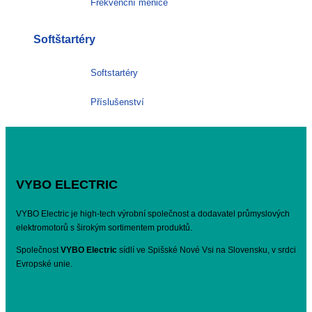
Frekvenční měniče
Softštartéry
Softstartéry
Příslušenství
VYBO ELECTRIC
VYBO Electric je high-tech výrobní společnost a dodavatel průmyslových
elektromotorů s širokým sortimentem produktů.
Společnost
VYBO Electric
sídlí ve Spišské Nové Vsi na Slovensku, v srdci
Evropské unie.