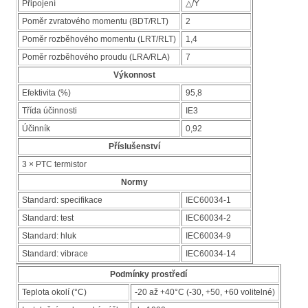
Připojení
△/Y
Poměr zvratového momentu (BDT/RLT)
2
Poměr rozběhového momentu (LRT/RLT)
1,4
Poměr rozběhového proudu (LRA/RLA)
7
Výkonnost
Efektivita (%)
95,8
Třída účinnosti
IE3
Účinník
0,92
Příslušenství
3 × PTC termistor
Normy
Standard: specifikace
IEC60034-1
Standard: test
IEC60034-2
Standard: hluk
IEC60034-9
Standard: vibrace
IEC60034-14
Podmínky prostředí
Teplota okolí (°C)
-20 až +40°C (-30, +50, +60 volitelné)