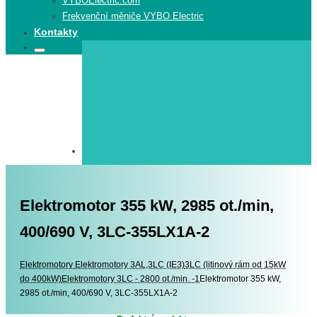
VYBOElectric.com
Frekvenční měniče VYBO Electric
Kontakty
Search
Search
for:
Elektromotor 355 kW, 2985 ot./min,
400/690 V, 3LC-355LX1A-2
Elektromotory
Elektromotory
Elektromotory 3AL,3LC (IE3)
3LC (litinový rám od 15kW
do 400kW)
Elektromotory 3LC - 2800 ot./min. -1
Elektromotor 355 kW,
2985 ot./min, 400/690 V, 3LC-355LX1A-2