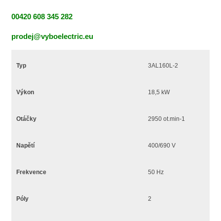
00420 608 345 282
prodej@vyboelectric.eu
Typ
3AL160L-2
Výkon
18,5 kW
Otáčky
2950 ot.min-1
Napětí
400/690 V
Frekvence
50 Hz
Póly
2