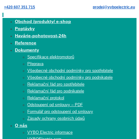
Skip
+420 607 351 715
prodej@vyboelectric.eu
to
content
Skip
Obchod /produkty/ e-shop
to
Poptávky
content
Havárie-pohotovost-24h
Reference
Dokumenty
Specifikace elektromotorů
Přeprava
Všeobecné obchodní podmínky pro spotřebitele
Všeobecné obchodní podmínky pro podnikatele
Reklamační řád pro spotřebitele
Reklamační řád pro podnikatele
Reklamační protokol
Odstoupení od smlouvy – PDF
Formulář pro odstoupení od smlouvy
Zásady ochrany osobních údajů
O nás
VYBO Electric informace