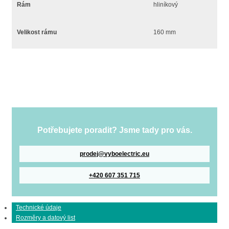
Rám
hliníkový
Velikost rámu
160 mm
Potřebujete poradit? Jsme tady pro vás.
prodej@vyboelectric.eu
+420 607 351 715
Technické údaje
Rozměry a datový list