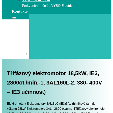
VYBOElectric.com
Frekvenční měniče VYBO Electric
Kontakty
Search
Search
for:
Třífázový elektromotor 18,5kW, IE3,
2800ot./min.-1, 3AL160L-2, 380- 400V
– IE3 účinnost)
Elektromotory
Elektromotory
Elektromotory 3AL,3LC (IE3)
3AL (hliníkový rám do
výkonu 22kW)
Elektromotory 3AL - 2800 ot./min. -1
Třífázový elektromotor