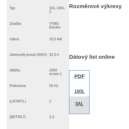
Rozměrové výkresy
Typ
3AL-160L-
2
Značka
VYBO
Electric
Výkon
18,5 kW
Jmenovitý proud (400V)
32,5 A
Dátový list online
Otáčky
2950
ot.min-1
PDF
Frekvence
50 Hz
160L
(LRT/RTL)
2
3AL
(BDT/RLT)
2,3