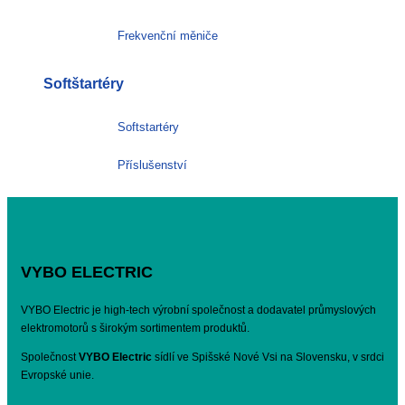
Frekvenční měniče
Softštartéry
Softstartéry
Příslušenství
VYBO ELECTRIC
VYBO Electric je high-tech výrobní společnost a dodavatel průmyslových
elektromotorů s širokým sortimentem produktů.
Společnost
VYBO Electric
sídlí ve Spišské Nové Vsi na Slovensku, v srdci
Evropské unie.