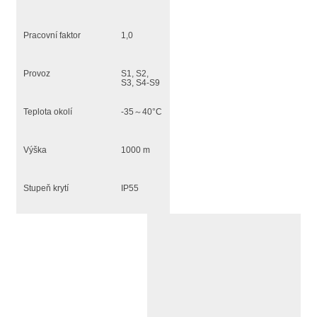
Pracovní faktor
1,0
Provoz
S1, S2,
S3, S4-S9
Teplota okolí
-35～40°C
Výška
1000 m
Stupeň krytí
IP55