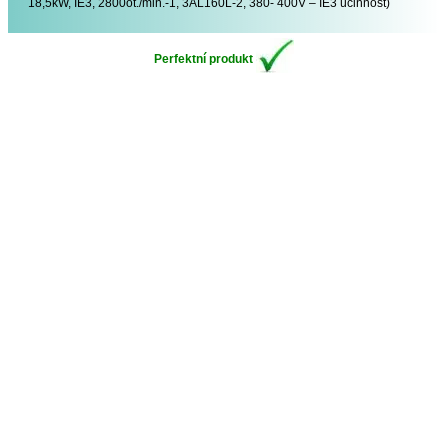
18,5kW, IE3, 2800ot./min.-1, 3AL160L-2, 380- 400V – IE3 účinnost)
Perfektní produkt