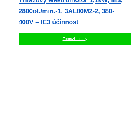
Třífázový elektromotor 1,1kW, IE3,
2800ot./min.-1, 3AL80M2-2, 380-
400V – IE3 účinnost
Zobrazit detaily