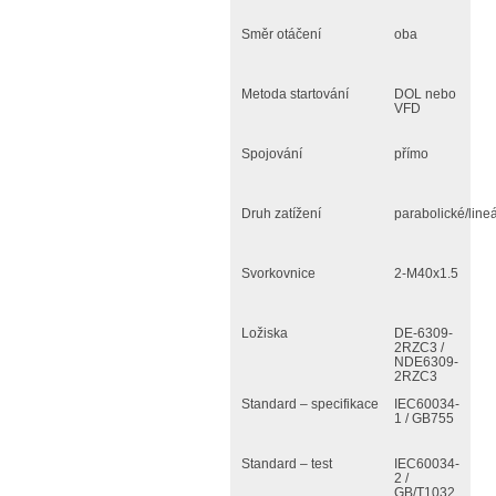
Směr otáčení
oba
Metoda startování
DOL nebo
VFD
Spojování
přímo
Druh zatížení
parabolické/lineá
Svorkovnice
2-M40x1.5
Ložiska
DE-6309-
2RZC3 /
NDE6309-
2RZC3
Standard – specifikace
IEC60034-
1 / GB755
Standard – test
IEC60034-
2 /
GB/T1032