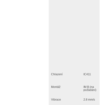
Chlazení
IC411
Montáž
IM B (na
požádání)
Vibrace
2.8 mm/s