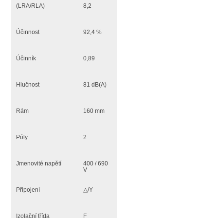
(LRA/RLA)
8,2
Účinnost
92,4 %
Účinník
0,89
Hlučnost
81 dB(A)
Rám
160 mm
Póly
2
Jmenovité napětí
400 / 690
V
Připojení
△/Y
Izolační třída
F