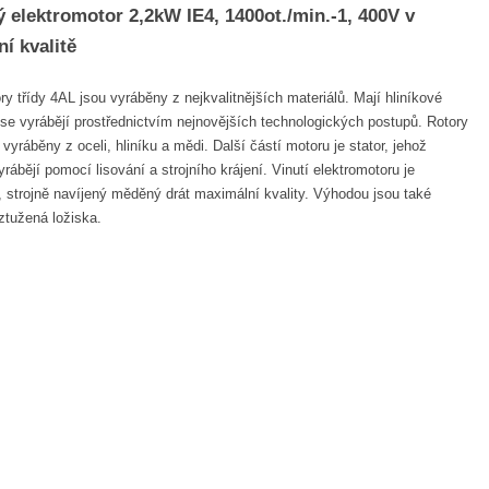
ý elektromotor 2,2kW IE4, 1400ot./min.-1, 400V v
í kvalitě
ry třídy 4AL jsou vyráběny z nejkvalitnějších materiálů. Mají hliníkové
 se vyrábějí prostřednictvím nejnovějších technologických postupů. Rotory
vyráběny z oceli, hliníku a mědi. Další částí motoru je stator, jehož
rábějí pomocí lisování a strojního krájení. Vinutí elektromotoru je
 strojně navíjený měděný drát maximální kvality. Výhodou jsou také
ztužená ložiska.