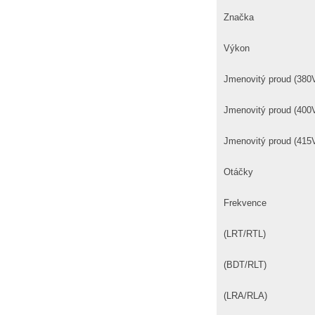
Značka
Výkon
Jmenovitý proud (380
Jmenovitý proud (400
Jmenovitý proud (415
Otáčky
Frekvence
(LRT/RTL)
(BDT/RLT)
(LRA/RLA)