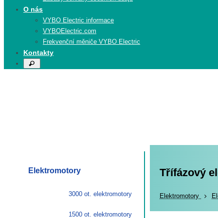
O nás
VYBO Electric informace
VYBOElectric.com
Frekvenční měniče VYBO Electric
Kontakty
Search
Search
for:
Elektromotory
Třífázový e
3000 ot. elektromotory
Elekt
Elektromotory
El
1500 ot. elektromotory