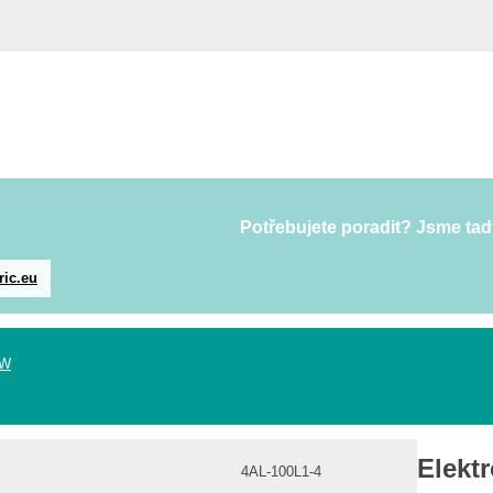
Potřebujete poradit? Jsme tad
ric.eu
kW
Elekt
4AL-100L1-4