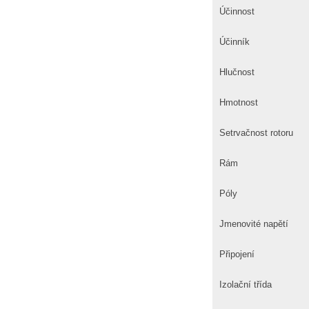
Účinnost
Účinník
Hlučnost
Hmotnost
Setrvačnost rotoru
Rám
Póly
Jmenovité napětí
Připojení
Izolační třída