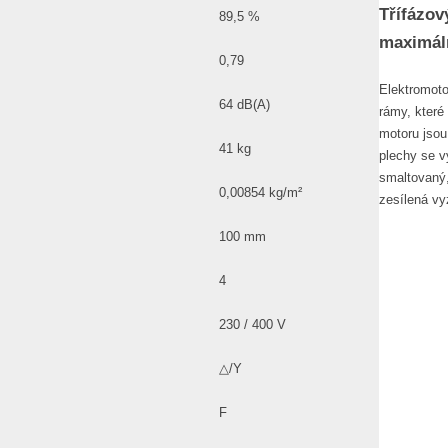
Třífázov
89,5 %
maximáln
0,79
Elektromoto
64 dB(A)
rámy, které
motoru jsou 
41 kg
plechy se vy
smaltovaný,
0,00854 kg/m²
zesílená vy
100 mm
4
230 / 400 V
△/Y
F