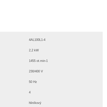
4AL100L1-4
2,2 kW
1455 ot.min-1
230/400 V
50 Hz
4
hliníkový