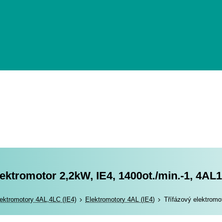
lektromotor 2,2kW, IE4, 1400ot./min.-1, 4AL
romotory
ektromotory 4AL,4LC (IE4)
Elektromotory 4AL (IE4)
Třífázový elektromo