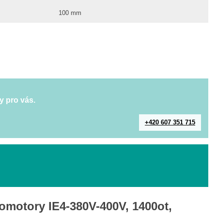
100 mm
y pro vás.
+420 607 351 715
romotory IE4-380V-400V, 1400ot,