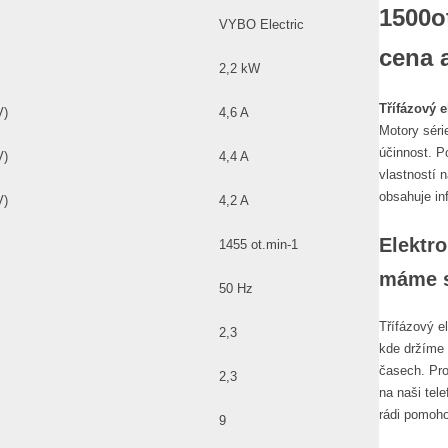
1500ot
VYBO Electric
cena a
2,2 kW
Třífázový 
V)
4,6 A
Motory séri
účinnost. P
V)
4,4 A
vlastností 
obsahuje in
V)
4,2 A
Elektro
1455 ot.min-1
máme 
50 Hz
Třífázový 
2,3
kde držíme 
časech. Pro
2,3
na naši tel
rádi pomoho
9