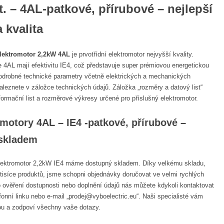
. – 4AL-patkové, přírubové – nejlepší
 kvalita
elektromotor 2,2kW 4AL
je prvotřídní elektromotor nejvyšší kvality.
e 4AL mají efektivitu IE4, což představuje super prémiovou energetickou
odrobné technické parametry včetně elektrických a mechanických
naleznete v záložce technických údajů. Záložka „rozměry a datový list“
formační list a rozměrové výkresy určené pro příslušný elektromotor.
motory 4AL – IE4 -patkové, přírubové –
skladem
elektromotor 2,2kW IE4 máme dostupný skladem. Díky velkému skladu,
tisíce produktů, jsme schopni objednávky doručovat ve velmi rychlých
 ověření dostupnosti nebo doplnění údajů nás můžete kdykoli kontaktovat
efonní linku nebo e-mail „prodej@vyboelectric.eu“. Naši specialisté vám
u a zodpoví všechny vaše dotazy.