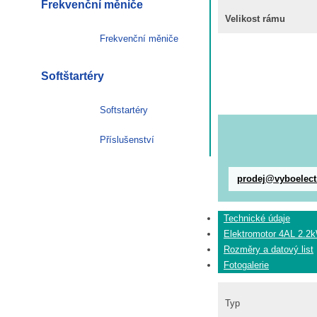
Frekvenční měniče
Velikost rámu
Frekvenční měniče
Softštartéry
Softstartéry
Příslušenství
prodej@vyboelect
Technické údaje
Elektromotor 4AL 2.2
Rozměry a datový list
Fotogalerie
Typ