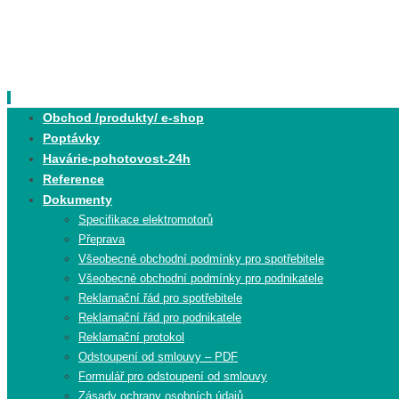
Skip
to
content
Skip
Obchod /produkty/ e-shop
to
Poptávky
content
Havárie-pohotovost-24h
Reference
Dokumenty
Specifikace elektromotorů
Přeprava
Všeobecné obchodní podmínky pro spotřebitele
Všeobecné obchodní podmínky pro podnikatele
Reklamační řád pro spotřebitele
Reklamační řád pro podnikatele
Reklamační protokol
Odstoupení od smlouvy – PDF
Formulář pro odstoupení od smlouvy
Zásady ochrany osobních údajů