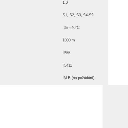
1,0
S1, S2, S3, S4-S9
-35～40°C
1000 m
IP55
IC411
IM B (na požádání)