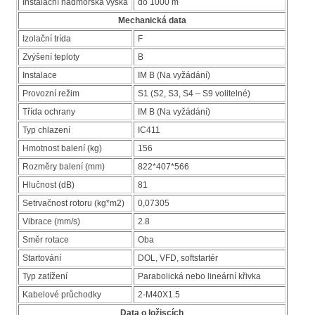
Instalační nadmořská výška
do 1000 m
Mechanická data
Izolační trída
F
Zvýšení teploty
B
Instalace
IM B (Na vyžádání)
Provozní režim
S1 (S2, S3, S4 – S9 volitelné)
Třída ochrany
IM B (Na vyžádání)
Typ chlazení
IC411
Hmotnost balení (kg)
156
Rozměry balení (mm)
822*407*566
Hlučnost (dB)
81
Setrvačnost rotoru (kg*m2)
0,07305
Vibrace (mm/s)
2.8
Směr rotace
Oba
Startování
DOL, VFD, softstartér
Typ zatížení
Parabolická nebo lineární křivka
Kabelové průchodky
2-M40X1.5
Data o ložiscích