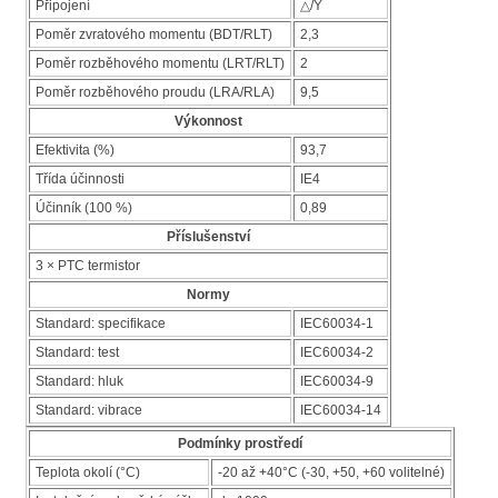
Připojení
△/Y
Poměr zvratového momentu (BDT/RLT)
2,3
Poměr rozběhového momentu (LRT/RLT)
2
Poměr rozběhového proudu (LRA/RLA)
9,5
Výkonnost
Efektivita (%)
93,7
Třída účinnosti
IE4
Účinník (100 %)
0,89
Příslušenství
3 × PTC termistor
Normy
Standard: specifikace
IEC60034-1
Standard: test
IEC60034-2
Standard: hluk
IEC60034-9
Standard: vibrace
IEC60034-14
Podmínky prostředí
Teplota okolí (°C)
-20 až +40°C (-30, +50, +60 volitelné)