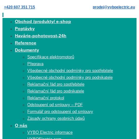
Skip
+420 607 351 715
prodej@vyboelectric.eu
to
content
Skip
Obchod /produkty/ e-shop
to
Poptávky
content
Havárie-pohotovost-24h
Reference
Dokumenty
Specifikace elektromotorů
Přeprava
Všeobecné obchodní podmínky pro spotřebitele
Všeobecné obchodní podmínky pro podnikatele
Reklamační řád pro spotřebitele
Reklamační řád pro podnikatele
Reklamační protokol
Odstoupení od smlouvy – PDF
Formulář pro odstoupení od smlouvy
Zásady ochrany osobních údajů
O nás
VYBO Electric informace