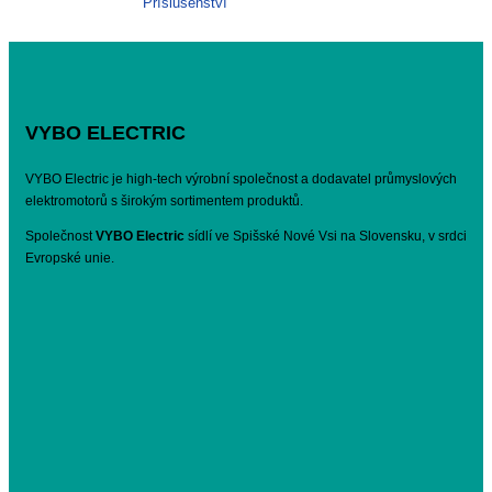
Příslušenství
VYBO ELECTRIC
VYBO Electric je high-tech výrobní společnost a dodavatel průmyslových
elektromotorů s širokým sortimentem produktů.
Společnost
VYBO Electric
sídlí ve Spišské Nové Vsi na Slovensku, v srdci
Evropské unie.