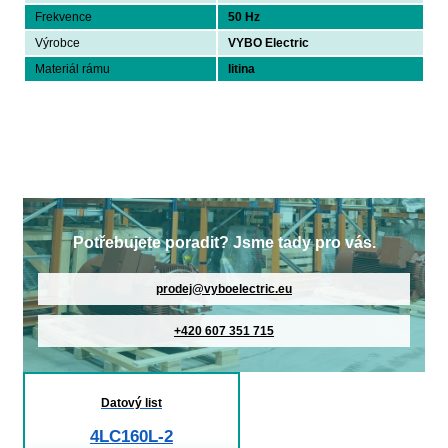
Frekvence
50 Hz
Výrobce
VYBO Electric
Materiál rámu
litina
Potřebujete poradit? Jsme tady pro vás.
prodej@vyboelectric.eu
+420 607 351 715
Datový list
4LC160L-2