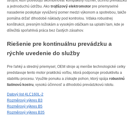
strojov, ktorí potrebujú skombinovať kompaktný rozmer, účinnú prevádzku
a jednoduchú údržbu. Ako
trojfázový elektromotor
pre priemyselné
nasadenie poskytuje vyvážený pomer medzi výkonom a spotrebou, takže
pomáha držať dlhodobé náklady pod kontrolou. Vďaka robustnej
konštrukcii, presným ložiskám a vysokým otáčkam sa uplatní tam, kde je
dôležitá spoľahlivá práca bez častých zásahov.
Riešenie pre kontinuálnu prevádzku a
rýchle uvedenie do služby
Pre ľahký a stredný priemysel, OEM stroje aj menšie technologické celky
predstavuje tento motor praktickú voľbu, ktorá podporuje produktivitu a
stabilitu procesu. Využite ponuku a získajte pohon, ktorý spája
robustnú
liatinovú kostru
, vysokú účinnosť a dlhodobú prevádzkovú istotu.
Datový list 4LC160L-2
Rozměrový výkres B3
Rozměrový výkres B5
Rozměrový výkres B35