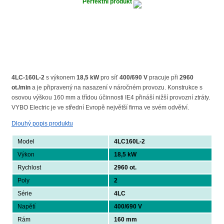
Perfektní produkt
4LC-160L-2
s výkonem
18,5 kW
pro síť
400/690 V
pracuje při
2960
ot./min
a je připravený na nasazení v náročném provozu. Konstrukce s
osovou výškou 160 mm a třídou účinnosti IE4 přináší nižší provozní ztráty.
VYBO Electric je ve střední Evropě největší firma ve svém odvětví.
Dlouhý popis produktu
Model
4LC160L-2
Výkon
18,5 kW
Rychlost
2960 ot.
Poly
2
Série
4LC
Napětí
400/690 V
Rám
160 mm