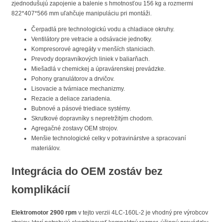
zjednodušujú zapojenie a balenie s hmotnosťou 156 kg a rozmermi
822*407*566 mm uľahčuje manipuláciu pri montáži.
Čerpadlá pre technologickú vodu a chladiace okruhy.
Ventilátory pre vetracie a odsávacie jednotky.
Kompresorové agregáty v menších staniciach.
Prevody dopravníkových liniek v baliarňach.
Miešadlá v chemickej a úpravárenskej prevádzke.
Pohony granulátorov a drvičov.
Lisovacie a tvárniace mechanizmy.
Rezacie a deliace zariadenia.
Bubnové a pásové triediace systémy.
Skrutkové dopravníky s nepretržitým chodom.
Agregačné zostavy OEM strojov.
Menšie technologické celky v potravinárstve a spracovaní
materiálov.
Integrácia do OEM zostáv bez
komplikácií
Elektromotor 2900 rpm
v tejto verzii 4LC-160L-2 je vhodný pre výrobcov