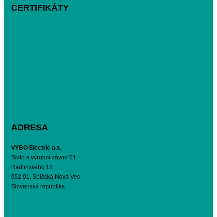
CERTIFIKÁTY
ADRESA
VYBO Electric a.s.
Sídlo a výrobní závod 01
Radlinského 18
052 01, Spišská Nová Ves
Slovenská republika