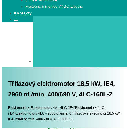
VYBOElectric.com
Frekvenční měniče VYBO Electric
Kontakty
Search
Search
for:
Třífázový elektromotor 18,5 kW, IE4,
2960 ot./min, 400/690 V, 4LC-160L-2
Elektromotory
Elektromotory
Elektromotory 4AL,4LC (IE4)
Elektromotory 4LC
(IE4)
Elektromotory 4LC - 2800 ot./min. -1
Třífázový elektromotor 18,5 kW,
IE4, 2960 ot./min, 400/690 V, 4LC-160L-2