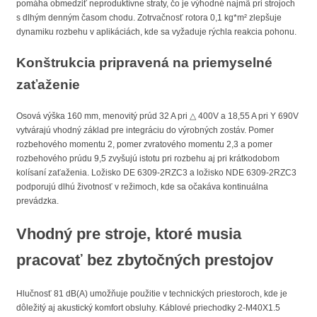
pomáha obmedziť neproduktívne straty, čo je výhodné najmä pri strojoch
s dlhým denným časom chodu. Zotrvačnosť rotora 0,1 kg*m² zlepšuje
dynamiku rozbehu v aplikáciách, kde sa vyžaduje rýchla reakcia pohonu.
Konštrukcia pripravená na priemyselné
zaťaženie
Osová výška 160 mm, menovitý prúd 32 A pri △ 400V a 18,55 A pri Y 690V
vytvárajú vhodný základ pre integráciu do výrobných zostáv. Pomer
rozbehového momentu 2, pomer zvratového momentu 2,3 a pomer
rozbehového prúdu 9,5 zvyšujú istotu pri rozbehu aj pri krátkodobom
kolísaní zaťaženia. Ložisko DE 6309-2RZC3 a ložisko NDE 6309-2RZC3
podporujú dlhú životnosť v režimoch, kde sa očakáva kontinuálna
prevádzka.
Vhodný pre stroje, ktoré musia
pracovať bez zbytočných prestojov
Hlučnosť 81 dB(A) umožňuje použitie v technických priestoroch, kde je
dôležitý aj akustický komfort obsluhy. Káblové priechodky 2-M40X1.5