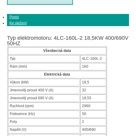
Popis
Ke stažení
Typ elektromotoru: 4LC-160L-2 18,5KW 400/690V
50HZ
Všeobecná data
Typ
4LC-160L-2
Rám (mm)
160
Elektrická data
Výkon (kW)
18,5
Jmenovitý proud 400 V (A)
32
Jmenovitý proud 690 V (A)
18,55
Rychlost (rpm)
2960
Frekvence (Hz)
50
Poly
2
Napětí (V)
400/690