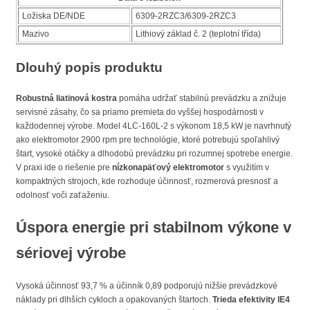
Ložiska DE/NDE
6309-2RZC3/6309-2RZC3
Mazivo
Lithiový základ č. 2 (teplotní třída)
Dlouhý popis produktu
Robustná liatinová kostra
pomáha udržať stabilnú prevádzku a znižuje
servisné zásahy, čo sa priamo premieta do vyššej hospodárnosti v
každodennej výrobe. Model 4LC-160L-2 s výkonom 18,5 kW je navrhnutý
ako elektromotor 2900 rpm pre technológie, ktoré potrebujú spoľahlivý
štart, vysoké otáčky a dlhodobú prevádzku pri rozumnej spotrebe energie.
V praxi ide o riešenie pre
nízkonapäťový elektromotor
s využitím v
kompaktných strojoch, kde rozhoduje účinnosť, rozmerová presnosť a
odolnosť voči zaťaženiu.
Úspora energie pri stabilnom výkone v
sériovej výrobe
Vysoká účinnosť 93,7 % a účinník 0,89 podporujú nižšie prevádzkové
náklady pri dlhších cykloch a opakovaných štartoch.
Trieda efektivity IE4