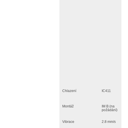
Chlazení
IC411
Montáž
IM B (na
požádání)
Vibrace
2.8 mm/s