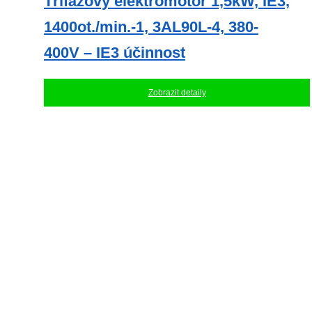
Třífázový elektromotor 1,5kW, IE3,
1400ot./min.-1, 3AL90L-4, 380-
400V – IE3 účinnost
Zobrazit detaily