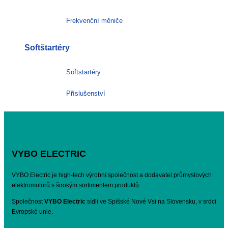
Frekvenční měniče
Softštartéry
Softstartéry
Příslušenství
VYBO ELECTRIC
VYBO Electric je high-tech výrobní společnost a dodavatel průmyslových
elektromotorů s širokým sortimentem produktů.
Společnost
VYBO Electric
sídlí ve Spišské Nové Vsi na Slovensku, v srdci
Evropské unie.