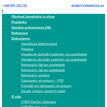
Skip
+420 607 351 715
prodej@vyboelectric.eu
to
content
Skip
Obchod /produkty/ e-shop
to
Poptávky
content
Havárie-pohotovost-24h
Reference
Dokumenty
Specifikace elektromotorů
Přeprava
Všeobecné obchodní podmínky pro spotřebitele
Všeobecné obchodní podmínky pro podnikatele
Reklamační řád pro spotřebitele
Reklamační řád pro podnikatele
Reklamační protokol
Odstoupení od smlouvy – PDF
Formulář pro odstoupení od smlouvy
Zásady ochrany osobních údajů
O nás
VYBO Electric informace