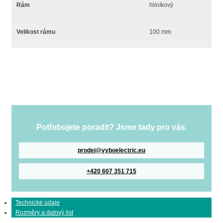
Rám
hliníkový
Velikost rámu
100 mm
Potřebujete poradit? Jsme tady pro vás.
prodej@vyboelectric.eu
+420 607 351 715
Technické údaje
Rozměry a datový list