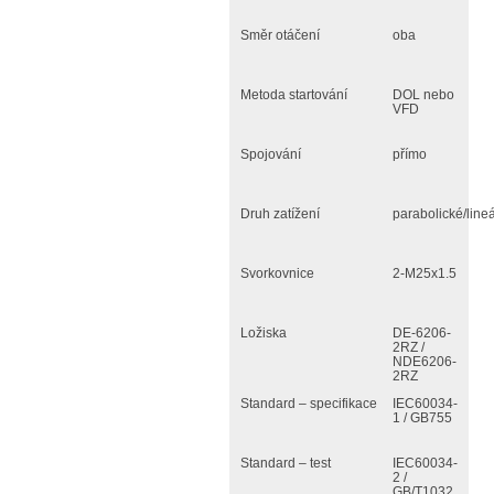
Směr otáčení
oba
Metoda startování
DOL nebo
VFD
Spojování
přímo
Druh zatížení
parabolické/lineá
Svorkovnice
2-M25x1.5
Ložiska
DE-6206-
2RZ /
NDE6206-
2RZ
Standard – specifikace
IEC60034-
1 / GB755
Standard – test
IEC60034-
2 /
GB/T1032