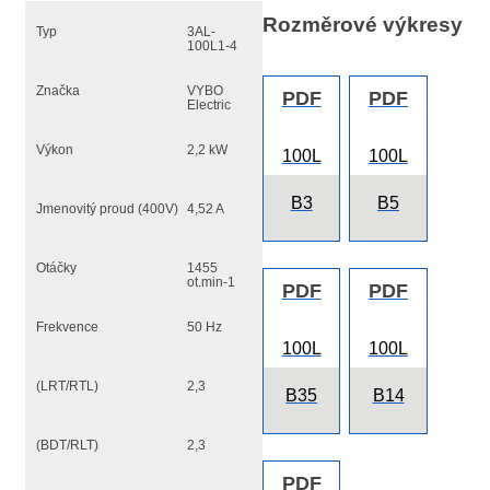
Rozměrové výkresy
Typ
3AL-
100L1-4
Značka
VYBO
PDF
PDF
Electric
Výkon
2,2 kW
100L
100L
B3
B5
Jmenovitý proud (400V)
4,52 A
Otáčky
1455
ot.min-1
PDF
PDF
Frekvence
50 Hz
100L
100L
(LRT/RTL)
2,3
B35
B14
(BDT/RLT)
2,3
PDF