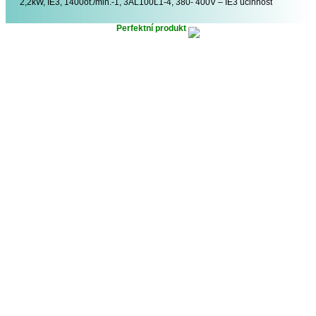
2,2kW, IE3, 1400ot./min.-1, 3AL100L1-4, 380- 400V – IE3 účinnost
Perfektní produkt