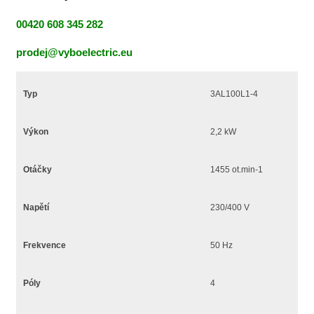
00420 608 345 282
prodej@vyboelectric.eu
Typ
3AL100L1-4
Výkon
2,2 kW
Otáčky
1455 ot.min-1
Napětí
230/400 V
Frekvence
50 Hz
Póly
4