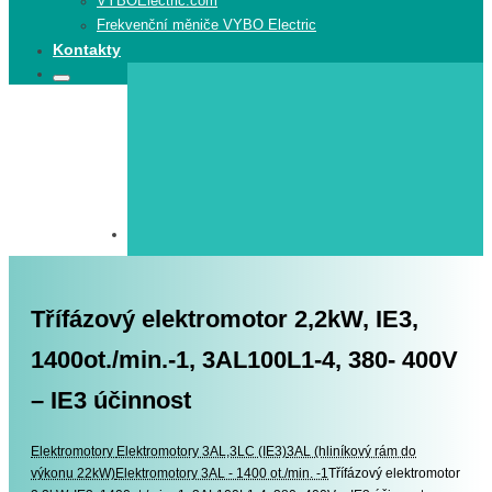
VYBOElectric.com
Frekvenční měniče VYBO Electric
Kontakty
Search
Search
for:
Třífázový elektromotor 2,2kW, IE3,
1400ot./min.-1, 3AL100L1-4, 380- 400V
– IE3 účinnost
Elektromotory
Elektromotory
Elektromotory 3AL,3LC (IE3)
3AL (hliníkový rám do
výkonu 22kW)
Elektromotory 3AL - 1400 ot./min. -1
Třífázový elektromotor