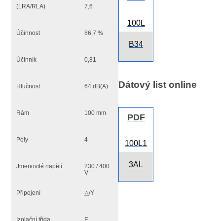
(LRA/RLA)
7,6
100L
Účinnost
86,7 %
B34
Účinník
0,81
Dátový list online
Hlučnost
64 dB(A)
Rám
100 mm
PDF
Póly
4
100L1
3AL
Jmenovité napětí
230 / 400
V
Připojení
△/Y
Izolační třída
F