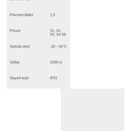
Pracovní faktor
1,0
Provoz
S1, S2,
S3, S4-S9
Teplota okolí
-35～40°C
Výška
1000 m
Stupeň krytí
IP55