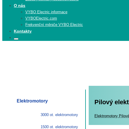
O nás
VYBO Electric informace
VYBOElectric.com
Frekvenční měniče VYBO Electric
Kontakty
Search
Search
for:
Elektromotory
Pilový ele
3000 ot. elektromotory
Elekt
Elektromotory
Pilov
1500 ot. elektromotory