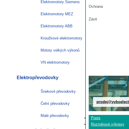
Elektromotory Siemens
Ochrana
Elektromotory MEZ
Závit
Elektromotory ABB
Kroužkové elektromotory
Motory velkých výkonů
VN elektromotory
Elektropřevodovky
Šnekové převodovky
prodej@vyboelect
Čelní převodovky
Malé převodovky
Popis
Rozměrové výkresy