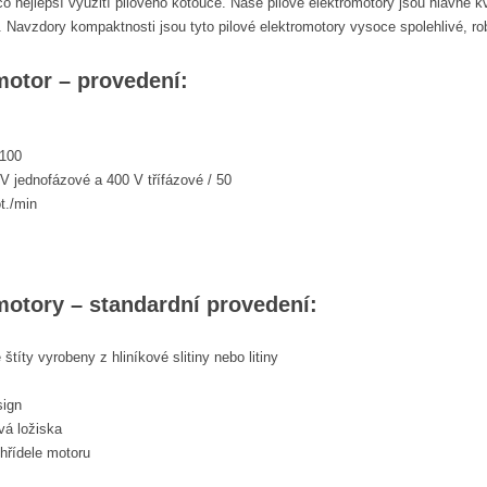
o nejlepší využití pilového kotouče. Naše pilové elektromotory jsou hlavně k
. Navzdory kompaktnosti jsou tyto pilové elektromotory vysoce spolehlivé, rob
motor – provedení:
 100
 V jednofázové a 400 V třífázové / 50
t./min
motory – standardní provedení:
štíty vyrobeny z hliníkové slitiny nebo litiny
sign
vá ložiska
hřídele motoru