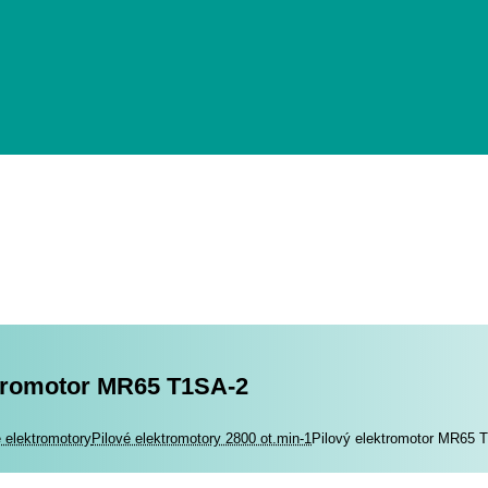
ktromotor MR65 T1SA-2
romotory
é elektromotory
Pilové elektromotory 2800 ot.min-1
Pilový elektromotor MR65 