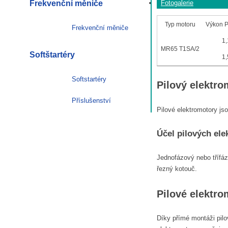
Frekvenční měniče
Fotogalerie
Typ motoru
Výkon P
Frekvenční měniče
1,
MR65 T1SA/2
Softštartéry
1,
Softstartéry
Pilový elektr
Příslušenství
Pilové elektromotory js
Účel pilových el
Jednofázový nebo třífáz
řezný kotouč.
Pilové elektro
Díky přímé montáži pilo