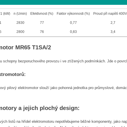
1 (kW)
n (Umin)
Efektivnost (%)
Faktor výkonnosti (%)
Proud při napětí 400V
1
2830
77
0,77
2,7
5
2800
76
0,83
3,4
omotor MR65 T1SA/2
ou schopny bezporuchového provozu i ve ztížených podmínkách. Jde o povrch
ektromotorů:
ový pilový elektromotor slouží jako pohonná jednotka pro průmyslové, domácí s
motory a jejich plochý design:
vých listů na hřídel elektromotoru nepotřebujeme běžné komponenty, jako napří