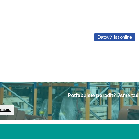
Datový list online
Potřebujete poradit? Jsme tad
ric.eu