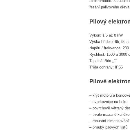
elektromotoru zaručuje c
řezání palivového dřeva
Pilový elektro
Výkon: 1,5 až 8 kW
Výška hřídele: 65, 90 a
Napětí / frekvence: 230
Rychlost: 1500 a 3000 o
Tepelná třída „F“
Třída ochrany: IP55
Pilové elektro
– kryt motoru a koncové 
– svorkovnice na boku
– povrchově větraný de
– trvale mazané kuličko
– robustní dimenzování 
– příruby pilových listů