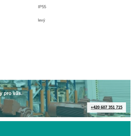
IP55
levý
y pro vás.
+420 607 351 715