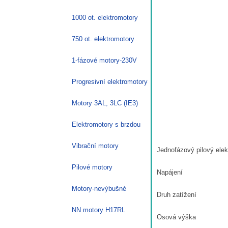
1000 ot. elektromotory
750 ot. elektromotory
1-fázové motory-230V
Progresivní elektromotory
Motory 3AL, 3LC (IE3)
Elektromotory s brzdou
Vibrační motory
Jednofázový pilový elek
Pilové motory
Napájení
Motory-nevýbušné
Druh zatížení
NN motory H17RL
Osová výška