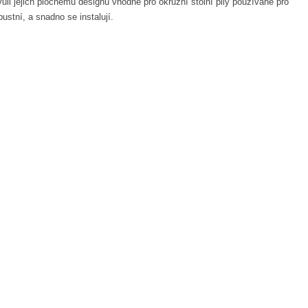
vůli jejich plochému designu vhodné pro okružní stolní pily používané pro
ustní, a snadno se instalují.