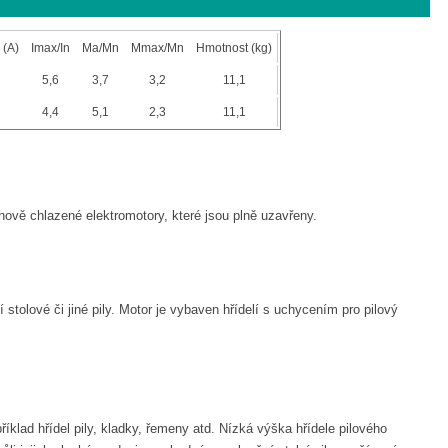
 (A)
Imax/In
Ma/Mn
Mmax/Mn
Hmotnost (kg)
5,6
3,7
3,2
11,1
4,4
5,1
2,3
11,1
ově chlazené elektromotory, které jsou plně uzavřeny.
tolové či jiné pily. Motor je vybaven hřídelí s uchycením pro pilový
klad hřídel pily, kladky, řemeny atd. Nízká výška hřídele pilového