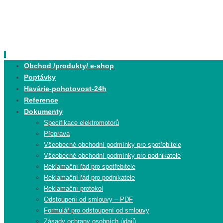
Skip
to
content
Skip
Obchod /produkty/ e-shop
to
Poptávky
content
Havárie-pohotovost-24h
Reference
Dokumenty
Specifikace elektromotorů
Přeprava
Všeobecné obchodní podmínky pro spotřebitele
Všeobecné obchodní podmínky pro podnikatele
Reklamační řád pro spotřebitele
Reklamační řád pro podnikatele
Reklamační protokol
Odstoupení od smlouvy – PDF
Formulář pro odstoupení od smlouvy
Zásady ochrany osobních údajů