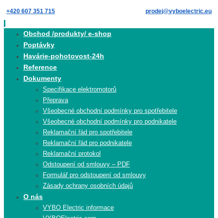
Skip
+420 607 351 715
prodej@vyboelectric.eu
to
content
Skip
Obchod /produkty/ e-shop
to
Poptávky
content
Havárie-pohotovost-24h
Reference
Dokumenty
Specifikace elektromotorů
Přeprava
Všeobecné obchodní podmínky pro spotřebitele
Všeobecné obchodní podmínky pro podnikatele
Reklamační řád pro spotřebitele
Reklamační řád pro podnikatele
Reklamační protokol
Odstoupení od smlouvy – PDF
Formulář pro odstoupení od smlouvy
Zásady ochrany osobních údajů
O nás
VYBO Electric informace