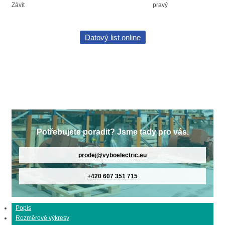
Závit
pravý
Datový list online
Potřebujete poradit? Jsme tady pro vás.
prodej@vyboelectric.eu
+420 607 351 715
Popis
Rozměrové výkresy