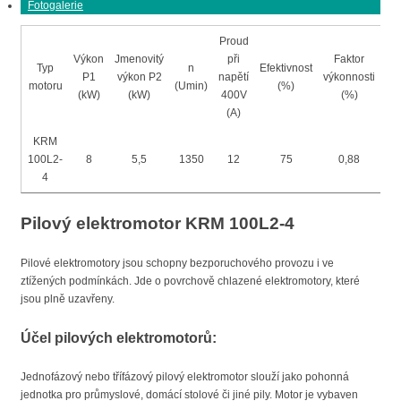
Fotogalerie
Proud
Výkon
Jmenovitý
při
Faktor
Typ
n
Efektivnost
P1
výkon P2
napětí
výkonnosti
Ima
motoru
(Umin)
(%)
(kW)
(kW)
400V
(%)
(A)
KRM
100L2-
8
5,5
1350
12
75
0,88
3
4
Pilový elektromotor KRM 100L2-4
Pilové elektromotory jsou schopny bezporuchového provozu i ve
ztížených podmínkách. Jde o povrchově chlazené elektromotory, které
jsou plně uzavřeny.
Účel pilových elektromotorů:
Jednofázový nebo třífázový pilový elektromotor slouží jako pohonná
jednotka pro průmyslové, domácí stolové či jiné pily. Motor je vybaven