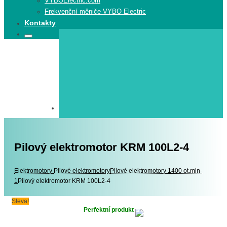
VYBOElectric.com
Frekvenční měniče VYBO Electric
Kontakty
Search
Search
for:
Pilový elektromotor KRM 100L2-4
Elektromotory
Elektromotory
Pilové elektromotory
Pilové elektromotory 1400 ot.min-
1
Pilový elektromotor KRM 100L2-4
Sleva!
Perfektní produkt