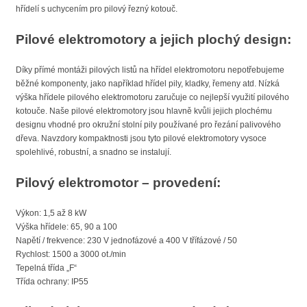
hřídelí s uchycením pro pilový řezný kotouč.
Pilové elektromotory a jejich plochý design:
Díky přímé montáži pilových listů na hřídel elektromotoru nepotřebujeme
běžné komponenty, jako například hřídel pily, kladky, řemeny atd. Nízká
výška hřídele pilového elektromotoru zaručuje co nejlepší využití pilového
kotouče. Naše pilové elektromotory jsou hlavně kvůli jejich plochému
designu vhodné pro okružní stolní pily používané pro řezání palivového
dřeva. Navzdory kompaktnosti jsou tyto pilové elektromotory vysoce
spolehlivé, robustní, a snadno se instalují.
Pilový elektromotor – provedení:
Výkon: 1,5 až 8 kW
Výška hřídele: 65, 90 a 100
Napětí / frekvence: 230 V jednofázové a 400 V třífázové / 50
Rychlost: 1500 a 3000 ot./min
Tepelná třída „F“
Třída ochrany: IP55