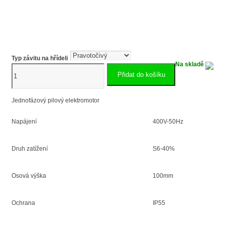
Typ závitu na hřídeli
Na skladě
Pilový
Přidat do košíku
elektromotor
KRM
100L2-
Jednofázový pilový elektromotor
4
množství
Napájení
400V-50Hz
Druh zatížení
S6-40%
Osová výška
100mm
Ochrana
IP55