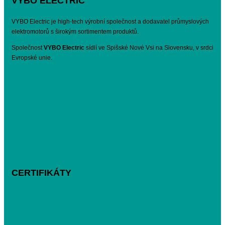
VYBO ELECTRIC
VYBO Electric je high-tech výrobní společnost a dodavatel průmyslových
elektromotorů s širokým sortimentem produktů.
Společnost
VYBO Electric
sídlí ve Spišské Nové Vsi na Slovensku, v srdci
Evropské unie.
CERTIFIKÁTY