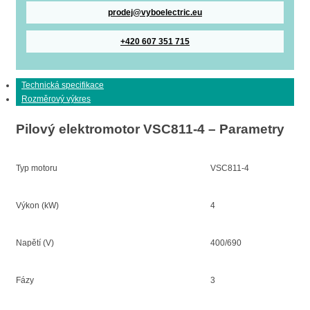
prodej@vyboelectric.eu
+420 607 351 715
Technická specifikace
Rozměrový výkres
Pilový elektromotor VSC811-4 – Parametry
Typ motoru
VSC811-4
Výkon (kW)
4
Napětí (V)
400/690
Fázy
3