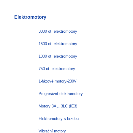
Tento
produkt
má
Elektromotory
více
variant.
Možnosti
3000 ot. elektromotory
lze
vybrat
1500 ot. elektromotory
na
stránce
1000 ot. elektromotory
produktu
750 ot. elektromotory
1-fázové motory-230V
Progresivní elektromotory
Motory 3AL, 3LC (IE3)
Elektromotory s brzdou
Vibrační motory