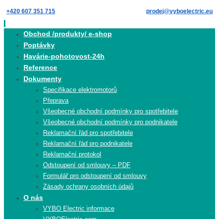
Skip
+420 607 351 715
prodej@vyboelectric.eu
to
content
Skip
Obchod /produkty/ e-shop
to
Poptávky
content
Havárie-pohotovost-24h
Reference
Dokumenty
Specifikace elektromotorů
Přeprava
Všeobecné obchodní podmínky pro spotřebitele
Všeobecné obchodní podmínky pro podnikatele
Reklamační řád pro spotřebitele
Reklamační řád pro podnikatele
Reklamační protokol
Odstoupení od smlouvy – PDF
Formulář pro odstoupení od smlouvy
Zásady ochrany osobních údajů
O nás
VYBO Electric informace