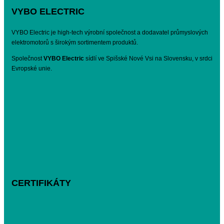
VYBO ELECTRIC
VYBO Electric je high-tech výrobní společnost a dodavatel průmyslových
elektromotorů s širokým sortimentem produktů.
Společnost
VYBO Electric
sídlí ve Spišské Nové Vsi na Slovensku, v srdci
Evropské unie.
CERTIFIKÁTY