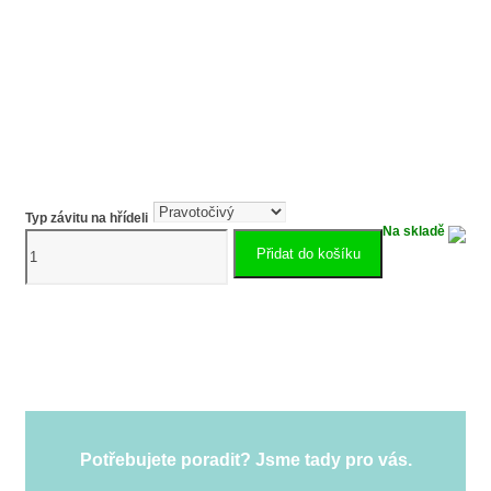
Typ závitu na hřídeli
Na skladě
Pilový
Přidat do košíku
elektromotor
hliníkový
4kW
VSC811-
4
množství
Potřebujete poradit? Jsme tady pro vás.