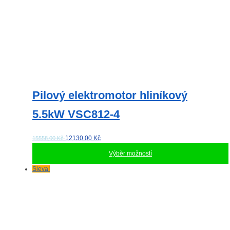
Pilový elektromotor hliníkový
5.5kW VSC812-4
12130.00
Kč
15558,00 Kč
Výběr možností
Tento
Sleva!
produkt
má
více
variant.
Možnosti
lze