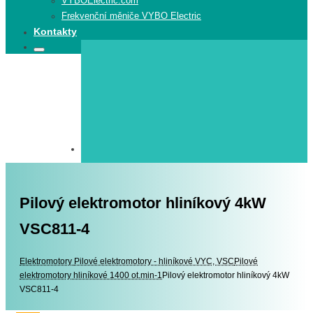
VYBOElectric.com
Frekvenční měniče VYBO Electric
Kontakty
Search
Search
for:
Pilový elektromotor hliníkový 4kW
VSC811-4
Elektromotory
Elektromotory
Pilové elektromotory - hliníkové VYC, VSC
Pilové
elektromotory hliníkové 1400 ot.min-1
Pilový elektromotor hliníkový 4kW
VSC811-4