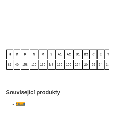
H
D
P
N
M
S
A1
A2
B1
B2
C
E
T
81
40
158
110
130
M8
160
190
254
20
25
64
3,5
Související produkty
Sleva!