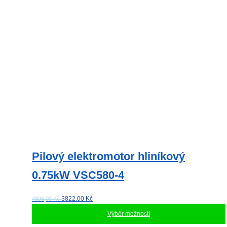
vybrat
na
stránce
produktu
Pilový elektromotor hliníkový
0.75kW VSC580-4
3822.00
Kč
4893,00 Kč
Výběr možností