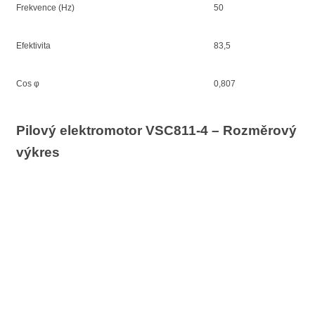
Frekvence (Hz)
50
Efektivita
83,5
Cos φ
0,807
Pilový elektromotor VSC811-4 – Rozměrový
výkres