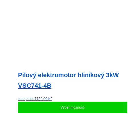
stránce
produktu
Pilový elektromotor hliníkový 3kW
VSC741-4B
7739.00
Kč
9922,00 Kč
Výběr možností
Tento
produkt
má