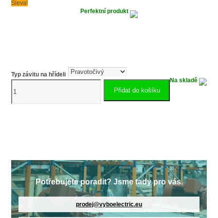
Sleva!
Perfektní produkt
Typ závitu na hřídeli
Na skladě
Pilový
Přidat do košíku
elektromotor
hliníkový
2.2kW
VSC632-
4
množství
Potřebujete poradit? Jsme tady pro vás.
prodej@vyboelectric.eu