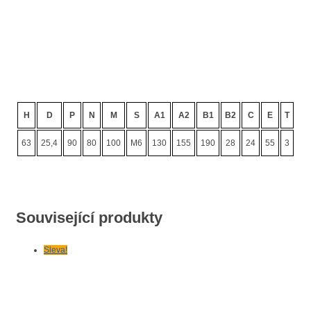
H
D
P
N
M
S
A1
A2
B1
B2
C
E
T
K
63
25,4
90
80
100
M6
130
155
190
28
24
55
3
10
Související produkty
Sleva!