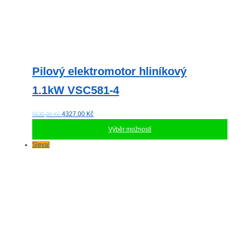
Pilový elektromotor hliníkový
1.1kW VSC581-4
4327.00
Kč
5535,00 Kč
Výběr možností
Tento
Sleva!
produkt
má
více
variant.
Možnosti
lze
vybrat
na