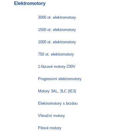
Elektromotory
více
variant.
Možnosti
3000 ot. elektromotory
lze
vybrat
1500 ot. elektromotory
na
stránce
1000 ot. elektromotory
produktu
750 ot. elektromotory
1-fázové motory-230V
Progresivní elektromotory
Motory 3AL, 3LC (IE3)
Elektromotory s brzdou
Vibrační motory
Pilové motory