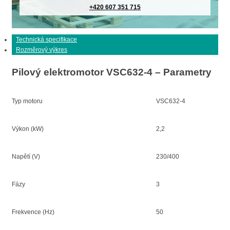
+420 607 351 715
Technická specifikace
Rozměrový výkres
Pilový elektromotor VSC632-4 – Parametry
Typ motoru
VSC632-4
Výkon (kW)
2,2
Napětí (V)
230/400
Fázy
3
Frekvence (Hz)
50