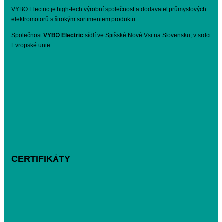
VYBO Electric je high-tech výrobní společnost a dodavatel průmyslových
elektromotorů s širokým sortimentem produktů.
Společnost
VYBO Electric
sídlí ve Spišské Nové Vsi na Slovensku, v srdci
Evropské unie.
CERTIFIKÁTY