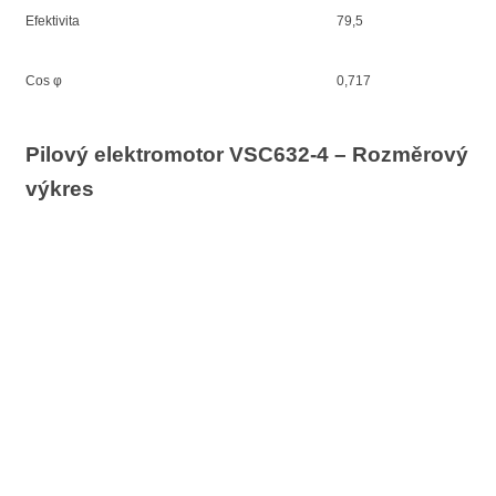
Efektivita
79,5
Cos φ
0,717
Pilový elektromotor VSC632-4 – Rozměrový
výkres