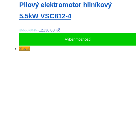
Pilový elektromotor hliníkový
5.5kW VSC812-4
12130.00
Kč
15558,00 Kč
Výběr možností
Tento
Sleva!
produkt
má
více
variant.
Možnosti
lze
vybrat
na
stránce
produktu