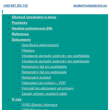
Skip
+420 607 351 715
prodej@vyboelectric.eu
to
content
Skip
Obchod /produkty/ e-shop
to
Poptávky
content
Havárie-pohotovost-24h
Reference
Dokumenty
Specifikace elektromotorů
Přeprava
Všeobecné obchodní podmínky pro spotřebitele
Všeobecné obchodní podmínky pro podnikatele
Reklamační řád pro spotřebitele
Reklamační řád pro podnikatele
Reklamační protokol
Odstoupení od smlouvy – PDF
Formulář pro odstoupení od smlouvy
Zásady ochrany osobních údajů
O nás
VYBO Electric informace