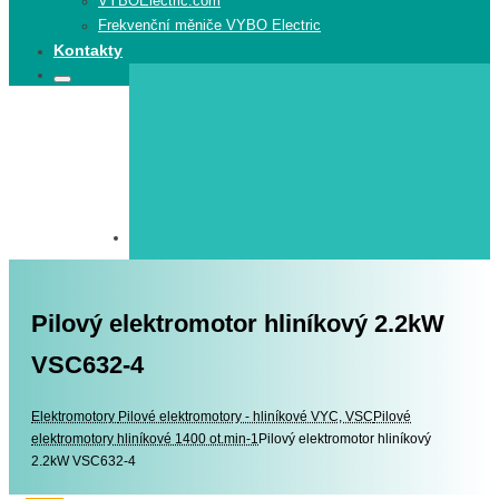
VYBOElectric.com
Frekvenční měniče VYBO Electric
Kontakty
Search
Search
for:
Pilový elektromotor hliníkový 2.2kW
VSC632-4
Elektromotory
Elektromotory
Pilové elektromotory - hliníkové VYC, VSC
Pilové
elektromotory hliníkové 1400 ot.min-1
Pilový elektromotor hliníkový
2.2kW VSC632-4